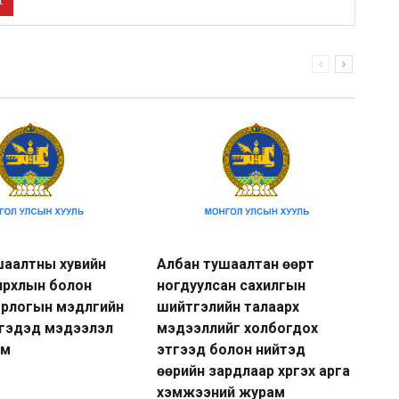
t
шаалтны хувийн
Албан тушаалтан өөрт
Ав
ирхлын болон
ногдуулсан сахилгын
хө
орлогын мэдүүлгийн
шийтгэлийн талаарх
20
ргэдэд мэдээлэл
мэдээллийг холбогдох
ам
этгээд болон нийтэд
өөрийн зардлаар хүргэх арга
хэмжээний журам