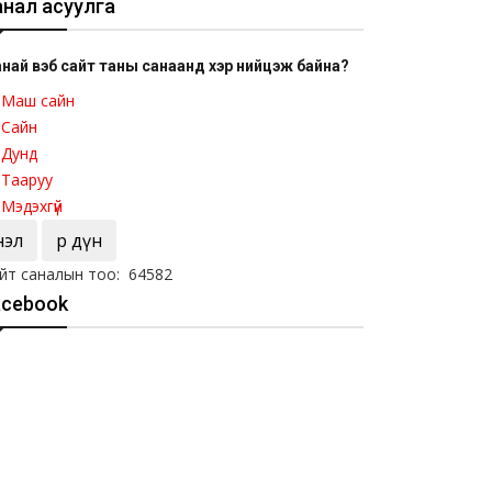
анал асуулга
най вэб сайт таны санаанд хэр нийцэж байна?
Маш сайн
Сайн
Дунд
Тааруу
Мэдэхгүй
Үнэл
Үр дүн
йт саналын тоо: 64582
acebook