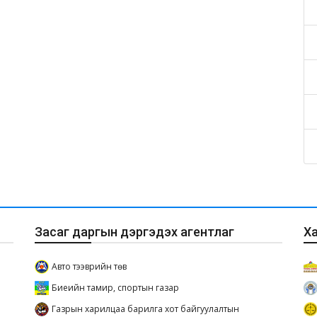
Засаг даргын дэргэдэх агентлаг
Х
Авто тээврийн төв
Биеийн тамир, спортын газар
Газрын харилцаа барилга хот байгуулалтын