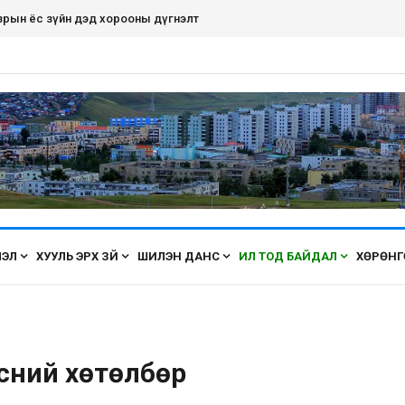
рдэнэт хот ирэх бүрт өнгөө засаж, үүдээ нээн угтана аа
ЛЭЛ
ХУУЛЬ ЭРХ ЗҮЙ
ШИЛЭН ДАНС
ИЛ ТОД БАЙДАЛ
ХӨРӨНГ
эсний хөтөлбөр