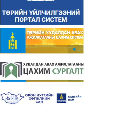
лигатай тэмцэх үндэсний
Авлигын эсрэг Нэгдсэн
төлбөр
Үндэстний байгууллагын
конвенц
24-02-13
2024-02-12