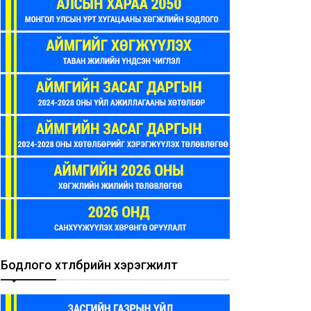
Бодлого хөтөлбөрийн хэрэгжилт