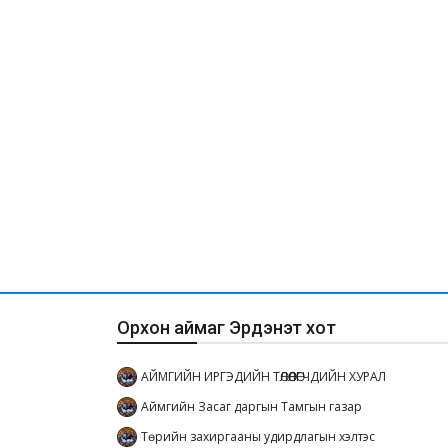
Орхон аймаг Эрдэнэт хот
АЙМГИЙН ИРГЭДИЙН ТӨЛӨӨЛӨГЧДИЙН ХУРАЛ
Аймгийн Засаг даргын Тамгын газар
Төрийн захиргааны удирдлагын хэлтэс