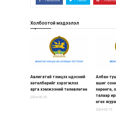
Facebook
Twitter
Pinteres
Холбоотой мэдээлэл
Авлигатай тэмцэх үндэсний
Албан ту
хөтөлбөрийг хэрэгжүүлэх
ашиг сон
арга хэмжээний төлөвлөгөө
хөрөнгө, 
талаар и
2024-05-30
өгөх жур
2024-02-15