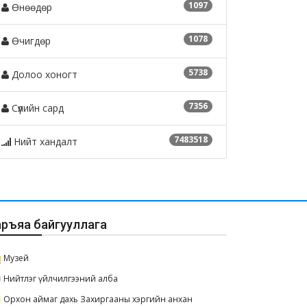
1097
Өнөөдөр
1078
Өчигдөр
5738
Долоо хоногт
7356
Сүүлийн сард
7483518
Нийт хандалт
аръяа байгууллага
Музей
Нийтлэг үйлчилгээний алба
Орхон аймаг дахь Захиргааны хэргийн анхан