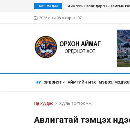
Эрдэнэт хүмүүсийн нэгдэл болсон Э
ТОВЧ МЭДЭЭ:
2026 оны 08-р сарын 07
НҮҮР
ЭРДЭНЭТ
АЙМГИЙН ИТХ
МЭДЭЭ, МЭДЭЭ
Нүүр хуудас
Хууль тогтоомж
Авлигатай тэмцэх үнд