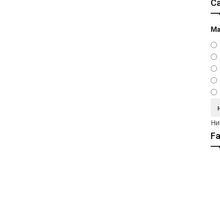
С
Ма
Ни
F