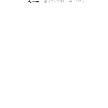
Админ
2024-02-13
1237