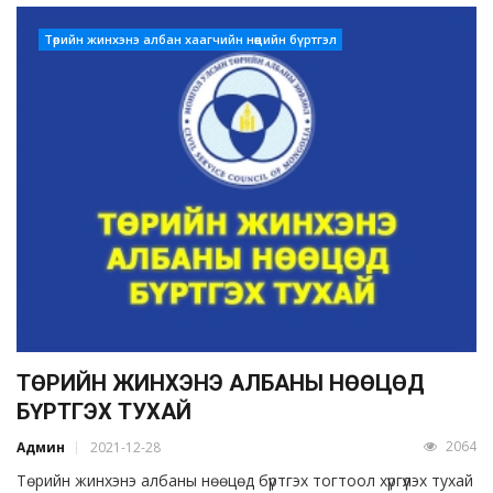
Төрийн жинхэнэ албан хаагчийн нөөцийн бүртгэл
ТӨРИЙН ЖИНХЭНЭ АЛБАНЫ НӨӨЦӨД
БҮРТГЭХ ТУХАЙ
2064
Админ
2021-12-28
Төрийн жинхэнэ албаны нөөцөд бүртгэх тогтоол хүргүүлэх тухай