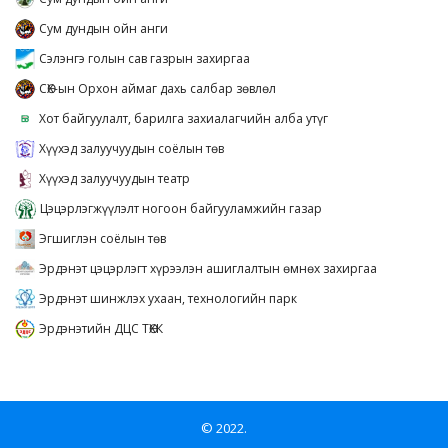
Сум дундын ойн анги
Сэлэнгэ голын сав газрын захиргаа
СӨХ-ын Орхон аймаг дахь салбар зөвлөл
Хот байгуулалт, барилга захиалагчийн алба утүг
Хүүхэд залуучуудын соёлын төв
Хүүхэд залуучуудын театр
Цэцэрлэгжүүлэлт ногоон байгууламжийн газар
Эгшиглэн соёлын төв
Эрдэнэт цэцэрлэгт хүрээлэн ашиглалтын өмнөх захиргаа
Эрдэнэт шинжлэх ухаан, технологийн парк
Эрдэнэтийн ДЦС ТӨХК
© 2022.