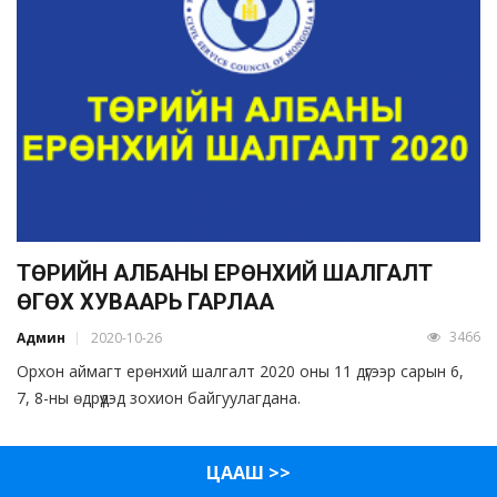
ТӨРИЙН АЛБАНЫ ЕРӨНХИЙ ШАЛГАЛТ
ӨГӨХ ХУВААРЬ ГАРЛАА
3466
Админ
2020-10-26
Орхон аймагт ерөнхий шалгалт 2020 оны 11 дүгээр сарын 6,
7, 8-ны өдрүүдэд зохион байгуулагдана.
ЦААШ >>