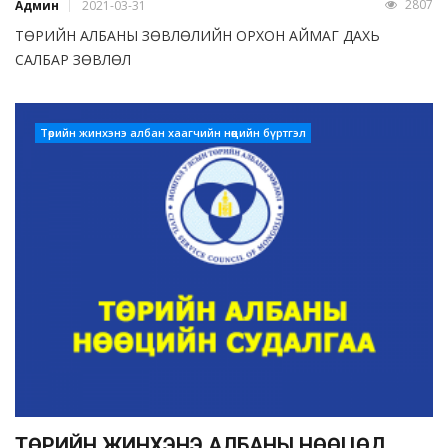
2807
Админ
2021-03-31
ТӨРИЙН АЛБАНЫ ЗӨВЛӨЛИЙН ОРХОН АЙМАГ ДАХЬ
САЛБАР ЗӨВЛӨЛ
Төрийн жинхэнэ албан хаагчийн нөөцийн бүртгэл
ТӨРИЙН ЖИНХЭНЭ АЛБАНЫ НӨӨЦӨД