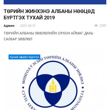
ТӨРИЙН ЖИНХЭНЭ АЛБАНЫ НӨӨЦӨД
БҮРТГЭХ ТУХАЙ 2019
2303
Админ
2021-03-31
ТӨРИЙН АЛБАНЫ ЗӨВЛӨЛИЙН ОРХОН АЙМАГ ДАХЬ
САЛБАР ЗӨВЛӨЛ
Хүний нөөцийн бүртгэл