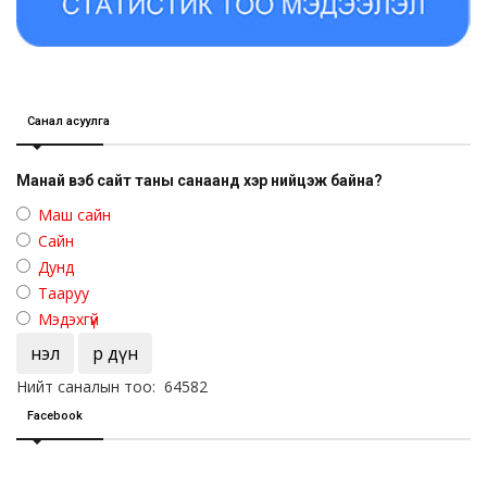
Санал асуулга
Манай вэб сайт таны санаанд хэр нийцэж байна?
Маш сайн
Сайн
Дунд
Тааруу
Мэдэхгүй
Үнэл
Үр дүн
Нийт саналын тоо: 64582
Facebook