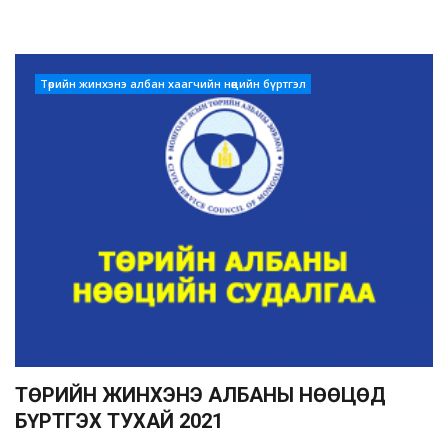
Төрийн жинхэнэ албан хаагчийн нөөцийн бүртгэл
ТӨРИЙН ЖИНХЭНЭ АЛБАНЫ НӨӨЦӨД
БҮРТГЭХ ТУХАЙ 2021