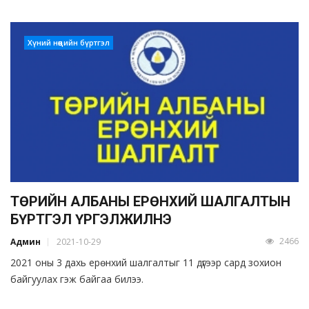
Хүний нөөцийн бүртгэл
ТӨРИЙН АЛБАНЫ ЕРӨНХИЙ ШАЛГАЛТЫН
БҮРТГЭЛ ҮРГЭЛЖИЛНЭ
2466
Админ
2021-10-29
2021 оны 3 дахь ерөнхий шалгалтыг 11 дүгээр сард зохион
байгуулах гэж байгаа билээ.