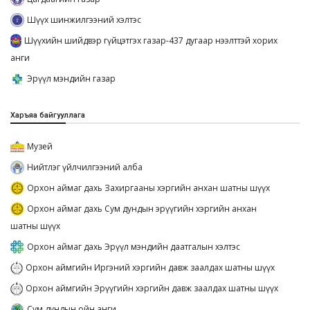
Шүүх шинжилгээний хэлтэс
Шүүхийн шийдвэр гүйцэтгэх газар-437 дугаар нээлттэй хорих
анги
Эрүүл мэндийн газар
Харъяа байгууллага
Музей
Нийтлэг үйлчилгээний алба
Орхон аймаг дахь Захиргааны хэргийн анхан шатны шүүх
Орхон аймаг дахь Сум дундын эрүүгийн хэргийн анхан
шатны шүүх
Орхон аймаг дахь Эрүүл мэндийн даатгалын хэлтэс
Орхон аймгийн Иргэний хэргийн давж заалдах шатны шүүх
Орхон аймгийн Эрүүгийн хэргийн давж заалдах шатны шүүх
Сум дундын ойн анги