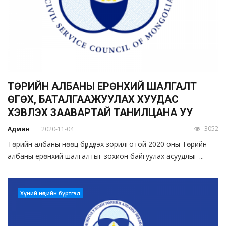
ТӨРИЙН АЛБАНЫ ЕРӨНХИЙ ШАЛГАЛТ
ӨГӨХ, БАТАЛГААЖУУЛАХ ХУУДАС
ХЭВЛЭХ ЗААВАРТАЙ ТАНИЛЦАНА УУ
3052
Админ
2020-11-04
Төрийн албаны нөөц бүрдүүлэх зорилготой 2020 оны Төрийн
албаны ерөнхий шалгалтыг зохион байгуулах асуудлыг ...
Хүний нөөцийн бүртгэл