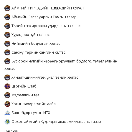
АЙМГИЙН ИРГЭДИЙН ТӨЛӨӨЛӨГЧДИЙН ХУРАЛ
Аймгийн Засаг даргын Тамгын газар
Төрийн захиргааны удирдлагын хэлтэс
Хууль, эрх зүйн хэлтэс
Нийгмийн бодлогын хэлтэс
Санхүү, төрийн сангийн хэлтэс
Бүс орон нутгийн хөрөнгө оруулалт, бодлого, төлөвлөлтийн
хэлтэс
Хяналт-шинжилгээ, үнэлгээний хэлтэс
Цэргийн штаб
Мэдээллийн төв
Хотын захирагчийн алба
Баян-Өндөр сумын ИТХ
Орхон аймгийн Худалдан авах ажиллагааны газар
Сумдууд