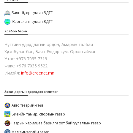
Баян-Өндөр сумын ЗДТГ
Жаргалант сумын ЗДТГ
Холбоо барих
Нутгийн удирдлагын ордон, Амарын талбай
Хүрэнбулаг баг, Баян-Өндөр сум, Орхон аймаг
Утас: +976 7035 7319
Факс: +976 7035 9522
И-мэйл:
info@erdenet.mn
Засаг даргын дэргэдэх агентлаг
Авто тээврийн төв
Биеийн тамир, спортын газар
Газрын харилцаа барилга хот байгуулалтын газар
Мал эмнэлгийн газар