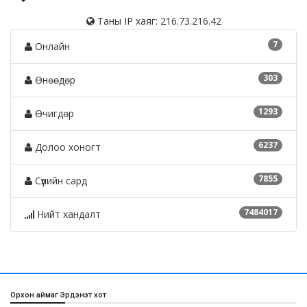
Таны IP хаяг: 216.73.216.42
7
Онлайн
303
Өнөөдөр
1293
Өчигдөр
6237
Долоо хоногт
7855
Сүүлийн сард
7484017
Нийт хандалт
Орхон аймаг Эрдэнэт хот