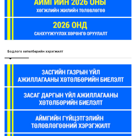
Бодлого хөтөлбөрийн хэрэгжилт