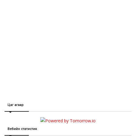
Цаг агаар
Вебийн статистик