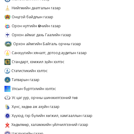
Нийгмийн даатгалын газар
Онцгой байдлын газар
Орон нутгийн Өмчийн газар
Орхон аймаг дахь Гаалийн газар
Орхон аймгийн Байгаль орчны газар
Санхүүгийн хяналт, дотоод аудитын газар
Стандарт, хэмжил зүйн хэлтэс
Статистикийн хэлтэс
Татварын газар
Улсын бүртгэлийн хэлтэс
Ус цаг уур, орчны шинжилгээний төв
Хүнс, хөдөө аж ахуйн газар
Хүүхэд, гэр бүлийн хөгжил, хамгааллын газар
Хөдөлмөр, халамжийн үйлчилгээний газар
Цагдаагийн газар