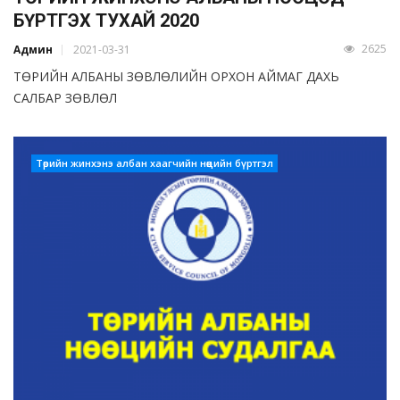
БҮРТГЭХ ТУХАЙ 2020
2625
Админ
2021-03-31
ТӨРИЙН АЛБАНЫ ЗӨВЛӨЛИЙН ОРХОН АЙМАГ ДАХЬ
САЛБАР ЗӨВЛӨЛ
Төрийн жинхэнэ албан хаагчийн нөөцийн бүртгэл