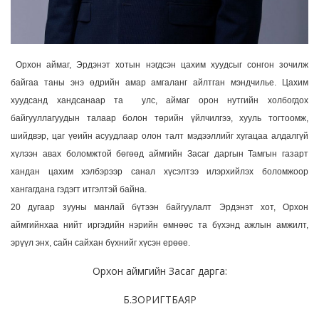
Орхон аймаг, Эрдэнэт хотын нэгдсэн цахим хуудсыг сонгон зочилж
байгаа таны энэ өдрийн амар амгаланг айлтган мэндчилье. Цахим
хуудсанд хандсанаар та улс, аймаг орон нутгийн холбогдох
байгууллагуудын талаар болон төрийн үйлчилгээ, хууль тогтоомж,
шийдвэр, цаг үеийн асуудлаар олон талт мэдээллийг хугацаа алдалгүй
хүлээн авах боломжтой бөгөөд аймгийн Засаг даргын Тамгын газарт
хандан цахим хэлбэрээр санал хүсэлтээ илэрхийлэх боломжоор
хангагдана гэдэгт итгэлтэй байна.
20 дугаар зууны манлай бүтээн байгуулалт Эрдэнэт хот, Орхон
аймгийнхаа нийт иргэдийн нэрийн өмнөөс та бүхэнд ажлын амжилт,
эрүүл энх, сайн сайхан бүхнийг хүсэн ерөөе.
Орхон аймгийн Засаг дарга:
Б.ЗОРИГТБАЯР