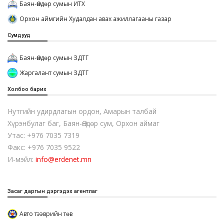
Баян-Өндөр сумын ИТХ
Орхон аймгийн Худалдан авах ажиллагааны газар
Сумдууд
Баян-Өндөр сумын ЗДТГ
Жаргалант сумын ЗДТГ
Холбоо барих
Нутгийн удирдлагын ордон, Амарын талбай
Хүрэнбулаг баг, Баян-Өндөр сум, Орхон аймаг
Утас: +976 7035 7319
Факс: +976 7035 9522
И-мэйл:
info@erdenet.mn
Засаг даргын дэргэдэх агентлаг
Авто тээврийн төв