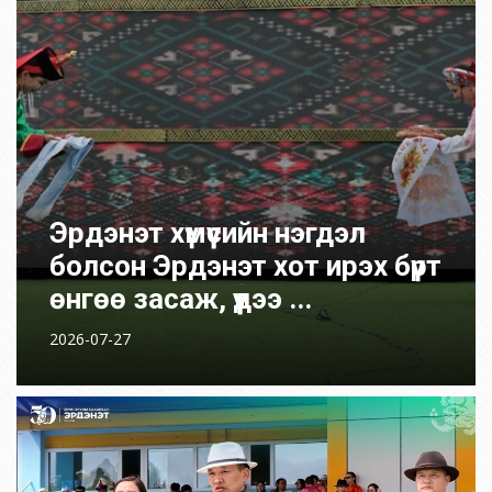
Эрдэнэт хүмүүсийн нэгдэл
болсон Эрдэнэт хот ирэх бүрт
өнгөө засаж, үүдээ ...
2026-07-27