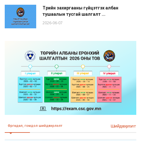
Төрийн захиргааны гүйцэтгэх албан
тушаалын тусгай шалгалт ...
2026-06-07
Шийдвэрлэлт
Өргөдөл, гомдол шийдвэрлэлт