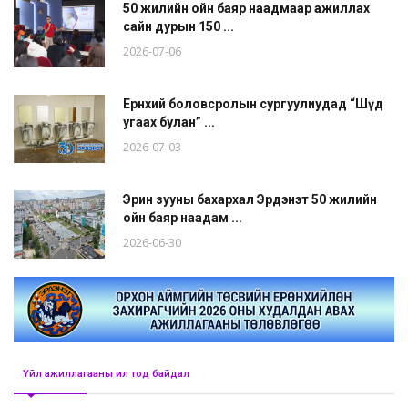
50 жилийн ойн баяр наадмаар ажиллах
сайн дурын 150 ...
2026-07-06
Ерөнхий боловсролын сургуулиудад “Шүд
угаах булан” ...
2026-07-03
Эрин зууны бахархал Эрдэнэт 50 жилийн
ойн баяр наадам ...
2026-06-30
Үйл ажиллагааны ил тод байдал