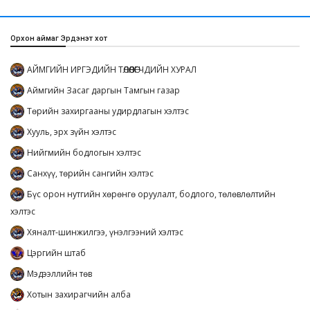
Орхон аймаг Эрдэнэт хот
АЙМГИЙН ИРГЭДИЙН ТӨЛӨӨЛӨГЧДИЙН ХУРАЛ
Аймгийн Засаг даргын Тамгын газар
Төрийн захиргааны удирдлагын хэлтэс
Хууль, эрх зүйн хэлтэс
Нийгмийн бодлогын хэлтэс
Санхүү, төрийн сангийн хэлтэс
Бүс орон нутгийн хөрөнгө оруулалт, бодлого, төлөвлөлтийн
хэлтэс
Хяналт-шинжилгээ, үнэлгээний хэлтэс
Цэргийн штаб
Мэдээллийн төв
Хотын захирагчийн алба