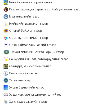
Биеийн тамир, спортын газар
Газрын харилцаа барилга хот байгуулалтын газар
Мал эмнэлгийн газар
Нийгмийн даатгалын газар
Онцгой байдлын газар
Орон нутгийн Өмчийн газар
Орхон аймаг дахь Гаалийн газар
Орхон аймгийн Байгаль орчны газар
Санхүүгийн хяналт, дотоод аудитын газар
Стандарт, хэмжил зүйн хэлтэс
Статистикийн хэлтэс
Татварын газар
Улсын бүртгэлийн хэлтэс
Ус цаг уур, орчны шинжилгээний төв
Хүнс, хөдөө аж ахуйн газар