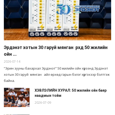
Эрдэнэт хотын 30 гаруй мянган өрхөд 50 жилийн
ойн ...
2026-07-14
“Эрин зууны бахархал Эрдэнэт” 50 жилийн ойн хүрээнд Эрдэнэт
хотын 30 гаруй мянган айл өрхөд гарын бэлэг хүргэхээр бэлтгэж
байна.
ХЭВЛЭЛИЙН ХУРАЛ: 50 жилийн ойн баяр
наадмын тойм
2026-07-09