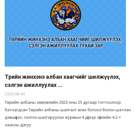
Төрийн жинхэнэ албан хаагчийг шилжүүлэх,
сэлгэн ажиллуулах ...
2026-08-04
Төрийн албаны зөвлөлийн 2023 оны 25 дугаар тогтоолоор
батлагдсан Төрийн албаны шалгалт өгөх болзол болон шатлан
дэвшүүлэх, сонгон шалгаруулах журмын 4 дүгээр зүйлийн 4.2-т
заасны дагуу