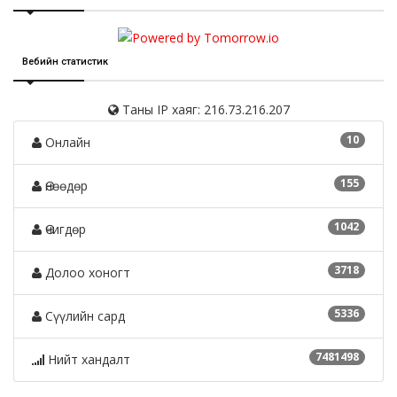
Вебийн статистик
Таны IP хаяг: 216.73.216.207
10
Онлайн
155
Өнөөдөр
1042
Өчигдөр
3718
Долоо хоногт
5336
Сүүлийн сард
7481498
Нийт хандалт