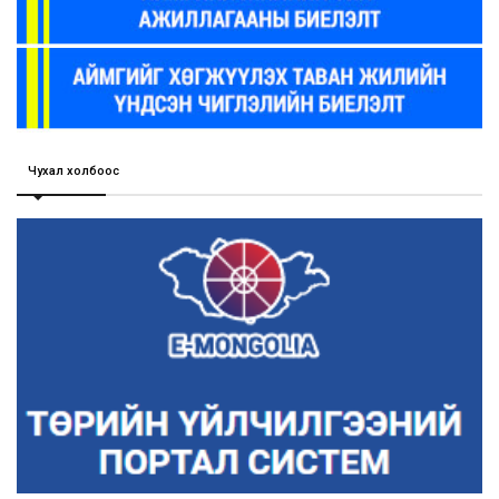
Чухал холбоос