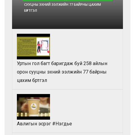
СУУЦНЫ ЭХНИЙ ЭЭЛЖИЙН 77 БАЙРНЫ ЦАХИМ
БҮРТГЭЛ
Уртын гол багт баригдаж буй 258 айлын
орон сууцны эхний ээлжийн 77 байрны
цахим бүртгэл
Авлигын эсрэг #Нэгдье