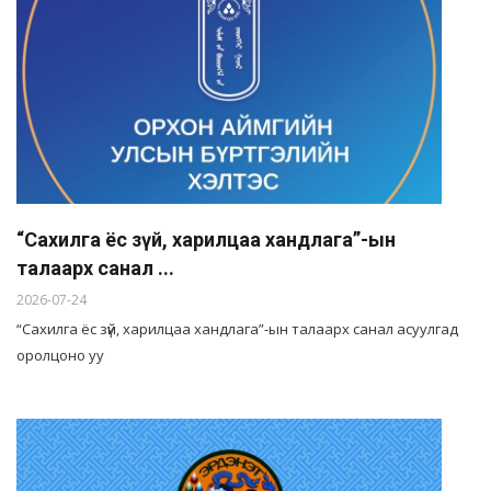
“Сахилга ёс зүй, харилцаа хандлага”-ын
талаарх санал ...
2026-07-24
“Сахилга ёс зүй, харилцаа хандлага”-ын талаарх санал асуулгад
оролцоно уу