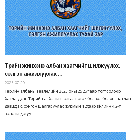
Төрийн жинхэнэ албан хаагчийг шилжүүлэх,
сэлгэн ажиллуулах ...
2026-07-20
Төрийн албаны зөвлөлийн 2023 оны 25 дугаар тогтоолоор
батлагдсан Төрийн албаны шалгалт өгөх болзол болон шатлан
дэвшүүлэх, сонгон шалгаруулах журмын 4 дүгээр зүйлийн 4.2-т
заасны дагуу