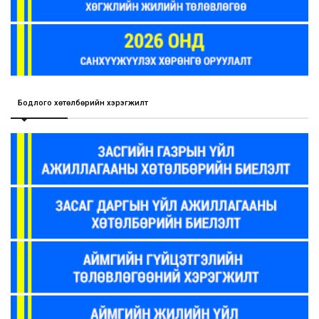
Бодлого хөтөлбөрийн хэрэгжилт