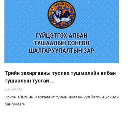
Төрийн захиргааны туслах түшмэлийн албан
тушаалын тусгай ...
2026-07-08
Орхон аймгийн Жаргалант сумын Дулаан-Уул багийн Зохион
байгуулагч