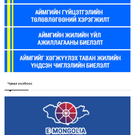
Чухал холбоос