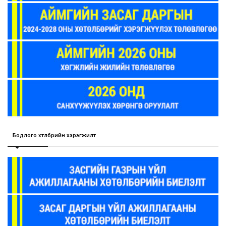
Бодлого хөтөлбөрийн хэрэгжилт