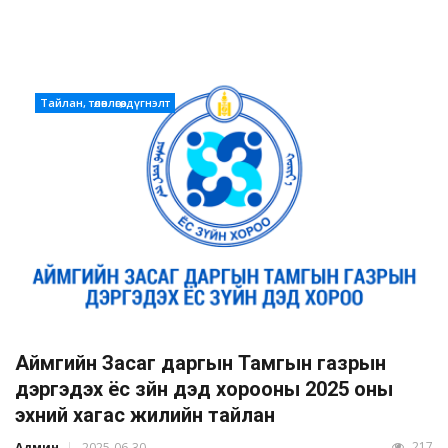
Тайлан, төлөвлөгөө, дүгнэлт
Аймгийн Засаг даргын Тамгын газрын
дэргэдэх ёс зүйн дэд хорооны 2025 оны
эхний хагас жилийн тайлан
217
Админ
2025-06-30