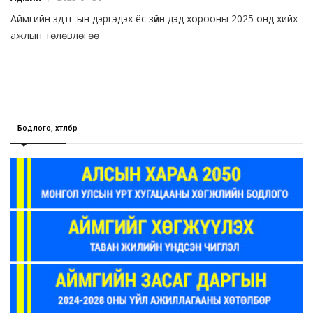
Аймгийн здтг-ын дэргэдэх ёс зүйн дэд хорооны 2025 онд хийх
ажлын төлөвлөгөө
Бодлого, хөтөлбөр