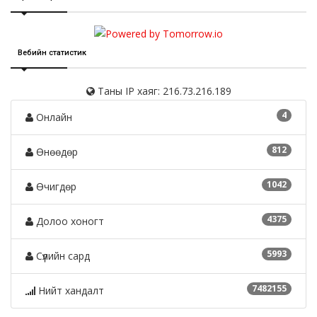
Вебийн статистик
Таны IP хаяг: 216.73.216.189
4
Онлайн
812
Өнөөдөр
1042
Өчигдөр
4375
Долоо хоногт
5993
Сүүлийн сард
7482155
Нийт хандалт