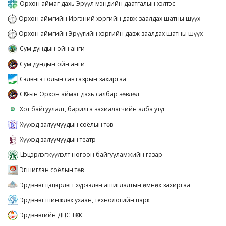
Орхон аймаг дахь Эрүүл мэндийн даатгалын хэлтэс
Орхон аймгийн Иргэний хэргийн давж заалдах шатны шүүх
Орхон аймгийн Эрүүгийн хэргийн давж заалдах шатны шүүх
Сум дундын ойн анги
Сум дундын ойн анги
Сэлэнгэ голын сав газрын захиргаа
СӨХ-ын Орхон аймаг дахь салбар зөвлөл
Хот байгуулалт, барилга захиалагчийн алба утүг
Хүүхэд залуучуудын соёлын төв
Хүүхэд залуучуудын театр
Цэцэрлэгжүүлэлт ногоон байгууламжийн газар
Эгшиглэн соёлын төв
Эрдэнэт цэцэрлэгт хүрээлэн ашиглалтын өмнөх захиргаа
Эрдэнэт шинжлэх ухаан, технологийн парк
Эрдэнэтийн ДЦС ТӨХК