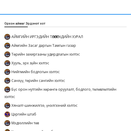
Орхон аймаг Эрдэнэт хот
АЙМГИЙН ИРГЭДИЙН ТӨЛӨӨЛӨГЧДИЙН ХУРАЛ
Аймгийн Засаг даргын Тамгын газар
Төрийн захиргааны удирдлагын хэлтэс
Хууль, эрх зүйн хэлтэс
Нийгмийн бодлогын хэлтэс
Санхүү, төрийн сангийн хэлтэс
Бүс орон нутгийн хөрөнгө оруулалт, бодлого, төлөвлөлтийн
хэлтэс
Хяналт-шинжилгээ, үнэлгээний хэлтэс
Цэргийн штаб
Мэдээллийн төв