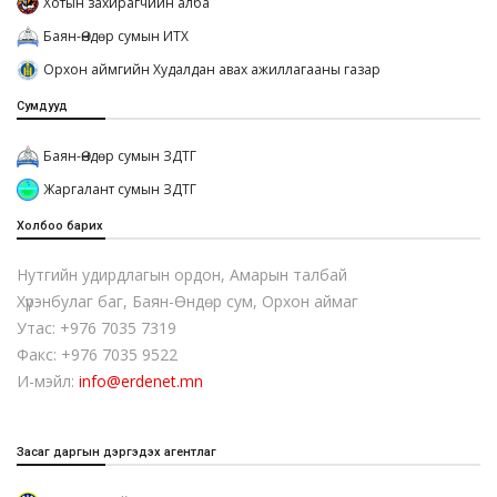
Хотын захирагчийн алба
Баян-Өндөр сумын ИТХ
Орхон аймгийн Худалдан авах ажиллагааны газар
Сумдууд
Баян-Өндөр сумын ЗДТГ
Жаргалант сумын ЗДТГ
Холбоо барих
Нутгийн удирдлагын ордон, Амарын талбай
Хүрэнбулаг баг, Баян-Өндөр сум, Орхон аймаг
Утас: +976 7035 7319
Факс: +976 7035 9522
И-мэйл:
info@erdenet.mn
Засаг даргын дэргэдэх агентлаг