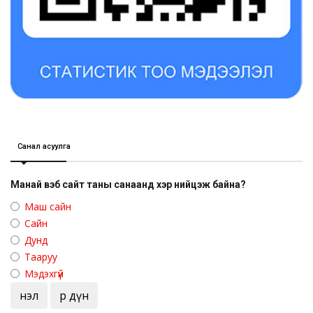
Санал асуулга
Манай вэб сайт таны санаанд хэр нийцэж байна?
Маш сайн
Сайн
Дунд
Тааруу
Мэдэхгүй
Үнэл
Үр дүн