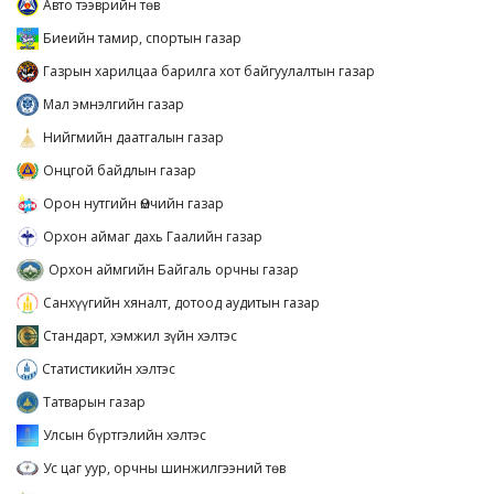
Авто тээврийн төв
Биеийн тамир, спортын газар
Газрын харилцаа барилга хот байгуулалтын газар
Мал эмнэлгийн газар
Нийгмийн даатгалын газар
Онцгой байдлын газар
Орон нутгийн Өмчийн газар
Орхон аймаг дахь Гаалийн газар
Орхон аймгийн Байгаль орчны газар
Санхүүгийн хяналт, дотоод аудитын газар
Стандарт, хэмжил зүйн хэлтэс
Статистикийн хэлтэс
Татварын газар
Улсын бүртгэлийн хэлтэс
Ус цаг уур, орчны шинжилгээний төв