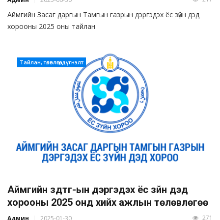
Аймгийн Засаг даргын Тамгын газрын дэргэдэх ёс зүйн дэд
хорооны 2025 оны тайлан
Тайлан, төлөвлөгөө, дүгнэлт
Аймгийн здтг-ын дэргэдэх ёс зүйн дэд
хорооны 2025 онд хийх ажлын төлөвлөгөө
271
Админ
2025-01-30