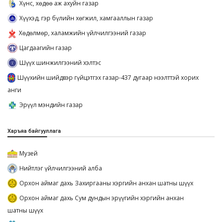
Хүнс, хөдөө аж ахуйн газар
Хүүхэд, гэр бүлийн хөгжил, хамгааллын газар
Хөдөлмөр, халамжийн үйлчилгээний газар
Цагдаагийн газар
Шүүх шинжилгээний хэлтэс
Шүүхийн шийдвэр гүйцэтгэх газар-437 дугаар нээлттэй хорих
анги
Эрүүл мэндийн газар
Харъяа байгууллага
Музей
Нийтлэг үйлчилгээний алба
Орхон аймаг дахь Захиргааны хэргийн анхан шатны шүүх
Орхон аймаг дахь Сум дундын эрүүгийн хэргийн анхан
шатны шүүх