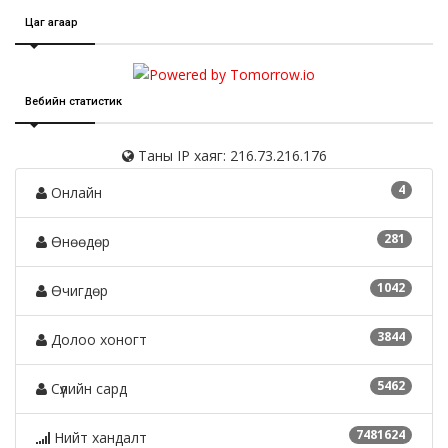
Цаг агаар
Вебийн статистик
Таны IP хаяг: 216.73.216.176
4
Онлайн
281
Өнөөдөр
1042
Өчигдөр
3844
Долоо хоногт
5462
Сүүлийн сард
7481624
Нийт хандалт