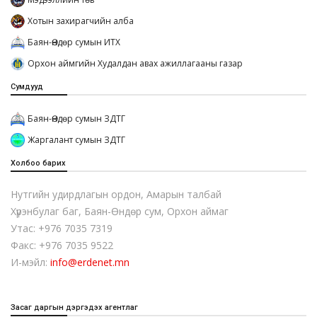
Хотын захирагчийн алба
Баян-Өндөр сумын ИТХ
Орхон аймгийн Худалдан авах ажиллагааны газар
Сумдууд
Баян-Өндөр сумын ЗДТГ
Жаргалант сумын ЗДТГ
Холбоо барих
Нутгийн удирдлагын ордон, Амарын талбай
Хүрэнбулаг баг, Баян-Өндөр сум, Орхон аймаг
Утас: +976 7035 7319
Факс: +976 7035 9522
И-мэйл:
info@erdenet.mn
Засаг даргын дэргэдэх агентлаг