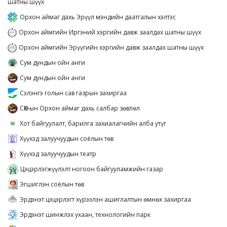
шатны шүүх
Орхон аймаг дахь Эрүүл мэндийн даатгалын хэлтэс
Орхон аймгийн Иргэний хэргийн давж заалдах шатны шүүх
Орхон аймгийн Эрүүгийн хэргийн давж заалдах шатны шүүх
Сум дундын ойн анги
Сум дундын ойн анги
Сэлэнгэ голын сав газрын захиргаа
СӨХ-ын Орхон аймаг дахь салбар зөвлөл
Хот байгуулалт, барилга захиалагчийн алба утүг
Хүүхэд залуучуудын соёлын төв
Хүүхэд залуучуудын театр
Цэцэрлэгжүүлэлт ногоон байгууламжийн газар
Эгшиглэн соёлын төв
Эрдэнэт цэцэрлэгт хүрээлэн ашиглалтын өмнөх захиргаа
Эрдэнэт шинжлэх ухаан, технологийн парк