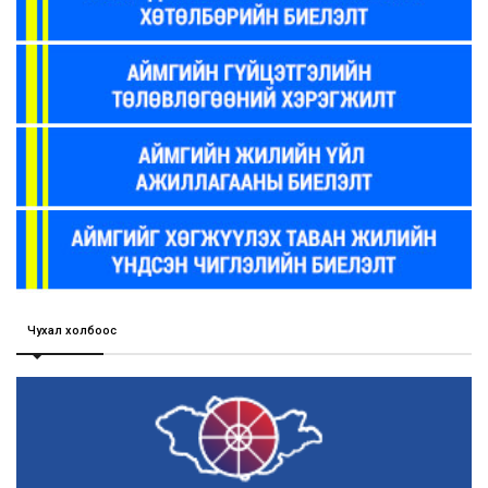
Чухал холбоос