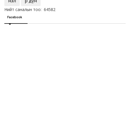
Үнэл
Үр дүн
Нийт саналын тоо: 64582
Facebook