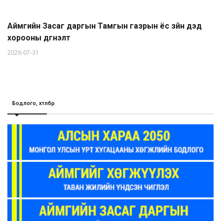
Аймгийн Засаг даргын Тамгын газрын ёс зүйн дэд
хорооны дүгнэлт
2026-07-31
Бодлого, хөтөлбөр