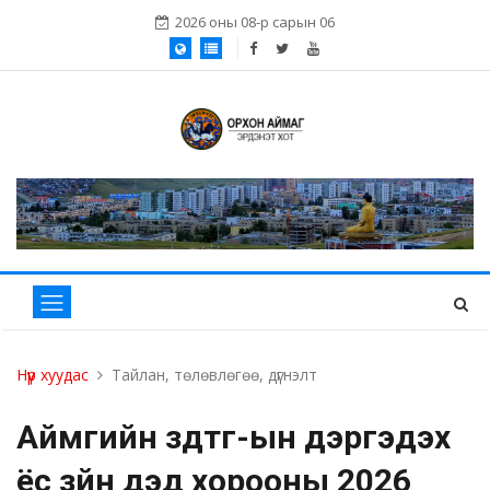
2026 оны 08-р сарын 06
Нүүр хуудас
Тайлан, төлөвлөгөө, дүгнэлт
Аймгийн здтг-ын дэргэдэх
ёс зүйн дэд хорооны 2026