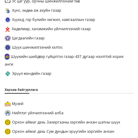
Ус цаг уур, орчны шинжилгээний төв
Хүнс, хөдөө аж ахуйн газар
Хүүхэд, гэр бүлийн хөгжил, хамгааллын газар
Хөдөлмөр, халамжийн үйлчилгээний газар
Цагдаагийн газар
Шүүх шинжилгээний хэлтэс
Шүүхийн шийдвэр гүйцэтгэх газар-437 дугаар нээлттэй хорих
анги
Эрүүл мэндийн газар
Харъяа байгууллага
Музей
Нийтлэг үйлчилгээний алба
Орхон аймаг дахь Захиргааны хэргийн анхан шатны шүүх
Орхон аймаг дахь Сум дундын эрүүгийн хэргийн анхан