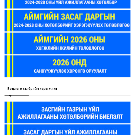
Бодлого хөтөлбөрийн хэрэгжилт