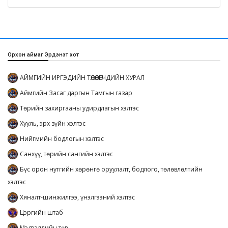
Орхон аймаг Эрдэнэт хот
АЙМГИЙН ИРГЭДИЙН ТӨЛӨӨЛӨГЧДИЙН ХУРАЛ
Аймгийн Засаг даргын Тамгын газар
Төрийн захиргааны удирдлагын хэлтэс
Хууль, эрх зүйн хэлтэс
Нийгмийн бодлогын хэлтэс
Санхүү, төрийн сангийн хэлтэс
Бүс орон нутгийн хөрөнгө оруулалт, бодлого, төлөвлөлтийн
хэлтэс
Хяналт-шинжилгээ, үнэлгээний хэлтэс
Цэргийн штаб
Мэдээллийн төв