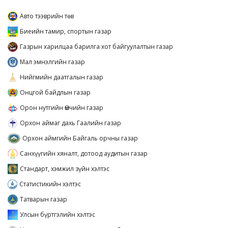
Авто тээврийн төв
Биеийн тамир, спортын газар
Газрын харилцаа барилга хот байгуулалтын газар
Мал эмнэлгийн газар
Нийгмийн даатгалын газар
Онцгой байдлын газар
Орон нутгийн Өмчийн газар
Орхон аймаг дахь Гаалийн газар
Орхон аймгийн Байгаль орчны газар
Санхүүгийн хяналт, дотоод аудитын газар
Стандарт, хэмжил зүйн хэлтэс
Статистикийн хэлтэс
Татварын газар
Улсын бүртгэлийн хэлтэс