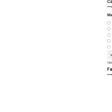
С
Ма
Ни
F