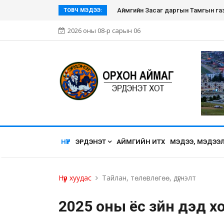
Аймгийн Засаг даргын Тамгын га
ТОВЧ МЭДЭЭ:
2026 оны 08-р сарын 06
НҮҮР
ЭРДЭНЭТ
АЙМГИЙН ИТХ
МЭДЭЭ, МЭДЭЭ
Нүүр хуудас
Тайлан, төлөвлөгөө, дүгнэлт
2025 оны ёс зүйн дэд х