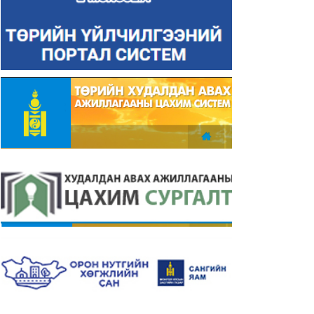
мгийн Засаг даргын
Аймгийн Засаг даргын
мгын газрын дэргэдэх ёс
Тамгын газрын дэргэдэх 
йн дэд хорооны 2025 оны
зүйн дэд хорооны 2025 оны
лийн тайлан
эхний хагас жилийн тайлан
26-01-12
2025-06-30