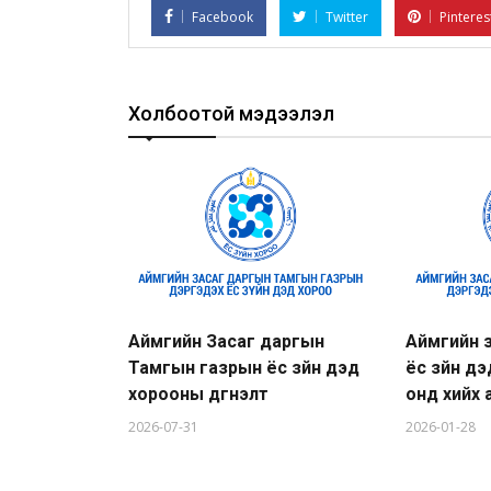
Facebook
Twitter
Pinteres
Холбоотой мэдээлэл
Аймгийн Засаг даргын
Аймгийн 
Тамгын газрын ёс зүйн дэд
ёс зүйн д
хорооны дүгнэлт
онд хийх
2026-07-31
2026-01-28