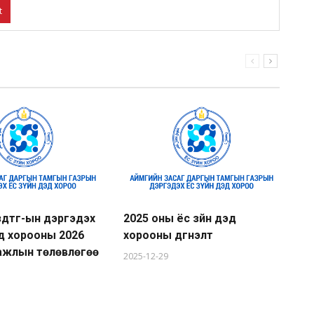
t
здтг-ын дэргэдэх
2025 оны ёс зүйн дэд
Ай
эд хорооны 2026
хорооны дүгнэлт
Та
 ажлын төлөвлөгөө
зү
2025-12-29
жи
20