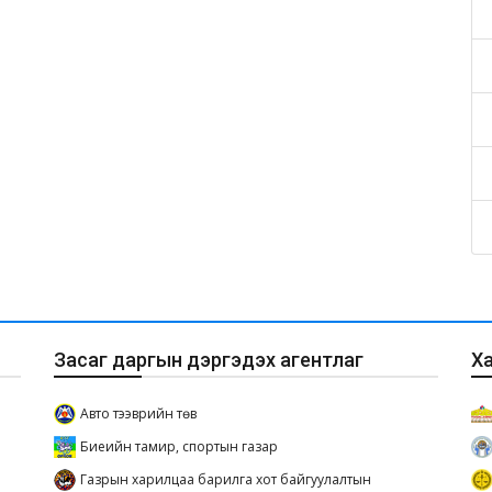
Засаг даргын дэргэдэх агентлаг
Х
Авто тээврийн төв
Биеийн тамир, спортын газар
Газрын харилцаа барилга хот байгуулалтын