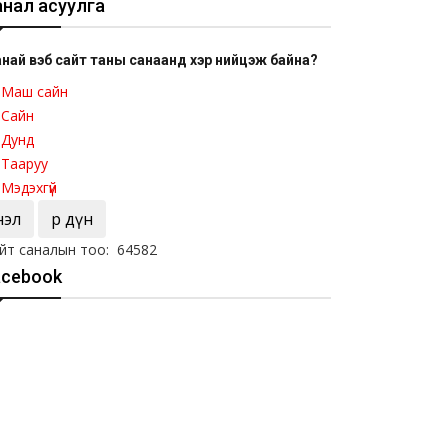
анал асуулга
най вэб сайт таны санаанд хэр нийцэж байна?
Маш сайн
Сайн
Дунд
Тааруу
Мэдэхгүй
Үнэл
Үр дүн
йт саналын тоо: 64582
acebook