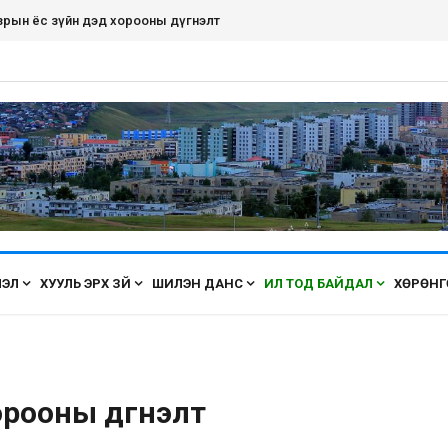
зрын ёс зүйн дэд хорооны дүгнэлт
ЛЭЛ
ХУУЛЬ ЭРХ ЗҮЙ
ШИЛЭН ДАНС
ИЛ ТОД БАЙДАЛ
ХӨРӨНГ
орооны дүгнэлт