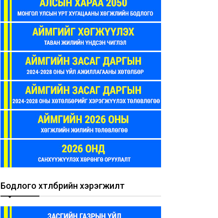
Бодлого хөтөлбөрийн хэрэгжилт