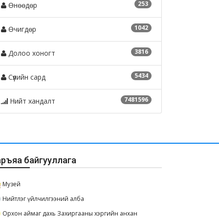
253
Өнөөдөр
1042
Өчигдөр
3816
Долоо хоногт
5434
Сүүлийн сард
7481596
Нийт хандалт
аръяа байгууллага
Музей
Нийтлэг үйлчилгээний алба
Орхон аймаг дахь Захиргааны хэргийн анхан