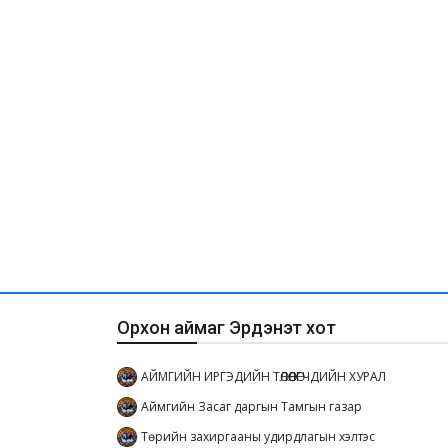
Орхон аймаг Эрдэнэт хот
АЙМГИЙН ИРГЭДИЙН ТӨЛӨӨЛӨГЧДИЙН ХУРАЛ
Аймгийн Засаг даргын Тамгын газар
Төрийн захиргааны удирдлагын хэлтэс