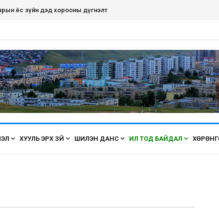
зрын ёс зүйн дэд хорооны дүгнэлт
ЛЭЛ
ХУУЛЬ ЭРХ ЗҮЙ
ШИЛЭН ДАНС
ИЛ ТОД БАЙДАЛ
ХӨРӨНГ