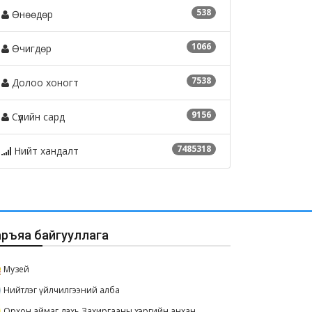
538
Өнөөдөр
1066
Өчигдөр
7538
Долоо хоногт
9156
Сүүлийн сард
7485318
Нийт хандалт
аръяа байгууллага
Музей
Нийтлэг үйлчилгээний алба
Орхон аймаг дахь Захиргааны хэргийн анхан