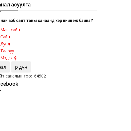
анал асуулга
най вэб сайт таны санаанд хэр нийцэж байна?
Маш сайн
Сайн
Дунд
Тааруу
Мэдэхгүй
Үнэл
Үр дүн
йт саналын тоо: 64582
acebook