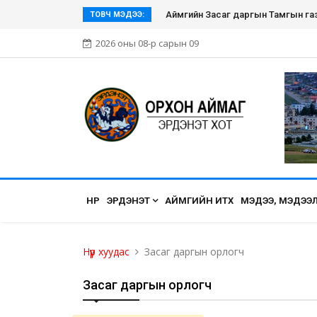
Аймгийн Засаг даргын Тамгын га
ТОВЧ МЭДЭЭ:
2026 оны 08-р сарын 09
НҮҮР
ЭРДЭНЭТ
АЙМГИЙН ИТХ
МЭДЭЭ, МЭДЭЭ
Нүүр хуудас
Засаг даргын орлогч
Засаг даргын орлогч