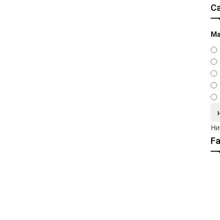
С
Ма
Ни
F