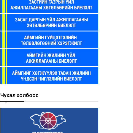
Чухал холбоос