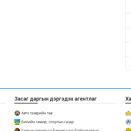
Засаг даргын дэргэдэх агентлаг
Х
Авто тээврийн төв
Биеийн тамир, спортын газар
Газрын харилцаа барилга хот байгуулалтын