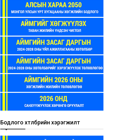
Бодлого хөтөлбөрийн хэрэгжилт