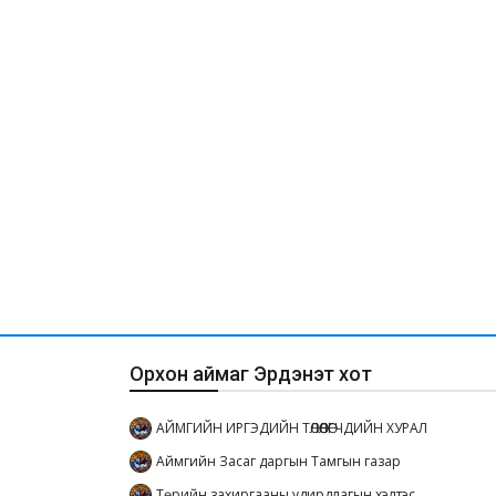
Орхон аймаг Эрдэнэт хот
АЙМГИЙН ИРГЭДИЙН ТӨЛӨӨЛӨГЧДИЙН ХУРАЛ
Аймгийн Засаг даргын Тамгын газар
Төрийн захиргааны удирдлагын хэлтэс