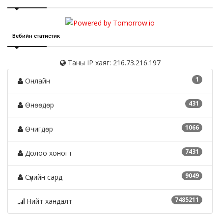
Вебийн статистик
Таны IP хаяг: 216.73.216.197
1
Онлайн
431
Өнөөдөр
1066
Өчигдөр
7431
Долоо хоногт
9049
Сүүлийн сард
7485211
Нийт хандалт