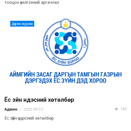
тооцох үнэлгээний аргачлал
Дүрэм журам
Ёс зүйн үндэсний хөтөлбөр
189
Админ
2025-09-10
Ёс зүйн үндэсний хөтөлбөр