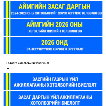
Бодлого хөтөлбөрийн хэрэгжилт