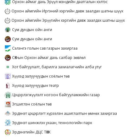
Орхон аймаг дахь Эрүүл мэндийн даатгалын хэлтэс
Орхон аймгийн Иргэний хэргийн давж заалдах шатны шүүх
Орхон аймгийн Эрүүгийн хэргийн давж заалдах шатны шүүх
Сум дундын ойн анги
Сум дундын ойн анги
Сэлэнгэ голын сав газрын захиргаа
СӨХ-ын Орхон аймаг дахь салбар зөвлөл
Хот байгуулалт, барилга захиалагчийн алба утүг
Хүүхэд залуучуудын соёлын төв
Хүүхэд залуучуудын театр
Цэцэрлэгжүүлэлт ногоон байгууламжийн газар
Эгшиглэн соёлын төв
Эрдэнэт цэцэрлэгт хүрээлэн ашиглалтын өмнөх захиргаа
Эрдэнэт шинжлэх ухаан, технологийн парк
Эрдэнэтийн ДЦС ТӨХК