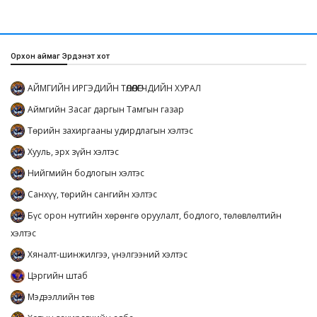
Орхон аймаг Эрдэнэт хот
АЙМГИЙН ИРГЭДИЙН ТӨЛӨӨЛӨГЧДИЙН ХУРАЛ
Аймгийн Засаг даргын Тамгын газар
Төрийн захиргааны удирдлагын хэлтэс
Хууль, эрх зүйн хэлтэс
Нийгмийн бодлогын хэлтэс
Санхүү, төрийн сангийн хэлтэс
Бүс орон нутгийн хөрөнгө оруулалт, бодлого, төлөвлөлтийн
хэлтэс
Хяналт-шинжилгээ, үнэлгээний хэлтэс
Цэргийн штаб
Мэдээллийн төв