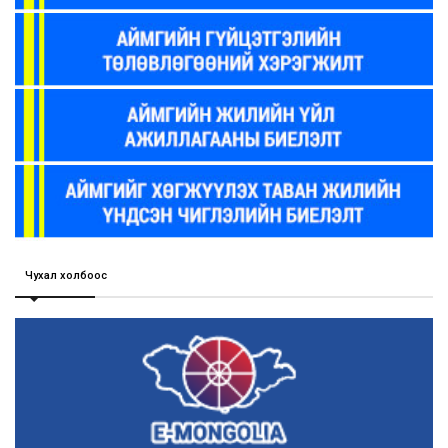
Чухал холбоос