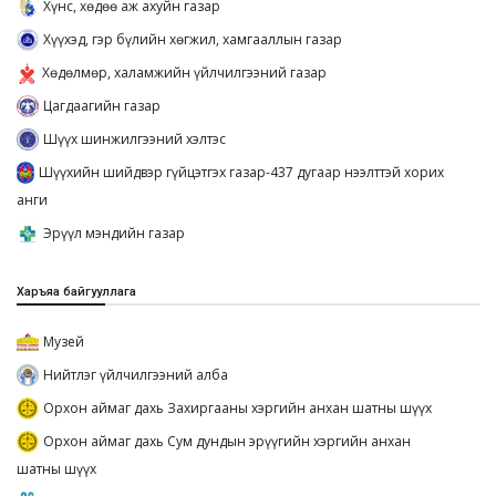
Хүнс, хөдөө аж ахуйн газар
Хүүхэд, гэр бүлийн хөгжил, хамгааллын газар
Хөдөлмөр, халамжийн үйлчилгээний газар
Цагдаагийн газар
Шүүх шинжилгээний хэлтэс
Шүүхийн шийдвэр гүйцэтгэх газар-437 дугаар нээлттэй хорих
анги
Эрүүл мэндийн газар
Харъяа байгууллага
Музей
Нийтлэг үйлчилгээний алба
Орхон аймаг дахь Захиргааны хэргийн анхан шатны шүүх
Орхон аймаг дахь Сум дундын эрүүгийн хэргийн анхан
шатны шүүх