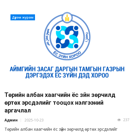
Дүрэм журам
Төрийн албан хаагчийн ёс зүйн зөрчилд
өртөх эрсдэлийг тооцох үнэлгээний
аргачлал
237
Админ
2025-10-23
Төрийн албан хаагчийн ёс зүйн зөрчилд өртөх эрсдэлийг