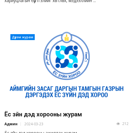
хариуцлагын бүртгэлийг хөтлөх, мэдээллийн ...
Дүрэм журам
Ёс зүйн дэд хорооны журам
212
Админ
2024-03-23
Ёс зүйн дэд хорооны ажиллах журам