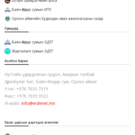
Хотын захирагчийн алба
Баян-Өндөр сумын ИТХ
Орхон аймгийн Худалдан авах ажиллагааны газар
Сумдууд
Баян-Өндөр сумын ЗДТГ
Жаргалант сумын ЗДТГ
Холбоо барих
Нутгийн удирдлагын ордон, Амарын талбай
Хүрэнбулаг баг, Баян-Өндөр сум, Орхон аймаг
Утас: +976 7035 7319
Факс: +976 7035 9522
И-мэйл:
info@erdenet.mn
Засаг даргын дэргэдэх агентлаг