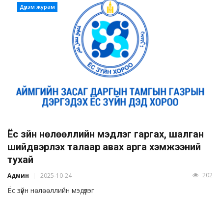
Дүрэм журам
Ёс зүйн нөлөөллийн мэдүүлэг гаргах, шалган
шийдвэрлэх талаар авах арга хэмжээний
тухай
202
Админ
2025-10-24
Ёс зүйн нөлөөллийн мэдүүлэг