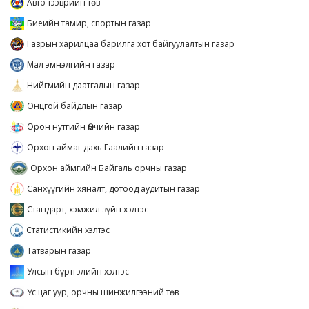
Авто тээврийн төв
Биеийн тамир, спортын газар
Газрын харилцаа барилга хот байгуулалтын газар
Мал эмнэлгийн газар
Нийгмийн даатгалын газар
Онцгой байдлын газар
Орон нутгийн Өмчийн газар
Орхон аймаг дахь Гаалийн газар
Орхон аймгийн Байгаль орчны газар
Санхүүгийн хяналт, дотоод аудитын газар
Стандарт, хэмжил зүйн хэлтэс
Статистикийн хэлтэс
Татварын газар
Улсын бүртгэлийн хэлтэс
Ус цаг уур, орчны шинжилгээний төв