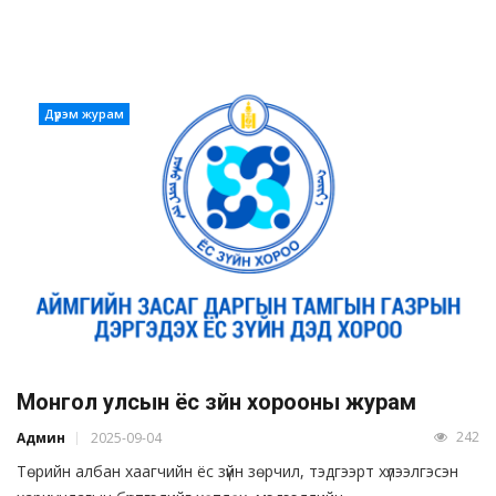
Дүрэм журам
Монгол улсын ёс зүйн хорооны журам
242
Админ
2025-09-04
Төрийн албан хаагчийн ёс зүйн зөрчил, тэдгээрт хүлээлгэсэн