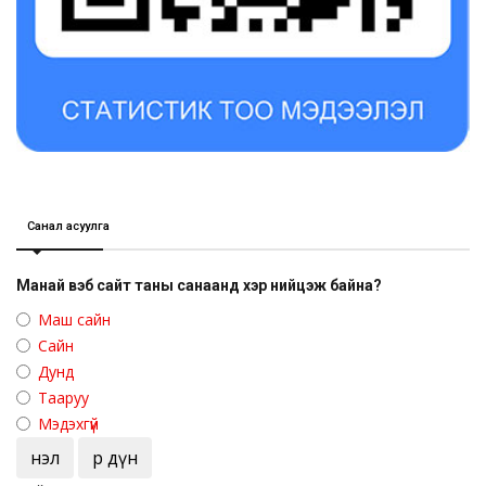
Санал асуулга
Манай вэб сайт таны санаанд хэр нийцэж байна?
Маш сайн
Сайн
Дунд
Тааруу
Мэдэхгүй
Үнэл
Үр дүн