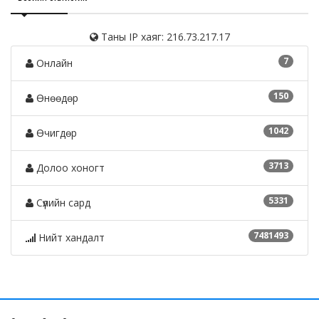
Таны IP хаяг: 216.73.217.17
7
Онлайн
150
Өнөөдөр
1042
Өчигдөр
3713
Долоо хоногт
5331
Сүүлийн сард
7481493
Нийт хандалт