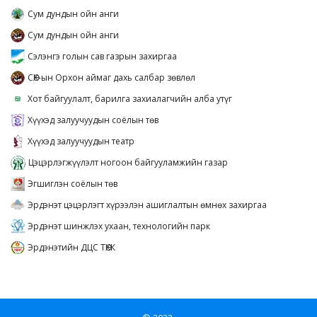
Сум дундын ойн анги
Сум дундын ойн анги
Сэлэнгэ голын сав газрын захиргаа
СӨХ-ын Орхон аймаг дахь салбар зөвлөл
Хот байгуулалт, барилга захиалагчийн алба утүг
Хүүхэд залуучуудын соёлын төв
Хүүхэд залуучуудын театр
Цэцэрлэгжүүлэлт ногоон байгууламжийн газар
Эгшиглэн соёлын төв
Эрдэнэт цэцэрлэгт хүрээлэн ашиглалтын өмнөх захиргаа
Эрдэнэт шинжлэх ухаан, технологийн парк
Эрдэнэтийн ДЦС ТӨХК