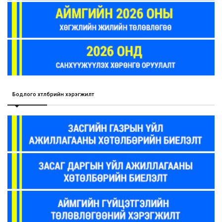
Бодлого хөтөлбөрийн хэрэгжилт