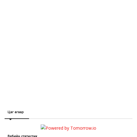
Цаг агаар
Вебийн статистик