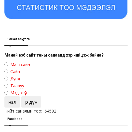
Санал асуулга
Манай вэб сайт таны санаанд хэр нийцэж байна?
Маш сайн
Сайн
Дунд
Тааруу
Мэдэхгүй
Үнэл
Үр дүн
Нийт саналын тоо: 64582
Facebook