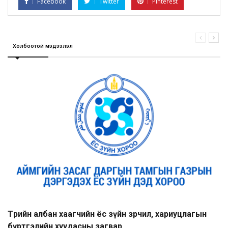
Facebook
Twitter
Pinterest
Холбоотой мэдээлэл
Төрийн албан хаагчийн ёс зүйн зөрчил, хариуцлагын
бүртгэлийн хуудасны загвар