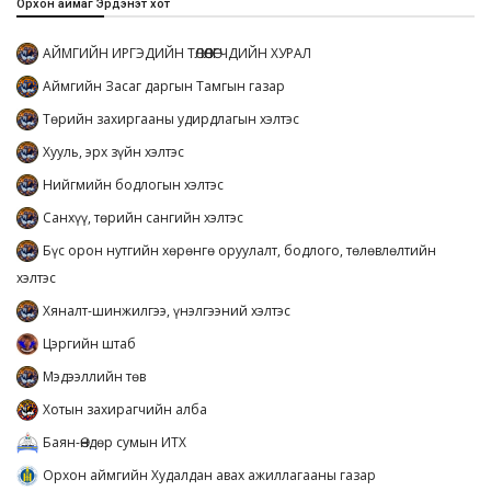
Орхон аймаг Эрдэнэт хот
АЙМГИЙН ИРГЭДИЙН ТӨЛӨӨЛӨГЧДИЙН ХУРАЛ
Аймгийн Засаг даргын Тамгын газар
Төрийн захиргааны удирдлагын хэлтэс
Хууль, эрх зүйн хэлтэс
Нийгмийн бодлогын хэлтэс
Санхүү, төрийн сангийн хэлтэс
Бүс орон нутгийн хөрөнгө оруулалт, бодлого, төлөвлөлтийн
хэлтэс
Хяналт-шинжилгээ, үнэлгээний хэлтэс
Цэргийн штаб
Мэдээллийн төв
Хотын захирагчийн алба
Баян-Өндөр сумын ИТХ
Орхон аймгийн Худалдан авах ажиллагааны газар