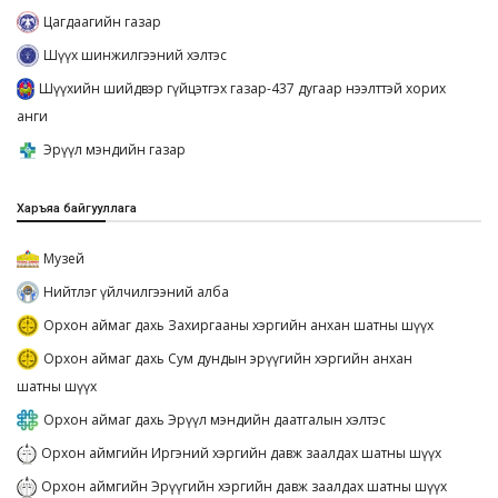
Цагдаагийн газар
Шүүх шинжилгээний хэлтэс
Шүүхийн шийдвэр гүйцэтгэх газар-437 дугаар нээлттэй хорих
анги
Эрүүл мэндийн газар
Харъяа байгууллага
Музей
Нийтлэг үйлчилгээний алба
Орхон аймаг дахь Захиргааны хэргийн анхан шатны шүүх
Орхон аймаг дахь Сум дундын эрүүгийн хэргийн анхан
шатны шүүх
Орхон аймаг дахь Эрүүл мэндийн даатгалын хэлтэс
Орхон аймгийн Иргэний хэргийн давж заалдах шатны шүүх
Орхон аймгийн Эрүүгийн хэргийн давж заалдах шатны шүүх