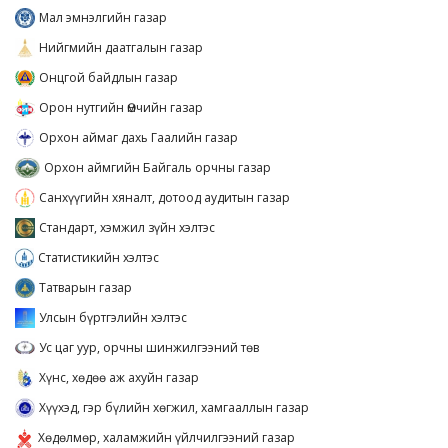
Мал эмнэлгийн газар
Нийгмийн даатгалын газар
Онцгой байдлын газар
Орон нутгийн Өмчийн газар
Орхон аймаг дахь Гаалийн газар
Орхон аймгийн Байгаль орчны газар
Санхүүгийн хяналт, дотоод аудитын газар
Стандарт, хэмжил зүйн хэлтэс
Статистикийн хэлтэс
Татварын газар
Улсын бүртгэлийн хэлтэс
Ус цаг уур, орчны шинжилгээний төв
Хүнс, хөдөө аж ахуйн газар
Хүүхэд, гэр бүлийн хөгжил, хамгааллын газар
Хөдөлмөр, халамжийн үйлчилгээний газар