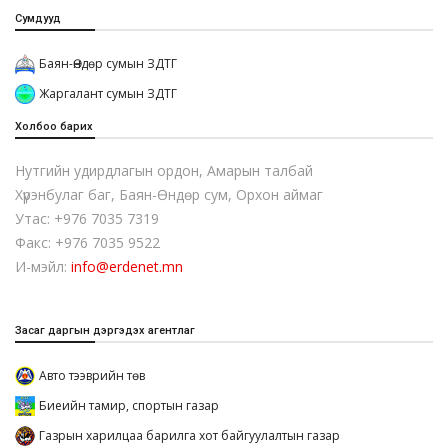
Сумдууд
Баян-Өндөр сумын ЗДТГ
Жаргалант сумын ЗДТГ
Холбоо барих
Нутгийн удирдлагын ордон, Амарын талбай
Хүрэнбулаг баг, Баян-Өндөр сум, Орхон аймаг
Утас: +976 7035 7319
Факс: +976 7035 9522
И-мэйл:
info@erdenet.mn
Засаг даргын дэргэдэх агентлаг
Авто тээврийн төв
Биеийн тамир, спортын газар
Газрын харилцаа барилга хот байгуулалтын газар