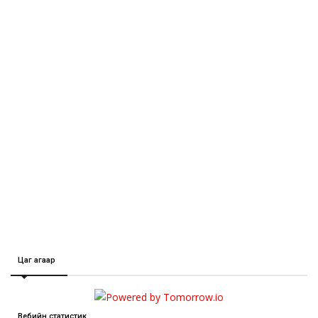
Цаг агаар
Вебийн статистик