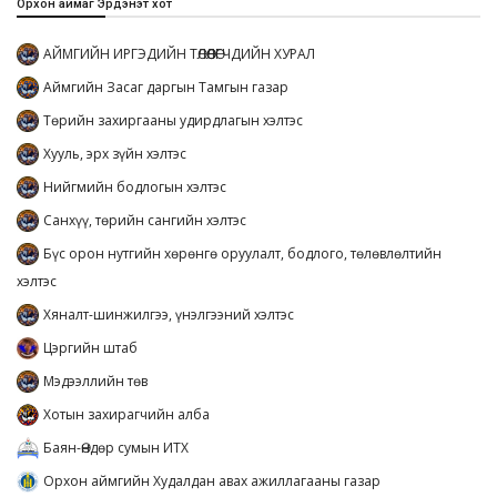
Орхон аймаг Эрдэнэт хот
АЙМГИЙН ИРГЭДИЙН ТӨЛӨӨЛӨГЧДИЙН ХУРАЛ
Аймгийн Засаг даргын Тамгын газар
Төрийн захиргааны удирдлагын хэлтэс
Хууль, эрх зүйн хэлтэс
Нийгмийн бодлогын хэлтэс
Санхүү, төрийн сангийн хэлтэс
Бүс орон нутгийн хөрөнгө оруулалт, бодлого, төлөвлөлтийн
хэлтэс
Хяналт-шинжилгээ, үнэлгээний хэлтэс
Цэргийн штаб
Мэдээллийн төв
Хотын захирагчийн алба
Баян-Өндөр сумын ИТХ
Орхон аймгийн Худалдан авах ажиллагааны газар