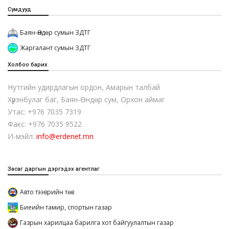
Сумдууд
Баян-Өндөр сумын ЗДТГ
Жаргалант сумын ЗДТГ
Холбоо барих
Нутгийн удирдлагын ордон, Амарын талбай
Хүрэнбулаг баг, Баян-Өндөр сум, Орхон аймаг
Утас: +976 7035 7319
Факс: +976 7035 9522
И-мэйл:
info@erdenet.mn
Засаг даргын дэргэдэх агентлаг
Авто тээврийн төв
Биеийн тамир, спортын газар
Газрын харилцаа барилга хот байгуулалтын газар