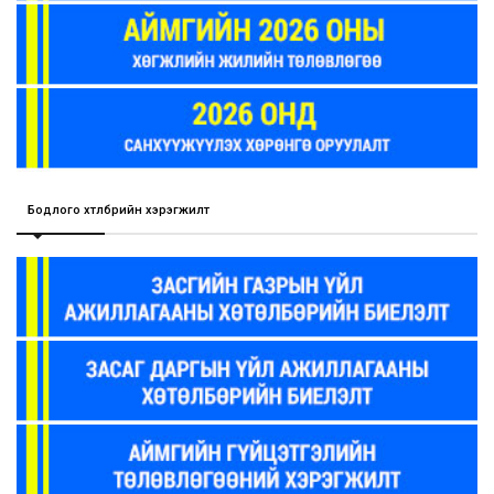
Бодлого хөтөлбөрийн хэрэгжилт