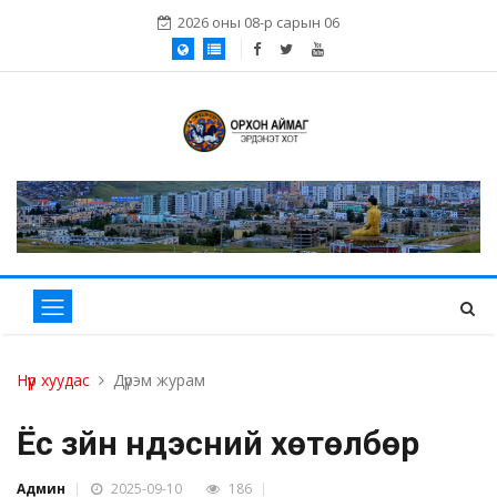
2026 оны 08-р сарын 06
Нүүр хуудас
Дүрэм журам
Ёс зүйн үндэсний хөтөлбөр
Админ
2025-09-10
186