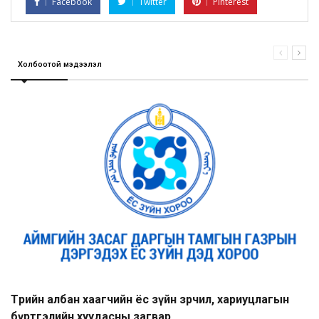
Facebook
Twitter
Pinterest
Холбоотой мэдээлэл
Төрийн албан хаагчийн ёс зүйн зөрчил, хариуцлагын
бүртгэлийн хуудасны загвар