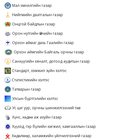
Мал эмнэлгийн газар
Нийгмийн даатгалын газар
Онцгой байдлын газар
Орон нутгийн Өмчийн газар
Орхон аймаг дахь Гаалийн газар
Орхон аймгийн Байгаль орчны газар
Санхүүгийн хяналт, дотоод аудитын газар
Стандарт, хэмжил зүйн хэлтэс
Статистикийн хэлтэс
Татварын газар
Улсын бүртгэлийн хэлтэс
Ус цаг уур, орчны шинжилгээний төв
Хүнс, хөдөө аж ахуйн газар
Хүүхэд, гэр бүлийн хөгжил, хамгааллын газар
Хөдөлмөр, халамжийн үйлчилгээний газар