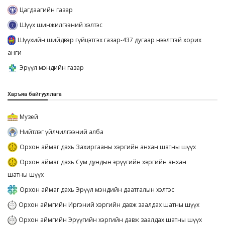
Цагдаагийн газар
Шүүх шинжилгээний хэлтэс
Шүүхийн шийдвэр гүйцэтгэх газар-437 дугаар нээлттэй хорих
анги
Эрүүл мэндийн газар
Харъяа байгууллага
Музей
Нийтлэг үйлчилгээний алба
Орхон аймаг дахь Захиргааны хэргийн анхан шатны шүүх
Орхон аймаг дахь Сум дундын эрүүгийн хэргийн анхан
шатны шүүх
Орхон аймаг дахь Эрүүл мэндийн даатгалын хэлтэс
Орхон аймгийн Иргэний хэргийн давж заалдах шатны шүүх
Орхон аймгийн Эрүүгийн хэргийн давж заалдах шатны шүүх