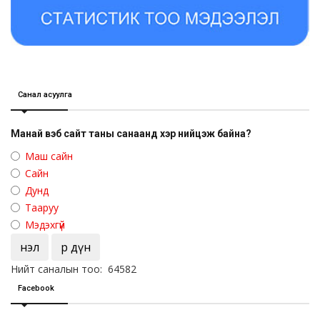
Санал асуулга
Манай вэб сайт таны санаанд хэр нийцэж байна?
Маш сайн
Сайн
Дунд
Тааруу
Мэдэхгүй
Үнэл
Үр дүн
Нийт саналын тоо: 64582
Facebook