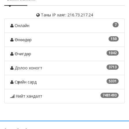
Таны IP хаяг: 216.73.217.24
7
Онлайн
150
Өнөөдөр
1042
Өчигдөр
3713
Долоо хоногт
5331
Сүүлийн сард
7481493
Нийт хандалт