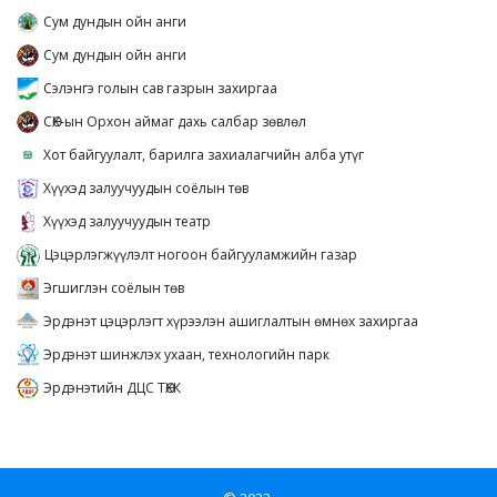
Сум дундын ойн анги
Сум дундын ойн анги
Сэлэнгэ голын сав газрын захиргаа
СӨХ-ын Орхон аймаг дахь салбар зөвлөл
Хот байгуулалт, барилга захиалагчийн алба утүг
Хүүхэд залуучуудын соёлын төв
Хүүхэд залуучуудын театр
Цэцэрлэгжүүлэлт ногоон байгууламжийн газар
Эгшиглэн соёлын төв
Эрдэнэт цэцэрлэгт хүрээлэн ашиглалтын өмнөх захиргаа
Эрдэнэт шинжлэх ухаан, технологийн парк
Эрдэнэтийн ДЦС ТӨХК