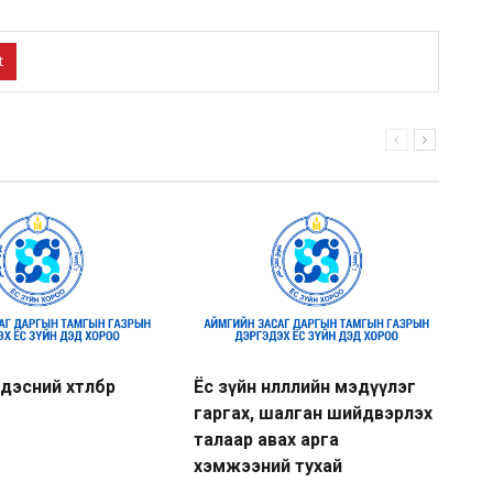
t
дэсний хөтөлбөр
Ёс зүйн нөлөөллийн мэдүүлэг
Тө
гаргах, шалган шийдвэрлэх
зү
талаар авах арга
то
хэмжээний тухай
ар