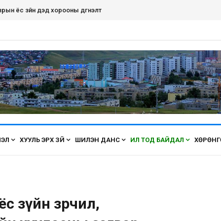
рын ёс зүйн дэд хорооны дүгнэлт
ЛЭЛ
ХУУЛЬ ЭРХ ЗҮЙ
ШИЛЭН ДАНС
ИЛ ТОД БАЙДАЛ
ХӨРӨНГ
ёс зүйн зөрчил,