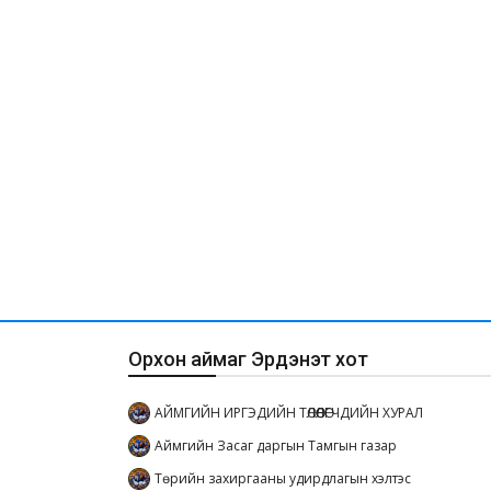
Орхон аймаг Эрдэнэт хот
АЙМГИЙН ИРГЭДИЙН ТӨЛӨӨЛӨГЧДИЙН ХУРАЛ
Аймгийн Засаг даргын Тамгын газар
Төрийн захиргааны удирдлагын хэлтэс