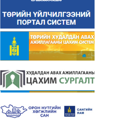
рийн албан хаагчийн ёс
Ёс зүйн дэд хорооны жура
йн зөрчилд өртөх эрсдэлийг
2024-03-23
оцох үнэлгээний
гачлал