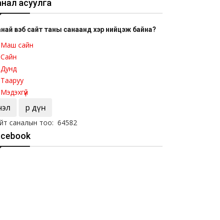
анал асуулга
най вэб сайт таны санаанд хэр нийцэж байна?
Маш сайн
Сайн
Дунд
Тааруу
Мэдэхгүй
Үнэл
Үр дүн
йт саналын тоо: 64582
acebook