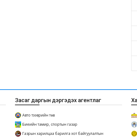
Засаг даргын дэргэдэх агентлаг
Х
Авто тээврийн төв
Биеийн тамир, спортын газар
Газрын харилцаа барилга хот байгуулалтын