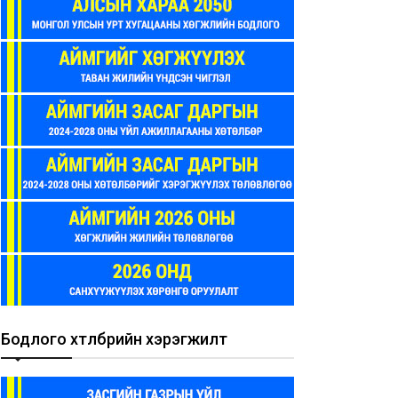
Бодлого хөтөлбөрийн хэрэгжилт