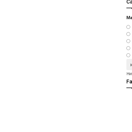
С
Ма
Ни
F