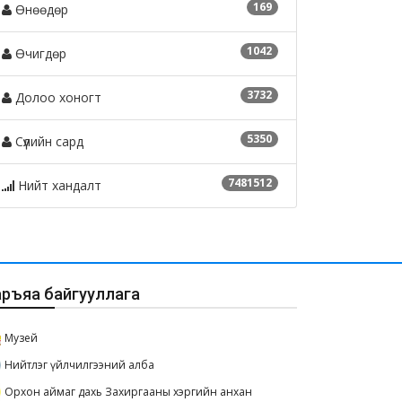
169
Өнөөдөр
1042
Өчигдөр
3732
Долоо хоногт
5350
Сүүлийн сард
7481512
Нийт хандалт
аръяа байгууллага
Музей
Нийтлэг үйлчилгээний алба
Орхон аймаг дахь Захиргааны хэргийн анхан