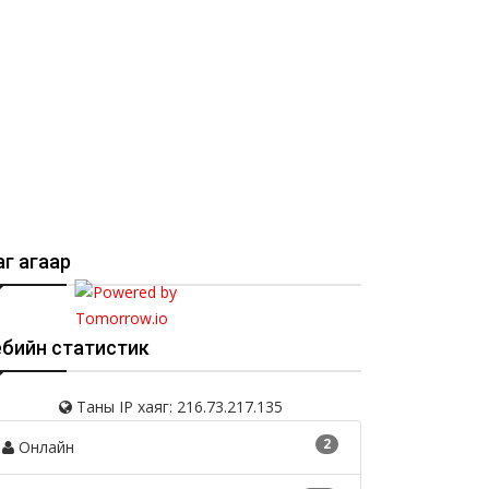
г агаар
ебийн статистик
Таны IP хаяг: 216.73.217.135
2
Онлайн