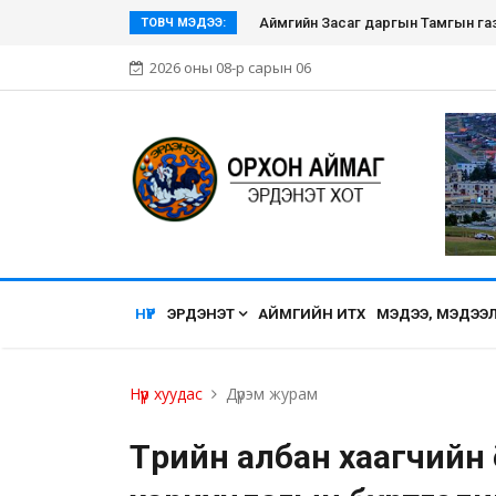
Аймгийн Засаг даргын Тамгын газ
ТОВЧ МЭДЭЭ:
2026 оны 08-р сарын 06
НҮҮР
ЭРДЭНЭТ
АЙМГИЙН ИТХ
МЭДЭЭ, МЭДЭЭ
Нүүр хуудас
Дүрэм журам
Төрийн албан хаагчийн 