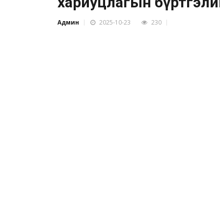
хариуцлагын бүртгэли
Админ
2025-10-23
230