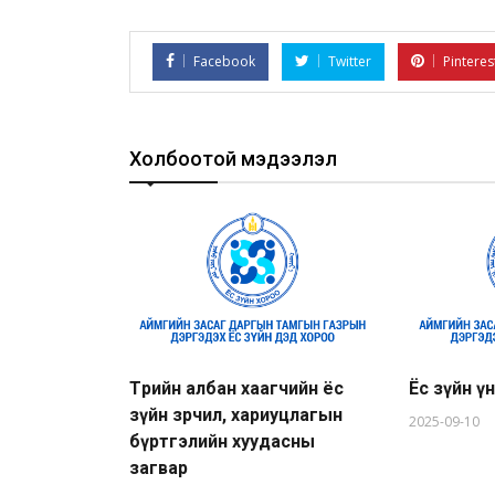
Facebook
Twitter
Pinteres
Холбоотой мэдээлэл
Төрийн албан хаагчийн ёс
Ёс зүйн үн
зүйн зөрчил, хариуцлагын
2025-09-10
бүртгэлийн хуудасны
загвар