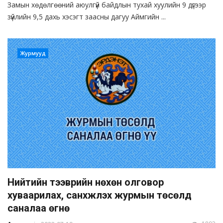
Замын хөдөлгөөний аюулгүй байдлын тухай хуулийн 9 дүгээр
зүйлийн 9,5 дахь хэсэгт заасны дагуу Аймгийн ...
Журмууд
Нийтийн тээврийн нөхөн олговор
хуваарилах, санхүүжүүлэх журмын төсөлд
саналаа өгнө үү