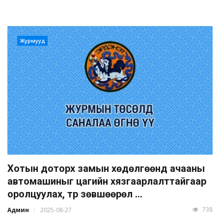
Журмууд
Хотын доторх замын хөдөлгөөнд ачааны
автомашиныг цагийн хязгаарлалттайгаар
оролцуулах, түр зөвшөөрөл ...
738
Админ
2025-08-27