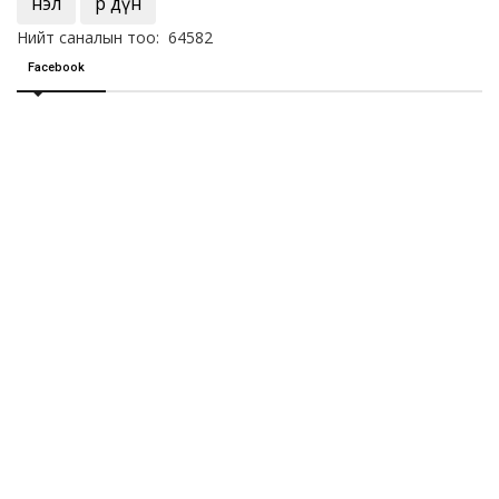
Үнэл
Үр дүн
Нийт саналын тоо: 64582
Facebook