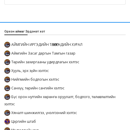
Орхон аймаг Эрдэнэт хот
АЙМГИЙН ИРГЭДИЙН ТӨЛӨӨЛӨГЧДИЙН ХУРАЛ
Аймгийн Засаг даргын Тамгын газар
Төрийн захиргааны удирдлагын хэлтэс
Хууль, эрх зүйн хэлтэс
Нийгмийн бодлогын хэлтэс
Санхүү, төрийн сангийн хэлтэс
Бүс орон нутгийн хөрөнгө оруулалт, бодлого, төлөвлөлтийн
хэлтэс
Хяналт-шинжилгээ, үнэлгээний хэлтэс
Цэргийн штаб