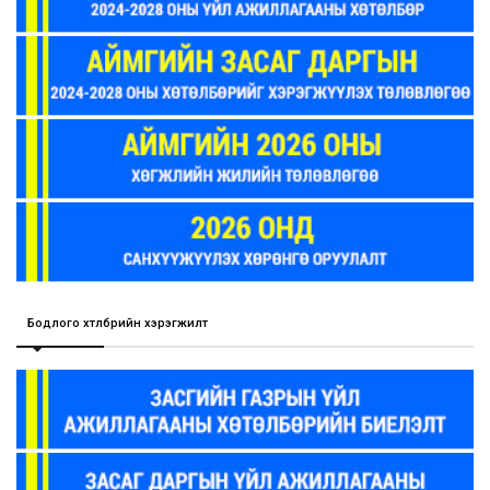
Бодлого хөтөлбөрийн хэрэгжилт