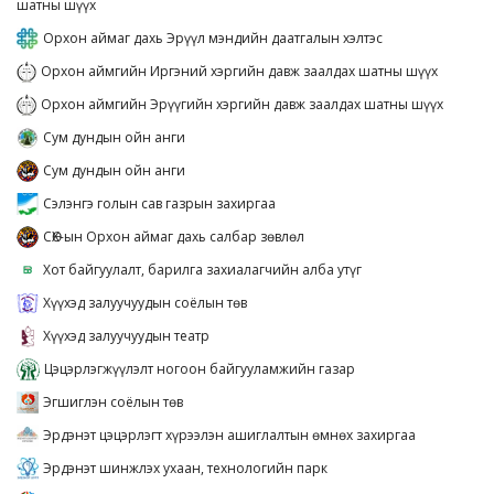
шатны шүүх
Орхон аймаг дахь Эрүүл мэндийн даатгалын хэлтэс
Орхон аймгийн Иргэний хэргийн давж заалдах шатны шүүх
Орхон аймгийн Эрүүгийн хэргийн давж заалдах шатны шүүх
Сум дундын ойн анги
Сум дундын ойн анги
Сэлэнгэ голын сав газрын захиргаа
СӨХ-ын Орхон аймаг дахь салбар зөвлөл
Хот байгуулалт, барилга захиалагчийн алба утүг
Хүүхэд залуучуудын соёлын төв
Хүүхэд залуучуудын театр
Цэцэрлэгжүүлэлт ногоон байгууламжийн газар
Эгшиглэн соёлын төв
Эрдэнэт цэцэрлэгт хүрээлэн ашиглалтын өмнөх захиргаа
Эрдэнэт шинжлэх ухаан, технологийн парк