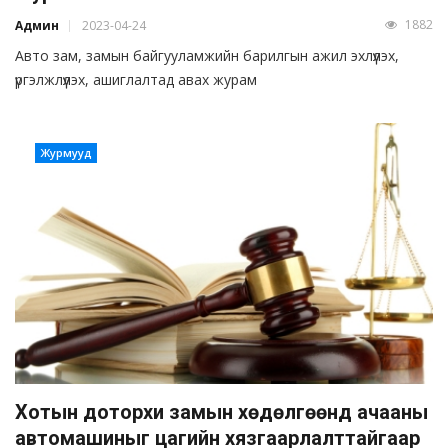
1882
Админ
2023-04-24
Авто зам, замын байгууламжийн барилгын ажил эхлүүлэх,
үргэлжлүүлэх, ашиглалтад авах журам
Журмууд
Хотын доторхи замын хөдөлгөөнд ачааны
автомашиныг цагийн хязгаарлалттайгаар