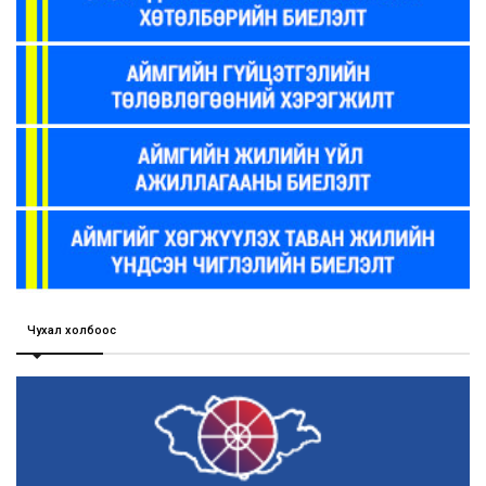
Чухал холбоос