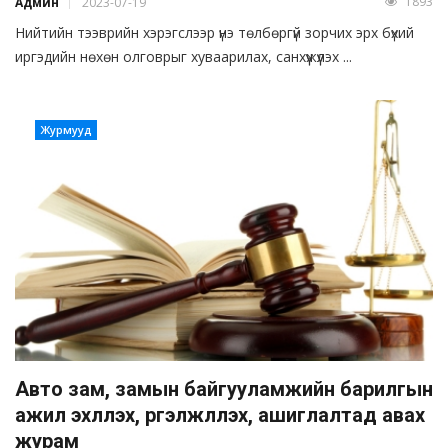
1893
Админ
2023-07-19
Нийтийн тээврийн хэрэгслээр үнэ төлбөргүй зорчих эрх бүхий
иргэдийн нөхөн олговрыг хуваарилах, санхүүжүүлэх ...
Журмууд
Авто зам, замын байгууламжийн барилгын
ажил эхлүүлэх, үргэлжлүүлэх, ашиглалтад авах
журам