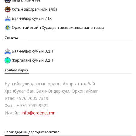
Мэдээллийн төв
Хотын захирагчийн алба
Баян-Өндөр сумын ИТХ
Орхон аймгийн Худалдан авах ажиллагааны газар
Сумдууд
Баян-Өндөр сумын ЗДТГ
Жаргалант сумын ЗДТГ
Холбоо барих
Нутгийн удирдлагын ордон, Амарын талбай
Хүрэнбулаг баг, Баян-Өндөр сум, Орхон аймаг
Утас: +976 7035 7319
Факс: +976 7035 9522
И-мэйл:
info@erdenet.mn
Засаг даргын дэргэдэх агентлаг