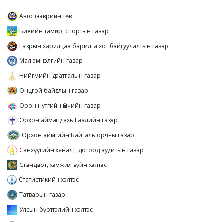
Авто тээврийн төв
Биеийн тамир, спортын газар
Газрын харилцаа барилга хот байгуулалтын газар
Мал эмнэлгийн газар
Нийгмийн даатгалын газар
Онцгой байдлын газар
Орон нутгийн Өмчийн газар
Орхон аймаг дахь Гаалийн газар
Орхон аймгийн Байгаль орчны газар
Санхүүгийн хяналт, дотоод аудитын газар
Стандарт, хэмжил зүйн хэлтэс
Статистикийн хэлтэс
Татварын газар
Улсын бүртгэлийн хэлтэс