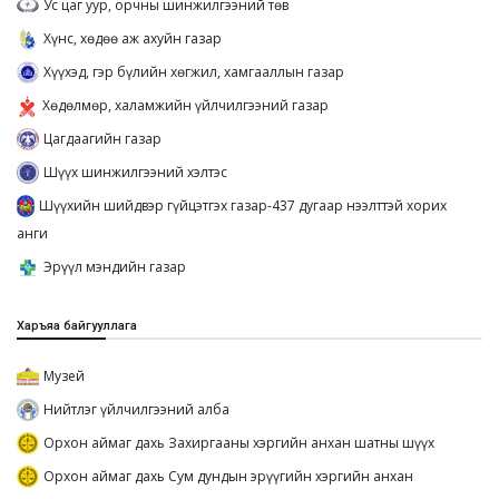
Ус цаг уур, орчны шинжилгээний төв
Хүнс, хөдөө аж ахуйн газар
Хүүхэд, гэр бүлийн хөгжил, хамгааллын газар
Хөдөлмөр, халамжийн үйлчилгээний газар
Цагдаагийн газар
Шүүх шинжилгээний хэлтэс
Шүүхийн шийдвэр гүйцэтгэх газар-437 дугаар нээлттэй хорих
анги
Эрүүл мэндийн газар
Харъяа байгууллага
Музей
Нийтлэг үйлчилгээний алба
Орхон аймаг дахь Захиргааны хэргийн анхан шатны шүүх
Орхон аймаг дахь Сум дундын эрүүгийн хэргийн анхан