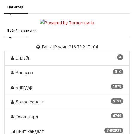
Цаг агаар
Вебийн статистик
Таны IP хаяг: 216.73.217.104
4
Онлайн
510
Өнөөдөр
1078
Өчигдөр
5151
Долоо хоногт
6769
Сүүлийн сард
7482931
Нийт хандалт