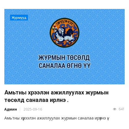
Журмууд
Амьтны хүрээлэн ажиллуулах журмын
төсөлд саналаа ирүүлнэ үү.
641
Админ
2025-09-16
Амьтны хүрээлэн ажиллуулах журмын саналаа ирүүлнэ үү.