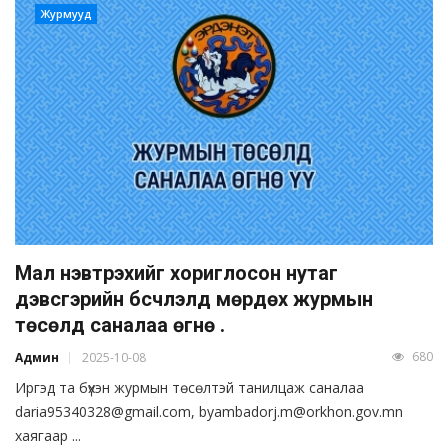
Журмууд
Мал нэвтрэхийг хориглосон нутаг
дэвсгэрийн бүсчлэлд мөрдөх журмын
төсөлд саналаа өгнө үү.
680
Админ
2025-10-08
Иргэд та бүхэн журмын төсөлтэй танилцаж саналаа
daria95340328@gmail.com, byambadorj.m@orkhon.gov.mn
хаягаар ...