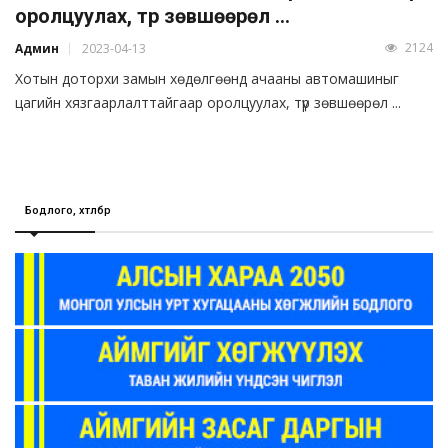
оролцуулах, түр зөвшөөрөл ...
2124
Админ
2023-04-13
Хотын доторхи замын хөдөлгөөнд ачааны автомашиныг
цагийн хязгаарлалттайгаар оролцуулах, түр зөвшөөрөл ...
Бодлого, хөтөлбөр