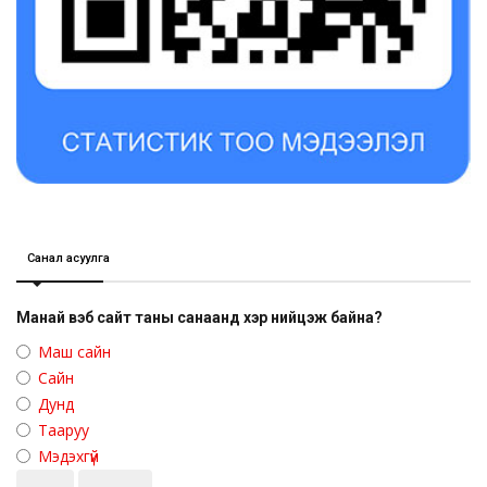
Санал асуулга
Манай вэб сайт таны санаанд хэр нийцэж байна?
Маш сайн
Сайн
Дунд
Тааруу
Мэдэхгүй