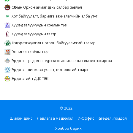
СӨХ-ын Орхон аймаг дахь салбар зөвлөл
Хот байгуулалт, барилга захиалагчийн алба утүг
Хүүхэд залуучуудын соёлын төв
Хүүхэд залуучуудын театр
Цэцэрлэгжүүлэлт ногоон байгууламжийн газар
Эгшиглэн соёлын төв
Эрдэнэт цэцэрлэгт хүрээлэн ашиглалтын өмнөх захиргаа
Эрдэнэт шинжлэх ухаан, технологийн парк
Эрдэнэтийн ДЦС ТӨХК
© 2022.
Шилэн данс
Лавлагаа мэдээлэл
И-Оффис
Өргөдөл, гомдол
Холбоо барих