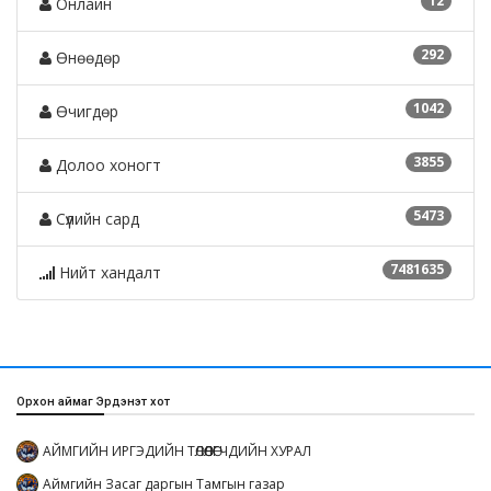
12
Онлайн
292
Өнөөдөр
1042
Өчигдөр
3855
Долоо хоногт
5473
Сүүлийн сард
7481635
Нийт хандалт
Орхон аймаг Эрдэнэт хот
АЙМГИЙН ИРГЭДИЙН ТӨЛӨӨЛӨГЧДИЙН ХУРАЛ
Аймгийн Засаг даргын Тамгын газар