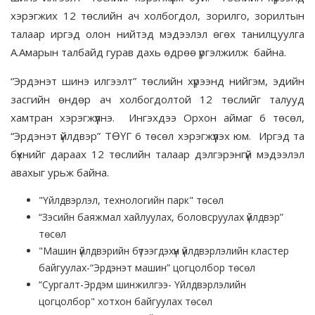
хэрэгжих 12 төслийн ач холбогдол, зорилго, зорилтын
талаар иргэд олон нийтэд мэдээлэл өгөх танилцуулга
А.Амарын талбайд гурав дахь өдрөө үргэлжилж байна.
“Эрдэнэт шинэ илгээлт” төслийн хүрээнд нийгэм, эдийн
засгийн өндөр ач холбогдолтой 12 төслийг талууд
хамтран хэрэгжүүлнэ. Ингэхдээ Орхон аймаг 6 төсөл,
“Эрдэнэт үйлдвэр” ТӨҮГ 6 төсөл хэрэгжүүлэх юм. Иргэд та
бүхнийг дараах 12 төслийн талаар дэлгэрэнгүй мэдээлэл
авахыг урьж байна.
"Үйлдвэрлэл, технологийн парк" төсөл
“Зэсийн баяжмал хайлуулах, боловсруулах үйлдвэр”
төсөл
"Машин үйлдвэрийн бүтээгдэхүүн үйлдвэрлэлийн кластер
байгуулах-“Эрдэнэт машин” цогцолбор төсөл
“Сургалт-Эрдэм шинжилгээ- Үйлдвэрлэлийн
цогцолбор" хотхон байгуулах төсөл