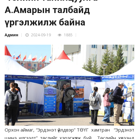
А.Амарын талбайд
үргэлжилж байна
Админ
2024-09-19
1885
Орхон аймаг, “Эрдэнэт үйлдвэр” ТӨҮГ хамтран “Эрдэнэт
шинэ илгээлт” төслийг хэрэгжүүлж буй. Төслийн хүрээнд