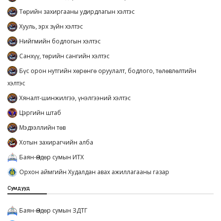
Төрийн захиргааны удирдлагын хэлтэс
Хууль, эрх зүйн хэлтэс
Нийгмийн бодлогын хэлтэс
Санхүү, төрийн сангийн хэлтэс
Бүс орон нутгийн хөрөнгө оруулалт, бодлого, төлөвлөлтийн
хэлтэс
Хяналт-шинжилгээ, үнэлгээний хэлтэс
Цэргийн штаб
Мэдээллийн төв
Хотын захирагчийн алба
Баян-Өндөр сумын ИТХ
Орхон аймгийн Худалдан авах ажиллагааны газар
Сумдууд
Баян-Өндөр сумын ЗДТГ