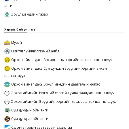
анги
Эрүүл мэндийн газар
Харъяа байгууллага
Музей
Нийтлэг үйлчилгээний алба
Орхон аймаг дахь Захиргааны хэргийн анхан шатны шүүх
Орхон аймаг дахь Сум дундын эрүүгийн хэргийн анхан
шатны шүүх
Орхон аймаг дахь Эрүүл мэндийн даатгалын хэлтэс
Орхон аймгийн Иргэний хэргийн давж заалдах шатны шүүх
Орхон аймгийн Эрүүгийн хэргийн давж заалдах шатны шүүх
Сум дундын ойн анги
Сум дундын ойн анги
Сэлэнгэ голын сав газрын захиргаа