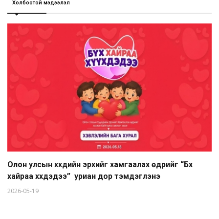
Холбоотой мэдээлэл
Олон улсын хүүхдийн эрхийг хамгаалах өдрийг “Бүх
хайраа хүүхдэдээ” уриан дор тэмдэглэнэ
2026-05-19