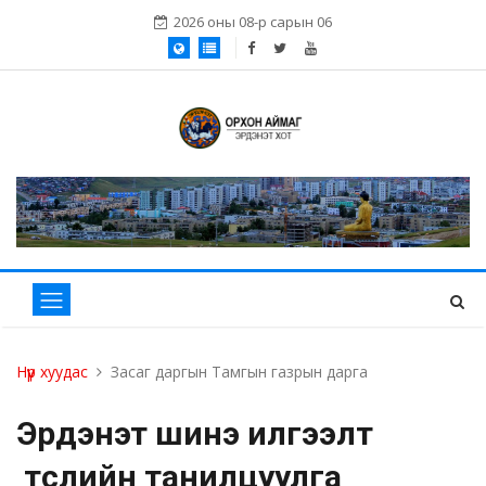
2026 оны 08-р сарын 06
Нүүр хуудас
Засаг даргын Тамгын газрын дарга
Эрдэнэт шинэ илгээлт
төслийн танилцуулга