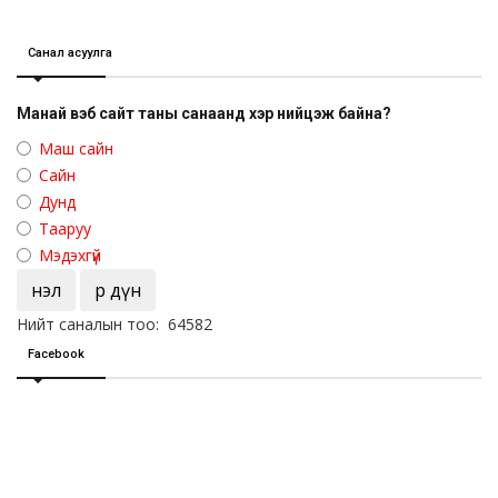
Санал асуулга
Манай вэб сайт таны санаанд хэр нийцэж байна?
Маш сайн
Сайн
Дунд
Тааруу
Мэдэхгүй
Үнэл
Үр дүн
Нийт саналын тоо: 64582
Facebook