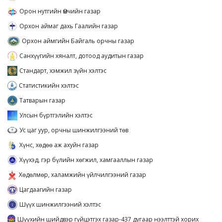
Орон нутгийн Өмчийн газар
Орхон аймаг дахь Гаалийн газар
Орхон аймгийн Байгаль орчны газар
Санхүүгийн хяналт, дотоод аудитын газар
Стандарт, хэмжил зүйн хэлтэс
Статистикийн хэлтэс
Татварын газар
Улсын бүртгэлийн хэлтэс
Ус цаг уур, орчны шинжилгээний төв
Хүнс, хөдөө аж ахуйн газар
Хүүхэд, гэр бүлийн хөгжил, хамгааллын газар
Хөдөлмөр, халамжийн үйлчилгээний газар
Цагдаагийн газар
Шүүх шинжилгээний хэлтэс
Шүүхийн шийдвэр гүйцэтгэх газар-437 дугаар нээлттэй хорих