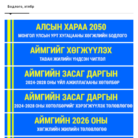
Бодлого, хөтөлбөр