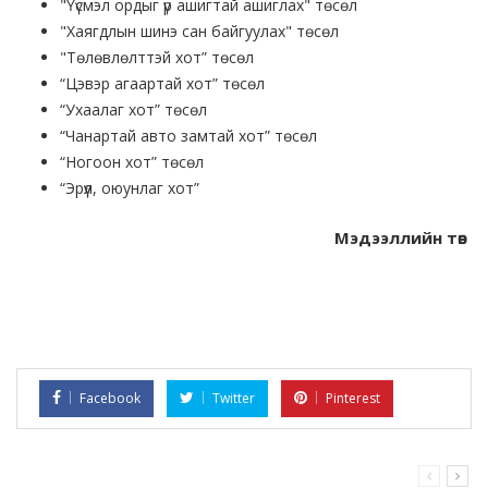
"Үүсмэл ордыг үр ашигтай ашиглах" төсөл
"Хаягдлын шинэ сан байгуулах" төсөл
"Төлөвлөлттэй хот” төсөл
“Цэвэр агаартай хот” төсөл
“Ухаалаг хот” төсөл
“Чанартай авто замтай хот” төсөл
“Ногоон хот” төсөл
“Эрүүл, оюунлаг хот”
Мэдээллийн төв
Facebook
Twitter
Pinterest