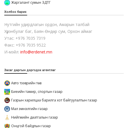
Жаргалант сумын ЗДТГ
Холбоо барих
Нутгийн удирдлагын ордон, Амарын талбай
Хүрэнбулаг баг, Баян-Өндөр сум, Орхон аймаг
Утас: +976 7035 7319
Факс: +976 7035 9522
И-мэйл:
info@erdenet.mn
Засаг даргын дэргэдэх агентлаг
Авто тээврийн төв
Биеийн тамир, спортын газар
Газрын харилцаа барилга хот байгуулалтын газар
Мал эмнэлгийн газар
Нийгмийн даатгалын газар
Онцгой байдлын газар