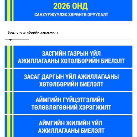
Бодлого хөтөлбөрийн хэрэгжилт