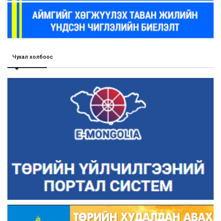
Чухал холбоос