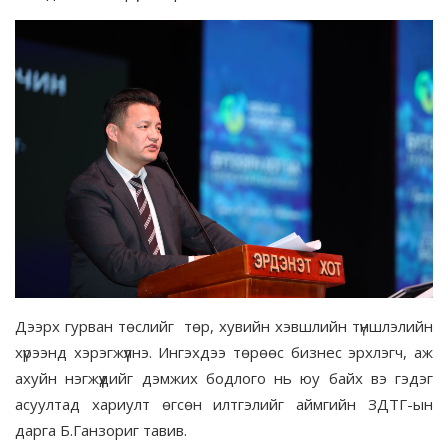
Дээрх гурван төслийг төр, хувийн хэвшлийн түншлэлийн
хүрээнд хэрэгжүүлнэ. Ингэхдээ төрөөс бизнес эрхлэгч, аж
ахуйн нэгжүүдийг дэмжих бодлого нь юу байх вэ гэдэг
асуултад хариулт өгсөн илтгэлийг аймгийн ЗДТГ-ын
дарга Б.Ганзориг тавив.