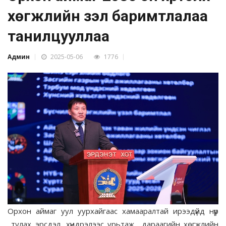
хөгжлийн үзэл баримтлалаа
танилцууллаа
Админ
2025-05-06
1776
Орхон аймаг уул уурхайгаас хамааралтай ирээдүйд нүүр
тулах эрсдэл, хүндрэлээс урьтаж дараагийн хөгжлийн