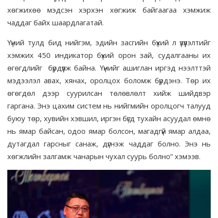
хөгжихөө мэдсэн хэрхэн хөгжиж байгаагаа хэмжиж
чаддаг байх шаардлагатай.
Үүний тулд бид нийгэм, эдийн засгийн бүхий л үзүүлэлтийг
хэмжих 450 индикатор бүхий орон зай, судалгааны их
өгөгдлийг бүрдүүлж байна. Үүнийг ашиглан иргэд нээлттэй
мэдээлэл авах, хянах, оролцох боломж бүрдэнэ. Төр их
өгөгдөл дээр суурилсан төлөвлөлт хийж шийдвэр
гаргана. Энэ цахим систем нь нийгмийн оролцогч талууд
буюу төр, хувийн хэвшил, иргэн бүгд тухайн асуудал өмнө
нь ямар байсан, одоо ямар болсон, магадгүй ямар алдаа,
дутагдал гарсныг санаж, дүгнэж чаддаг болно. Энэ нь
хөгжлийн залгамж чанарын чухал суурь болно” хэмээв.