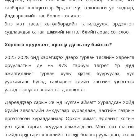
салбарыг хөгжүүлснээр Эрдэнэтчүүд технологи ур чадвар,
үйлдвэрлэлийн төв болно гэж үзжээ.
Энэ мэт төсөл хөтөлбөрүүдийн танилцуулж, эрдэмтэн
судлаачдыг санал, шүүмжийг илтгэл бүрийн араас сонслоо.
Хөрөнгө оруулалт, хүрэх үр дүн нь юу байх вэ?
2025-2028 онд хэрэгжүүлэх дээрх гурван төслийн хөрөнгө
оруулалтын дүн нь 978 тэрбум төгрөг. Үр дүнд
ажилгүйдлийг гурван хувь хүртэл бууруулах, уул
уурхайгаас бусад салбарын эдийн засгийн үзүүлэлтээр
улсад тэргүүлсэн зорилтыг дэвшүүлжээ.
Дөрөвдүгээр сарын 28-нд Булган аймагт хуралдсан Хойд
бүсийн зөвлөлийн анхдугаар хуралдаан, Засгийн газрын
өргөтгөсөн хуралдаанаар Орхон аймаг, Эрдэнэт хотын
үнэт цаас гаргах асуудал дэмжигдсэн. Мөн шат шатны
шийдвэрүүд гарч хөгжлийн төслүүд боловсруулагдан, эхлэх