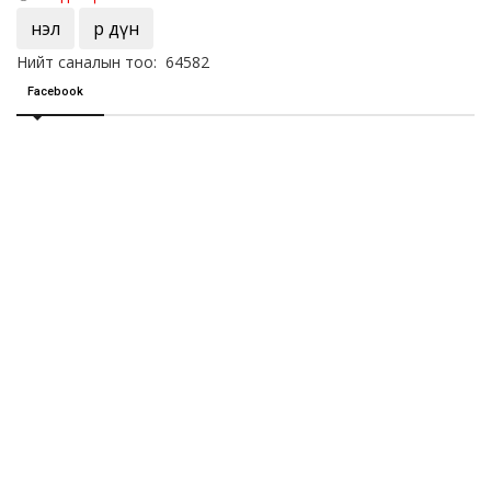
Үнэл
Үр дүн
Нийт саналын тоо: 64582
Facebook