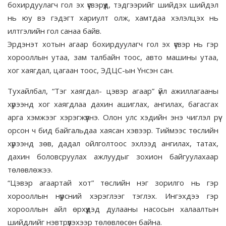
бохирдуулагч гол эх үүсвэрүүд, тэдгээрийг шийдэх шийдэл
нь юу вэ гэдэгт хариулт олж, хамтдаа хэлэлцэх нь
илтгэлийн гол санаа байв.
Эрдэнэт хотын агаар бохирдуулагч гол эх үүсвэр нь гэр
хорооллын утаа, зам талбайн тоос, авто машины утаа,
хог хаягдал, цагаан тоос, ЭДЦС-ын Үнсэн сан.
Тухайлбал, “Тэг хаягдал- цэвэр агаар” үйл ажиллагааны
хүрээнд хог хаягдлаа дахин ашиглах, ангилах, багасгах
арга хэмжээг хэрэгжүүлнэ. Олон улс хэдийн энэ чиглэл рүү
орсон ч бид байгальдаа хаясан хэвээр. Тиймээс төслийн
хүрээнд зөв, дадал ойлголтоос эхлээд ангилах, татах,
дахин боловсруулах ажлуудыг зохион байгуулахаар
төлөвлөжээ.
“Цэвэр агаартай хот” төслийн нэг зорилго нь гэр
хорооллын нүүрсний хэрэглээг тэглэх. Ингэхдээ гэр
хорооллын айл өрхүүдэд дулааны насосын халаалтын
шийдлийг нэвтрүүлэхээр төлөвлөсөн байна.