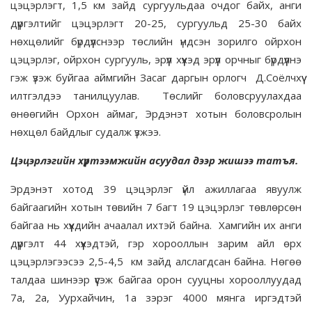
цэцэрлэгт, 1,5 км зайд сургуульдаа очдог байх, анги
дүүргэлтийг цэцэрлэгт 20-25, сургуульд 25-30 байх
нөхцөлийг бүрдүүлснээр төслийн үндсэн зорилго ойрхон
цэцэрлэг, ойрхон сургууль, эрүүл хүүхэд эрүүл орчныг бүрдүүлнэ
гэж үзэж буйгаа аймгийн Засаг даргын орлогч Д.Соёлчхүү
илтгэлдээ танилцуулав. Төслийг боловсруулахдаа
өнөөгийн Орхон аймаг, Эрдэнэт хотын боловсролын
нөхцөл байдлыг судалж үзжээ.
Цэцэрлэгийн хүртээмжийн асуудал дээр жишээ татъя.
Эрдэнэт хотод 39 цэцэрлэг үйл ажиллагаа явуулж
байгаагийн хотын төвийн 7 багт 19 цэцэрлэг төвлөрсөн
байгаа нь хүүхдийн ачаалал ихтэй байна. Хамгийн их анги
дүүргэлт 44 хүүхэдтэй, гэр хорооллын зарим айл өрх
цэцэрлэгээсээ 2,5-4,5 км зайд алслагдсан байна. Нөгөө
талдаа шинээр үүсэж байгаа орон сууцны хорооллуудад
7а, 2а, Уурхайчин, 1а зэрэг 4000 мянга иргэдтэй