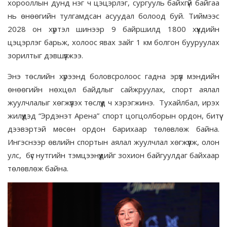
хорооллын дунд нэг ч цэцэрлэг, сургууль байхгүй байгаа
нь өнөөгийн тулгамдсан асуудал болоод буй. Тиймээс
2028 он хүртэл шинээр 9 байршилд 1800 хүүхдийн
цэцэрлэг барьж, холоос явах зайг 1 км болгон бууруулах
зорилтыг дэвшүүлжээ.
Энэ төслийн хүрээнд боловсролоос гадна эрүүл мэндийн
өнөөгийн нөхцөл байдлыг сайжруулах, спорт аялал
жуулчлалыг хөгжүүлэх төслүүд ч хэрэгжинэ. Тухайлбал, ирэх
жилүүдэд “Эрдэнэт Арена” спорт цогцолборын ордон, битүү
дээвэртэй мөсөн ордон барихаар төлөвлөж байна.
Ингэснээр өвлийн спортын аялал жуулчлал хөгжүүлж, олон
улс, бүс нутгийн тэмцээнүүдийг зохион байгуулдаг байхаар
төлөвлөж байна.