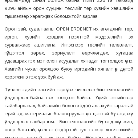
эрхлэгчдэд санал болгож байна. Нийт 226 га талбайд
9296 айлын орон сууцны төслийг төр хувийн хэвшлийн
түншлэлээр хэрэгжүүлэх боломжтойг зарлав.
Орон зай, судалгааны OPEN ERDENET их өгөгдлийг төр,
иргэн, хувийн хэвшил нээлттэй мэдээллийн эх
сурвалжаар ашиглана. Ингэснээр төслийн төлөвлөлт,
гүйцэтгэл зөрөх, зориулалт өөрчлөгдөх, хугацаа
удаашрах гэх мэт олон асуудлыг хянадаг тогтолцоо үүснэ.
Хамгийн чухал оролцоо буюу иргэдийн хяналт үр дүнтэй
хэрэгжинэ гэж үзэж буй аж.
Түүнчлэн эдийн засгийн тэргүүлэх чиглэлээ биотехнологийн
үйлдвэрлэл байна гэж тооцсон байна. Үүнийг энгийнээр
тайлбарлавал, байгалийн болон хөдөө аж ахуйн гаралтай
түүхий эд, материалыг боловсруулан үнэ цэнтэй бүтээгдэхүүн
үйлдвэрлэх салбар юм. Биотехнологийн бүтээгдэхүүн жин,
овор багатай, үнэлгээ өндөртэй тул тээвэр логистикийн
хүндрэлд орохгүй гэж үзэж байна. Өөрөөр хэлбэл, энэ