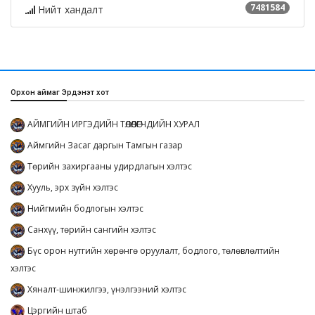
7481584
Нийт хандалт
Орхон аймаг Эрдэнэт хот
АЙМГИЙН ИРГЭДИЙН ТӨЛӨӨЛӨГЧДИЙН ХУРАЛ
Аймгийн Засаг даргын Тамгын газар
Төрийн захиргааны удирдлагын хэлтэс
Хууль, эрх зүйн хэлтэс
Нийгмийн бодлогын хэлтэс
Санхүү, төрийн сангийн хэлтэс
Бүс орон нутгийн хөрөнгө оруулалт, бодлого, төлөвлөлтийн
хэлтэс
Хяналт-шинжилгээ, үнэлгээний хэлтэс
Цэргийн штаб