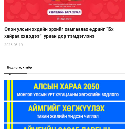
Олон улсын хүүхдийн эрхийг хамгаалах өдрийг “Бүх
хайраа хүүхдэдээ” уриан дор тэмдэглэнэ
2026-05-19
Бодлого, хөтөлбөр