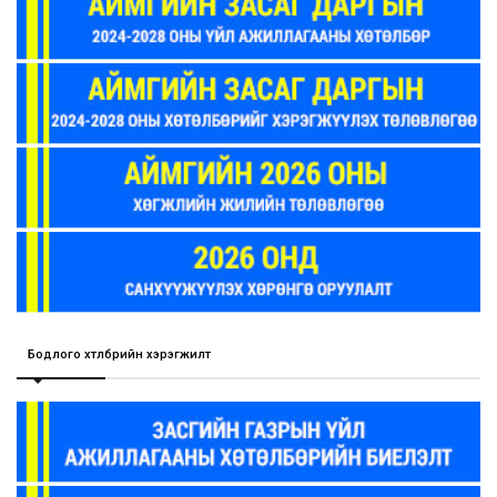
Бодлого хөтөлбөрийн хэрэгжилт