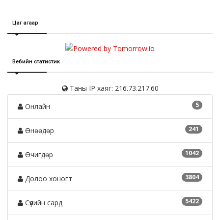
Цаг агаар
Вебийн статистик
Таны IP хаяг: 216.73.217.60
5
Онлайн
241
Өнөөдөр
1042
Өчигдөр
3804
Долоо хоногт
5422
Сүүлийн сард