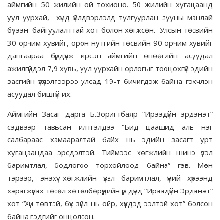
аймгийн 50 жилийн ой тохионо. 50 жилийн хугацаанд
уул уурхай, хүнд үйлдвэрлэлд тулгуурлан зууны манлай
бүтээн байгуулалттай хот болон хөгжсөн. Улсын төсвийн
30 орчим хувийг, орон нутгийн төсвийн 90 орчим хувийг
дангаараа бүрдүүлж ирсэн аймгийн өнөөгийн асуудал
ажилгүйдэл 7,9 хувь, уул уурхайн орлогыг тооцохгүй эдийн
засгийн үзүүлэлтээрээ улсад 19-т бичигдэж байна гэхчлэн
асуудал бишгүй их.
Аймгийн Засаг дарга Б.Зоригтбаяр “Ирээдүйн эрдэнэт”
сэдвээр тавьсан илтгэлдээ “Бид цаашид аль нэг
салбараас хамааралтай байх нь эдийн засагт урт
хугацаандаа эрсдэлтэй. Тиймээс хөгжлийн шинэ үзэл
баримтлал, бодлогоо торхойлоод байна” гэв. Мөн
тэрээр, энэхүү хөгжлийн үзэл баримтлал, үүний хүрээнд
хэрэгжүүлэх төсөл хөтөлбөрүүдийн үр дүнд “Ирээдүйн Эрдэнэт”
хот “Хүн төвтэй, бүх зүйл нь ойр, хүүхдэд ээлтэй хот” болсон
байна гэдгийг онцолсон.