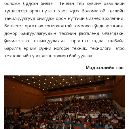
боломж бүрдсэн билээ. Түүнчлэн төр хувийн хэвшлийн
түншлэлээр орон нутагт хэрэгжүүлэх боломжтой төслийн
танилцуулгууд хийгдэж орон нутгийн бизнес эрхлэгчид,
бизнесээ өргөтгөх сонирхолтой томоохон үйлдвэрлэгчид,
донор байгууллагуудын төслийн үзэсгэлэнд бүтээгдэхүүн,
үйлчилгээгээ танилцуулахын зэрэгцээ гадаа талбайд
барилга эрчим хүчний ногоон техник, технологи, агро
технологийн үзэсгэлэнг зохион байгууллаа.
Мэдээллийн төв