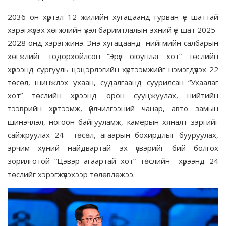
2036 он хүртэл 12 жилийн хугацаанд гурван үе шаттай
хэрэгжүүлэх хөгжлийн үзэл баримтлалын эхний үе шат 2025-
2028 онд хэрэгжинэ. Энэ хугацаанд нийгмийн салбарын
хөгжлийг тодорхойлсон “Эрүүл оюунлаг хот” төслийн
хүрээнд сургууль цэцэрлэгийн хүртээмжийг нэмэгдүүлэх 22
төсөл, шинжлэх ухаан, судалгаанд суурилсан “Ухаалаг
хот” төслийн хүрээнд орон сууцжуулах, нийтийн
тээврийн хүртээмж, үйлчилгээний чанар, авто замын
шинэчлэл, ногоон байгууламж, камерын хяналт зэргийг
сайжруулах 24 төсөл, агаарын бохирдлыг бууруулах,
эрчим хүчний найдвартай эх үүсвэрийг бий болгох
зорилготой “Цэвэр агаартай хот” төслийн хүрээнд 24
төслийг хэрэгжүүлэхээр төлөвлөжээ.