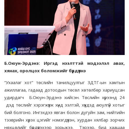
Б.Оюун-Эрдэнэ: Иргэд нээлттэй мэдээлэл авах,
хянах, оролцох боломжийг бүрдүүлнэ
“Ухаалаг хот” төслийн танилцуулгыг ЗДТГ-ын хамтын
ажиллагаа, гадаад дотоодын төсөл хөтөлбөр хариуцсан
удирдагч Б.Оюун-Эрдэнэ хийсэн. Төслийн хүрээнд 24
дэд төслийг хэрэгжүүлж хүнд ээлтэй, хүүхдэд аюулгүй хотыг
бий болгоно. Ингэхдээ явган болон дугуйн зам, нийтийн
тээврийн хүрэх цэгийг нэмэгдүүлэн, хурдан хялбар зорчих
нөхцөлийг бүрдүүлэхээр зорьжээ. Тэрээр, бид хаашаа