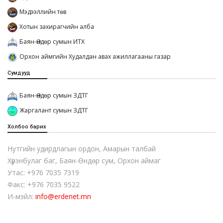
Мэдээллийн төв
Хотын захирагчийн алба
Баян-Өндөр сумын ИТХ
Орхон аймгийн Худалдан авах ажиллагааны газар
Сумдууд
Баян-Өндөр сумын ЗДТГ
Жаргалант сумын ЗДТГ
Холбоо барих
Нутгийн удирдлагын ордон, Амарын талбай
Хүрэнбулаг баг, Баян-Өндөр сум, Орхон аймаг
Утас: +976 7035 7319
Факс: +976 7035 9522
И-мэйл:
info@erdenet.mn