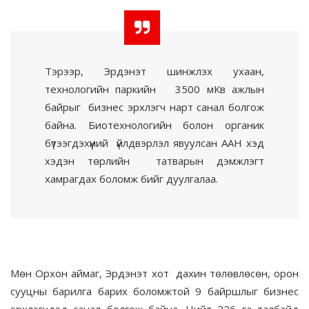
Тэрээр, Эрдэнэт шинжлэх ухаан,
технологийн паркийн 3500 мКв ажлын
байрыг бизнес эрхлэгч нарт санал болгож
байна. Биотехнологийн болон органик
бүтээгдэхүүний үйлдвэрлэл явуулсан ААН хэд
хэдэн төрлийн татварын дэмжлэгт
хамрагдах боломж бийг дуулгалаа.
Мөн Орхон аймаг, Эрдэнэт хот дахин төлөвлөсөн, орон
сууцны барилга барих боломжтой 9 байршлыг бизнес