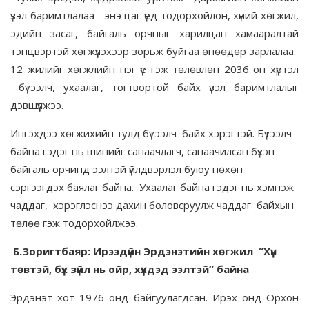
үзэл баримтлалаа энэ цаг үед тодорхойлон, хүний хөгжил,
эдийн засаг, байгаль орчныг харилцан хамааралтай
тэнцвэртэй хөгжүүлэхээр зорьж буйгаа өнөөдөр зарлалаа.
12 жилийг хөгжлийн нэг үе гэж төлөвлөн 2036 он хүртэл
бүтээлч, ухаалаг, тогтвортой байх үзэл баримтлалыг
дэвшүүлжээ.
Ингэхдээ хөгжихийн тулд бүтээлч байх хэрэгтэй. Бүтээлч
байна гэдэг нь шинийг санаачлагч, санаачилсан бүхэн
байгаль орчинд ээлтэй үйлдвэрлэл буюу нөхөн
сэргээгдэх баялаг байна. Ухаалаг байна гэдэг нь хэмнэж
чаддаг, хэрэглэснээ дахин боловсруулж чаддаг байхын
төлөө гэж тодорхойлжээ.
Б.Зоригтбаяр: Ирээдүйн Эрдэнэтийн хөгжил “Хүн
төвтэй, бүх зүйл нь ойр, хүүхдэд ээлтэй” байна
Эрдэнэт хот 1976 онд байгуулагдсан. Ирэх онд Орхон