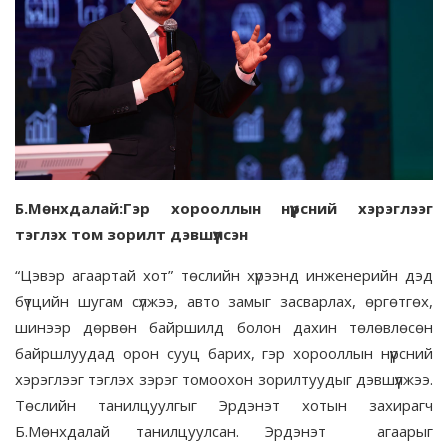
Б.Мөнхдалай:Гэр хорооллын нүүрсний хэрэглээг
тэглэх том зорилт дэвшүүлсэн
“Цэвэр агаартай хот” төслийн хүрээнд инженерийн дэд
бүтцийн шугам сүлжээ, авто замыг засварлах, өргөтгөх,
шинээр дөрвөн байршилд болон дахин төлөвлөсөн
байршлуудад орон сууц барих, гэр хорооллын нүүрсний
хэрэглээг тэглэх зэрэг томоохон зорилтуудыг дэвшүүлжээ.
Төслийн танилцуулгыг Эрдэнэт хотын захирагч
Б.Мөнхдалай танилцуулсан. Эрдэнэт агаарыг