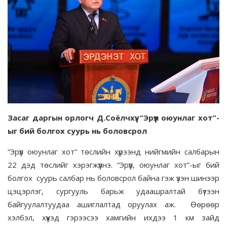
Засаг даргын орлогч Д.Соёлчхүү: “Эрүүл оюунлаг хот”-
ыг бий болгох суурь нь боловсрол
“Эрүүл оюунлаг хот” төслийн хүрээнд нийгмийн салбарын
22 дэд төслийг хэрэгжүүлнэ. “Эрүүл, оюунлаг хот”-ыг бий
болгох суурь салбар нь боловсрол байна гэж үзэн шинээр
цэцэрлэг, сургууль барьж удаашралтай бүтээн
байгуулалтуудаа ашиглалтад оруулах аж. Өөрөөр
хэлбэл, хүүхэд гэрээсээ хамгийн ихдээ 1 км зайд