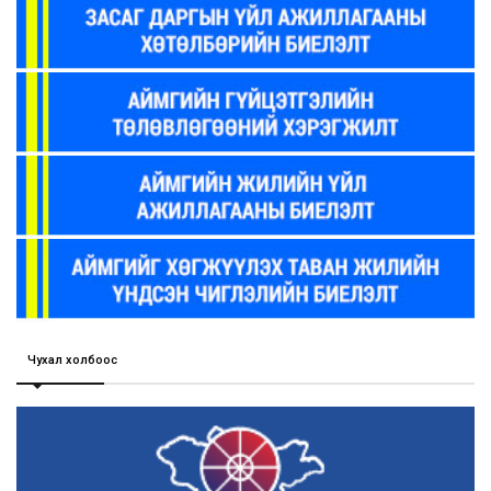
Чухал холбоос