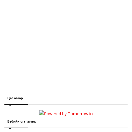
Цаг агаар
Вебийн статистик