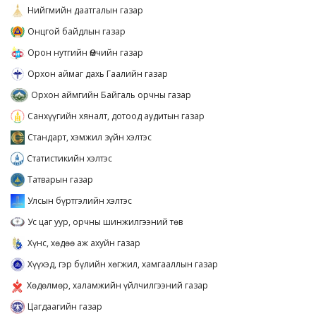
Нийгмийн даатгалын газар
Онцгой байдлын газар
Орон нутгийн Өмчийн газар
Орхон аймаг дахь Гаалийн газар
Орхон аймгийн Байгаль орчны газар
Санхүүгийн хяналт, дотоод аудитын газар
Стандарт, хэмжил зүйн хэлтэс
Статистикийн хэлтэс
Татварын газар
Улсын бүртгэлийн хэлтэс
Ус цаг уур, орчны шинжилгээний төв
Хүнс, хөдөө аж ахуйн газар
Хүүхэд, гэр бүлийн хөгжил, хамгааллын газар
Хөдөлмөр, халамжийн үйлчилгээний газар
Цагдаагийн газар