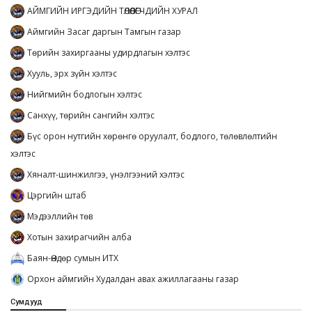
АЙМГИЙН ИРГЭДИЙН ТӨЛӨӨЛӨГЧДИЙН ХУРАЛ
Аймгийн Засаг даргын Тамгын газар
Төрийн захиргааны удирдлагын хэлтэс
Хууль, эрх зүйн хэлтэс
Нийгмийн бодлогын хэлтэс
Санхүү, төрийн сангийн хэлтэс
Бүс орон нутгийн хөрөнгө оруулалт, бодлого, төлөвлөлтийн
хэлтэс
Хяналт-шинжилгээ, үнэлгээний хэлтэс
Цэргийн штаб
Мэдээллийн төв
Хотын захирагчийн алба
Баян-Өндөр сумын ИТХ
Орхон аймгийн Худалдан авах ажиллагааны газар
Сумдууд