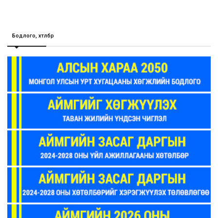
Бодлого, хөтөлбөр