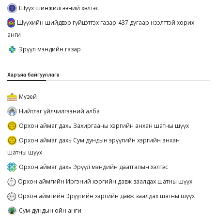
Шүүх шинжилгээний хэлтэс
Шүүхийн шийдвэр гүйцэтгэх газар-437 дугаар нээлттэй хорих
анги
Эрүүл мэндийн газар
Харъяа байгууллага
Музей
Нийтлэг үйлчилгээний алба
Орхон аймаг дахь Захиргааны хэргийн анхан шатны шүүх
Орхон аймаг дахь Сум дундын эрүүгийн хэргийн анхан
шатны шүүх
Орхон аймаг дахь Эрүүл мэндийн даатгалын хэлтэс
Орхон аймгийн Иргэний хэргийн давж заалдах шатны шүүх
Орхон аймгийн Эрүүгийн хэргийн давж заалдах шатны шүүх
Сум дундын ойн анги