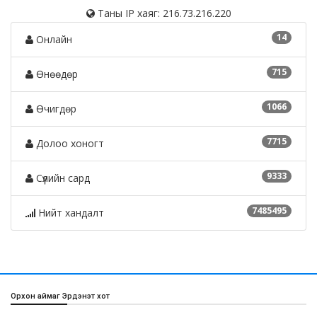
Таны IP хаяг: 216.73.216.220
14
Онлайн
715
Өнөөдөр
1066
Өчигдөр
7715
Долоо хоногт
9333
Сүүлийн сард
7485495
Нийт хандалт
Орхон аймаг Эрдэнэт хот