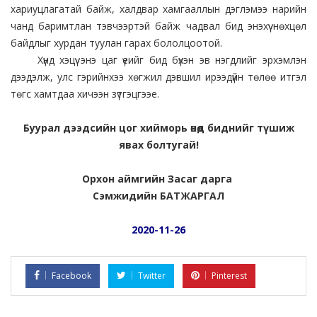
хариуцлагатай байж, халдвар хамгааллын дэглэмээ нарийн
чанд баримтлан тэвчээртэй байж чадвал бид энэхүү нөхцөл
байдлыг хурдан туулан гарах бололцоотой.
Хүнд хэцүү энэ цаг үеийг бид бүхэн эв нэгдлийг эрхэмлэн
дээдэлж, улс гэрийнхээ хөгжил дэвшил ирээдүйн төлөө итгэл
төгс хамтдаа хичээн зүтгэцгээе.
Буурал дээдсийн цог хийморь өнөд биднийг түшиж
явах болтугай!
Орхон аймгийн Засаг дарга
Сэмжидийн БАТЖАРГАЛ
2020-11-26
Facebook
Twitter
Pinterest