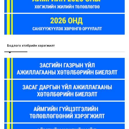
Бодлого хөтөлбөрийн хэрэгжилт