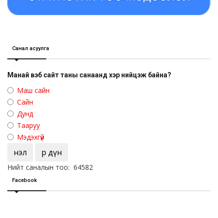
Санал асуулга
Манай вэб сайт таны санаанд хэр нийцэж байна?
Маш сайн
Сайн
Дунд
Тааруу
Мэдэхгүй
Үнэл
Үр дүн
Нийт саналын тоо: 64582
Facebook