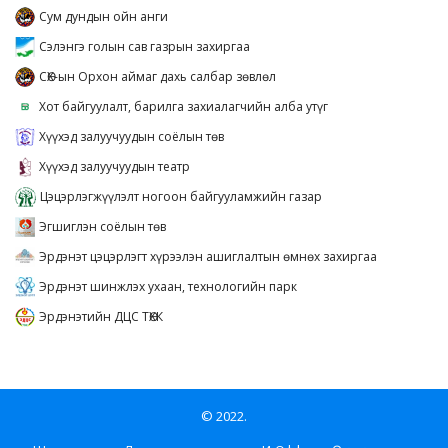
Сум дундын ойн анги
Сэлэнгэ голын сав газрын захиргаа
СӨХ-ын Орхон аймаг дахь салбар зөвлөл
Хот байгуулалт, барилга захиалагчийн алба утүг
Хүүхэд залуучуудын соёлын төв
Хүүхэд залуучуудын театр
Цэцэрлэгжүүлэлт ногоон байгууламжийн газар
Эгшиглэн соёлын төв
Эрдэнэт цэцэрлэгт хүрээлэн ашиглалтын өмнөх захиргаа
Эрдэнэт шинжлэх ухаан, технологийн парк
Эрдэнэтийн ДЦС ТӨХК
© 2022.