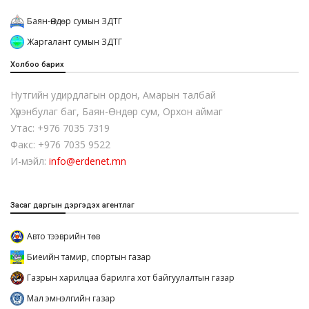
Баян-Өндөр сумын ЗДТГ
Жаргалант сумын ЗДТГ
Холбоо барих
Нутгийн удирдлагын ордон, Амарын талбай
Хүрэнбулаг баг, Баян-Өндөр сум, Орхон аймаг
Утас: +976 7035 7319
Факс: +976 7035 9522
И-мэйл:
info@erdenet.mn
Засаг даргын дэргэдэх агентлаг
Авто тээврийн төв
Биеийн тамир, спортын газар
Газрын харилцаа барилга хот байгуулалтын газар
Мал эмнэлгийн газар