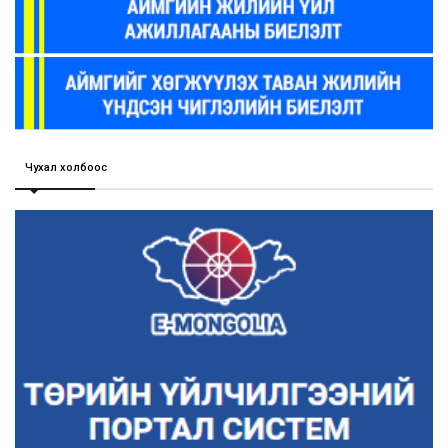
Чухал холбоос