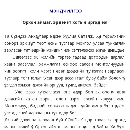
МЭНДЧИЛГЭЭ
Орхон аймаг, Эрдэнэт хотын иргэд ээ!
Та бүхэндээ Анхдугаар үндсэн хуулиа баталж, Хүн төрөлхтний
сонорт эрх зүйт төрт ёсны тусгаар Монгол улсаа тунхаглан
зарласан түүхт өдрийн мэндийг чин сэтгэлээсээ өргөн дэвшүүлье.
Эдүгээгээс 96 жилийн тэртээ гадаад дотоодын дарлал,
хаант засаглал, хамжлагат ёсноос салсан Монголчуудын,
чин зоригт, холч мэргэн өвөг дээдсийн тунхаглан зарласан
тусгаар тогтнолыг “Усан дээр ассан гал” буюу байж боломгүй
үзэгдэл хэмээн дэлхийн орнууд, түүхчид дүгнэсэн байдаг.
Улс гэрээ тунхагласан энэ өдөр бол эх оронч өвөг
дээдсийн хатан зориг, олон цэрэг эрсийн халуун амь,
Монголчууд биднийг сорьсон цадиг түүхийн өмнө бүтэн үлдсэн
улс үндэсний дархлааны түүхт өдөр билээ.
Дэлхий дахинаа тархаад буй COVID-19 цар тахал эх оронд
маань төдийгүй Орхон аймагт маань ч нүүрлээд байна. Хүн бүхэн