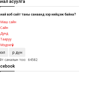
анал асуулга
най вэб сайт таны санаанд хэр нийцэж байна?
Маш сайн
Сайн
Дунд
Тааруу
Мэдэхгүй
Үнэл
Үр дүн
йт саналын тоо: 64582
acebook