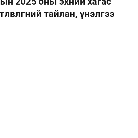
ын 2025 оны эхний хагас
өвлөгөөний тайлан, үнэлгээ