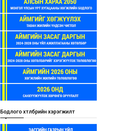
Бодлого хөтөлбөрийн хэрэгжилт