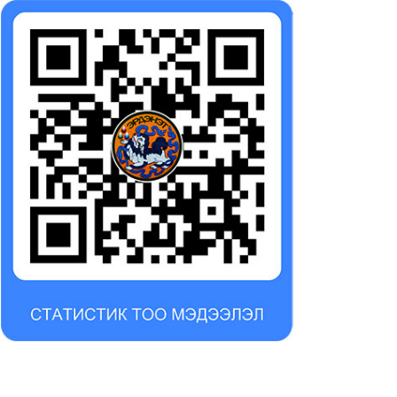
йлан, үнэлгээ
эхний хагас жилийн
гүйцэтгэлийн төлөвлөгөөний
25-08-18
тайлан, үнэлгээ
2025-08-18