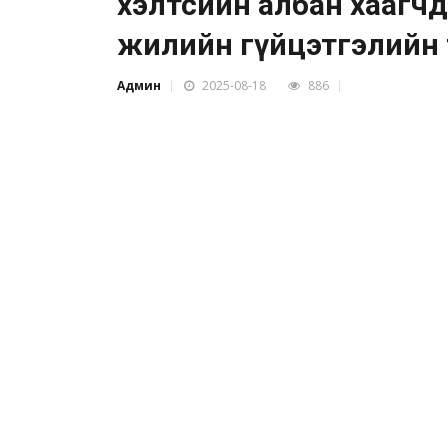
хэлтсийн албан хаагчд
жилийн гүйцэтгэлийн төл
Админ
2025-08-18
886