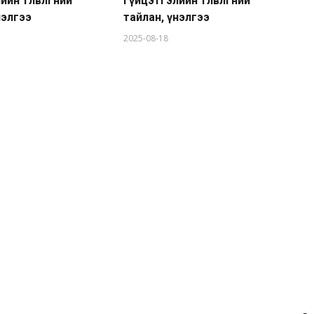
н төлөвлөгөөний
гүйцэтгэлийн төлөвлөгөөний
та
нэлгээ
тайлан, үнэлгээ
20
2025-08-18