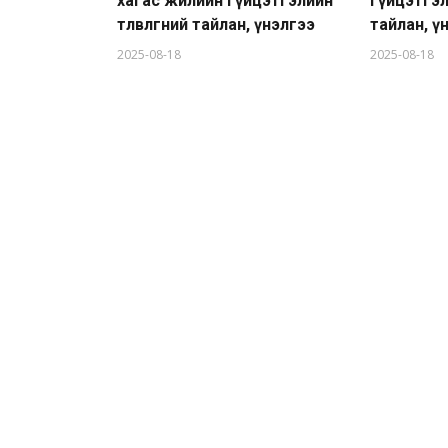
хагас жилийн гүйцэтгэлийн
гүйцэтгэлий
төлөвлөгөөний тайлан, үнэлгээ
тайлан, ү
2025-08-18
2025-08-18