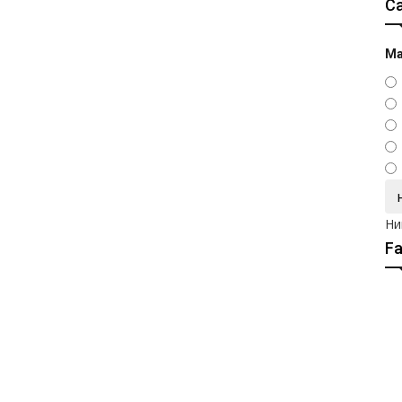
С
Ма
Ни
F