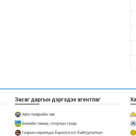
Засаг даргын дэргэдэх агентлаг
Х
Авто тээврийн төв
Биеийн тамир, спортын газар
Газрын харилцаа барилга хот байгуулалтын