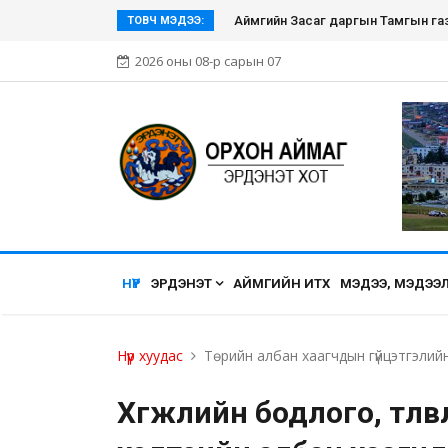
Аймгийн Засаг даргын Тамгын газ
ТОВЧ МЭДЭЭ:
2026 оны 08-р сарын 07
НҮҮР
ЭРДЭНЭТ
АЙМГИЙН ИТХ
МЭДЭЭ, МЭДЭЭ
Нүүр хуудас
Төрийн албан хаагчдын гүйцэтгэлийн
Хөгжлийн бодлого, төлөвл