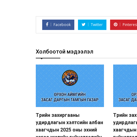
Facebook
Twitter
Pinteres
Холбоотой мэдээлэл
Төрийн захиргааны
Төрийн за
удирдлагын хэлтсийн албан
удирдлаг
хаагчдын 2025 оны эхний
хаагчдын