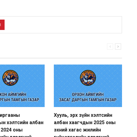
t
хиргааны
Хууль, эрх зүйн хэлтсийн
Ху
ын хэлтсийн албан
албан хаагчдын 2025 оны
ал
 2024 оны
эхний хагас жилийн
гү