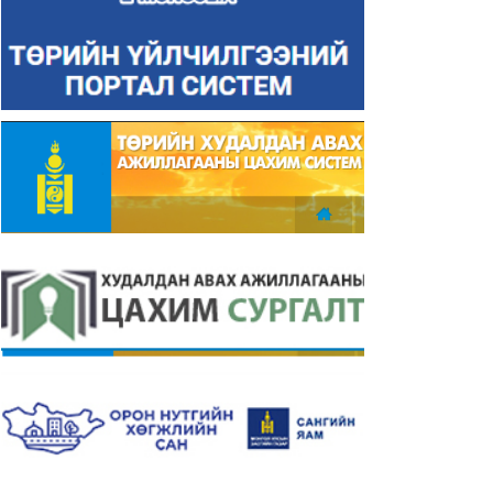
уль, эрх зүйн хэлтсийн
Хөгжлийн бодлого, төлөвлөлт,
бан хаагчдын 2024 оны
хөрөнгө оруулалтын хэлтсийн
йцэтгэлийн төлөвлөгөөний
албан хаагчдын 2025 оны