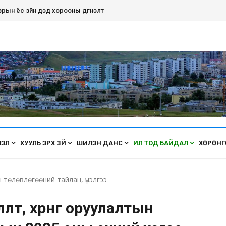
рын ёс зүйн дэд хорооны дүгнэлт
ЛЭЛ
ХУУЛЬ ЭРХ ЗҮЙ
ШИЛЭН ДАНС
ИЛ ТОД БАЙДАЛ
ХӨРӨНГ
 төлөвлөгөөний тайлан, үнэлгээ
өлт, хөрөнгө оруулалтын