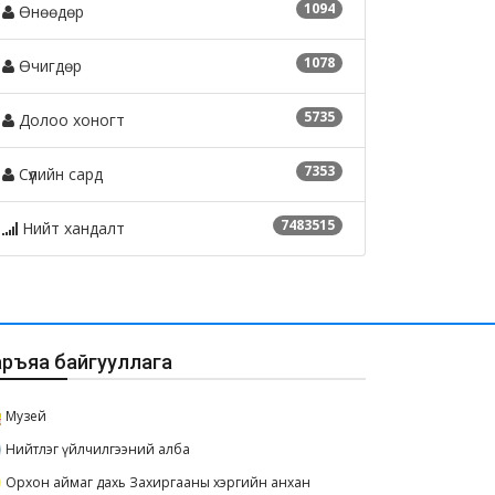
1094
Өнөөдөр
1078
Өчигдөр
5735
Долоо хоногт
7353
Сүүлийн сард
7483515
Нийт хандалт
аръяа байгууллага
Музей
Нийтлэг үйлчилгээний алба
Орхон аймаг дахь Захиргааны хэргийн анхан