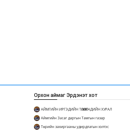
Орхон аймаг Эрдэнэт хот
АЙМГИЙН ИРГЭДИЙН ТӨЛӨӨЛӨГЧДИЙН ХУРАЛ
Аймгийн Засаг даргын Тамгын газар
Төрийн захиргааны удирдлагын хэлтэс