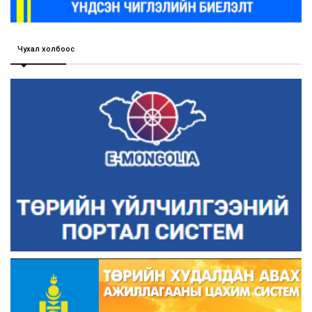
Чухал холбоос