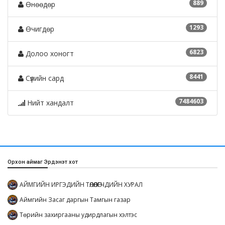
889
Өнөөдөр
1293
Өчигдөр
6823
Долоо хоногт
8441
Сүүлийн сард
7484603
Нийт хандалт
Орхон аймаг Эрдэнэт хот
АЙМГИЙН ИРГЭДИЙН ТӨЛӨӨЛӨГЧДИЙН ХУРАЛ
Аймгийн Засаг даргын Тамгын газар
Төрийн захиргааны удирдлагын хэлтэс