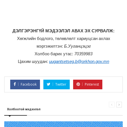
ДЭЛГЭРЭНГҮЙ МЭДЭЭЛЭЛ АВАХ ЭХ СУРВАЛЖ:
Хөгжлийн бодлого, төлөвлөлт хариуцсан ахлах
мэргэжилтэн:
Б.Ууганцэцэг
Холбоо барих утас:
70359983
Цахим шуудан:
uugantsetseg.b@orkhon.gov.mn
Facebook
Twitter
Pinterest
Холбоотой мэдээлэл