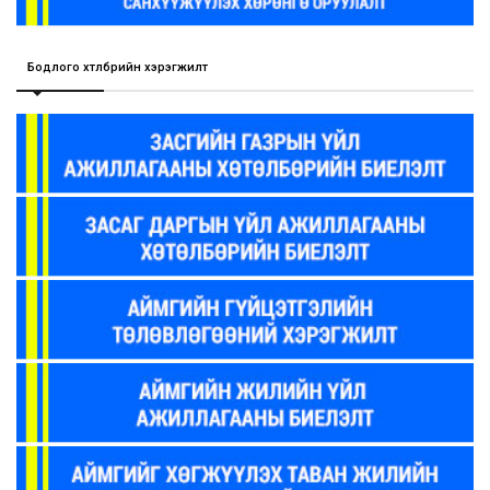
Бодлого хөтөлбөрийн хэрэгжилт