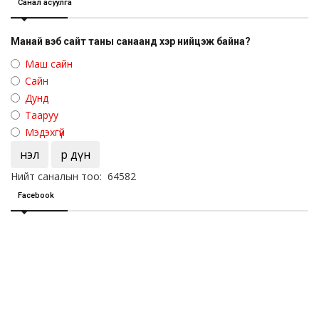
Санал асуулга
Манай вэб сайт таны санаанд хэр нийцэж байна?
Маш сайн
Сайн
Дунд
Тааруу
Мэдэхгүй
Үнэл
Үр дүн
Нийт саналын тоо: 64582
Facebook