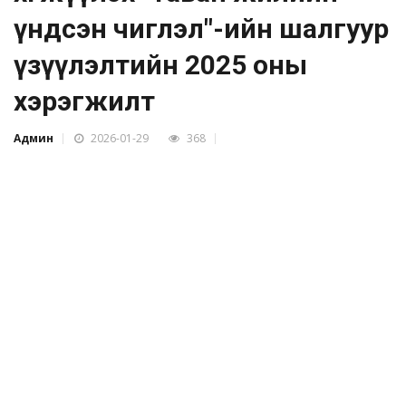
үндсэн чиглэл"-ийн шалгуур
үзүүлэлтийн 2025 оны
хэрэгжилт
Админ
2026-01-29
368