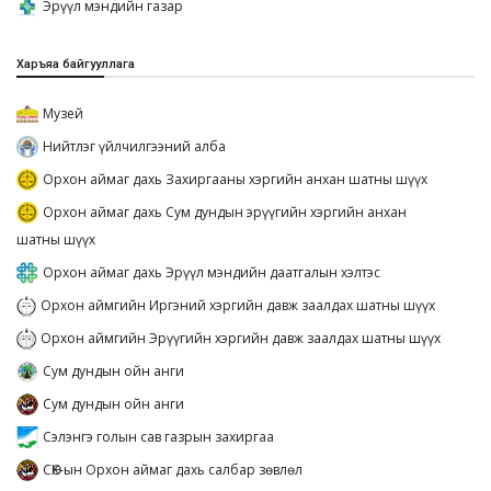
Эрүүл мэндийн газар
Харъяа байгууллага
Музей
Нийтлэг үйлчилгээний алба
Орхон аймаг дахь Захиргааны хэргийн анхан шатны шүүх
Орхон аймаг дахь Сум дундын эрүүгийн хэргийн анхан
шатны шүүх
Орхон аймаг дахь Эрүүл мэндийн даатгалын хэлтэс
Орхон аймгийн Иргэний хэргийн давж заалдах шатны шүүх
Орхон аймгийн Эрүүгийн хэргийн давж заалдах шатны шүүх
Сум дундын ойн анги
Сум дундын ойн анги
Сэлэнгэ голын сав газрын захиргаа
СӨХ-ын Орхон аймаг дахь салбар зөвлөл