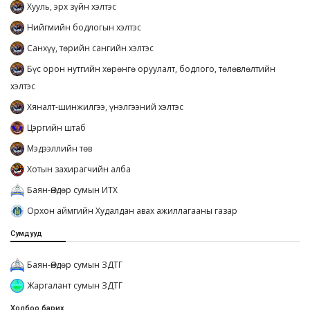
Хууль, эрх зүйн хэлтэс
Нийгмийн бодлогын хэлтэс
Санхүү, төрийн сангийн хэлтэс
Бүс орон нутгийн хөрөнгө оруулалт, бодлого, төлөвлөлтийн
хэлтэс
Хяналт-шинжилгээ, үнэлгээний хэлтэс
Цэргийн штаб
Мэдээллийн төв
Хотын захирагчийн алба
Баян-Өндөр сумын ИТХ
Орхон аймгийн Худалдан авах ажиллагааны газар
Сумдууд
Баян-Өндөр сумын ЗДТГ
Жаргалант сумын ЗДТГ
Холбоо барих