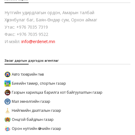
Нутгийн удирдлагын ордон, Амарын талбай
Хүрэнбулаг баг, Баян-Өндөр сум, Орхон аймаг
Утас: +976 7035 7319
Факс: +976 7035 9522
И-мэйл:
info@erdenet.mn
Засаг даргын дэргэдэх агентлаг
Авто тээврийн төв
Биеийн тамир, спортын газар
Газрын харилцаа барилга хот байгуулалтын газар
Мал эмнэлгийн газар
Нийгмийн даатгалын газар
Онцгой байдлын газар
Орон нутгийн Өмчийн газар