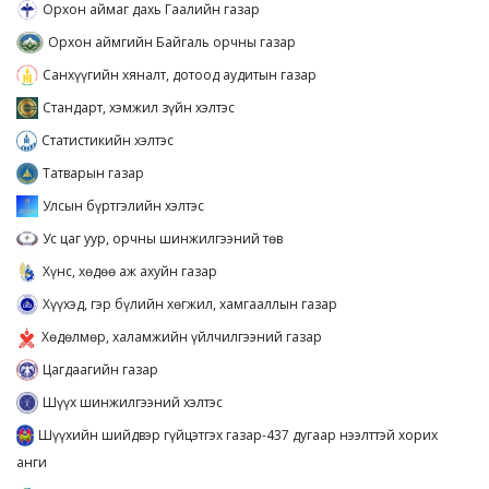
Орхон аймаг дахь Гаалийн газар
Орхон аймгийн Байгаль орчны газар
Санхүүгийн хяналт, дотоод аудитын газар
Стандарт, хэмжил зүйн хэлтэс
Статистикийн хэлтэс
Татварын газар
Улсын бүртгэлийн хэлтэс
Ус цаг уур, орчны шинжилгээний төв
Хүнс, хөдөө аж ахуйн газар
Хүүхэд, гэр бүлийн хөгжил, хамгааллын газар
Хөдөлмөр, халамжийн үйлчилгээний газар
Цагдаагийн газар
Шүүх шинжилгээний хэлтэс
Шүүхийн шийдвэр гүйцэтгэх газар-437 дугаар нээлттэй хорих
анги