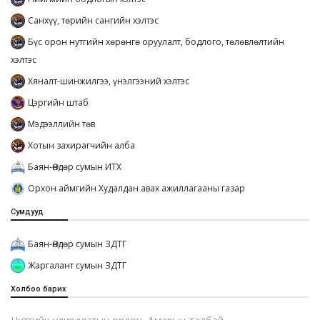
Санхүү, төрийн сангийн хэлтэс
Бүс орон нутгийн хөрөнгө оруулалт, бодлого, төлөвлөлтийн
хэлтэс
Хяналт-шинжилгээ, үнэлгээний хэлтэс
Цэргийн штаб
Мэдээллийн төв
Хотын захирагчийн алба
Баян-Өндөр сумын ИТХ
Орхон аймгийн Худалдан авах ажиллагааны газар
Сумдууд
Баян-Өндөр сумын ЗДТГ
Жаргалант сумын ЗДТГ
Холбоо барих