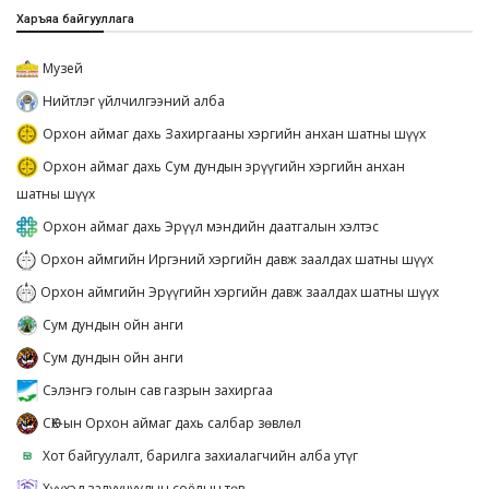
Харъяа байгууллага
Музей
Нийтлэг үйлчилгээний алба
Орхон аймаг дахь Захиргааны хэргийн анхан шатны шүүх
Орхон аймаг дахь Сум дундын эрүүгийн хэргийн анхан
шатны шүүх
Орхон аймаг дахь Эрүүл мэндийн даатгалын хэлтэс
Орхон аймгийн Иргэний хэргийн давж заалдах шатны шүүх
Орхон аймгийн Эрүүгийн хэргийн давж заалдах шатны шүүх
Сум дундын ойн анги
Сум дундын ойн анги
Сэлэнгэ голын сав газрын захиргаа
СӨХ-ын Орхон аймаг дахь салбар зөвлөл
Хот байгуулалт, барилга захиалагчийн алба утүг
Хүүхэд залуучуудын соёлын төв