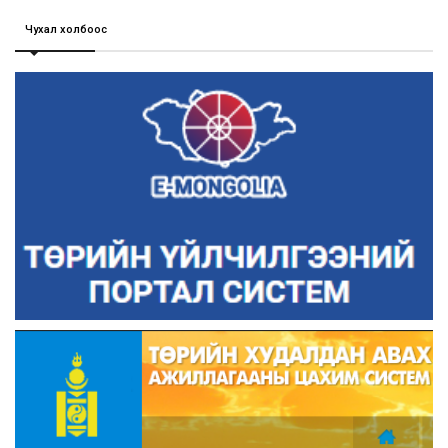
Чухал холбоос