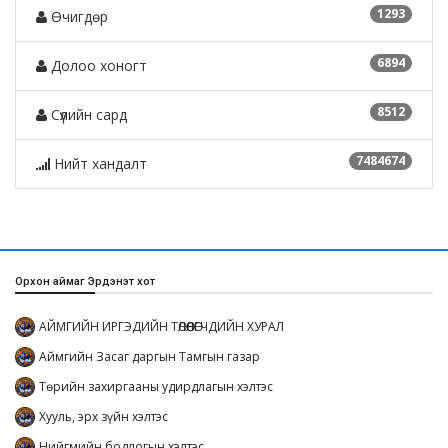
1293
Өчигдөр
6894
Долоо хоногт
8512
Сүүлийн сард
7484674
Нийт хандалт
Орхон аймаг Эрдэнэт хот
АЙМГИЙН ИРГЭДИЙН ТӨЛӨӨЛӨГЧДИЙН ХУРАЛ
Аймгийн Засаг даргын Тамгын газар
Төрийн захиргааны удирдлагын хэлтэс
Хууль, эрх зүйн хэлтэс
Нийгмийн бодлогын хэлтэс