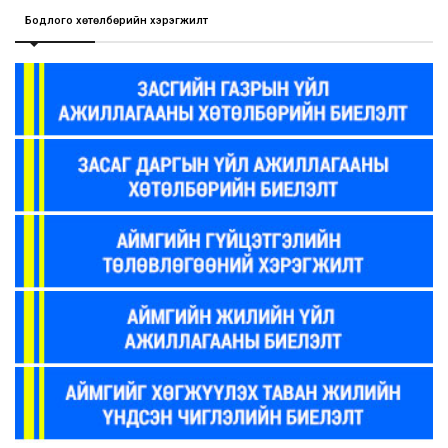
Бодлого хөтөлбөрийн хэрэгжилт