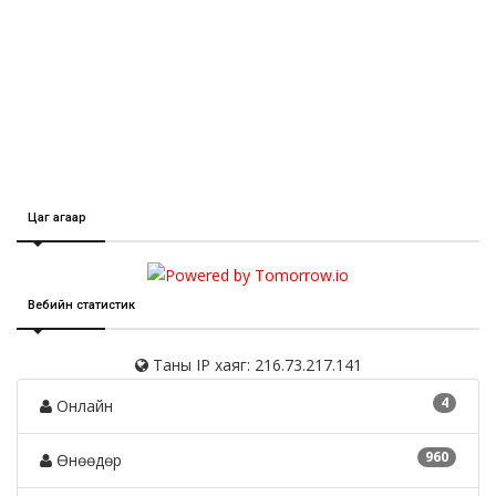
Цаг агаар
Вебийн статистик
Таны IP хаяг: 216.73.217.141
4
Онлайн
960
Өнөөдөр