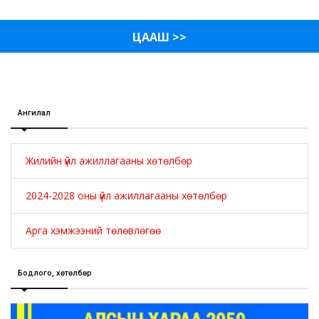
ЦААШ >>
Ангилал
Жилийн үйл ажиллагааны хөтөлбөр
2024-2028 оны үйл ажиллагааны хөтөлбөр
Арга хэмжээний төлөвлөгөө
Бодлого, хөтөлбөр