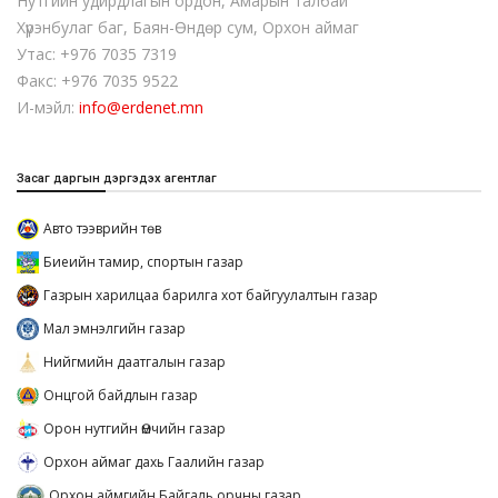
Нутгийн удирдлагын ордон, Амарын талбай
Хүрэнбулаг баг, Баян-Өндөр сум, Орхон аймаг
Утас: +976 7035 7319
Факс: +976 7035 9522
И-мэйл:
info@erdenet.mn
Засаг даргын дэргэдэх агентлаг
Авто тээврийн төв
Биеийн тамир, спортын газар
Газрын харилцаа барилга хот байгуулалтын газар
Мал эмнэлгийн газар
Нийгмийн даатгалын газар
Онцгой байдлын газар
Орон нутгийн Өмчийн газар
Орхон аймаг дахь Гаалийн газар
Орхон аймгийн Байгаль орчны газар