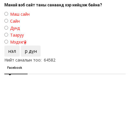
Манай вэб сайт таны санаанд хэр нийцэж байна?
Маш сайн
Сайн
Дунд
Тааруу
Мэдэхгүй
Үнэл
Үр дүн
Нийт саналын тоо: 64582
Facebook