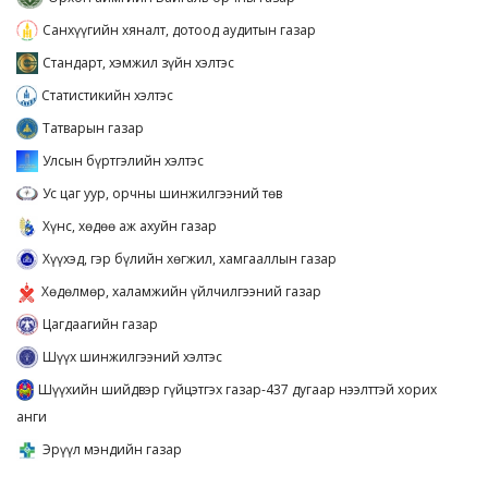
Санхүүгийн хяналт, дотоод аудитын газар
Стандарт, хэмжил зүйн хэлтэс
Статистикийн хэлтэс
Татварын газар
Улсын бүртгэлийн хэлтэс
Ус цаг уур, орчны шинжилгээний төв
Хүнс, хөдөө аж ахуйн газар
Хүүхэд, гэр бүлийн хөгжил, хамгааллын газар
Хөдөлмөр, халамжийн үйлчилгээний газар
Цагдаагийн газар
Шүүх шинжилгээний хэлтэс
Шүүхийн шийдвэр гүйцэтгэх газар-437 дугаар нээлттэй хорих
анги
Эрүүл мэндийн газар