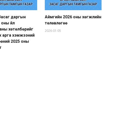
Засаг даргын
Аймгийн 2026 оны хөгжлийн
Ай
 оны үйл
төлөвлөгөө
20
аны хөтөлбөрийг
аж
2026-01-05
эх арга хэмжээний
хэ
өөний 2025 оны
тө
т
20