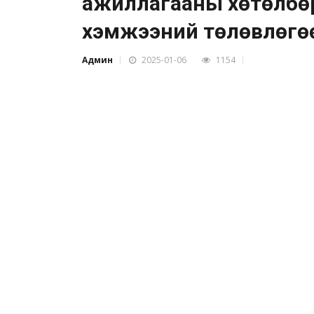
ажиллагааны хөтөлбөри
хэмжээний төлөвлөгө
Админ
2025-01-06
1154