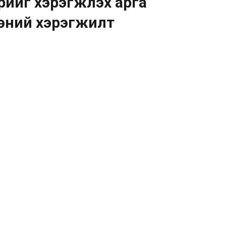
йг хэрэгжүүлэх арга
өний хэрэгжилт