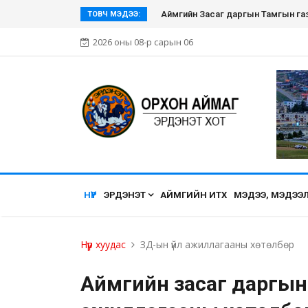
Эрдэнэт хүмүүсийн нэгдэл болсон Э
ТОВЧ МЭДЭЭ:
2026 оны 08-р сарын 06
НҮҮР
ЭРДЭНЭТ
АЙМГИЙН ИТХ
МЭДЭЭ, МЭДЭЭ
Нүүр хуудас
ЗД-ын үйл ажиллагааны хөтөлбөр
Аймгийн засаг даргын 