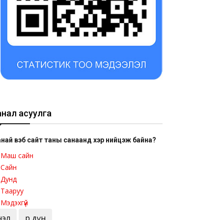
анал асуулга
най вэб сайт таны санаанд хэр нийцэж байна?
Маш сайн
Сайн
Дунд
Тааруу
Мэдэхгүй
Үнэл
Үр дүн