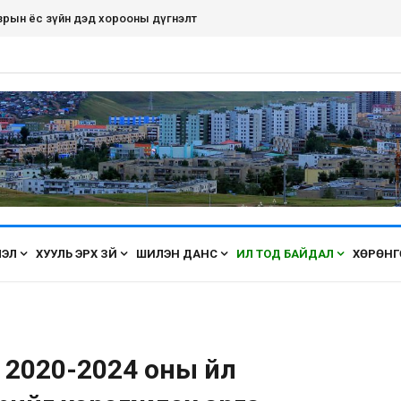
рдэнэт хот ирэх бүрт өнгөө засаж, үүдээ нээн угтана аа
ЛЭЛ
ХУУЛЬ ЭРХ ЗҮЙ
ШИЛЭН ДАНС
ИЛ ТОД БАЙДАЛ
ХӨРӨНГ
2020-2024 оны үйл