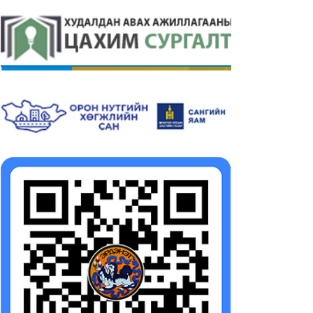
мгийн Засаг даргын
Аймгийн Засаг даргын
24-2028 оны үйл
2024-2028 оны үйл
иллагааны хөтөлбөрийг
ажиллагааны хөтөлбөр
рэгжүүлэх арга хэмжээний
батлах тухай
лөвлөгөө
2025-02-21
25-02-21