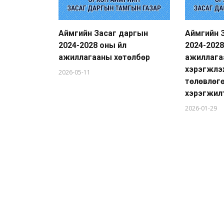
Аймгийн Засаг даргын
Аймгийн 
2024-2028 оны үйл
2024-2028
ажиллагааны хөтөлбөр
ажиллага
хэрэгжүүл
2026-05-11
төлөвлөг
хэрэгжил
2026-01-29