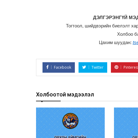
ДЭЛГЭРЭНГҮЙ МЭД
Тогтоол, шийдвэрийн биелэлт ха
Холбоо б
Цахим шуудан:
ts
Facebook
Twitter
Pinteres
Холбоотой мэдээлэл