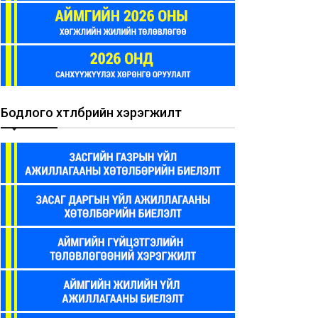
Бодлого хөтөлбөрийн хэрэгжилт