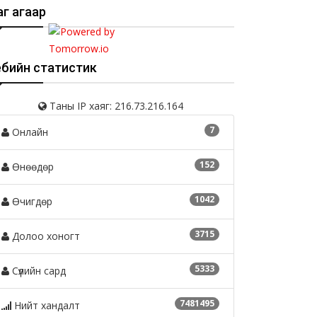
г агаар
ебийн статистик
Таны IP хаяг: 216.73.216.164
7
Онлайн
152
Өнөөдөр
1042
Өчигдөр
3715
Долоо хоногт
5333
Сүүлийн сард
7481495
Нийт хандалт