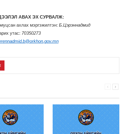
ЭЭЛЭЛ АВАХ ЭХ СУРВАЛЖ:
риуцсан ахлах мэргэжилтэн:
Б.Цэрэннадмид
арих утас:
70350273
erennadmid.b@orkhon.gov.mn
t