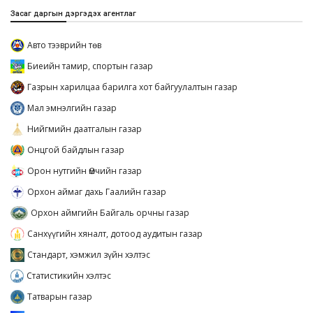
Засаг даргын дэргэдэх агентлаг
Авто тээврийн төв
Биеийн тамир, спортын газар
Газрын харилцаа барилга хот байгуулалтын газар
Мал эмнэлгийн газар
Нийгмийн даатгалын газар
Онцгой байдлын газар
Орон нутгийн Өмчийн газар
Орхон аймаг дахь Гаалийн газар
Орхон аймгийн Байгаль орчны газар
Санхүүгийн хяналт, дотоод аудитын газар
Стандарт, хэмжил зүйн хэлтэс
Статистикийн хэлтэс
Татварын газар