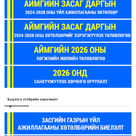
Бодлого хөтөлбөрийн хэрэгжилт