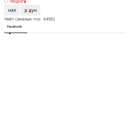
Мэдэхгүй
Үнэл
Үр дүн
Нийт саналын тоо: 64582
Facebook