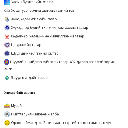
Улсын бүртгэлийн хэлтэс
Ус цаг уур, орчны шинжилгээний төв
Хүнс, хөдөө аж ахуйн газар
Хүүхэд, гэр бүлийн хөгжил, хамгааллын газар
Хөдөлмөр, халамжийн үйлчилгээний газар
Цагдаагийн газар
Шүүх шинжилгээний хэлтэс
Шүүхийн шийдвэр гүйцэтгэх газар-437 дугаар нээлттэй хорих
анги
Эрүүл мэндийн газар
Харъяа байгууллага
Музей
Нийтлэг үйлчилгээний алба
Орхон аймаг дахь Захиргааны хэргийн анхан шатны шүүх