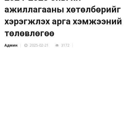
ажиллагааны хөтөлбөрийг
хэрэгжүүлэх арга хэмжээний
төлөвлөгөө
Админ
2025-02-21
3172