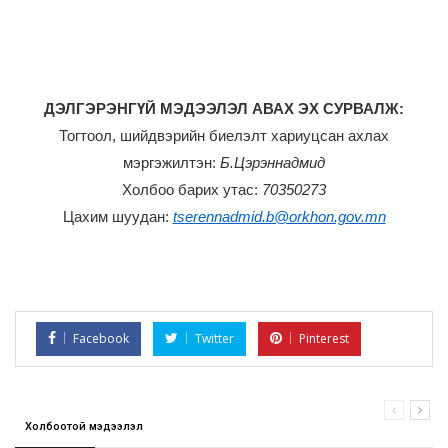
ДЭЛГЭРЭНГҮЙ МЭДЭЭЛЭЛ АВАХ ЭХ СУРВАЛЖ:
Тогтоол, шийдвэрийн биелэлт хариуцсан ахлах
мэргэжилтэн:
Б.Цэрэннадмид
Холбоо барих утас:
70350273
Цахим шуудан:
tserennadmid.b@orkhon.gov.mn
Facebook
Twitter
Pinterest
Холбоотой мэдээлэл