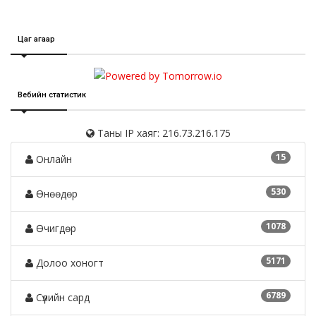
Цаг агаар
Вебийн статистик
Таны IP хаяг: 216.73.216.175
15
Онлайн
530
Өнөөдөр
1078
Өчигдөр
5171
Долоо хоногт
6789
Сүүлийн сард