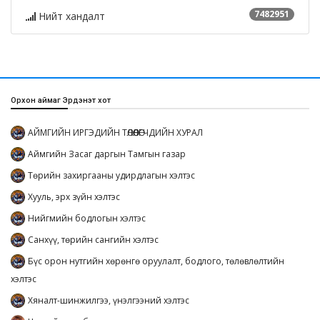
7482951
Нийт хандалт
Орхон аймаг Эрдэнэт хот
АЙМГИЙН ИРГЭДИЙН ТӨЛӨӨЛӨГЧДИЙН ХУРАЛ
Аймгийн Засаг даргын Тамгын газар
Төрийн захиргааны удирдлагын хэлтэс
Хууль, эрх зүйн хэлтэс
Нийгмийн бодлогын хэлтэс
Санхүү, төрийн сангийн хэлтэс
Бүс орон нутгийн хөрөнгө оруулалт, бодлого, төлөвлөлтийн
хэлтэс
Хяналт-шинжилгээ, үнэлгээний хэлтэс