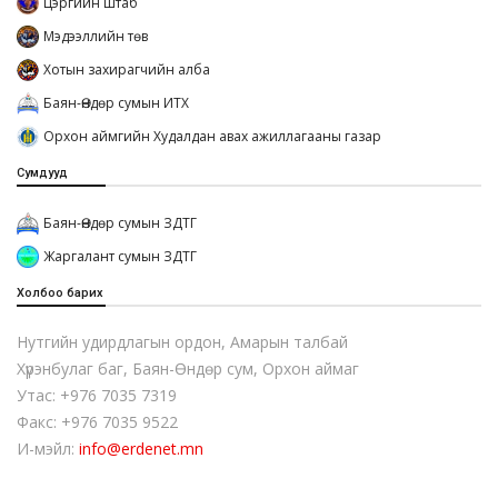
Цэргийн штаб
Мэдээллийн төв
Хотын захирагчийн алба
Баян-Өндөр сумын ИТХ
Орхон аймгийн Худалдан авах ажиллагааны газар
Сумдууд
Баян-Өндөр сумын ЗДТГ
Жаргалант сумын ЗДТГ
Холбоо барих
Нутгийн удирдлагын ордон, Амарын талбай
Хүрэнбулаг баг, Баян-Өндөр сум, Орхон аймаг
Утас: +976 7035 7319
Факс: +976 7035 9522
И-мэйл:
info@erdenet.mn