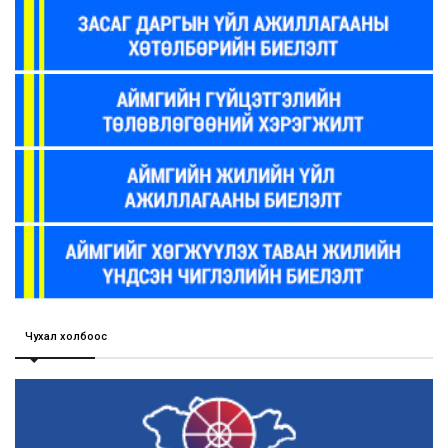
Чухал холбоос