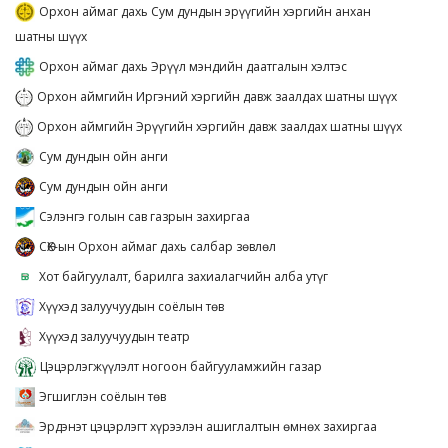
Орхон аймаг дахь Сум дундын эрүүгийн хэргийн анхан
шатны шүүх
Орхон аймаг дахь Эрүүл мэндийн даатгалын хэлтэс
Орхон аймгийн Иргэний хэргийн давж заалдах шатны шүүх
Орхон аймгийн Эрүүгийн хэргийн давж заалдах шатны шүүх
Сум дундын ойн анги
Сум дундын ойн анги
Сэлэнгэ голын сав газрын захиргаа
СӨХ-ын Орхон аймаг дахь салбар зөвлөл
Хот байгуулалт, барилга захиалагчийн алба утүг
Хүүхэд залуучуудын соёлын төв
Хүүхэд залуучуудын театр
Цэцэрлэгжүүлэлт ногоон байгууламжийн газар
Эгшиглэн соёлын төв
Эрдэнэт цэцэрлэгт хүрээлэн ашиглалтын өмнөх захиргаа