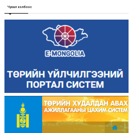
Чухал холбоос