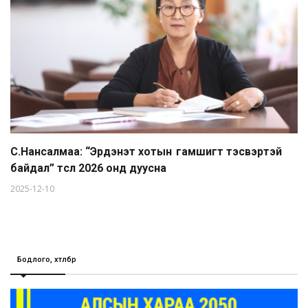
С.Нансалмаа: “Эрдэнэт хотын гамшигт тэсвэртэй
байдал” төсөл 2026 онд дуусна
2025-12-10
Бодлого, хөтөлбөр