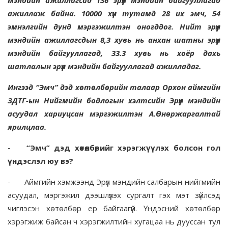
мэндийн ажиллагсад 136 эрүүл мэндийн байгууллагад
ажиллаж байна. 10000 хүн тутамд 28 их эмч, 54
эмнэлгийн дунд мэргэжилтэн оногддог. Нийт эрүүл
мэндийн ажиллагсдын 8,3 хувь нь анхан шатны эрүүл
мэндийн байгууллагад, 33.3 хувь нь хоёр дахь
шатлалын эрүүл мэндийн байгууллагад ажилладаг.
Ингээд “Эмч” дэд хөтөлбөрийн талаар Орхон аймгийн
ЗДТГ-ын Нийгмийн бодлогын хэлтсийн Эрүүл мэндийн
асуудал хариуцсан мэргэжилтэн А.Өнөржаргалтай
ярилцлаа.
-
“Эмч” дэд хөтөлбөрийг хэрэгжүүлэх болсон гол
үндэслэл юу вэ?
-
Аймгийн хэмжээнд Эрүүл мэндийн салбарын нийгмийн
асуудал, мэргэжил дээшлүүлэх сургалт гэх мэт зүйлсэд
чиглэсэн хөтөлбөр ер байгаагүй. Үндэсний хөтөлбөр
хэрэгжиж байсан ч хэрэгжилтийн хугацаа нь дууссан тул