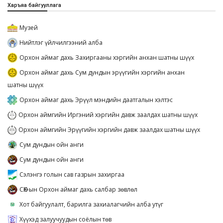
Харъяа байгууллага
Музей
Нийтлэг үйлчилгээний алба
Орхон аймаг дахь Захиргааны хэргийн анхан шатны шүүх
Орхон аймаг дахь Сум дундын эрүүгийн хэргийн анхан
шатны шүүх
Орхон аймаг дахь Эрүүл мэндийн даатгалын хэлтэс
Орхон аймгийн Иргэний хэргийн давж заалдах шатны шүүх
Орхон аймгийн Эрүүгийн хэргийн давж заалдах шатны шүүх
Сум дундын ойн анги
Сум дундын ойн анги
Сэлэнгэ голын сав газрын захиргаа
СӨХ-ын Орхон аймаг дахь салбар зөвлөл
Хот байгуулалт, барилга захиалагчийн алба утүг
Хүүхэд залуучуудын соёлын төв