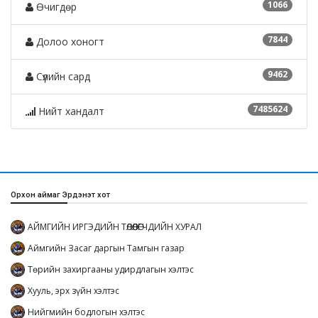
1066
Өчигдөр
7844
Долоо хоногт
9462
Сүүлийн сард
7485624
Нийт хандалт
Орхон аймаг Эрдэнэт хот
АЙМГИЙН ИРГЭДИЙН ТӨЛӨӨЛӨГЧДИЙН ХУРАЛ
Аймгийн Засаг даргын Тамгын газар
Төрийн захиргааны удирдлагын хэлтэс
Хууль, эрх зүйн хэлтэс
Нийгмийн бодлогын хэлтэс