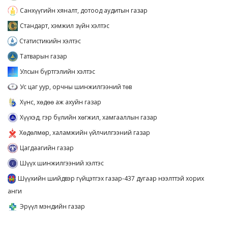
Санхүүгийн хяналт, дотоод аудитын газар
Стандарт, хэмжил зүйн хэлтэс
Статистикийн хэлтэс
Татварын газар
Улсын бүртгэлийн хэлтэс
Ус цаг уур, орчны шинжилгээний төв
Хүнс, хөдөө аж ахуйн газар
Хүүхэд, гэр бүлийн хөгжил, хамгааллын газар
Хөдөлмөр, халамжийн үйлчилгээний газар
Цагдаагийн газар
Шүүх шинжилгээний хэлтэс
Шүүхийн шийдвэр гүйцэтгэх газар-437 дугаар нээлттэй хорих
анги
Эрүүл мэндийн газар