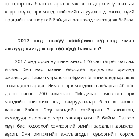
цогцоор нь бэлтгэх арга хэмжээг тодорхой үе шаттай
хэррэгжүүлэх, эрүүл мэнд, нийгмийн асуудлыг дэмжих, хүний
нөөцийн тогтвортой байдлыг хангахад чиглэгдэж байгаа.
-
2017 онд энэхүү хөтөлбөрийн хүрээнд ямар
ажлууд хийгдэхээр төлөвлөгдөөд байна вэ?
-
2017 онд орон нутгийн зүгээс 126 сая төгрөг батлаж
өгсөн. Эмч нар маань өөрсдөө эрсдэлтэй орчинд
ажилладаг. Тийм ч учраас янз бүрийн өвчний халдвар авах
тохиолдол гардаг. Иймээс эрүүл мэндийн салбарын 40-өөс
дээш насны 700 ажилтанг “Медипас” эмнэлэгт эрүүл
мэндийн шинжилгээнд хамруулахаар бэлтгэл ажлыг
хангаж байна. Эрүүл мэндийн салбарын 7 ажилтан,
ахмадууд одоогоор хорт хавдар өвчтэй байна. Эдгээр
хүмүүст бас тодорхой хэмжээний эмийн зардлын дэмжлэг
үзүүлсэн. Эмч эмнэлгийн ажиллагсдыг сүрьеэгийн сорил,