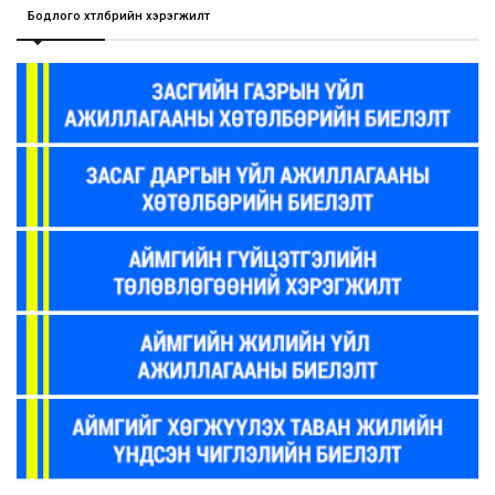
Бодлого хөтөлбөрийн хэрэгжилт