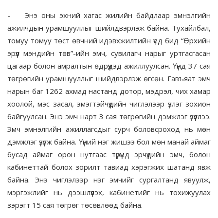
-
Энэ оны эхний хагас жилийн байдлаар эмнэлгийн
ажилчдын урамшууллыг шийлдвэрлэж байна. Тухайлбал,
томуу томуу төст өвчний идэвхжилтийн үед бид “Өрхийн
эрүүл мэндийн төв”-ийн эмч, сувилагч нарыг уртгасгасан
цагаар болон амралтын өдрүүдэд ажиллуулсан. Үүнд 37 сая
төгрөгийн урамшууллыг шийдвэрлэж өгсөн. Гавъяат эмч
нарын баг 1262 ахмад настанд дотор, мэдрэл, чих хамар
хоолой, мэс засал, эмэгтэйчүүдийн чиглэлээр үзлэг зохион
байгуулсан. Энэ эмч нарт 3 сая төгрөгийн дэмжлэг үзүүллээ.
Эмч эмнэлгийн ажиллагсдыг сурч боловсроход нь мөн
дэмжлэг үзүүлж байна. Үүний нэг жишээ бол мөн манай аймаг
бусад аймаг орон нутгаас түрүүнд эрчүүдийн эмч, болон
кабинеттай болох зорилт тавиад хэрэгжих шатанд явж
байна. Энэ чиглэлээр нэг эмчийг сургалтанд явуулж,
мэргэжлийг нь дээшлүүлэх, кабинетийг нь тохижуулах
зэрэгт 15 сая төгрөг төсөвлөөд байна.