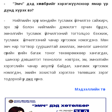
-
“Эмч” дэд хөтөлбөрийг хэрэгжүүлснээр ямар үр
дүнд хүрэх вэ?
-
Нийгмийн эрүүл мэндийн тусламж үйлчилгээ сайжирч,
эрх зүй болон нийгмийн дэмжлэгт орчин бүрдэх,
эмнэлгийн тусламж үйлчилгээний тогтолцоо бэхжиж,
тусламж үйлчилгээний чанар хүртээмж нэмэгдэнэ. Мөн
эмч нар тогтвор сууршилтай ажиллах, эмнэлэг шинэлэг
сүүлийн үеийн багаж тоног төхөөрөмжөөр хангагдах,
шинээр дэвшилтэт технологи нэвтрэх, эм, эмнэлгийн
хэрэгслийн чанар аюулгүй байдал, хангамж хүртээмж
нэмэгдэн, эмийн зохистой хэрэглээ төлөвших зэрэг
тодорхой үр дүнд хүрнэ.
Мэдээллийн төв