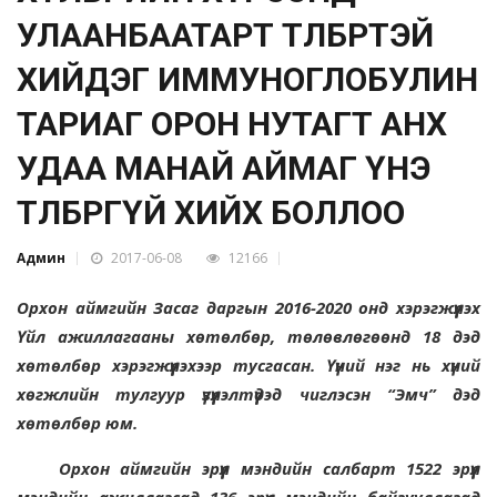
УЛААНБААТАРТ ТӨЛБӨРТЭЙ
ХИЙДЭГ ИММУНОГЛОБУЛИН
ТАРИАГ ОРОН НУТАГТ АНХ
УДАА МАНАЙ АЙМАГ ҮНЭ
ТӨЛБӨРГҮЙ ХИЙХ БОЛЛОО
Админ
2017-06-08
12166
Орхон аймгийн Засаг даргын 2016-2020 онд хэрэгжүүлэх
Үйл ажиллагааны хөтөлбөр, төлөвлөгөөнд 18 дэд
хөтөлбөр хэрэгжүүлэхээр тусгасан. Үүний нэг нь хүний
хөгжлийн тулгуур үзүүлэлтүүдэд чиглэсэн “Эмч” дэд
хөтөлбөр юм.
Орхон аймгийн эрүүл мэндийн салбарт 1522 эрүүл