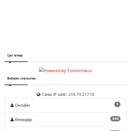
Цаг агаар
Вебийн статистик
Таны IP хаяг: 216.73.217.10
1
Онлайн
844
Өнөөдөр