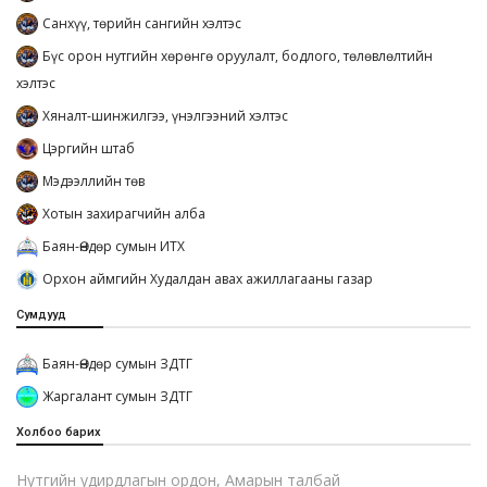
Санхүү, төрийн сангийн хэлтэс
Бүс орон нутгийн хөрөнгө оруулалт, бодлого, төлөвлөлтийн
хэлтэс
Хяналт-шинжилгээ, үнэлгээний хэлтэс
Цэргийн штаб
Мэдээллийн төв
Хотын захирагчийн алба
Баян-Өндөр сумын ИТХ
Орхон аймгийн Худалдан авах ажиллагааны газар
Сумдууд
Баян-Өндөр сумын ЗДТГ
Жаргалант сумын ЗДТГ
Холбоо барих
Нутгийн удирдлагын ордон, Амарын талбай