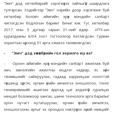
“Эмч” дэд хөтөлбөрийг хэрэгжүүлэх зайлшгүй шаардлага
тулгарсан. Хэдийгээр “Эмч” нэрийн доор хэрэгжиж буй
хөтөлбөр боловч аймгийн эрүүл мэндийн салбарт
чиглэгдсэн бодлогын баримт бичиг юм. Тус хөтөлбөр
2017 оны 3 дугаар сарын 31-ний өдөр ИТХ-ын
хуралдааны 6/04 тоот тогтоолоор батлагдсан. Гурван
зорилтын хүрээнд 31 арга хэмжээ төлөвлөгдсөн.
-
“Эмч” дэд хөтөлбөрийн гол зорилго юу вэ?
-
Орхон аймгийн эрүүл мэндийн салбарт ажиллаж буй
эмч, эмнэлгийн ажилтны мэдлэг чадвар, ёс зүйн
төлөвшлийг сайжруулах, гадаад харрилцааг нээлттэй
түвшинд хүргэх, орчин үеийн эмчилгээ оношлогоо, тоног
төхөөрөмжийг ашиглах арргад цаг алдалгүй суралцах
нөхцөл боломжоор хангах, шине технологи арга барилыг
орон нутагт нутагшуулах, орчин үеийн эмчилгээ,
оношлогооны аргыг эх орондоо нэвтрүүлэх хүний нөөцийг