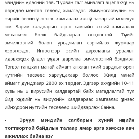
мэндийн үндэсний төв, “Гурван гал” эмнэлэгт эцэг эхчүүд нь
өөрсдөө мөнгөө төлөөд хийлгэдэг. Иммуноглобулин нь
нярайг өвчин үүсгэгчээс хамгаалах хосгүй чанартай молекул
юм. Зарим халдварын эсрэг хамгийн эхний хамгаалах
механизм болж байдгаараа онцлогтой. Түүнийг
эмчилгээний болон урьдчилан сэргийлэх журмаар
хэрэглэдэг. Ингэснээр эсийн дархлааны урвалыг
идэвхжүүлэх үйлдэл үзүүлдэг дархлаа эмчилгээний бэлдмэл.
Тэгвэл ганцхан манай аймагт анхлан түүний зардлыг орон
нутгийн төсвөөс хариуцахаар боллоо. Жилд манай
аймагт дунджаар 2800 эх төрдөг. Эдгээр эхчүүдийн 10-11
хувь нь В вирусийн халдвартай байх магадлалтай тул
бид хүүхдийг нь вирусийн халдвараас хамгаалах үүднээс
ийнхүү орон нутгийн төсөвөөр шийдвэрлэж байна.
-
Эрүүл мэндийн салбарын хүний нөөцийн
тогтвортой байдлын талаар ямар арга хэмжээ авч
ажиллаж байна вэ?