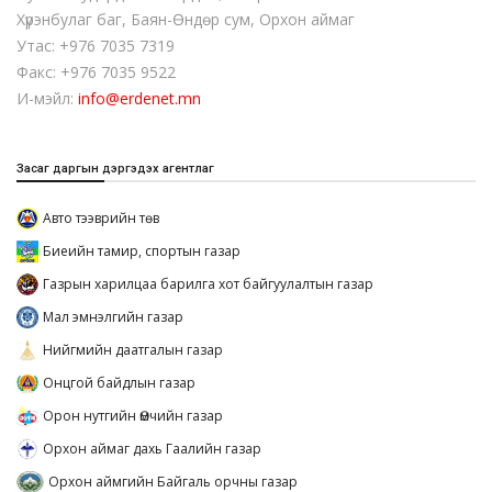
Хүрэнбулаг баг, Баян-Өндөр сум, Орхон аймаг
Утас: +976 7035 7319
Факс: +976 7035 9522
И-мэйл:
info@erdenet.mn
Засаг даргын дэргэдэх агентлаг
Авто тээврийн төв
Биеийн тамир, спортын газар
Газрын харилцаа барилга хот байгуулалтын газар
Мал эмнэлгийн газар
Нийгмийн даатгалын газар
Онцгой байдлын газар
Орон нутгийн Өмчийн газар
Орхон аймаг дахь Гаалийн газар
Орхон аймгийн Байгаль орчны газар