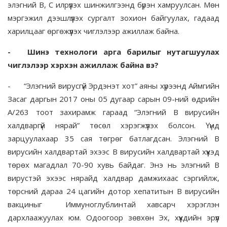
элэгний B, C илрүүлэх шинжилгээнд бүрэн хамруулсан. Мөн
мэргэжил дээшлүүлэх сургалт зохион байгуулах, гадаад
харилцааг өргөжүүлэх чиглэлээр ажиллаж байна.
-
Шинэ технологи арга барилыг нутагшуулах
чиглэлээр хэрхэн ажиллаж байна вэ?
-
“Элэгний вирусгүй Эрдэнэт хот” аяны хүрээнд Аймгийн
Засаг даргын 2017 оны 05 дугаар сарын 09-ний өдрийн
А/263 тоот захирамж гараад “Элэгний В вирусийн
халдваргүй нярай” төсөл хэрэгжүүлэх болсон. Үүнд
зарцуулахаар 35 сая төгрөг батлагдсан. Элэгний В
вирусийн халдвартай эхээс В вирусийн халдвартай хүүхэд
төрөх магадлал 70-90 хувь байдаг. Энэ нь элэгний В
вирустэй эхээс нярайд халдвар дамжихаас сэргийлж,
төрсний дараа 24 цагийн дотор хепатитын В вирусийн
вакциныг Иммуноглублинтай хавсарч хэрэглэн
дархлаажуулах юм. Одоогоор зөвхөн Эх, хүүхдийн эрүүл