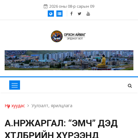
2026 оны 08-р сарын 09
Нүүр хуудас
Уулзалт, ярилцлага
А.ӨНӨРЖАРГАЛ: “ЭМЧ” ДЭД
ХӨТӨЛБӨРИЙН ХҮРЭЭНД