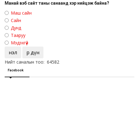
Манай вэб сайт таны санаанд хэр нийцэж байна?
Маш сайн
Сайн
Дунд
Тааруу
Мэдэхгүй
Үнэл
Үр дүн
Нийт саналын тоо: 64582
Facebook