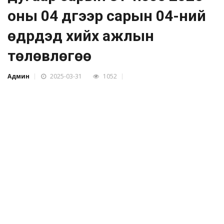
оны 04 дүгээр сарын 04-ний
өдрүүдэд хийх ажлын
төлөвлөгөө
Админ
2025-03-31
1052