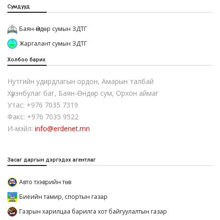
Сумдууд
Баян-Өндөр сумын ЗДТГ
Жаргалант сумын ЗДТГ
Холбоо барих
Нутгийн удирдлагын ордон, Амарын талбай
Хүрэнбулаг баг, Баян-Өндөр сум, Орхон аймаг
Утас: +976 7035 7319
Факс: +976 7035 9522
И-мэйл:
info@erdenet.mn
Засаг даргын дэргэдэх агентлаг
Авто тээврийн төв
Биеийн тамир, спортын газар
Газрын харилцаа барилга хот байгуулалтын газар