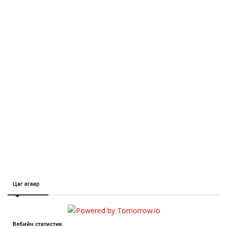
Цаг агаар
Вебийн статистик