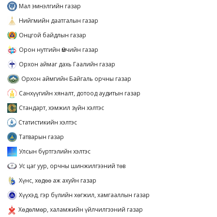
Мал эмнэлгийн газар
Нийгмийн даатгалын газар
Онцгой байдлын газар
Орон нутгийн Өмчийн газар
Орхон аймаг дахь Гаалийн газар
Орхон аймгийн Байгаль орчны газар
Санхүүгийн хяналт, дотоод аудитын газар
Стандарт, хэмжил зүйн хэлтэс
Статистикийн хэлтэс
Татварын газар
Улсын бүртгэлийн хэлтэс
Ус цаг уур, орчны шинжилгээний төв
Хүнс, хөдөө аж ахуйн газар
Хүүхэд, гэр бүлийн хөгжил, хамгааллын газар
Хөдөлмөр, халамжийн үйлчилгээний газар