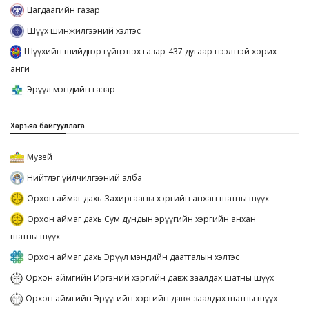
Цагдаагийн газар
Шүүх шинжилгээний хэлтэс
Шүүхийн шийдвэр гүйцэтгэх газар-437 дугаар нээлттэй хорих
анги
Эрүүл мэндийн газар
Харъяа байгууллага
Музей
Нийтлэг үйлчилгээний алба
Орхон аймаг дахь Захиргааны хэргийн анхан шатны шүүх
Орхон аймаг дахь Сум дундын эрүүгийн хэргийн анхан
шатны шүүх
Орхон аймаг дахь Эрүүл мэндийн даатгалын хэлтэс
Орхон аймгийн Иргэний хэргийн давж заалдах шатны шүүх
Орхон аймгийн Эрүүгийн хэргийн давж заалдах шатны шүүх