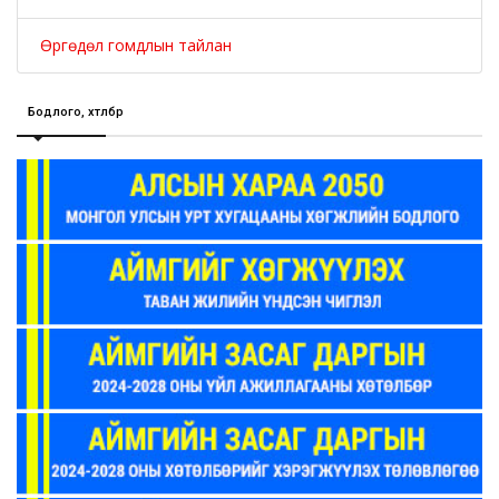
Өргөдөл гомдлын тайлан
Бодлого, хөтөлбөр