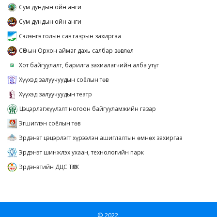
Сум дундын ойн анги
Сум дундын ойн анги
Сэлэнгэ голын сав газрын захиргаа
СӨХ-ын Орхон аймаг дахь салбар зөвлөл
Хот байгуулалт, барилга захиалагчийн алба утүг
Хүүхэд залуучуудын соёлын төв
Хүүхэд залуучуудын театр
Цэцэрлэгжүүлэлт ногоон байгууламжийн газар
Эгшиглэн соёлын төв
Эрдэнэт цэцэрлэгт хүрээлэн ашиглалтын өмнөх захиргаа
Эрдэнэт шинжлэх ухаан, технологийн парк
Эрдэнэтийн ДЦС ТӨХК
© 2022.