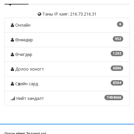
Таны IP хаяг: 216.73.216.31
6
Онлайн
952
Өнөөдөр
1293
Өчигдөр
6886
Долоо хоногт
8504
Сүүлийн сард
7484666
Нийт хандалт
Орхон аймаг Эрдэнэт хот