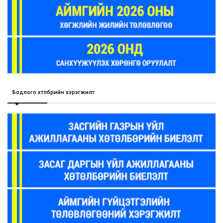
Бодлого хөтөлбөрийн хэрэгжилт