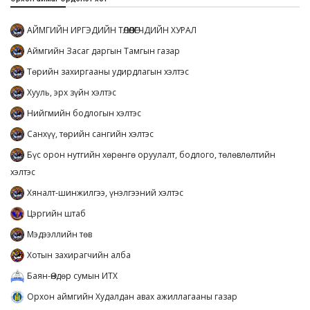
АЙМГИЙН ИРГЭДИЙН ТӨЛӨӨЛӨГЧДИЙН ХУРАЛ
Аймгийн Засаг даргын Тамгын газар
Төрийн захиргааны удирдлагын хэлтэс
Хууль, эрх зүйн хэлтэс
Нийгмийн бодлогын хэлтэс
Санхүү, төрийн сангийн хэлтэс
Бүс орон нутгийн хөрөнгө оруулалт, бодлого, төлөвлөлтийн
хэлтэс
Хяналт-шинжилгээ, үнэлгээний хэлтэс
Цэргийн штаб
Мэдээллийн төв
Хотын захирагчийн алба
Баян-Өндөр сумын ИТХ
Орхон аймгийн Худалдан авах ажиллагааны газар