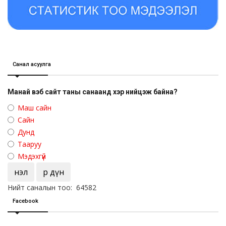
Санал асуулга
Манай вэб сайт таны санаанд хэр нийцэж байна?
Маш сайн
Сайн
Дунд
Тааруу
Мэдэхгүй
Үнэл
Үр дүн
Нийт саналын тоо: 64582
Facebook