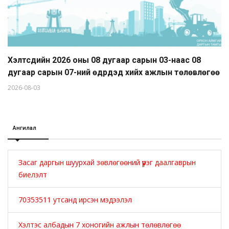
Хэлтсүүдийн 2026 оны 08 дугаар сарын 03-наас 08
дугаар сарын 07-ний өдрүүдэд хийх ажлын төлөвлөгөө
2026-08-03
Ангилал
Засаг даргын шуурхай зөвлөгөөний үүрэг даалгаврын
биелэлт
70353511 утсанд ирсэн мэдээлэл
Хэлтэс албадын 7 хоногийн ажлын төлөвлөгөө