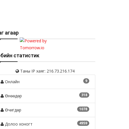
г агаар
ебийн статистик
Таны IP хаяг: 216.73.216.174
9
Онлайн
318
Өнөөдөр
1078
Өчигдөр
4959
Долоо хоногт