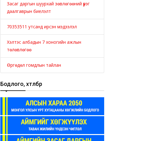
Засаг даргын шуурхай зөвлөгөөний үүрэг
даалгаврын биелэлт
70353511 утсанд ирсэн мэдээлэл
Хэлтэс албадын 7 хоногийн ажлын
төлөвлөгөө
Өргөдөл гомдлын тайлан
Бодлого, хөтөлбөр