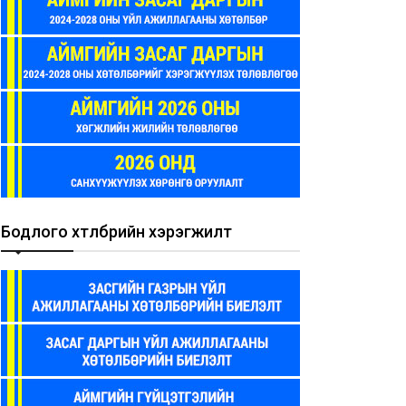
Бодлого хөтөлбөрийн хэрэгжилт