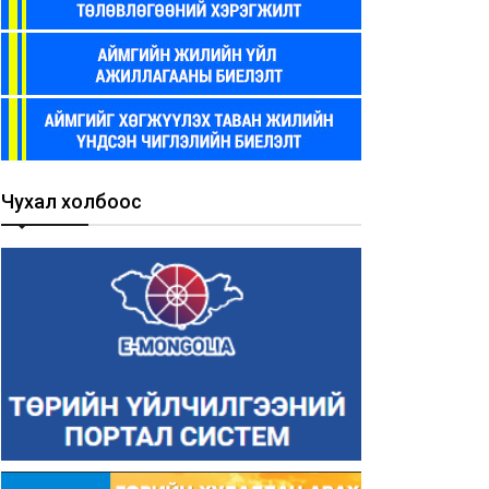
Чухал холбоос
мгийн Засаг даргын
Иргэдийн санал хүсэлт хүлээ
урхай зөвлөгөөнөөс
авах “70353511 утас”-аар
өгдсөн үүрэг даалгаврын
ирсэн 7 хоногийн мэдээлэ