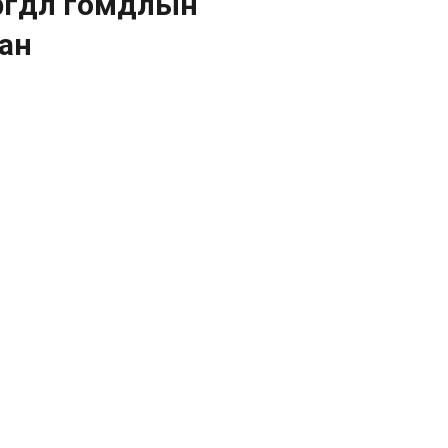
ргөдөл гомдлын
ан