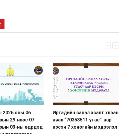
t
йн 2026 оны 06
Иргэдийн санал хүсэлт хүлээн
Ай
рын 29-нөөс 07
авах “70353511 утас”-аар
шу
рын 03-ны өдрүүдэд
ирсэн 7 хоногийн мэдээлэл
өг