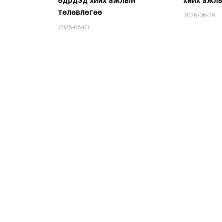
өдрүүдэд хийх ажлын
хийх ажл
төлөвлөгөө
2026-06-29
2026-08-03