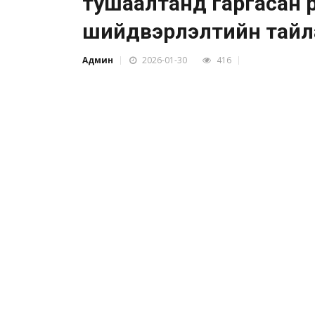
тушаалтанд гаргасан ө
шийдвэрлэлтийн тайл
Админ
2026-01-30
416