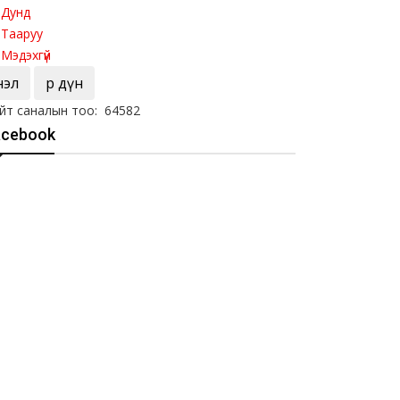
Дунд
Тааруу
Мэдэхгүй
Үнэл
Үр дүн
йт саналын тоо: 64582
acebook