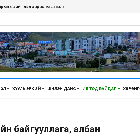
дэнэт хот ирэх бүрт өнгөө засаж, үүдээ нээн угтана аа
ЛЭЛ
ХУУЛЬ ЭРХ ЗҮЙ
ШИЛЭН ДАНС
ИЛ ТОД БАЙДАЛ
ХӨРӨНГ
ийн байгууллага, албан