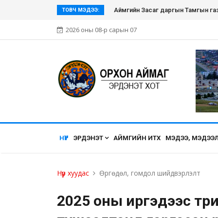
Эрдэнэт хүмүүсийн нэгдэл болсон Эр
ТОВЧ МЭДЭЭ:
2026 оны 08-р сарын 07
НҮҮР
ЭРДЭНЭТ
АЙМГИЙН ИТХ
МЭДЭЭ, МЭДЭЭ
Нүүр хуудас
Өргөдөл, гомдол шийдвэрлэлт
2025 оны иргэдээс төр