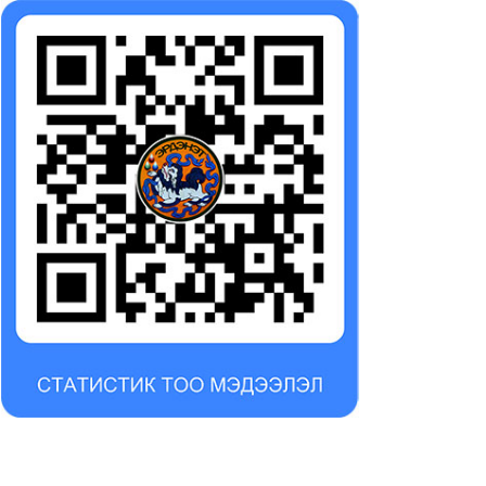
нгол Улсын Ерөнхийлөгч
Эрдэнэт хотын 30 гаруй
Хүрэлсүх 50 жилийн ойн
мянган өрхөд 50 жилийн
ярын хуралд оролцлоо
ойн гарын бэлэг хүргэнэ
26-07-23
2026-07-14