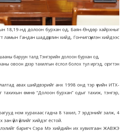
рын 18,19-нд долоон бурхан од, Баян-Өндөр хайрхныг
гт ламын Гандан шаддүвлин хийд, Гончигсүмлэн хийдээс
рашааны баруун талд Тэнгэрийн долоон бурхан од,
ханы овоон дээр тахилгын ёслол болох тул иргэд, сүсэгтэн
лалтад авах шийдвэрийг анх 1998 онд тэр үеийн ИТХ-
ог тахихын өмнө “Долоон бурхан” одыг тахиж, тэнгэр,
гууд ном хурахаас гадна 8 тахил, 7 эрдэнийг залж, 4
эх зан үйл үйлийг хийдэг ёстой.
лжлэлийг баригч Сэра Мэ хийдийн их хувилгаан ЖАВЖЭ