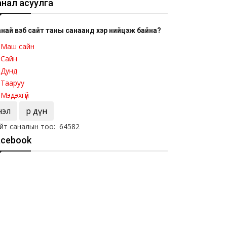
анал асуулга
най вэб сайт таны санаанд хэр нийцэж байна?
Маш сайн
Сайн
Дунд
Тааруу
Мэдэхгүй
Үнэл
Үр дүн
йт саналын тоо: 64582
acebook