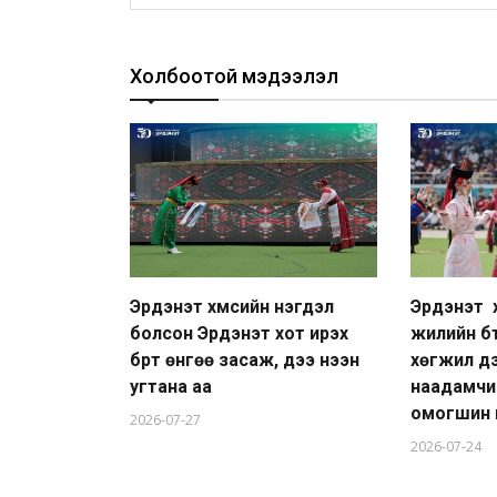
Холбоотой мэдээлэл
Эрдэнэт хүмүүсийн нэгдэл
Эрдэнэт 
болсон Эрдэнэт хот ирэх
жилийн бү
бүрт өнгөө засаж, үүдээ нээн
хөгжил дэ
угтана аа
наадамчи
омогшин 
2026-07-27
2026-07-24