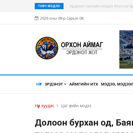
Эрдэнэт хүмүүсийн нэгдэл болсон Эр
ТОВЧ МЭДЭЭ:
2026 оны 08-р сарын 08
НҮҮР
ЭРДЭНЭТ
АЙМГИЙН ИТХ
МЭДЭЭ, МЭДЭЭ
Нүүр хуудас
Цаг үеийн мэдээ
Долоон бурхан од, Бая