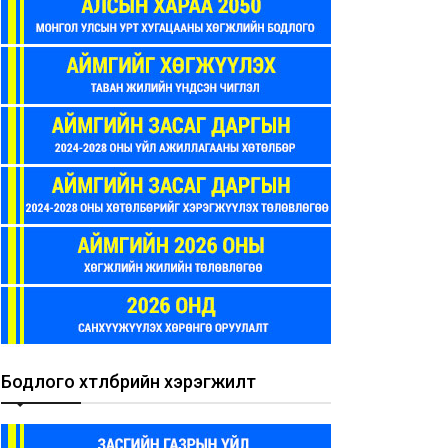
Бодлого хөтөлбөрийн хэрэгжилт