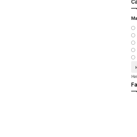
С
Ма
Ни
F