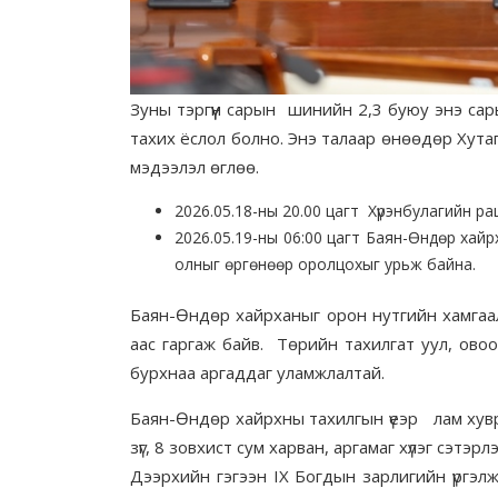
Зуны тэргүүн сарын шинийн 2,3 буюу энэ са
тахих ёслол болно. Энэ талаар өнөөдөр Хута
мэдээлэл өглөө.
2026.05.18-ны 20.00 цагт Хүрэнбулагийн 
2026.05.19-ны 06:00 цагт Баян-Өндөр хайр
олныг өргөнөөр оролцохыг урьж байна.
Баян-Өндөр хайрханыг орон нутгийн хамгаа
аас гаргаж байв. Төрийн тахилгат уул, ово
бурхнаа аргаддаг уламжлалтай.
Баян-Өндөр хайрхны тахилгын үеэр лам хувра
зүг, 8 зовхист сум харван, аргамаг хүлэг сэтэрл
Дээрхийн гэгээн IX Богдын зарлигийн үргэ