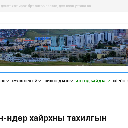
дэнэт хот ирэх бүрт өнгөө засаж, үүдээ нээн угтана аа
ЛЭЛ
ХУУЛЬ ЭРХ ЗҮЙ
ШИЛЭН ДАНС
ИЛ ТОД БАЙДАЛ
ХӨРӨНГ
н-Өндөр хайрхны тахилгын