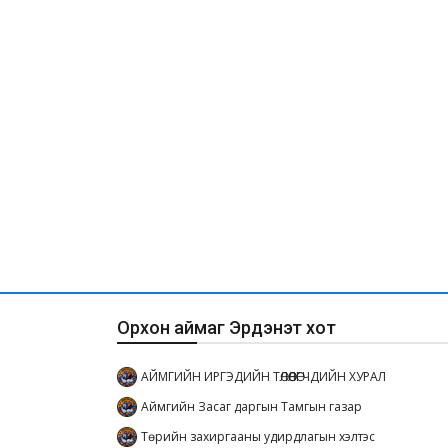
Орхон аймаг Эрдэнэт хот
АЙМГИЙН ИРГЭДИЙН ТӨЛӨӨЛӨГЧДИЙН ХУРАЛ
Аймгийн Засаг даргын Тамгын газар
Төрийн захиргааны удирдлагын хэлтэс