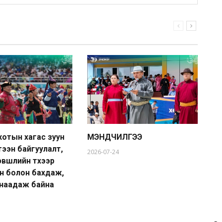
хотын хагас зуун
МЭНДЧИЛГЭЭ
Мо
тээн байгуулалт,
У.
2026-07-24
вшлийн түүхээр
ба
н болон бахдаж,
20
наадаж байна