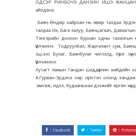
ОДСЭР РИНБОЧЭ ДАНЗИН ИШЭ ЖАНЦАН ГЭГ
айлдана.
Баян-Өндөр хайрхан нь өвөр талдаа Эрдэнэт 
талдаа Их, Бага залуу, Баянцагаан, Даваатын у
Тэнгэрийн долоон бурхан одны тахилгын ү
үйлчилнэ. Тодруулбал, Жаргалант сум, Баян
эцсээс Булаг, Баянбулаг чиглэлд, Хүлэг х
үйлчлилнэ.
Хутагт ламын Гандан шаддүвлин хийдийн х
А.Гурван-Эрдэнэ нар сүсэгтэн олонд хандаж
өмсөж, идээ, будааныхаа дээжийг өргөн хүнд
Facebook
Twitter
Pinteres