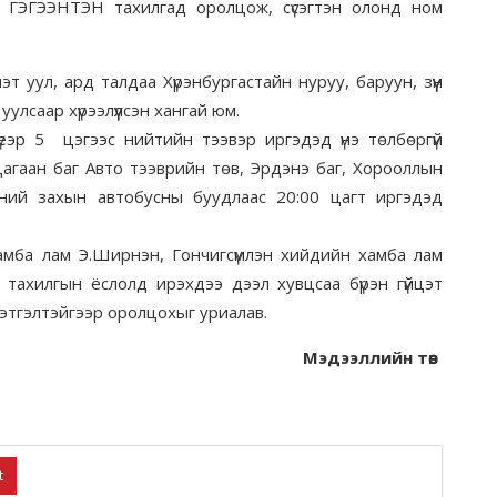
ЭЭНТЭН тахилгад оролцож, сүсэгтэн олонд ном
уул, ард талдаа Хүрэнбургастайн нуруу, баруун, зүүн
улсаар хүрээлүүлсэн хангай юм.
еэр 5 цэгээс нийтийн тээвэр иргэдэд үнэ төлбөргүй
цагаан баг Авто тээврийн төв, Эрдэнэ баг, Хорооллын
үнсний захын автобусны буудлаас 20:00 цагт иргэдэд
амба лам Э.Ширнэн, Гончигсүмлэн хийдийн хамба лам
 тахилгын ёслолд ирэхдээ дээл хувцсаа бүрэн гүйцэт
этгэлтэйгээр оролцохыг уриалав.
Мэдээллийн төв
t