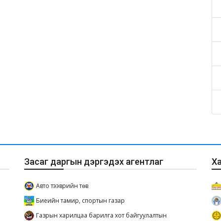
Засаг даргын дэргэдэх агентлаг
Х
Авто тээврийн төв
Биеийн тамир, спортын газар
Газрын харилцаа барилга хот байгуулалтын