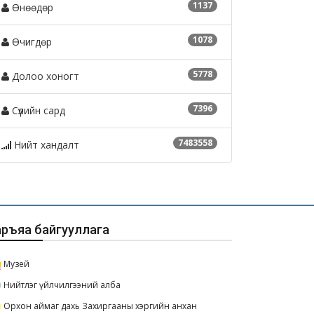
1137
Өнөөдөр
1078
Өчигдөр
5778
Долоо хоногт
7396
Сүүлийн сард
7483558
Нийт хандалт
аръяа байгууллага
Музей
Нийтлэг үйлчилгээний алба
Орхон аймаг дахь Захиргааны хэргийн анхан