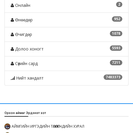
2
Онлайн
952
Өнөөдөр
1078
Өчигдөр
5593
Долоо хоногт
7211
Сүүлийн сард
7483373
Нийт хандалт
Орхон аймаг Эрдэнэт хот
АЙМГИЙН ИРГЭДИЙН ТӨЛӨӨЛӨГЧДИЙН ХУРАЛ