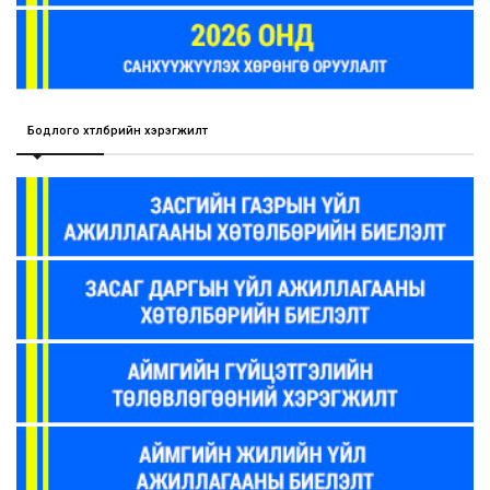
Бодлого хөтөлбөрийн хэрэгжилт