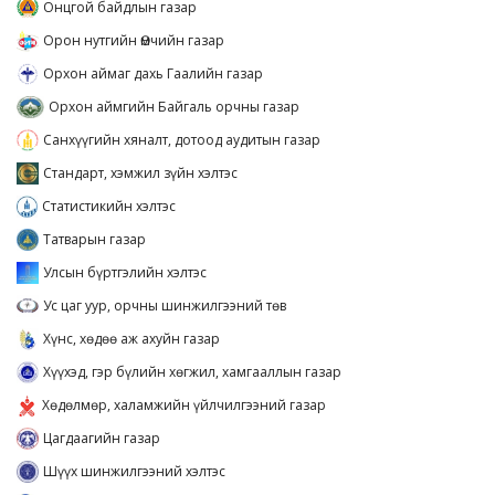
Онцгой байдлын газар
Орон нутгийн Өмчийн газар
Орхон аймаг дахь Гаалийн газар
Орхон аймгийн Байгаль орчны газар
Санхүүгийн хяналт, дотоод аудитын газар
Стандарт, хэмжил зүйн хэлтэс
Статистикийн хэлтэс
Татварын газар
Улсын бүртгэлийн хэлтэс
Ус цаг уур, орчны шинжилгээний төв
Хүнс, хөдөө аж ахуйн газар
Хүүхэд, гэр бүлийн хөгжил, хамгааллын газар
Хөдөлмөр, халамжийн үйлчилгээний газар
Цагдаагийн газар
Шүүх шинжилгээний хэлтэс