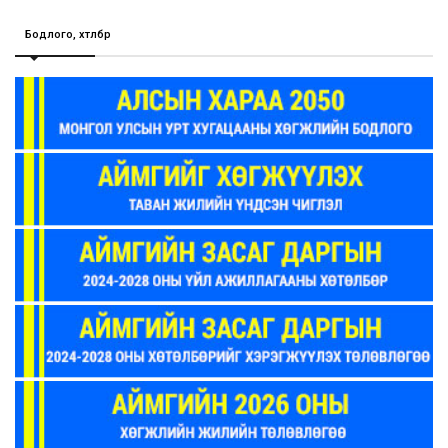
Бодлого, хөтөлбөр