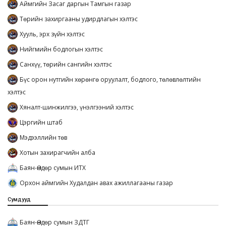
Аймгийн Засаг даргын Тамгын газар
Төрийн захиргааны удирдлагын хэлтэс
Хууль, эрх зүйн хэлтэс
Нийгмийн бодлогын хэлтэс
Санхүү, төрийн сангийн хэлтэс
Бүс орон нутгийн хөрөнгө оруулалт, бодлого, төлөвлөлтийн
хэлтэс
Хяналт-шинжилгээ, үнэлгээний хэлтэс
Цэргийн штаб
Мэдээллийн төв
Хотын захирагчийн алба
Баян-Өндөр сумын ИТХ
Орхон аймгийн Худалдан авах ажиллагааны газар
Сумдууд
Баян-Өндөр сумын ЗДТГ