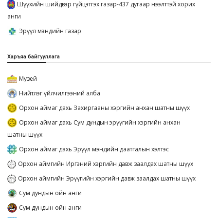
Шүүхийн шийдвэр гүйцэтгэх газар-437 дугаар нээлттэй хорих
анги
Эрүүл мэндийн газар
Харъяа байгууллага
Музей
Нийтлэг үйлчилгээний алба
Орхон аймаг дахь Захиргааны хэргийн анхан шатны шүүх
Орхон аймаг дахь Сум дундын эрүүгийн хэргийн анхан
шатны шүүх
Орхон аймаг дахь Эрүүл мэндийн даатгалын хэлтэс
Орхон аймгийн Иргэний хэргийн давж заалдах шатны шүүх
Орхон аймгийн Эрүүгийн хэргийн давж заалдах шатны шүүх
Сум дундын ойн анги
Сум дундын ойн анги