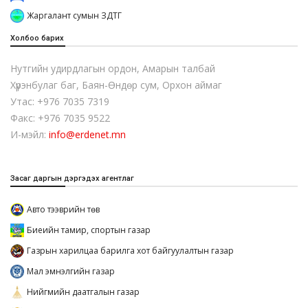
Жаргалант сумын ЗДТГ
Холбоо барих
Нутгийн удирдлагын ордон, Амарын талбай
Хүрэнбулаг баг, Баян-Өндөр сум, Орхон аймаг
Утас: +976 7035 7319
Факс: +976 7035 9522
И-мэйл:
info@erdenet.mn
Засаг даргын дэргэдэх агентлаг
Авто тээврийн төв
Биеийн тамир, спортын газар
Газрын харилцаа барилга хот байгуулалтын газар
Мал эмнэлгийн газар
Нийгмийн даатгалын газар