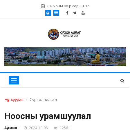
2026 оны 08-р сарын 07
Нүүр хуудас
Сурталчилгаа
Ноосны урамшуулал
Админ
2024-10-08
1256