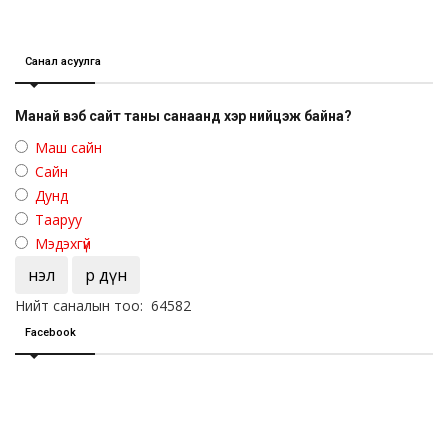
Санал асуулга
Манай вэб сайт таны санаанд хэр нийцэж байна?
Маш сайн
Сайн
Дунд
Тааруу
Мэдэхгүй
Үнэл
Үр дүн
Нийт саналын тоо: 64582
Facebook