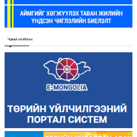
Чухал холбоос