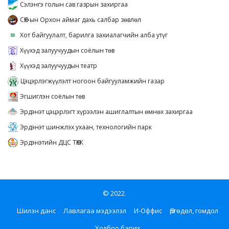
Сэлэнгэ голын сав газрын захиргаа
СӨХ-ын Орхон аймаг дахь салбар зөвлөл
Хот байгуулалт, барилга захиалагчийн алба утүг
Хүүхэд залуучуудын соёлын төв
Хүүхэд залуучуудын театр
Цэцэрлэгжүүлэлт ногоон байгууламжийн газар
Эгшиглэн соёлын төв
Эрдэнэт цэцэрлэгт хүрээлэн ашиглалтын өмнөх захиргаа
Эрдэнэт шинжлэх ухаан, технологийн парк
Эрдэнэтийн ДЦС ТӨХК
© 2022.
Шилэн данс
Лавлагаа мэдээлэл
И-Оффис
Өргөдөл, гомдол
Холбоо барих