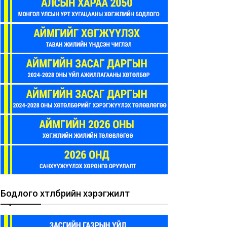
Бодлого хөтөлбөрийн хэрэгжилт