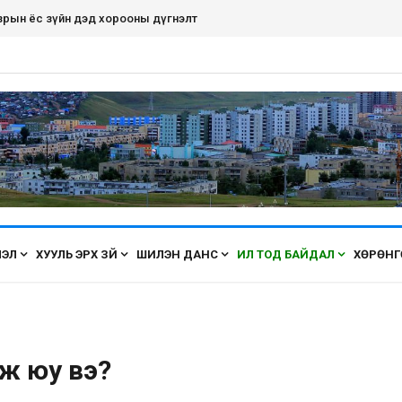
рдэнэт хот ирэх бүрт өнгөө засаж, үүдээ нээн угтана аа
ЛЭЛ
ХУУЛЬ ЭРХ ЗҮЙ
ШИЛЭН ДАНС
ИЛ ТОД БАЙДАЛ
ХӨРӨНГ
ж юу вэ?