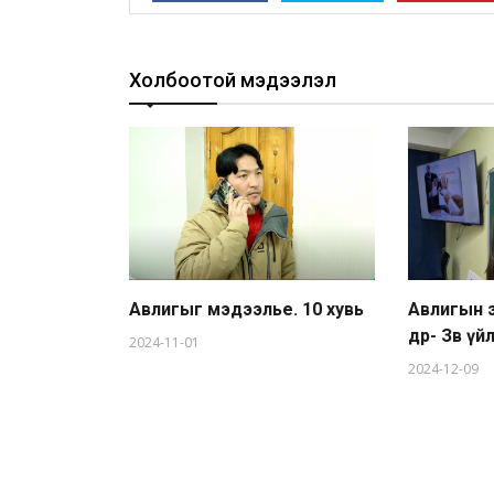
Холбоотой мэдээлэл
Авлигыг мэдээлье. 10 хувь
Авлигын 
өдөр- Зөв 
2024-11-01
2024-12-09