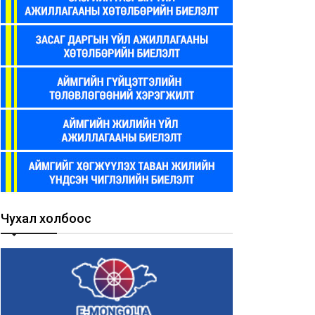
Авлигыг хэрхэн мэдээлэх
лигын гэмт хэрэг гэж юу
вэ?
?
Чухал холбоос
2024-09-25
24-09-26