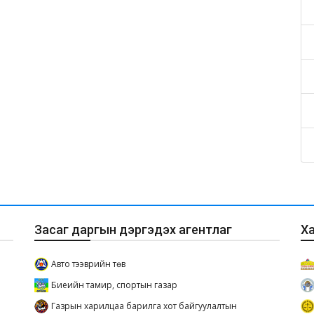
Засаг даргын дэргэдэх агентлаг
Х
Авто тээврийн төв
Биеийн тамир, спортын газар
Газрын харилцаа барилга хот байгуулалтын