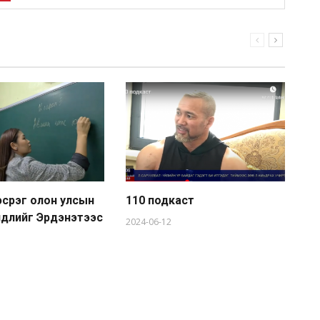
эсрэг олон улсын
110 подкаст
Ав
үйлдлийг Эрдэнэтээс
вэ
2024-06-12
20