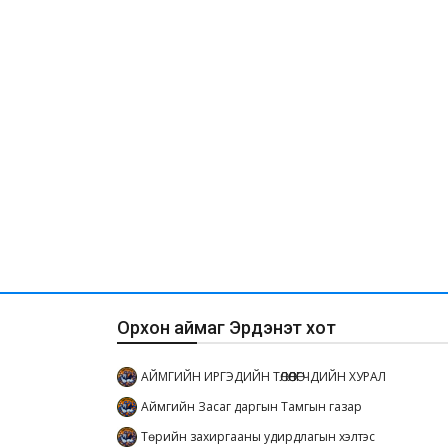
Орхон аймаг Эрдэнэт хот
АЙМГИЙН ИРГЭДИЙН ТӨЛӨӨЛӨГЧДИЙН ХУРАЛ
Аймгийн Засаг даргын Тамгын газар
Төрийн захиргааны удирдлагын хэлтэс