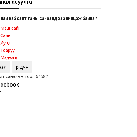
анал асуулга
най вэб сайт таны санаанд хэр нийцэж байна?
Маш сайн
Сайн
Дунд
Тааруу
Мэдэхгүй
Үнэл
Үр дүн
йт саналын тоо: 64582
acebook