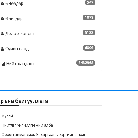
547
Өнөөдөр
1078
Өчигдөр
5188
Долоо хоногт
6806
Сүүлийн сард
7482968
Нийт хандалт
аръяа байгууллага
Музей
Нийтлэг үйлчилгээний алба
Орхон аймаг дахь Захиргааны хэргийн анхан