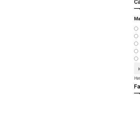
С
Ма
Ни
F