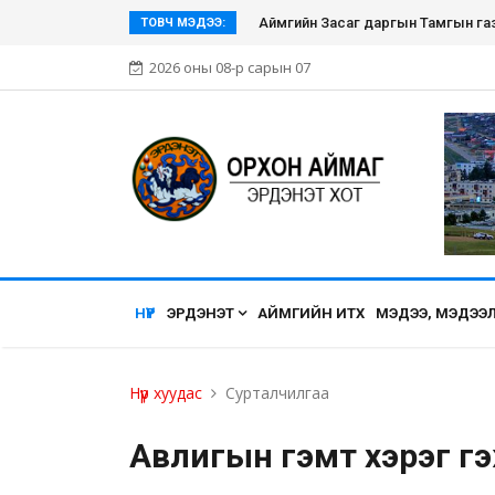
Эрдэнэт хүмүүсийн нэгдэл болсон Э
ТОВЧ МЭДЭЭ:
2026 оны 08-р сарын 07
НҮҮР
ЭРДЭНЭТ
АЙМГИЙН ИТХ
МЭДЭЭ, МЭДЭЭ
Нүүр хуудас
Сурталчилгаа
Авлигын гэмт хэрэг гэ