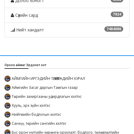
Долоо хоногт
7924
Сүүлийн сард
7484086
Нийт хандалт
Орхон аймаг Эрдэнэт хот
АЙМГИЙН ИРГЭДИЙН ТӨЛӨӨЛӨГЧДИЙН ХУРАЛ
Аймгийн Засаг даргын Тамгын газар
Төрийн захиргааны удирдлагын хэлтэс
Хууль, эрх зүйн хэлтэс
Нийгмийн бодлогын хэлтэс
Санхүү, төрийн сангийн хэлтэс
Бүс орон нутгийн хөрөнгө оруулалт, бодлого, төлөвлөлтийн