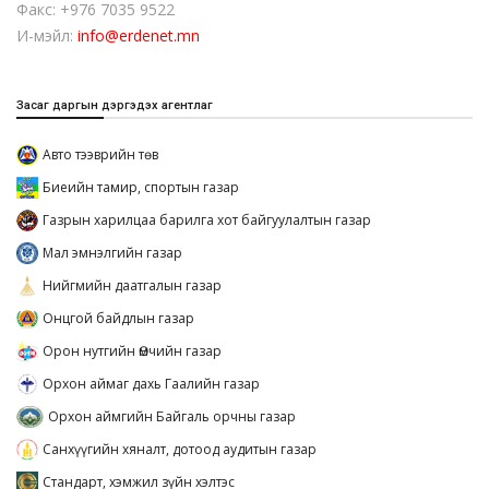
Факс: +976 7035 9522
И-мэйл:
info@erdenet.mn
Засаг даргын дэргэдэх агентлаг
Авто тээврийн төв
Биеийн тамир, спортын газар
Газрын харилцаа барилга хот байгуулалтын газар
Мал эмнэлгийн газар
Нийгмийн даатгалын газар
Онцгой байдлын газар
Орон нутгийн Өмчийн газар
Орхон аймаг дахь Гаалийн газар
Орхон аймгийн Байгаль орчны газар
Санхүүгийн хяналт, дотоод аудитын газар
Стандарт, хэмжил зүйн хэлтэс