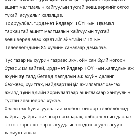
ашигт малтмалын хайгуулын тусгай зөвшөөрлийг олгох
тухай асуудлыг хэлэлцэв.
Тодруулбал, “Эрдэнэт үйлдвэр” ТӨҮГ-ын Түгээмэл
тархацтай ашигт малтмалын хайгуулын тусгай
зөвшөөрөл авах хүсэлтийг аймгийн ИТХ-ын
Төлөөлөгчдийн 85 хувийн саналаар дэмжлээ.
Тус газар нь суурин газраас 3км, ойн сан бүхий ногоон
бүсээс 2 км зайтай, Эрдэнэт үйлдвэр ТӨҮГ-ын Хаягдлын аж
ахуйн зүүн талд бөгөөд Хаягдлын аж ахуйн даланг
бэхжүүлэх, хүчитгэх, найдвартай үйл ажиллагааг хангах
ажилд түүхий эдийн зориулалтаар ашиглахаар хайгуулын
тусгай зөвшөөрөл хүсжээ.
Хэлэлцэж буй асуудалтай холбоотойгоор төлөөлөгчид
хайрга, дайрганы чанарт анхаарах, олборлолтын дараах
нөхөн сэргээлт зэрэг асуудлыг хөндөж асуулт асууж
хариулт авлаа.