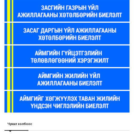
Чухал холбоос