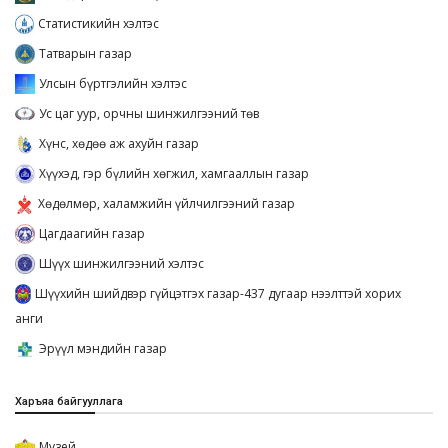
Статистикийн хэлтэс
Татварын газар
Улсын бүртгэлийн хэлтэс
Ус цаг уур, орчны шинжилгээний төв
Хүнс, хөдөө аж ахуйн газар
Хүүхэд, гэр бүлийн хөгжил, хамгааллын газар
Хөдөлмөр, халамжийн үйлчилгээний газар
Цагдаагийн газар
Шүүх шинжилгээний хэлтэс
Шүүхийн шийдвэр гүйцэтгэх газар-437 дугаар нээлттэй хорих
анги
Эрүүл мэндийн газар
Харъяа байгууллага
Музей