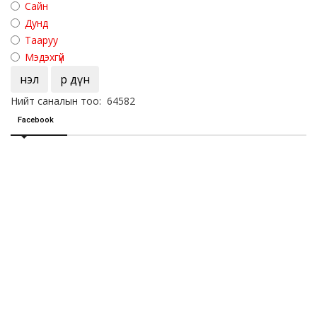
Сайн
Дунд
Тааруу
Мэдэхгүй
Үнэл
Үр дүн
Нийт саналын тоо: 64582
Facebook