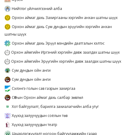
Нийтлэг үйлчилгээний алба
Орхон аймаг дахь Захиргааны хэргийн анхан шатны шүүх
Орхон аймаг дахь Сум дундын эрүүгийн хэргийн анхан
шатны шүүх
Орхон аймаг дахь Эрүүл мэндийн даатгалын хэлтэс
Орхон аймгийн Иргэний хэргийн давж заалдах шатны шүүх
Орхон аймгийн Эрүүгийн хэргийн давж заалдах шатны шүүх
Сум дундын ойн анги
Сум дундын ойн анги
Сэлэнгэ голын сав газрын захиргаа
СӨХ-ын Орхон аймаг дахь салбар зөвлөл
Хот байгуулалт, барилга захиалагчийн алба утүг
Хүүхэд залуучуудын соёлын төв
Хүүхэд залуучуудын театр
Цэцэрлэгжүүлэлт ногоон байгууламжийн газар