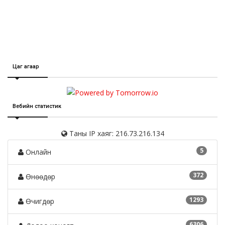
Цаг агаар
Вебийн статистик
Таны IP хаяг: 216.73.216.134
5
Онлайн
372
Өнөөдөр
1293
Өчигдөр
6306