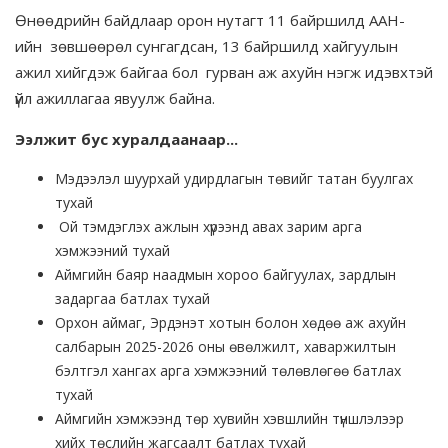
Өнөөдрийн байдлаар орон нутагт 11 байршилд ААН-
ийн зөвшөөрөл сунгагдсан, 13 байршилд хайгуулын
ажил хийгдэж байгаа бол гурван аж ахуйн нэгж идэвхтэй
үйл ажиллагаа явуулж байна.
Ээлжит бус хуралдаанаар...
Мэдээлэл шуурхай удирдлагын төвийг татан буулгах
тухай
Ой тэмдэглэх ажлын хүрээнд авах зарим арга
хэмжээний тухай
Аймгийн баяр наадмын хороо байгуулах, зардлын
задаргаа батлах тухай
Орхон аймаг, Эрдэнэт хотын болон хөдөө аж ахуйн
салбарын 2025-2026 оны өвөлжилт, хаваржилтын
бэлтгэл хангах арга хэмжээний төлөвлөгөө батлах
тухай
Аймгийн хэмжээнд төр хувийн хэвшлийн түншлэлээр
хийх төслийн жагсаалт батлах тухай