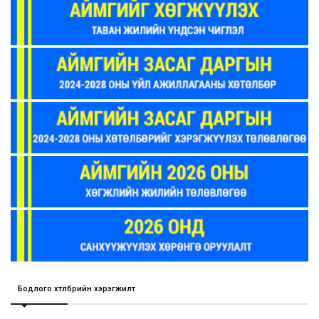
Бодлого хөтөлбөрийн хэрэгжилт