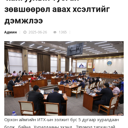
зөвшөөрөл авах хүсэлтийг
дэмжлээ
Админ
2025-06-26
1365
Орхон аймгийн ИТХ-ын ээлжит бус 5 дугаар хуралдаан
болж байна. Хуралдааны эхэнд Түгээмэл тархацтай