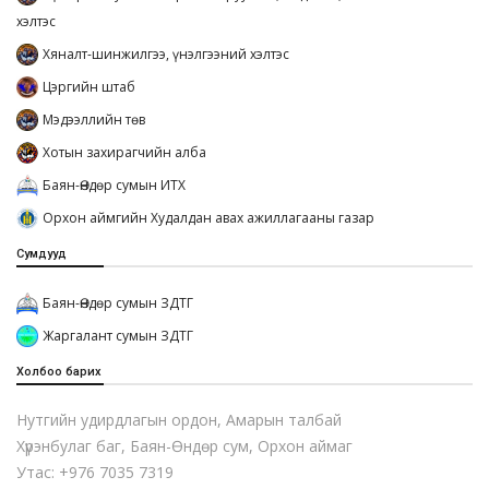
хэлтэс
Хяналт-шинжилгээ, үнэлгээний хэлтэс
Цэргийн штаб
Мэдээллийн төв
Хотын захирагчийн алба
Баян-Өндөр сумын ИТХ
Орхон аймгийн Худалдан авах ажиллагааны газар
Сумдууд
Баян-Өндөр сумын ЗДТГ
Жаргалант сумын ЗДТГ
Холбоо барих
Нутгийн удирдлагын ордон, Амарын талбай
Хүрэнбулаг баг, Баян-Өндөр сум, Орхон аймаг
Утас: +976 7035 7319