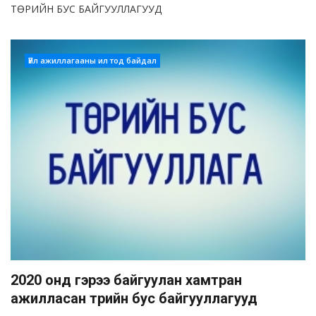
ТӨРИЙН БУС БАЙГУУЛЛАГУУД
Үйл ажиллагааны ил тод байдал
2020 онд гэрээ байгуулан хамтран
ажилласан төрийн бус байгууллагууд