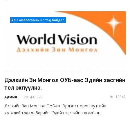
Үйл ажиллагааны ил тод байдал
Дэлхийн Зөн Монгол ОУБ-аас Эдийн засгийн
төсөл эхлүүлнэ.
13342
Админ
2014-01-29
Дэлхийн Зөн Монгол ОУБ-ын Эрдэнэт орон нутгийн
хөгжлийн хөтөлбөрийн “Эдийн засгийн төсөл”-нь ...