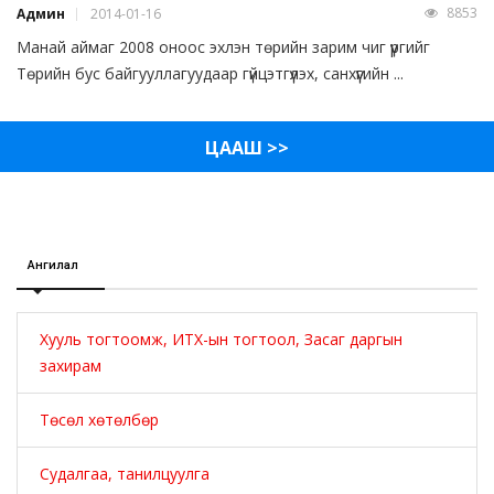
8853
Админ
2014-01-16
Манай аймаг 2008 оноос эхлэн төрийн зарим чиг үүргийг
Төрийн бус байгууллагуудаар гүйцэтгүүлэх, санхүүгийн ...
ЦААШ >>
Ангилал
Хууль тогтоомж, ИТХ-ын тогтоол, Засаг даргын
захирам
Төсөл хөтөлбөр
Судалгаа, танилцуулга