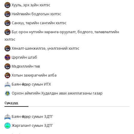
Хууль, эрх зүйн хэлтэс
Нийгмийн бодлогын хэлтэс
Санхүү, төрийн сангийн хэлтэс
Бүс орон нутгийн хөрөнгө оруулалт, бодлого, төлөвлөлтийн
хэлтэс
Хяналт-шинжилгээ, үнэлгээний хэлтэс
Цэргийн штаб
Мэдээллийн төв
Хотын захирагчийн алба
Баян-Өндөр сумын ИТХ
Орхон аймгийн Худалдан авах ажиллагааны газар
Сумдууд
Баян-Өндөр сумын ЗДТГ
Жаргалант сумын ЗДТГ