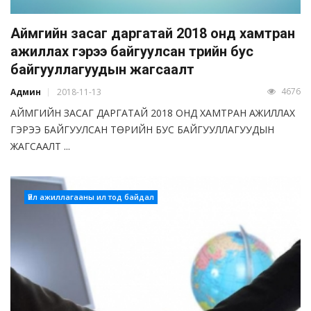
Аймгийн засаг даргатай 2018 онд хамтран
ажиллах гэрээ байгуулсан төрийн бус
байгууллагуудын жагсаалт
4676
Админ
2018-11-13
АЙМГИЙН ЗАСАГ ДАРГАТАЙ 2018 ОНД ХАМТРАН АЖИЛЛАХ
ГЭРЭЭ БАЙГУУЛСАН ТӨРИЙН БУС БАЙГУУЛЛАГУУДЫН
ЖАГСААЛТ ...
Үйл ажиллагааны ил тод байдал