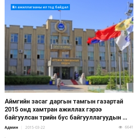
Үйл ажиллагааны ил тод байдал
Аймгийн засаг даргын тамгын газартай
2015 онд хамтран ажиллах гэрээ
байгуулсан төрийн бус байгууллагуудын ...
6641
Админ
2015-03-22
.