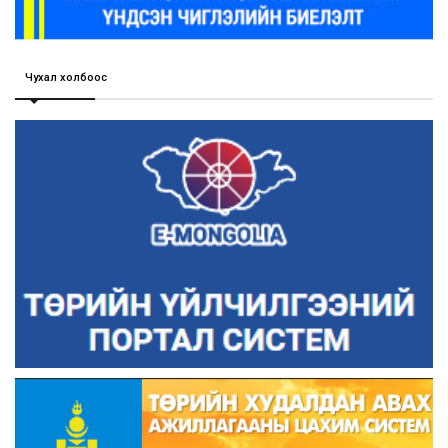
Чухал холбоос