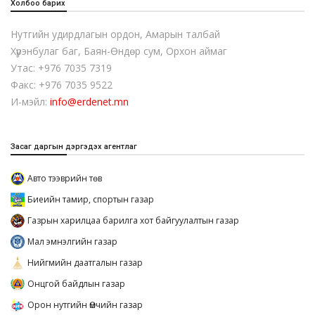
Холбоо барих
Нутгийн удирдлагын ордон, Амарын талбай
Хүрэнбулаг баг, Баян-Өндөр сум, Орхон аймаг
Утас: +976 7035 7319
Факс: +976 7035 9522
И-мэйл:
info@erdenet.mn
Засаг даргын дэргэдэх агентлаг
Авто тээврийн төв
Биеийн тамир, спортын газар
Газрын харилцаа барилга хот байгуулалтын газар
Мал эмнэлгийн газар
Нийгмийн даатгалын газар
Онцгой байдлын газар
Орон нутгийн Өмчийн газар