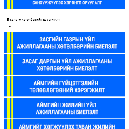
Бодлого хөтөлбөрийн хэрэгжилт