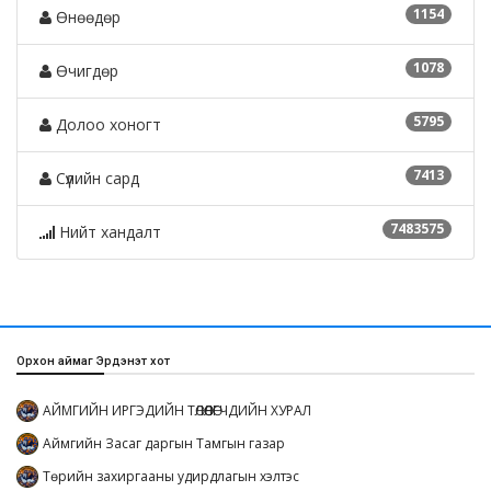
1154
Өнөөдөр
1078
Өчигдөр
5795
Долоо хоногт
7413
Сүүлийн сард
7483575
Нийт хандалт
Орхон аймаг Эрдэнэт хот
АЙМГИЙН ИРГЭДИЙН ТӨЛӨӨЛӨГЧДИЙН ХУРАЛ
Аймгийн Засаг даргын Тамгын газар
Төрийн захиргааны удирдлагын хэлтэс