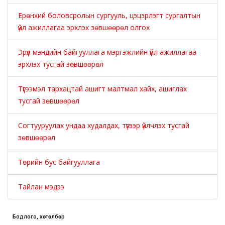
Ерөнхий боловсролын сургууль, цэцэрлэгт сургалтын
үйл ажиллагаа эрхлэх зөвшөөрөл олгох
Эрүүл мэндийн байгууллага мэргэжлийн үйл ажиллагаа
эрхлэх тусгай зөвшөөрөл
Түгээмэл тархацтай ашигт малтмал хайх, ашиглах
тусгай зөвшөөрөл
Согтууруулах ундаа худалдах, түүгээр үйлчлэх тусгай
зөвшөөрөл
Төрийн бус байгууллага
Тайлан мэдээ
Бодлого, хөтөлбөр