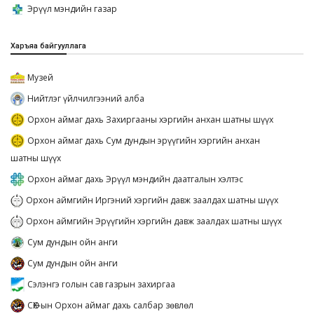
Эрүүл мэндийн газар
Харъяа байгууллага
Музей
Нийтлэг үйлчилгээний алба
Орхон аймаг дахь Захиргааны хэргийн анхан шатны шүүх
Орхон аймаг дахь Сум дундын эрүүгийн хэргийн анхан
шатны шүүх
Орхон аймаг дахь Эрүүл мэндийн даатгалын хэлтэс
Орхон аймгийн Иргэний хэргийн давж заалдах шатны шүүх
Орхон аймгийн Эрүүгийн хэргийн давж заалдах шатны шүүх
Сум дундын ойн анги
Сум дундын ойн анги
Сэлэнгэ голын сав газрын захиргаа
СӨХ-ын Орхон аймаг дахь салбар зөвлөл