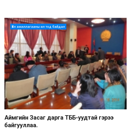
Үйл ажиллагааны ил тод байдал
Аймгийн Засаг дарга ТББ-уудтай гэрээ
байгууллаа.