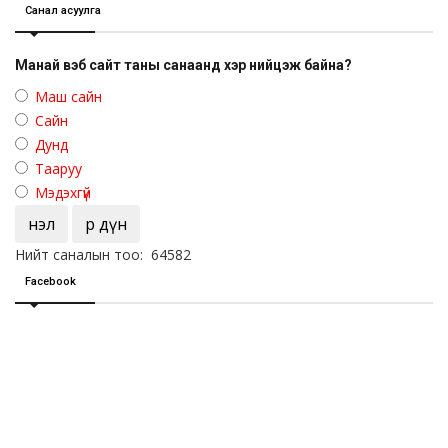
Санал асуулга
Манай вэб сайт таны санаанд хэр нийцэж байна?
Маш сайн
Сайн
Дунд
Тааруу
Мэдэхгүй
Үнэл
Үр дүн
Нийт саналын тоо: 64582
Facebook