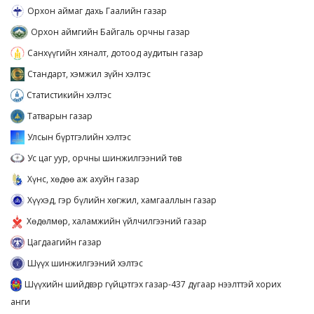
Орхон аймаг дахь Гаалийн газар
Орхон аймгийн Байгаль орчны газар
Санхүүгийн хяналт, дотоод аудитын газар
Стандарт, хэмжил зүйн хэлтэс
Статистикийн хэлтэс
Татварын газар
Улсын бүртгэлийн хэлтэс
Ус цаг уур, орчны шинжилгээний төв
Хүнс, хөдөө аж ахуйн газар
Хүүхэд, гэр бүлийн хөгжил, хамгааллын газар
Хөдөлмөр, халамжийн үйлчилгээний газар
Цагдаагийн газар
Шүүх шинжилгээний хэлтэс
Шүүхийн шийдвэр гүйцэтгэх газар-437 дугаар нээлттэй хорих
анги