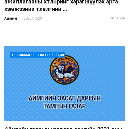
ажиллагааны хөтөлбөрийг хэрэгжүүлэх арга
хэмжээний төлөвлөгөөний ...
1694
Админ
2022-12-29
Үйл ажиллагааны ил тод байдал