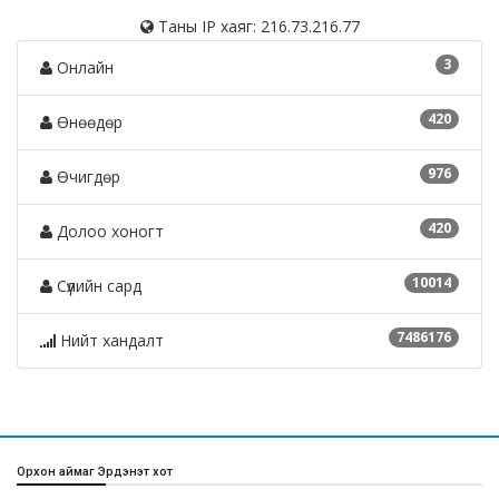
Таны IP хаяг: 216.73.216.77
3
Онлайн
420
Өнөөдөр
976
Өчигдөр
420
Долоо хоногт
10014
Сүүлийн сард
7486176
Нийт хандалт
Орхон аймаг Эрдэнэт хот