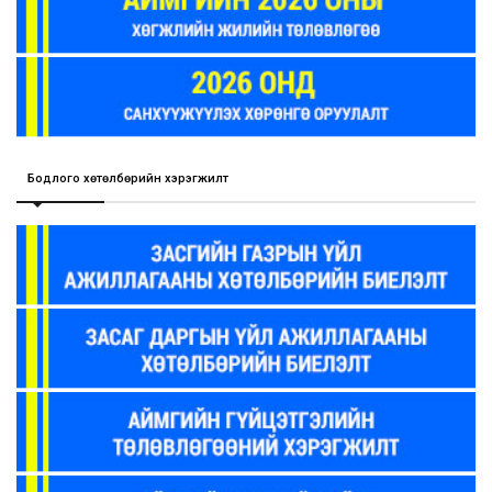
Бодлого хөтөлбөрийн хэрэгжилт