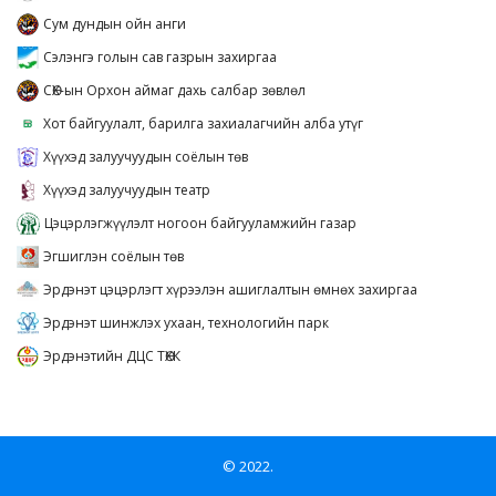
Сум дундын ойн анги
Сэлэнгэ голын сав газрын захиргаа
СӨХ-ын Орхон аймаг дахь салбар зөвлөл
Хот байгуулалт, барилга захиалагчийн алба утүг
Хүүхэд залуучуудын соёлын төв
Хүүхэд залуучуудын театр
Цэцэрлэгжүүлэлт ногоон байгууламжийн газар
Эгшиглэн соёлын төв
Эрдэнэт цэцэрлэгт хүрээлэн ашиглалтын өмнөх захиргаа
Эрдэнэт шинжлэх ухаан, технологийн парк
Эрдэнэтийн ДЦС ТӨХК
© 2022.