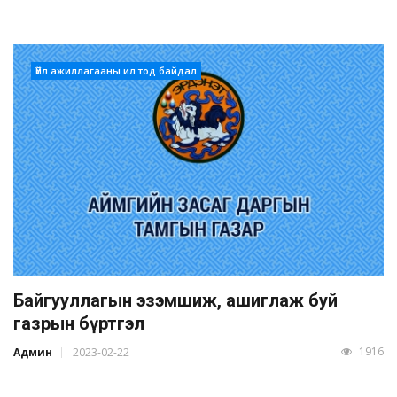
Үйл ажиллагааны ил тод байдал
Байгууллагын эзэмшиж, ашиглаж буй
газрын бүртгэл
1916
Админ
2023-02-22