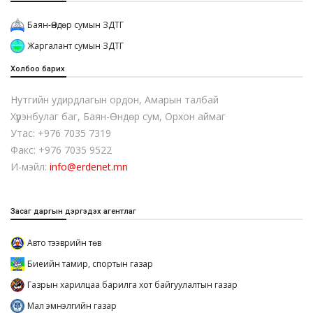
Баян-Өндөр сумын ЗДТГ
Жаргалант сумын ЗДТГ
Холбоо барих
Нутгийн удирдлагын ордон, Амарын талбай
Хүрэнбулаг баг, Баян-Өндөр сум, Орхон аймаг
Утас: +976 7035 7319
Факс: +976 7035 9522
И-мэйл:
info@erdenet.mn
Засаг даргын дэргэдэх агентлаг
Авто тээврийн төв
Биеийн тамир, спортын газар
Газрын харилцаа барилга хот байгуулалтын газар
Мал эмнэлгийн газар