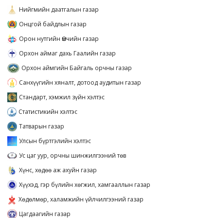
Нийгмийн даатгалын газар
Онцгой байдлын газар
Орон нутгийн Өмчийн газар
Орхон аймаг дахь Гаалийн газар
Орхон аймгийн Байгаль орчны газар
Санхүүгийн хяналт, дотоод аудитын газар
Стандарт, хэмжил зүйн хэлтэс
Статистикийн хэлтэс
Татварын газар
Улсын бүртгэлийн хэлтэс
Ус цаг уур, орчны шинжилгээний төв
Хүнс, хөдөө аж ахуйн газар
Хүүхэд, гэр бүлийн хөгжил, хамгааллын газар
Хөдөлмөр, халамжийн үйлчилгээний газар
Цагдаагийн газар