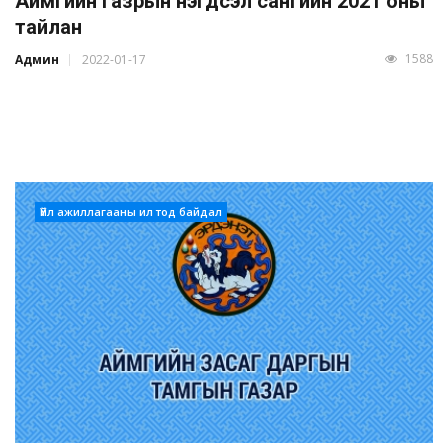
Аймгийн газрын нэгдсэл сангийн 2021 оны
тайлан
1588
Админ
2022-01-17
Үйл ажиллагааны ил тод байдал