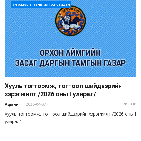
Үйл ажиллагааны ил тод байдал
Хууль тогтоомж, тогтоол шийдвэрийн
хэрэгжилт /2026 оны I улирал/
338
Админ
2026-04-07
Хууль тогтоомж, тогтоол шийдвэрийн хэрэгжилт /2026 оны I
улирал/