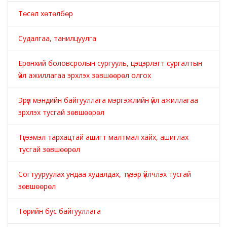
Төсөл хөтөлбөр
Судалгаа, танилцуулга
Ерөнхий боловсролын сургууль, цэцэрлэгт сургалтын
үйл ажиллагаа эрхлэх зөвшөөрөл олгох
Эрүүл мэндийн байгууллага мэргэжлийн үйл ажиллагаа
эрхлэх тусгай зөвшөөрөл
Түгээмэл тархацтай ашигт малтмал хайх, ашиглах
тусгай зөвшөөрөл
Согтууруулах ундаа худалдах, түүгээр үйлчлэх тусгай
зөвшөөрөл
Төрийн бус байгууллага