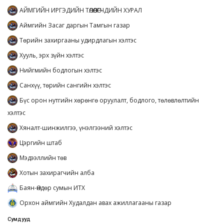
АЙМГИЙН ИРГЭДИЙН ТӨЛӨӨЛӨГЧДИЙН ХУРАЛ
Аймгийн Засаг даргын Тамгын газар
Төрийн захиргааны удирдлагын хэлтэс
Хууль, эрх зүйн хэлтэс
Нийгмийн бодлогын хэлтэс
Санхүү, төрийн сангийн хэлтэс
Бүс орон нутгийн хөрөнгө оруулалт, бодлого, төлөвлөлтийн
хэлтэс
Хяналт-шинжилгээ, үнэлгээний хэлтэс
Цэргийн штаб
Мэдээллийн төв
Хотын захирагчийн алба
Баян-Өндөр сумын ИТХ
Орхон аймгийн Худалдан авах ажиллагааны газар
Сумдууд