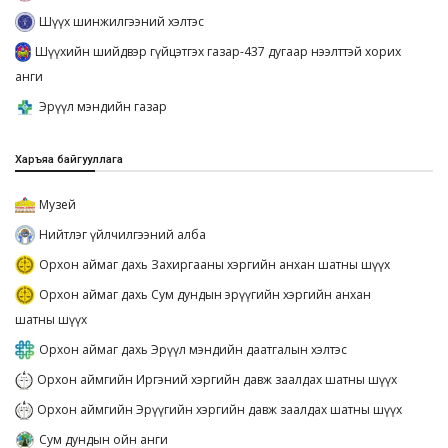
Шүүх шинжилгээний хэлтэс
Шүүхийн шийдвэр гүйцэтгэх газар-437 дугаар нээлттэй хорих
анги
Эрүүл мэндийн газар
Харъяа байгууллага
Музей
Нийтлэг үйлчилгээний алба
Орхон аймаг дахь Захиргааны хэргийн анхан шатны шүүх
Орхон аймаг дахь Сум дундын эрүүгийн хэргийн анхан
шатны шүүх
Орхон аймаг дахь Эрүүл мэндийн даатгалын хэлтэс
Орхон аймгийн Иргэний хэргийн давж заалдах шатны шүүх
Орхон аймгийн Эрүүгийн хэргийн давж заалдах шатны шүүх
Сум дундын ойн анги