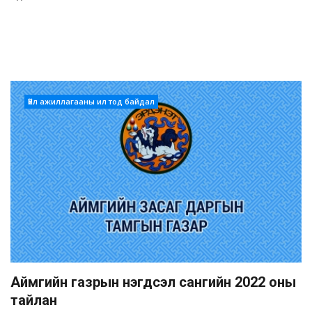
Үйл ажиллагааны ил тод байдал
Аймгийн газрын нэгдсэл сангийн 2022 оны
тайлан