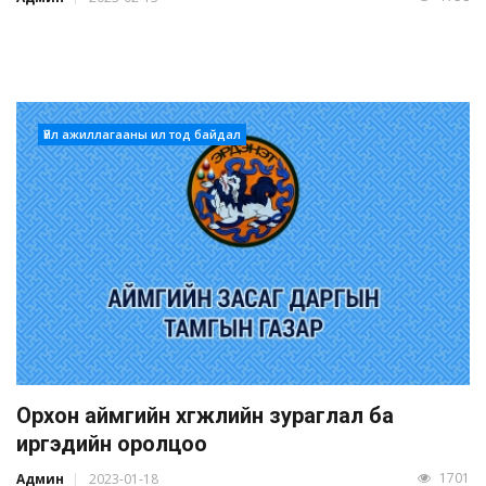
Үйл ажиллагааны ил тод байдал
Орхон аймгийн хөгжлийн зураглал ба
иргэдийн оролцоо
1701
Админ
2023-01-18