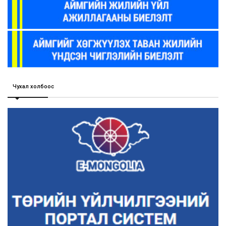
Чухал холбоос