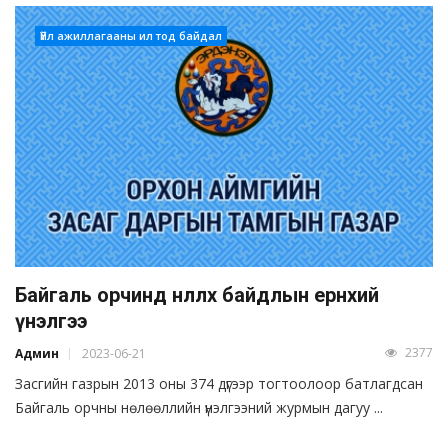
Үйл ажиллагааны ил тод байдал
Байгаль орчинд нөлөөлөх байдлын ерөнхий
үнэлгээ
2377
Админ
2023-06-21
Засгийн газрын 2013 оны 374 дүгээр тогтоолоор батлагдсан
Байгаль орчны нөлөөллийн үнэлгээний журмын дагуу ...