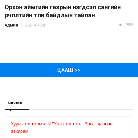
Орхон аймгийн газрын нэгдсэл сангийн
өөрчлөлтийн төлөв байдлын тайлан
1558
Админ
2021-04-28
ЦААШ >>
Ангилал
Хууль тогтоомж, ИТХ-ын тогтоол, Засаг даргын
захирам