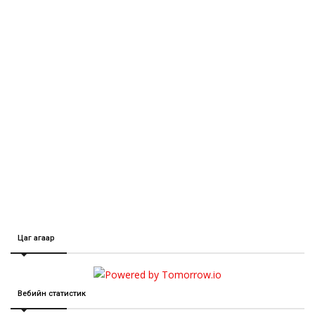
Цаг агаар
Вебийн статистик