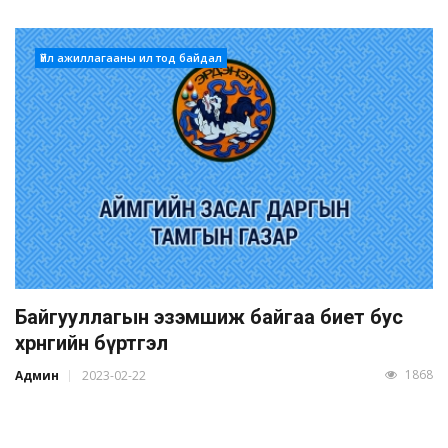
Үйл ажиллагааны ил тод байдал
Байгууллагын эзэмшиж байгаа биет бус
хөрөнгийн бүртгэл
1868
Админ
2023-02-22