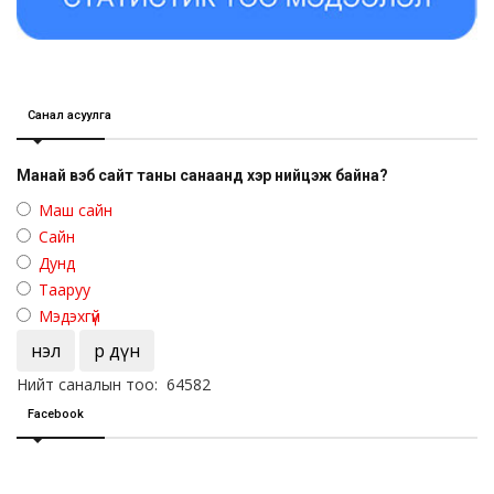
Санал асуулга
Манай вэб сайт таны санаанд хэр нийцэж байна?
Маш сайн
Сайн
Дунд
Тааруу
Мэдэхгүй
Үнэл
Үр дүн
Нийт саналын тоо: 64582
Facebook