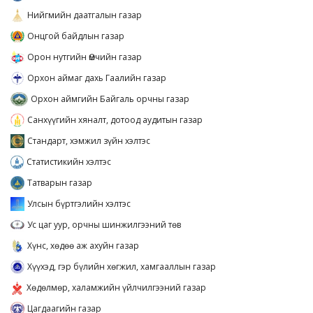
Нийгмийн даатгалын газар
Онцгой байдлын газар
Орон нутгийн Өмчийн газар
Орхон аймаг дахь Гаалийн газар
Орхон аймгийн Байгаль орчны газар
Санхүүгийн хяналт, дотоод аудитын газар
Стандарт, хэмжил зүйн хэлтэс
Статистикийн хэлтэс
Татварын газар
Улсын бүртгэлийн хэлтэс
Ус цаг уур, орчны шинжилгээний төв
Хүнс, хөдөө аж ахуйн газар
Хүүхэд, гэр бүлийн хөгжил, хамгааллын газар
Хөдөлмөр, халамжийн үйлчилгээний газар
Цагдаагийн газар