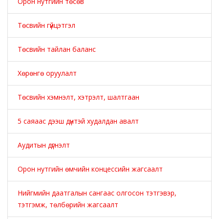
Орон нутгийн төсөв
Төсвийн гүйцэтгэл
Төсвийн тайлан баланс
Хөрөнгө оруулалт
Төсвийн хэмнэлт, хэтрэлт, шалтгаан
5 саяаас дээш дүнтэй худалдан авалт
Аудитын дүгнэлт
Орон нутгийн өмчийн концессийн жагсаалт
Нийгмийн даатгалын сангаас олгосон тэтгэвэр,
тэтгэмж, төлбөрийн жагсаалт