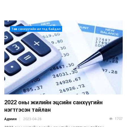
Төсөв санхүүгийн ил тод байдал
2022 оны жилийн эцсийн санхүүгийн
нэгтгэсэн тайлан
1707
Админ
2023-04-28