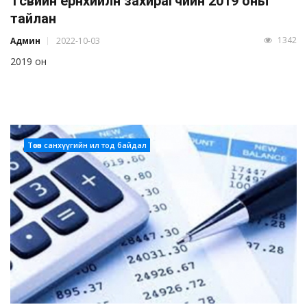
Төсвийн ерөнхийлөн захирагчийн 2019 оны
тайлан
1342
Админ
2022-10-03
2019 он
Төсөв санхүүгийн ил тод байдал