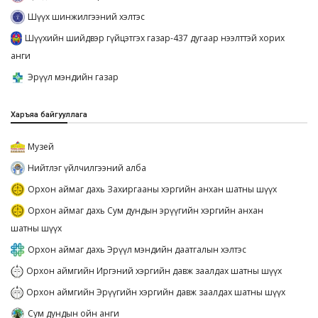
Шүүх шинжилгээний хэлтэс
Шүүхийн шийдвэр гүйцэтгэх газар-437 дугаар нээлттэй хорих
анги
Эрүүл мэндийн газар
Харъяа байгууллага
Музей
Нийтлэг үйлчилгээний алба
Орхон аймаг дахь Захиргааны хэргийн анхан шатны шүүх
Орхон аймаг дахь Сум дундын эрүүгийн хэргийн анхан
шатны шүүх
Орхон аймаг дахь Эрүүл мэндийн даатгалын хэлтэс
Орхон аймгийн Иргэний хэргийн давж заалдах шатны шүүх
Орхон аймгийн Эрүүгийн хэргийн давж заалдах шатны шүүх
Сум дундын ойн анги