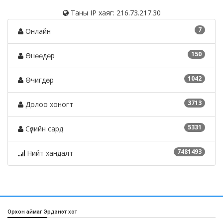
Таны IP хаяг: 216.73.217.30
7
Онлайн
150
Өнөөдөр
1042
Өчигдөр
3713
Долоо хоногт
5331
Сүүлийн сард
7481493
Нийт хандалт
Орхон аймаг Эрдэнэт хот