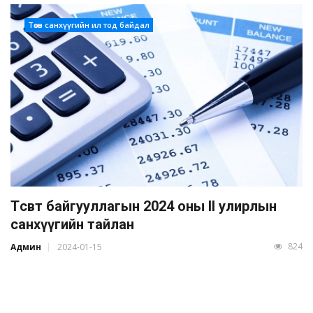
Төсөв санхүүгийн ил тод байдал
Төсөвт байгууллагын 2024 оны II улирлын
санхүүгийн тайлан
824
Админ
2024-01-15