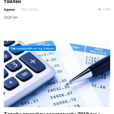
тайлан
1399
Админ
2022-10-03
2020 он
Төсөв санхүүгийн ил тод байдал