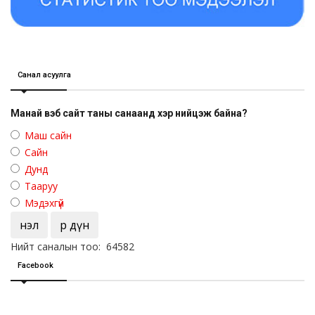
Санал асуулга
Манай вэб сайт таны санаанд хэр нийцэж байна?
Маш сайн
Сайн
Дунд
Тааруу
Мэдэхгүй
Үнэл
Үр дүн
Нийт саналын тоо: 64582
Facebook