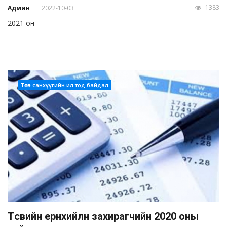
1383
Админ
2022-10-03
2021 он
Төсөв санхүүгийн ил тод байдал
Төсвийн ерөнхийлөн захирагчийн 2020 оны