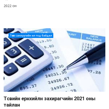
2022 он
Төсөв санхүүгийн ил тод байдал
Төсвийн ерөнхийлөн захирагчийн 2021 оны
тайлан