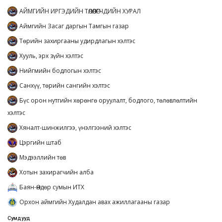
АЙМГИЙН ИРГЭДИЙН ТӨЛӨӨЛӨГЧДИЙН ХУРАЛ
Аймгийн Засаг даргын Тамгын газар
Төрийн захиргааны удирдлагын хэлтэс
Хууль, эрх зүйн хэлтэс
Нийгмийн бодлогын хэлтэс
Санхүү, төрийн сангийн хэлтэс
Бүс орон нутгийн хөрөнгө оруулалт, бодлого, төлөвлөлтийн
хэлтэс
Хяналт-шинжилгээ, үнэлгээний хэлтэс
Цэргийн штаб
Мэдээллийн төв
Хотын захирагчийн алба
Баян-Өндөр сумын ИТХ
Орхон аймгийн Худалдан авах ажиллагааны газар
Сумдууд