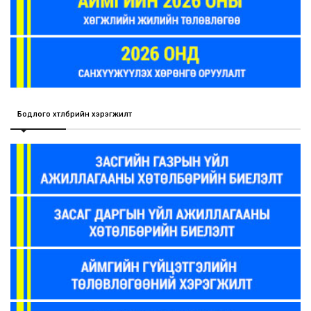
Бодлого хөтөлбөрийн хэрэгжилт