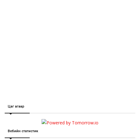
Цаг агаар
Вебийн статистик