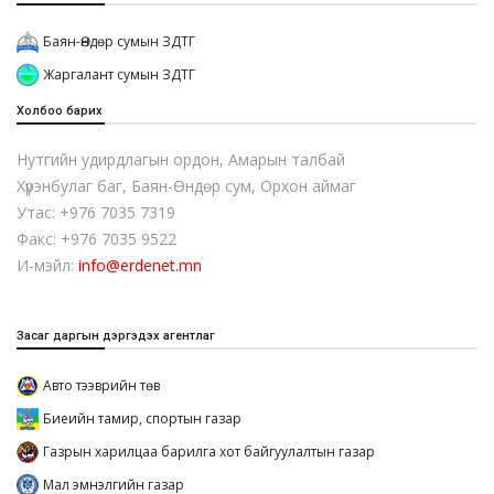
Баян-Өндөр сумын ЗДТГ
Жаргалант сумын ЗДТГ
Холбоо барих
Нутгийн удирдлагын ордон, Амарын талбай
Хүрэнбулаг баг, Баян-Өндөр сум, Орхон аймаг
Утас: +976 7035 7319
Факс: +976 7035 9522
И-мэйл:
info@erdenet.mn
Засаг даргын дэргэдэх агентлаг
Авто тээврийн төв
Биеийн тамир, спортын газар
Газрын харилцаа барилга хот байгуулалтын газар
Мал эмнэлгийн газар