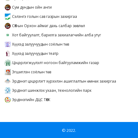
Сум дундын ойн анги
Сэлэнгэ голын сав газрын захиргаа
СӨХ-ын Орхон аймаг дахь салбар зөвлөл
Хот байгуулалт, барилга захиалагчийн алба утүг
Хүүхэд залуучуудын соёлын төв
Хүүхэд залуучуудын театр
Цэцэрлэгжүүлэлт ногоон байгууламжийн газар
Эгшиглэн соёлын төв
Эрдэнэт цэцэрлэгт хүрээлэн ашиглалтын өмнөх захиргаа
Эрдэнэт шинжлэх ухаан, технологийн парк
Эрдэнэтийн ДЦС ТӨХК
© 2022.