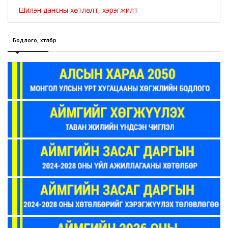
Шилэн дансны хөтлөлт, хэрэгжилт
Бодлого, хөтөлбөр