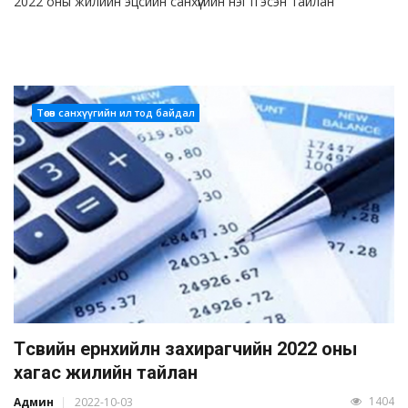
2022 оны жилийн эцсийн санхүүгийн нэгтгэсэн тайлан
Төсөв санхүүгийн ил тод байдал
Төсвийн ерөнхийлөн захирагчийн 2022 оны
хагас жилийн тайлан
1404
Админ
2022-10-03