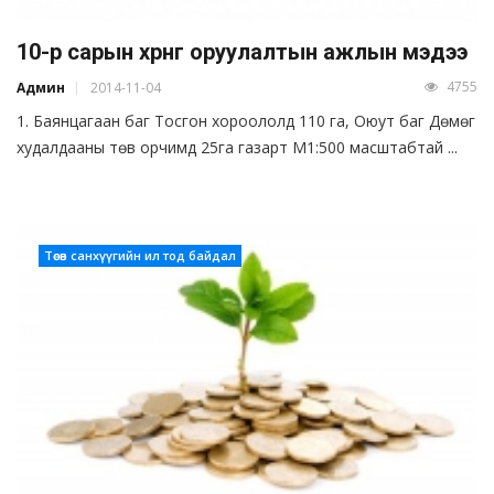
10-р сарын хөрөнгө оруулалтын ажлын мэдээ
4755
Админ
2014-11-04
1. Баянцагаан баг Тосгон хороололд 110 га, Оюут баг Дөмөг
худалдааны төв орчимд 25га газарт М1:500 масштабтай ...
Төсөв санхүүгийн ил тод байдал