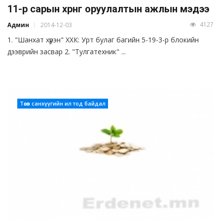
11-р сарын хөрөнгө оруулалтын ажлын мэдээ
4127
Админ
2014-12-03
1. "Шанхат хүрэн" ХХК: Урт булаг багийн 5-19-3-р блокийн
дээврийн засвар 2. "Тулгатехник" ...
Төсөв санхүүгийн ил тод байдал