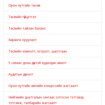
Орон нутгийн төсөв
Төсвийн гүйцэтгэл
Төсвийн тайлан баланс
Хөрөнгө оруулалт
Төсвийн хэмнэлт, хэтрэлт, шалтгаан
5 саяаас дээш дүнтэй худалдан авалт
Аудитын дүгнэлт
Орон нутгийн өмчийн концессийн жагсаалт
Нийгмийн даатгалын сангаас олгосон тэтгэвэр,
тэтгэмж, төлбөрийн жагсаалт