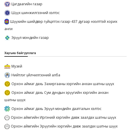
Цагдаагийн газар
Шүүх шинжилгээний хэлтэс
Шүүхийн шийдвэр гүйцэтгэх газар-437 дугаар нээлттэй хорих
анги
Эрүүл мэндийн газар
Харъяа байгууллага
Музей
Нийтлэг үйлчилгээний алба
Орхон аймаг дахь Захиргааны хэргийн анхан шатны шүүх
Орхон аймаг дахь Сум дундын эрүүгийн хэргийн анхан
шатны шүүх
Орхон аймаг дахь Эрүүл мэндийн даатгалын хэлтэс
Орхон аймгийн Иргэний хэргийн давж заалдах шатны шүүх
Орхон аймгийн Эрүүгийн хэргийн давж заалдах шатны шүүх