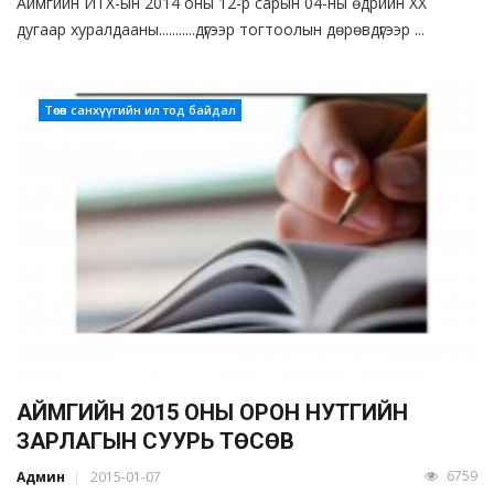
Аймгийн ИТХ-ын 2014 оны 12-р сарын 04-ны өдрийн XX
дугаар хуралдааны...........дүгээр тогтоолын дөрөвдүгээр ...
Төсөв санхүүгийн ил тод байдал
АЙМГИЙН 2015 ОНЫ ОРОН НУТГИЙН
ЗАРЛАГЫН СУУРЬ ТӨСӨВ
6759
Админ
2015-01-07