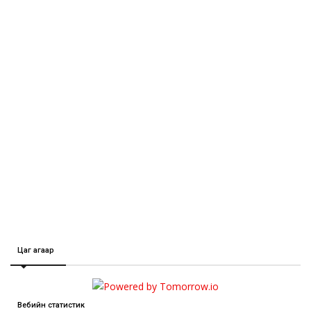
Цаг агаар
Вебийн статистик