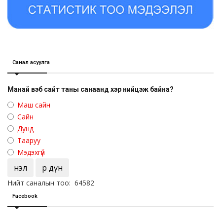
Санал асуулга
Манай вэб сайт таны санаанд хэр нийцэж байна?
Маш сайн
Сайн
Дунд
Тааруу
Мэдэхгүй
Үнэл
Үр дүн
Нийт саналын тоо: 64582
Facebook