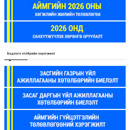
Бодлого хөтөлбөрийн хэрэгжилт