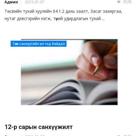
3528
Админ
2015-01-07
Төсвийн тухай хуулийн 64.1.2 дахь заалт, Засаг захиргаа,
нутаг дэвсгэрийн нэгж, түүний удирдлагын тухай ...
Төсөв санхүүгийн ил тод байдал
12-р сарын санхүүжилт