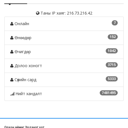
Таны IP хаяг: 216.73.216.42
7
Онлайн
152
Өнөөдөр
1042
Өчигдөр
3715
Долоо хоногт
5333
Сүүлийн сард
7481495
Нийт хандалт
Орхон аймаг Эрдэнэт хот