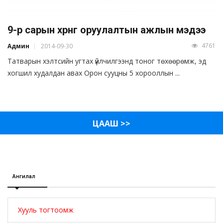
9-р сарын хөрөнгө оруулалтын ажлын мэдээ
4761
Админ
2014-09-30
Татварын хэлтсийн угтах үйлчилгээнд тоног төхөөрөмж, эд
хогшил худалдан авах Орон сууцны 5 хорооллын ...
ЦААШ >>
Ангилал
Хууль тогтоомж