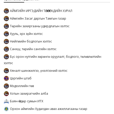
АЙМГИЙН ИРГЭДИЙН ТӨЛӨӨЛӨГЧДИЙН ХУРАЛ
Аймгийн Засаг даргын Тамгын газар
Төрийн захиргааны удирдлагын хэлтэс
Хууль, эрх зүйн хэлтэс
Нийгмийн бодлогын хэлтэс
Санхүү, төрийн сангийн хэлтэс
Бүс орон нутгийн хөрөнгө оруулалт, бодлого, төлөвлөлтийн
хэлтэс
Хяналт-шинжилгээ, үнэлгээний хэлтэс
Цэргийн штаб
Мэдээллийн төв
Хотын захирагчийн алба
Баян-Өндөр сумын ИТХ
Орхон аймгийн Худалдан авах ажиллагааны газар