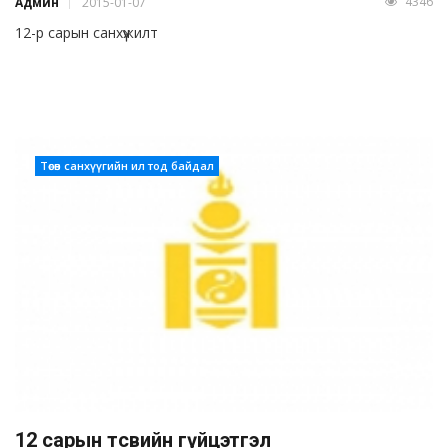
4346
Админ
2015-01-07
12-р сарын санхүүжилт
Төсөв санхүүгийн ил тод байдал
12 сарын төсвийн гүйцэтгэл