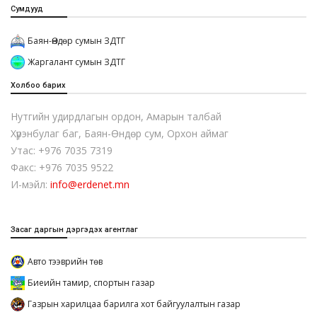
Сумдууд
Баян-Өндөр сумын ЗДТГ
Жаргалант сумын ЗДТГ
Холбоо барих
Нутгийн удирдлагын ордон, Амарын талбай
Хүрэнбулаг баг, Баян-Өндөр сум, Орхон аймаг
Утас: +976 7035 7319
Факс: +976 7035 9522
И-мэйл:
info@erdenet.mn
Засаг даргын дэргэдэх агентлаг
Авто тээврийн төв
Биеийн тамир, спортын газар
Газрын харилцаа барилга хот байгуулалтын газар