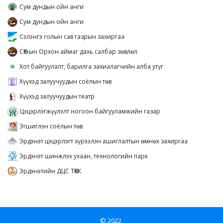
Сум дундын ойн анги
Сум дундын ойн анги
Сэлэнгэ голын сав газрын захиргаа
СӨХ-ын Орхон аймаг дахь салбар зөвлөл
Хот байгуулалт, барилга захиалагчийн алба утүг
Хүүхэд залуучуудын соёлын төв
Хүүхэд залуучуудын театр
Цэцэрлэгжүүлэлт ногоон байгууламжийн газар
Эгшиглэн соёлын төв
Эрдэнэт цэцэрлэгт хүрээлэн ашиглалтын өмнөх захиргаа
Эрдэнэт шинжлэх ухаан, технологийн парк
Эрдэнэтийн ДЦС ТӨХК
© 2022.