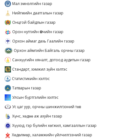
Мал эмнэлгийн газар
Нийгмийн даатгалын газар
Онцгой байдлын газар
Орон нутгийн Өмчийн газар
Орхон аймаг дахь Гаалийн газар
Орхон аймгийн Байгаль орчны газар
Санхүүгийн хяналт, дотоод аудитын газар
Стандарт, хэмжил зүйн хэлтэс
Статистикийн хэлтэс
Татварын газар
Улсын бүртгэлийн хэлтэс
Ус цаг уур, орчны шинжилгээний төв
Хүнс, хөдөө аж ахуйн газар
Хүүхэд, гэр бүлийн хөгжил, хамгааллын газар
Хөдөлмөр, халамжийн үйлчилгээний газар