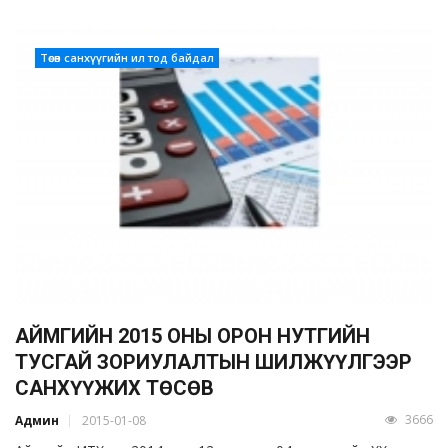
Төсөв санхүүгийн ил тод байдал
АЙМГИЙН 2015 ОНЫ ОРОН НУТГИЙН
ТУСГАЙ ЗОРИУЛАЛТЫН ШИЛЖҮҮЛГЭЭР
САНХҮҮЖИХ ТӨСӨВ
3666
Админ
2015-01-08