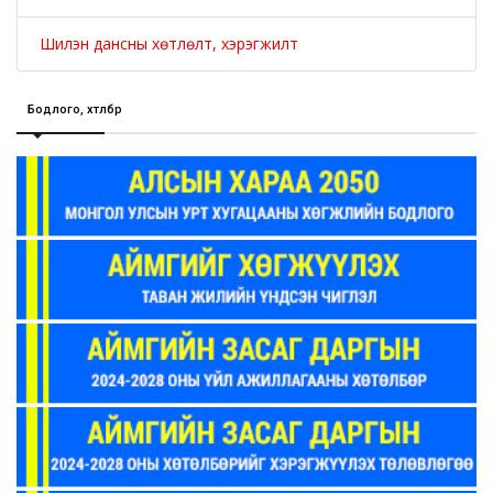
Шилэн дансны хөтлөлт, хэрэгжилт
Бодлого, хөтөлбөр