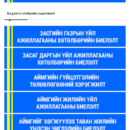
Бодлого хөтөлбөрийн хэрэгжилт