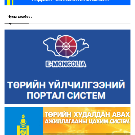
Чухал холбоос