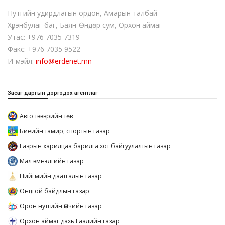
Нутгийн удирдлагын ордон, Амарын талбай
Хүрэнбулаг баг, Баян-Өндөр сум, Орхон аймаг
Утас: +976 7035 7319
Факс: +976 7035 9522
И-мэйл:
info@erdenet.mn
Засаг даргын дэргэдэх агентлаг
Авто тээврийн төв
Биеийн тамир, спортын газар
Газрын харилцаа барилга хот байгуулалтын газар
Мал эмнэлгийн газар
Нийгмийн даатгалын газар
Онцгой байдлын газар
Орон нутгийн Өмчийн газар
Орхон аймаг дахь Гаалийн газар