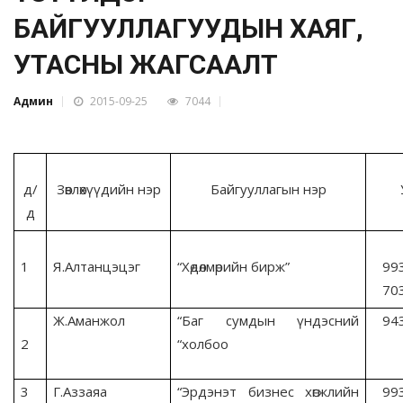
БАЙГУУЛЛАГУУДЫН ХАЯГ,
УТАСНЫ ЖАГСААЛТ
Админ
2015-09-25
7044
д/
Зөвлөхүүдийн нэр
Байгууллагын нэр
д
1
Я.Алтанцэцэг
“Хөдөлмөрийн бирж”
99
70
Ж.Аманжол
“Баг сумдын үндэсний
94
2
“холбоо
3
Г.Аззаяа
“Эрдэнэт бизнес хөгжлийн
99