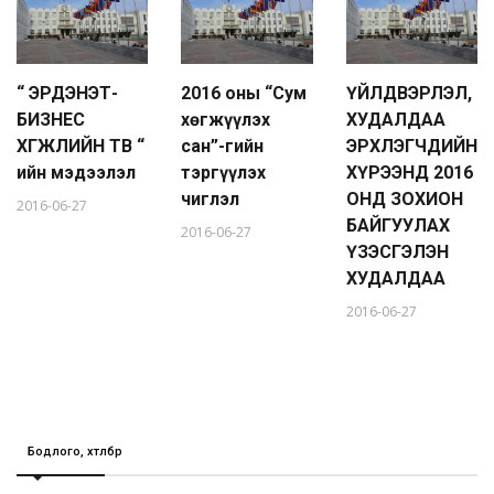
“ ЭРДЭНЭТ-
2016 оны “Сум
ҮЙЛДВЭРЛЭЛ,
БИЗНЕС
хөгжүүлэх
ХУДАЛДАА
ХӨГЖЛИЙН ТӨВ “
сан”-гийн
ЭРХЛЭГЧДИЙН
ийн мэдээлэл
тэргүүлэх
ХҮРЭЭНД 2016
чиглэл
ОНД ЗОХИОН
2016-06-27
БАЙГУУЛАХ
2016-06-27
ҮЗЭСГЭЛЭН
ХУДАЛДАА
2016-06-27
Бодлого, хөтөлбөр