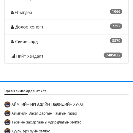
1066
Өчигдөр
7252
Долоо хоногт
8870
Сүүлийн сард
7485032
Нийт хандалт
Орхон аймаг Эрдэнэт хот
АЙМГИЙН ИРГЭДИЙН ТӨЛӨӨЛӨГЧДИЙН ХУРАЛ
Аймгийн Засаг даргын Тамгын газар
Төрийн захиргааны удирдлагын хэлтэс
Хууль, эрх зүйн хэлтэс