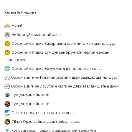
Харъяа байгууллага
Музей
Нийтлэг үйлчилгээний алба
Орхон аймаг дахь Захиргааны хэргийн анхан шатны шүүх
Орхон аймаг дахь Сум дундын эрүүгийн хэргийн анхан
шатны шүүх
Орхон аймаг дахь Эрүүл мэндийн даатгалын хэлтэс
Орхон аймгийн Иргэний хэргийн давж заалдах шатны шүүх
Орхон аймгийн Эрүүгийн хэргийн давж заалдах шатны шүүх
Сум дундын ойн анги
Сум дундын ойн анги
Сэлэнгэ голын сав газрын захиргаа
СӨХ-ын Орхон аймаг дахь салбар зөвлөл
Хот байгуулалт, барилга захиалагчийн алба утүг