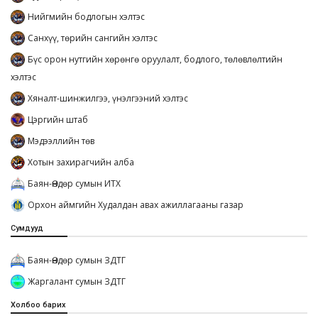
Нийгмийн бодлогын хэлтэс
Санхүү, төрийн сангийн хэлтэс
Бүс орон нутгийн хөрөнгө оруулалт, бодлого, төлөвлөлтийн
хэлтэс
Хяналт-шинжилгээ, үнэлгээний хэлтэс
Цэргийн штаб
Мэдээллийн төв
Хотын захирагчийн алба
Баян-Өндөр сумын ИТХ
Орхон аймгийн Худалдан авах ажиллагааны газар
Сумдууд
Баян-Өндөр сумын ЗДТГ
Жаргалант сумын ЗДТГ
Холбоо барих