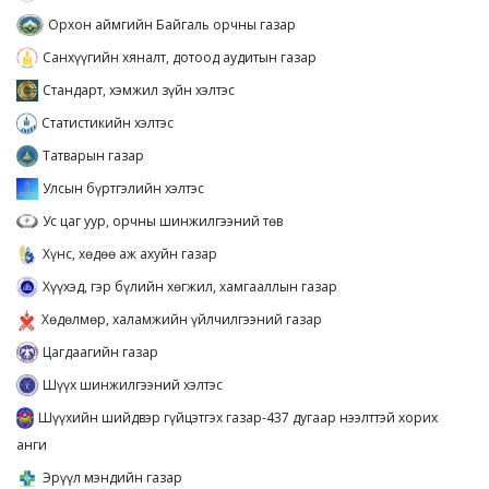
Орхон аймгийн Байгаль орчны газар
Санхүүгийн хяналт, дотоод аудитын газар
Стандарт, хэмжил зүйн хэлтэс
Статистикийн хэлтэс
Татварын газар
Улсын бүртгэлийн хэлтэс
Ус цаг уур, орчны шинжилгээний төв
Хүнс, хөдөө аж ахуйн газар
Хүүхэд, гэр бүлийн хөгжил, хамгааллын газар
Хөдөлмөр, халамжийн үйлчилгээний газар
Цагдаагийн газар
Шүүх шинжилгээний хэлтэс
Шүүхийн шийдвэр гүйцэтгэх газар-437 дугаар нээлттэй хорих
анги
Эрүүл мэндийн газар