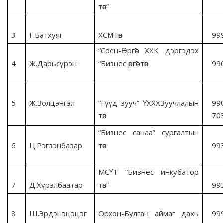
төв”
3
Г.Батхуяг
ХСМТөв
99
“Соён-Өргөө” ХХК дэргэдэх
4
Ж.Дарьсүрэн
“Бизнес өргөө” төв
99
5
Ж.Золцэнгэл
“Гүүд зууч” ҮХХХЗуучлалын
99
төв
70
“Бизнес санаа” сургалтын
6
Ц.Рэгзэнбазар
төв
99
МСҮТ “Бизнес инкубатор
7
Д.Хүрэлбаатар
төв”
99
8
Ш.Эрдэнэцэцэг
Орхон-Булган аймаг дахь
99