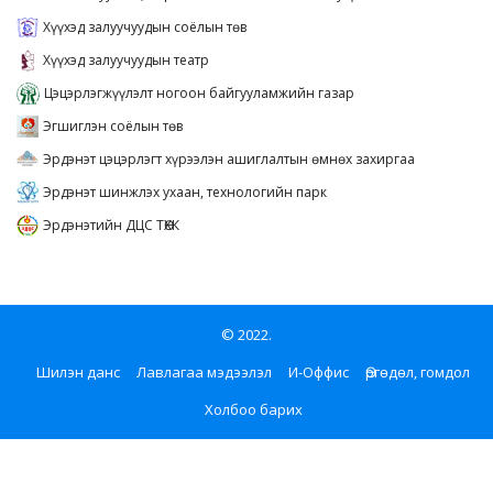
Хүүхэд залуучуудын соёлын төв
Хүүхэд залуучуудын театр
Цэцэрлэгжүүлэлт ногоон байгууламжийн газар
Эгшиглэн соёлын төв
Эрдэнэт цэцэрлэгт хүрээлэн ашиглалтын өмнөх захиргаа
Эрдэнэт шинжлэх ухаан, технологийн парк
Эрдэнэтийн ДЦС ТӨХК
© 2022.
Шилэн данс
Лавлагаа мэдээлэл
И-Оффис
Өргөдөл, гомдол
Холбоо барих