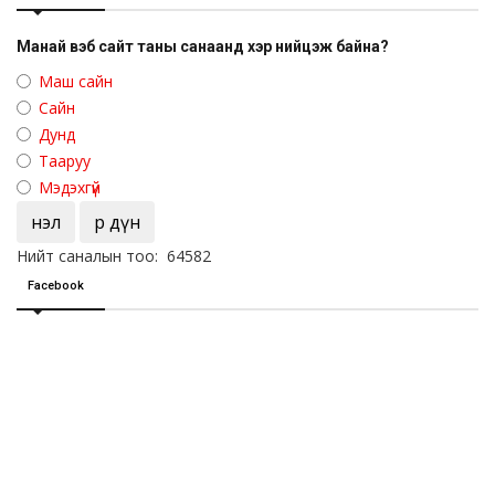
Манай вэб сайт таны санаанд хэр нийцэж байна?
Маш сайн
Сайн
Дунд
Тааруу
Мэдэхгүй
Үнэл
Үр дүн
Нийт саналын тоо: 64582
Facebook