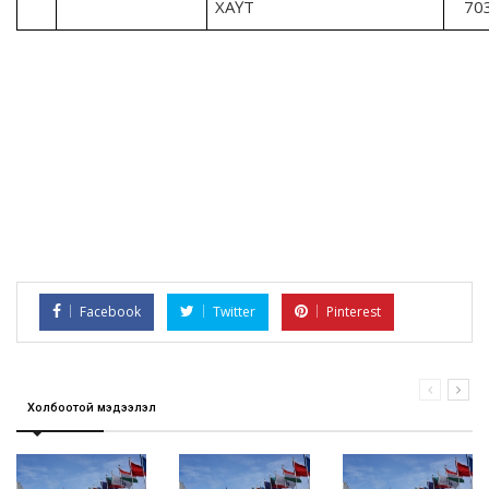
ХАҮТ
70
Facebook
Twitter
Pinterest
Холбоотой мэдээлэл