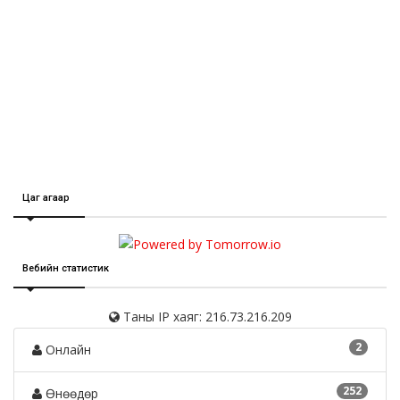
Цаг агаар
Вебийн статистик
Таны IP хаяг: 216.73.216.209
2
Онлайн
252
Өнөөдөр