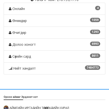
4
Онлайн
1059
Өнөөдөр
1293
Өчигдөр
6993
Долоо хоногт
8611
Сүүлийн сард
7484773
Нийт хандалт
Орхон аймаг Эрдэнэт хот
АЙМГИЙН ИРГЭДИЙН ТӨЛӨӨЛӨГЧДИЙН ХУРАЛ