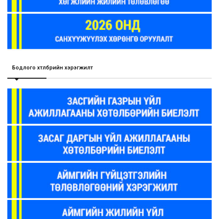
Бодлого хөтөлбөрийн хэрэгжилт