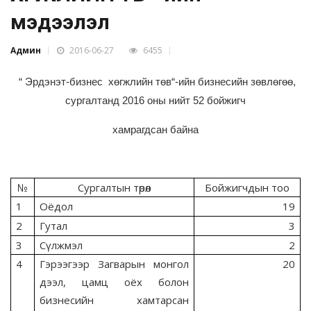
мэдээлэл
Админ
2016-06-27
6455
“ Эрдэнэт-бизнес хөгжлийн төв“
-ийн
бизнесийн зөвлөгөө,
сургалтанд
2016 оны нийт 52 бойжигч
хамрагдсан байна
№
Сургалтын төрөл
Бойжигчдын тоо
1
Оёдол
19
2
Гутал
3
3
Сүлжмэл
2
4
Гэрээгээр Загварын монгол
20
дээл, цамц оёх болон
бизнесийн хамтарсан