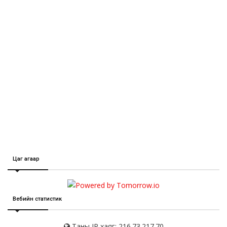
Цаг агаар
Вебийн статистик
Таны IP хаяг: 216.73.217.70