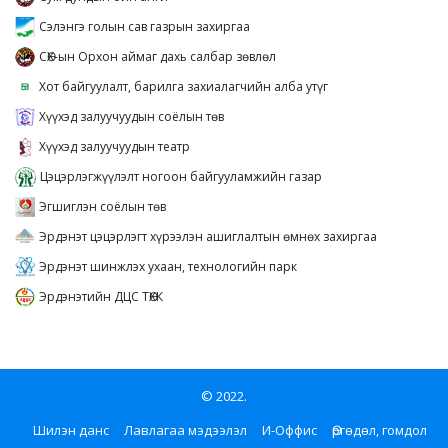
Сэлэнгэ голын сав газрын захиргаа
СӨХ-ын Орхон аймаг дахь салбар зөвлөл
Хот байгуулалт, барилга захиалагчийн алба утүг
Хүүхэд залуучуудын соёлын төв
Хүүхэд залуучуудын театр
Цэцэрлэгжүүлэлт ногоон байгууламжийн газар
Эгшиглэн соёлын төв
Эрдэнэт цэцэрлэгт хүрээлэн ашиглалтын өмнөх захиргаа
Эрдэнэт шинжлэх ухаан, технологийн парк
Эрдэнэтийн ДЦС ТӨХК
© 2022.
Шилэн данс
Лавлагаа мэдээлэл
И-Оффис
Өргөдөл, гомдол