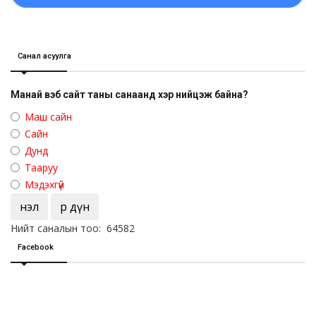
Санал асуулга
Манай вэб сайт таны санаанд хэр нийцэж байна?
Маш сайн
Сайн
Дунд
Тааруу
Мэдэхгүй
Үнэл
Үр дүн
Нийт саналын тоо: 64582
Facebook