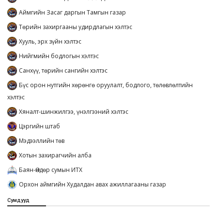
Аймгийн Засаг даргын Тамгын газар
Төрийн захиргааны удирдлагын хэлтэс
Хууль, эрх зүйн хэлтэс
Нийгмийн бодлогын хэлтэс
Санхүү, төрийн сангийн хэлтэс
Бүс орон нутгийн хөрөнгө оруулалт, бодлого, төлөвлөлтийн
хэлтэс
Хяналт-шинжилгээ, үнэлгээний хэлтэс
Цэргийн штаб
Мэдээллийн төв
Хотын захирагчийн алба
Баян-Өндөр сумын ИТХ
Орхон аймгийн Худалдан авах ажиллагааны газар
Сумдууд