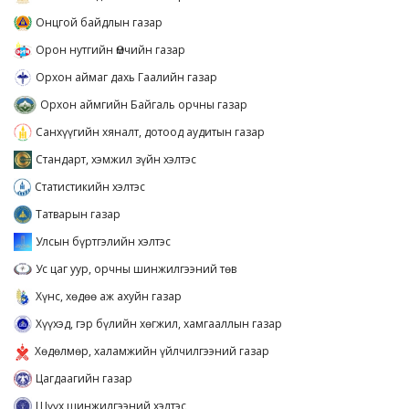
Онцгой байдлын газар
Орон нутгийн Өмчийн газар
Орхон аймаг дахь Гаалийн газар
Орхон аймгийн Байгаль орчны газар
Санхүүгийн хяналт, дотоод аудитын газар
Стандарт, хэмжил зүйн хэлтэс
Статистикийн хэлтэс
Татварын газар
Улсын бүртгэлийн хэлтэс
Ус цаг уур, орчны шинжилгээний төв
Хүнс, хөдөө аж ахуйн газар
Хүүхэд, гэр бүлийн хөгжил, хамгааллын газар
Хөдөлмөр, халамжийн үйлчилгээний газар
Цагдаагийн газар
Шүүх шинжилгээний хэлтэс