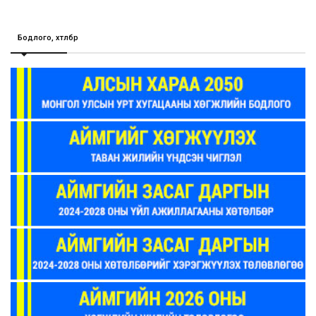
Бодлого, хөтөлбөр