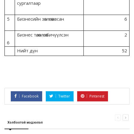
сургалтаар
5
Бизнесийн зөвлөгөө авсан
6
Бизнес төлөвлөгөө бичүүлсэн
2
6
Нийт дүн
52
Facebook
Twitter
Pinterest
Холбоотой мэдээлэл