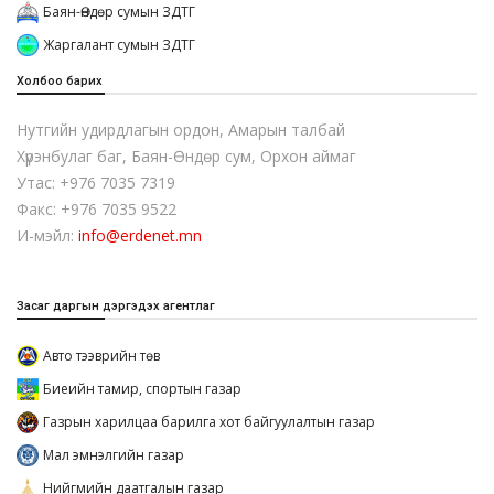
Баян-Өндөр сумын ЗДТГ
Жаргалант сумын ЗДТГ
Холбоо барих
Нутгийн удирдлагын ордон, Амарын талбай
Хүрэнбулаг баг, Баян-Өндөр сум, Орхон аймаг
Утас: +976 7035 7319
Факс: +976 7035 9522
И-мэйл:
info@erdenet.mn
Засаг даргын дэргэдэх агентлаг
Авто тээврийн төв
Биеийн тамир, спортын газар
Газрын харилцаа барилга хот байгуулалтын газар
Мал эмнэлгийн газар
Нийгмийн даатгалын газар