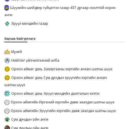
Шүүхийн шийдвэр гүйцэтгэх газар-437 дугаар нээлттэй хорих
анги
Эрүүл мэндийн газар
Харъяа байгууллага
Музей
Нийтлэг үйлчилгээний алба
Орхон аймаг дахь Захиргааны хэргийн анхан шатны шүүх
Орхон аймаг дахь Сум дундын эрүүгийн хэргийн анхан
шатны шүүх
Орхон аймаг дахь Эрүүл мэндийн даатгалын хэлтэс
Орхон аймгийн Иргэний хэргийн давж заалдах шатны шүүх
Орхон аймгийн Эрүүгийн хэргийн давж заалдах шатны шүүх
Сум дундын ойн анги
Сум дундын ойн анги