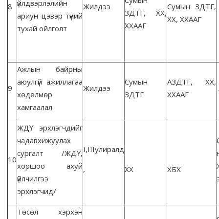
Сумын
үйлдвэрлэлийн
8
Жилдээ
Сумын ЗДТГ,
ЗДТГ, ХХ,
ариун цэвэр түүний
ХХ, ХХААГ
ХХААГ
тухай ойлголт
Ажлын байрны
аюулгүй ажиллагаа
Сумын
АЗДТГ, ХХ,
9
Жилдээ
хөдөлмөр
ЗДТГ
ХХААГ
хамгаалал
ЖДҮ эрхлэгчдийг
чадавхижуулах
I,IIIулиралд
сургалт /ЖДҮ,
10
хоршоо ахуй
,
ХХ
ХБХ
үйлчилгээ
эрхлэгчид/
Төсөл хэрхэн