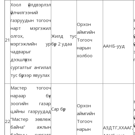
Хоол үйлдвэрлэл
үйлчилгээний
газруудын тогооч
Орхон
нарт мэргэжил
аймгийн
олгох,
Жилд тус
21
Тогооч
мэргэжлийн ур
бүр 2 удаа
ААНБ-ууд
нарын
чадварыг
холбоо
дээшлүүлэх
сургалтыг ангилал
тус бүрээр явуулах
Мастер тогооч
нараар бүх
зоогийн газар
Орхон
Сар бүр
цайны газруудад
аймгийн
“Мастер зөвлөж
22
Тогооч
байна” ажлын
АЗДТГ,ХХААГ,
нарын
байрны сургалт