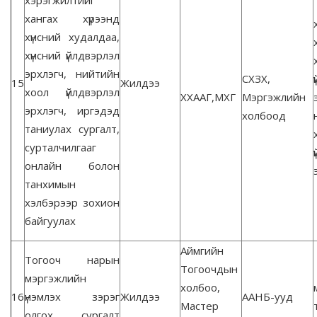
хэрэгжилтийг
хангах хүрээнд
хүнсний худалдаа,
хүнсний үйлдвэрлэл
эрхлэгч, нийтийн
СХЗХ,
15
Жилдээ
хоол үйлдвэрлэл
ХХААГ,МХГ
Мэргэжлийн
эрхлэгч, иргэдэд
холбоод
таниулах сургалт,
сурталчилгааг
онлайн болон
танхимын
хэлбэрээр зохион
байгуулах
Аймгийн
Тогооч нарын
Тогоочдын
мэргэжлийн
холбоо,
16
үнэмлэх зэрэг
Жилдээ
ААНБ-ууд
Мастер
олгох сургалт