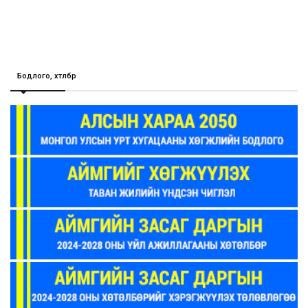
Бодлого, хөтөлбөр