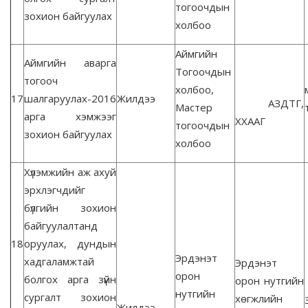
тогоочдын
зохион байгуулах
холбоо
Аймгийн
Аймгийн аварга
Тогоочдын
тогооч
холбоо,
17
шалгаруулах-2016
Жилдээ
АЗДТГ,
Мастер
арга хэмжээг
ХХААГ
тогоочдын
зохион байгуулах
холбоо
Хүлэмжийн аж ахуй
эрхлэгчдийг
бүлгийн зохион
байгуулалтанд
18
оруулах, дундын
Эрдэнэт
хадгаламжтай
Эрдэнэт
орон
болгох арга зүйн
орон нутгийн
нутгийн
сургалт зохион
хөгжлийн
Жилдээ