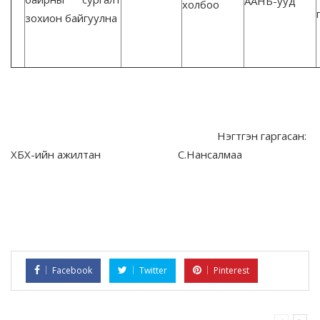
ААНБ-ууд
холбоо
зохион байгуулна
Нэгтгэн гаргасан:
ХБХ-ийн ажилтан С.Нансалмаа
Facebook
Twitter
Pinterest