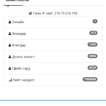
Вебийн статистик
Таны IP хаяг: 216.73.216.190
1
Онлайн
972
Өнөөдөр
1293
Өчигдөр
6906
Долоо хоногт
8524
Сүүлийн сард
7484686
Нийт хандалт