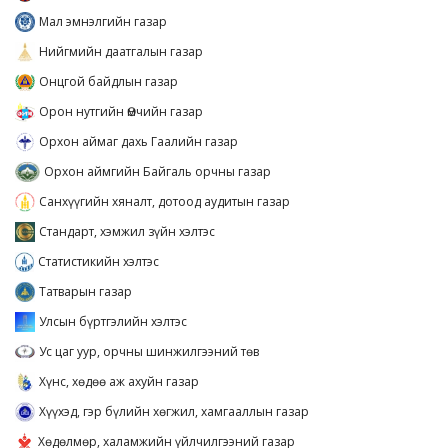
Мал эмнэлгийн газар
Нийгмийн даатгалын газар
Онцгой байдлын газар
Орон нутгийн Өмчийн газар
Орхон аймаг дахь Гаалийн газар
Орхон аймгийн Байгаль орчны газар
Санхүүгийн хяналт, дотоод аудитын газар
Стандарт, хэмжил зүйн хэлтэс
Статистикийн хэлтэс
Татварын газар
Улсын бүртгэлийн хэлтэс
Ус цаг уур, орчны шинжилгээний төв
Хүнс, хөдөө аж ахуйн газар
Хүүхэд, гэр бүлийн хөгжил, хамгааллын газар
Хөдөлмөр, халамжийн үйлчилгээний газар