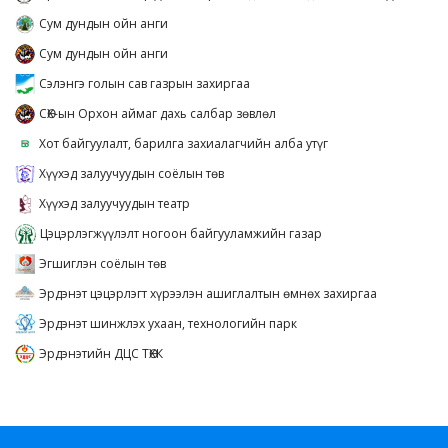
Сум дундын ойн анги
Сум дундын ойн анги
Сэлэнгэ голын сав газрын захиргаа
СӨХ-ын Орхон аймаг дахь салбар зөвлөл
Хот байгуулалт, барилга захиалагчийн алба утүг
Хүүхэд залуучуудын соёлын төв
Хүүхэд залуучуудын театр
Цэцэрлэгжүүлэлт ногоон байгууламжийн газар
Эгшиглэн соёлын төв
Эрдэнэт цэцэрлэгт хүрээлэн ашиглалтын өмнөх захиргаа
Эрдэнэт шинжлэх ухаан, технологийн парк
Эрдэнэтийн ДЦС ТӨХК