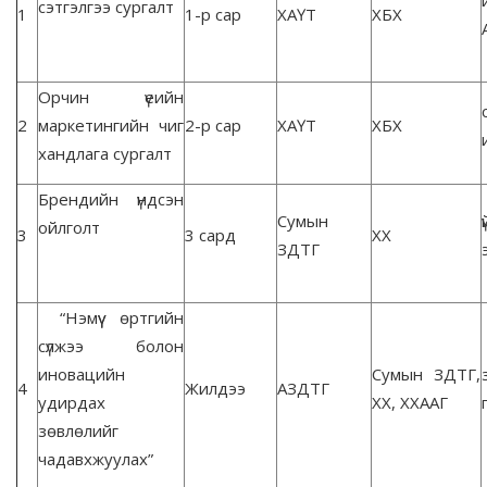
сэтгэлгээ сургалт
1
1-р сар
ХАҮТ
ХБХ
Орчин үеийн
2
маркетингийн чиг
2-р сар
ХАҮТ
ХБХ
хандлага сургалт
Брендийн үндсэн
Сумын
ойлголт
3
3 сард
ХХ
ЗДТГ
“Нэмүү өртгийн
сүлжээ болон
иновацийн
Сумын ЗДТГ,
4
Жилдээ
АЗДТГ
удирдах
ХХ, ХХААГ
зөвлөлийг
чадавхжуулах”