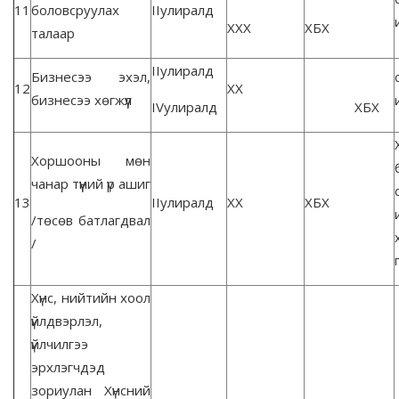
11
боловсруулах
IIулиралд
ХХХ
ХБХ
талаар
IIулиралд
Бизнесээ эхэл,
12
ХХ
бизнесээ хөгжүүл
IVулиралд
ХБХ
Хоршооны мөн
чанар түүний үр ашиг
13
IIулиралд
ХХ
ХБХ
/төсөв батлагдвал
/
Хүнс, нийтийн хоол
үйлдвэрлэл,
үйлчилгээ
эрхлэгчдэд
зориулан Хүнсний