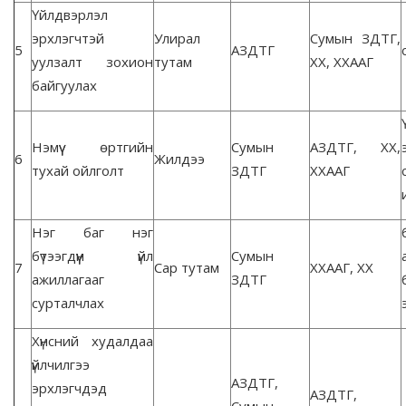
Үйлдвэрлэл
эрхлэгчтэй
Улирал
Сумын ЗДТГ,
5
АЗДТГ
уулзалт зохион
тутам
ХХ, ХХААГ
байгуулах
Нэмүү өртгийн
Сумын
АЗДТГ, ХХ,
6
Жилдээ
тухай ойлголт
ЗДТГ
ХХААГ
Нэг баг нэг
бүтээгдүүн үйл
Сумын
7
Сар тутам
ХХААГ, ХХ
ажиллагааг
ЗДТГ
сурталчлах
Хүнсний худалдаа
үйлчилгээ
АЗДТГ,
эрхлэгчдэд
АЗДТГ,