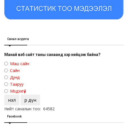
Санал асуулга
Манай вэб сайт таны санаанд хэр нийцэж байна?
Маш сайн
Сайн
Дунд
Тааруу
Мэдэхгүй
Үнэл
Үр дүн
Нийт саналын тоо: 64582
Facebook