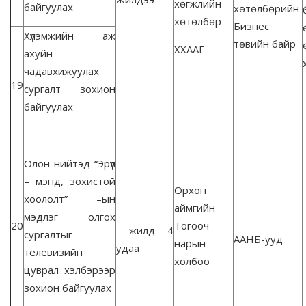
хөгжлийн
байгуулах
хөтөлбөрийн
хөтөлбөр
Бизнес
Хүлэмжийн аж
төвийн байр
ХХААГ
ахуйн
чадавхижуулах
19
сургалт зохион
байгуулах
Олон нийтэд “Эрүүл
– мэнд, зохистой
Орхон
хоололт” –ын
аймгийн
мэдлэг олгох
20
Тогооч
жилд 4
сургалтыг
ААНБ-ууд
нарын
удаа
телевизийн
холбоо
цуврал хэлбэрээр
зохион байгуулах