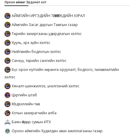
Орхон аймаг Эрдэнэт хот
АЙМГИЙН ИРГЭДИЙН ТӨЛӨӨЛӨГЧДИЙН ХУРАЛ
Аймгийн Засаг даргын Тамгын газар
Төрийн захиргааны удирдлагын хэлтэс
Хууль, эрх зүйн хэлтэс
Нийгмийн бодлогын хэлтэс
Санхүү, төрийн сангийн хэлтэс
Бүс орон нутгийн хөрөнгө оруулалт, бодлого, төлөвлөлтийн
хэлтэс
Хяналт-шинжилгээ, үнэлгээний хэлтэс
Цэргийн штаб
Мэдээллийн төв
Хотын захирагчийн алба
Баян-Өндөр сумын ИТХ
Орхон аймгийн Худалдан авах ажиллагааны газар