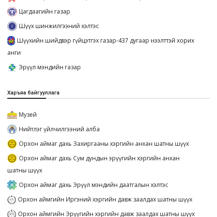
Цагдаагийн газар
Шүүх шинжилгээний хэлтэс
Шүүхийн шийдвэр гүйцэтгэх газар-437 дугаар нээлттэй хорих
анги
Эрүүл мэндийн газар
Харъяа байгууллага
Музей
Нийтлэг үйлчилгээний алба
Орхон аймаг дахь Захиргааны хэргийн анхан шатны шүүх
Орхон аймаг дахь Сум дундын эрүүгийн хэргийн анхан
шатны шүүх
Орхон аймаг дахь Эрүүл мэндийн даатгалын хэлтэс
Орхон аймгийн Иргэний хэргийн давж заалдах шатны шүүх
Орхон аймгийн Эрүүгийн хэргийн давж заалдах шатны шүүх