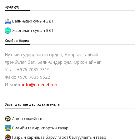
Сумдууд
Баян-Өндөр сумын ЗДТГ
Жаргалант сумын ЗДТГ
Холбоо барих
Нутгийн удирдлагын ордон, Амарын талбай
Хүрэнбулаг баг, Баян-Өндөр сум, Орхон аймаг
Утас: +976 7035 7319
Факс: +976 7035 9522
И-мэйл:
info@erdenet.mn
Засаг даргын дэргэдэх агентлаг
Авто тээврийн төв
Биеийн тамир, спортын газар
Газрын харилцаа барилга хот байгуулалтын газар