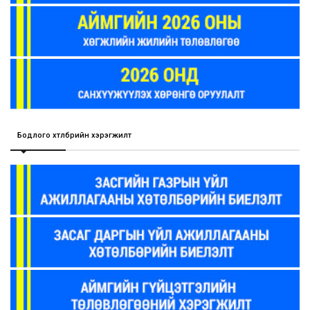
Бодлого хөтөлбөрийн хэрэгжилт