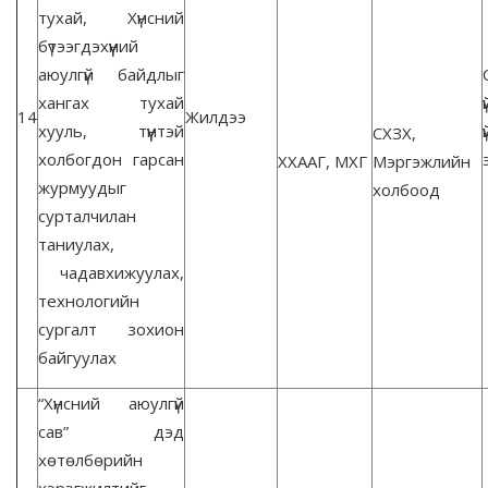
тухай, Хүнсний
бүтээгдэхүүний
аюулгүй байдлыг
хангах тухай
14
Жилдээ
хууль, түүнтэй
СХЗХ,
холбогдон гарсан
ХХААГ, МХГ
Мэргэжлийн
журмуудыг
холбоод
сурталчилан
таниулах,
чадавхижуулах,
технологийн
сургалт зохион
байгуулах
“Хүнсний аюулгүй
сав” дэд
хөтөлбөрийн