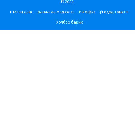
© 2022.
Шилэн данс
Лавлагаа мэдээлэл
И-Оффис
Өргөдөл, гомдол
Холбоо барих