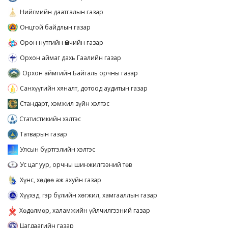
Нийгмийн даатгалын газар
Онцгой байдлын газар
Орон нутгийн Өмчийн газар
Орхон аймаг дахь Гаалийн газар
Орхон аймгийн Байгаль орчны газар
Санхүүгийн хяналт, дотоод аудитын газар
Стандарт, хэмжил зүйн хэлтэс
Статистикийн хэлтэс
Татварын газар
Улсын бүртгэлийн хэлтэс
Ус цаг уур, орчны шинжилгээний төв
Хүнс, хөдөө аж ахуйн газар
Хүүхэд, гэр бүлийн хөгжил, хамгааллын газар
Хөдөлмөр, халамжийн үйлчилгээний газар
Цагдаагийн газар