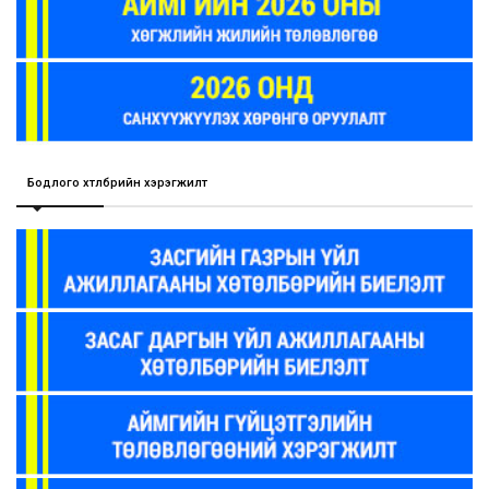
Бодлого хөтөлбөрийн хэрэгжилт