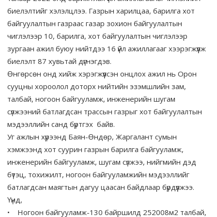
биелэлтийг хэлэлцлээ. Газрын харилцаа, барилга хот
байгуулалтын газраас газар зохион байгуулалтын
чиглэлээр 10, барилга, хот байгуулалтын чиглэлээр
зургаан ажил буюу нийтдээ 16 үйл ажиллагааг хээрэгжүүлж
биелэлт 87 хувьтай дүгнэгдэв.
Өнгөрсөн онд хийж хэрэгжүүлсэн онцлох ажил нь Орон
сууцны хороолол доторх нийтийн эзэмшлийн зам,
талбай, ногоон байгууламж, инженерийн шугам
сүлжээний батлагдсан трассын газрыг хот байгуулалтын
мэдээллийн санд бүртгэх байв.
Уг ажлын хүрээнд Баян-Өндөр, Жаргалант сумын
хэмжээнд хот суурин газрын барилга байгууламж,
инженерийн байгууламж, шугам сүлжээ, нийгмийн дэд
бүтэц, тохижилт, ногоон байгууламжийн мэдээллийг
батлагдсан маягтын дагуу цаасан байдлаар бүрдүүлжээ.
Үүнд,
• Ногоон байгууламж-130 байршилд 252008м2 талбай,