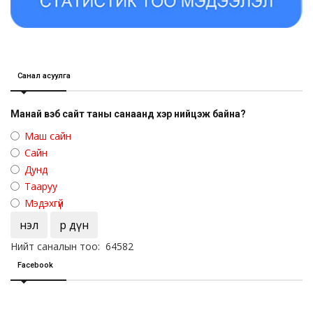
Санал асуулга
Манай вэб сайт таны санаанд хэр нийцэж байна?
Маш сайн
Сайн
Дунд
Тааруу
Мэдэхгүй
Үнэл
Үр дүн
Нийт саналын тоо: 64582
Facebook