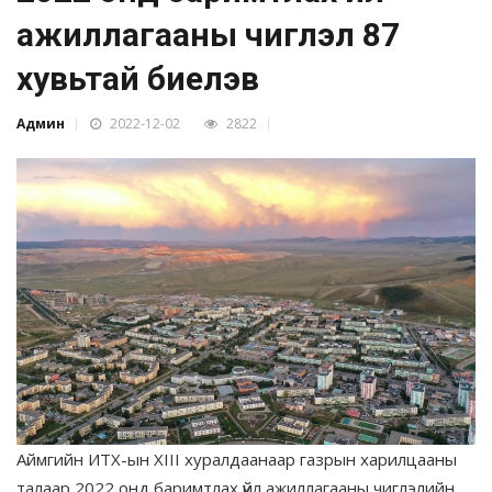
ажиллагааны чиглэл 87
хувьтай биелэв
Админ
2022-12-02
2822
Аймгийн ИТХ-ын XIII хуралдаанаар газрын харилцааны
талаар 2022 онд баримтлах үйл ажиллагааны чиглэлийн