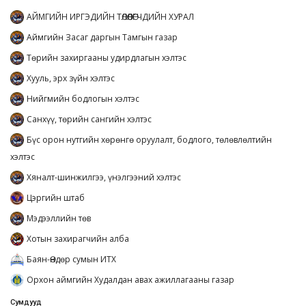
АЙМГИЙН ИРГЭДИЙН ТӨЛӨӨЛӨГЧДИЙН ХУРАЛ
Аймгийн Засаг даргын Тамгын газар
Төрийн захиргааны удирдлагын хэлтэс
Хууль, эрх зүйн хэлтэс
Нийгмийн бодлогын хэлтэс
Санхүү, төрийн сангийн хэлтэс
Бүс орон нутгийн хөрөнгө оруулалт, бодлого, төлөвлөлтийн
хэлтэс
Хяналт-шинжилгээ, үнэлгээний хэлтэс
Цэргийн штаб
Мэдээллийн төв
Хотын захирагчийн алба
Баян-Өндөр сумын ИТХ
Орхон аймгийн Худалдан авах ажиллагааны газар
Сумдууд