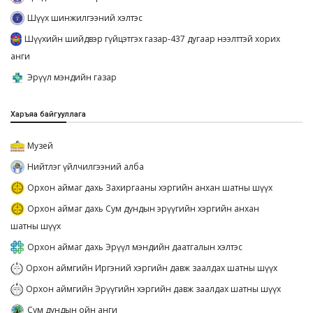
Шүүх шинжилгээний хэлтэс
Шүүхийн шийдвэр гүйцэтгэх газар-437 дугаар нээлттэй хорих
анги
Эрүүл мэндийн газар
Харъяа байгууллага
Музей
Нийтлэг үйлчилгээний алба
Орхон аймаг дахь Захиргааны хэргийн анхан шатны шүүх
Орхон аймаг дахь Сум дундын эрүүгийн хэргийн анхан
шатны шүүх
Орхон аймаг дахь Эрүүл мэндийн даатгалын хэлтэс
Орхон аймгийн Иргэний хэргийн давж заалдах шатны шүүх
Орхон аймгийн Эрүүгийн хэргийн давж заалдах шатны шүүх
Сум дундын ойн анги