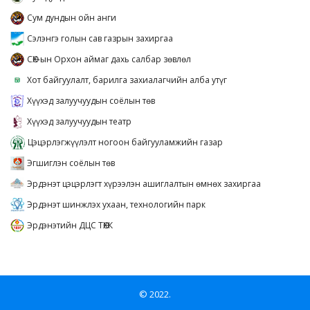
Сум дундын ойн анги
Сэлэнгэ голын сав газрын захиргаа
СӨХ-ын Орхон аймаг дахь салбар зөвлөл
Хот байгуулалт, барилга захиалагчийн алба утүг
Хүүхэд залуучуудын соёлын төв
Хүүхэд залуучуудын театр
Цэцэрлэгжүүлэлт ногоон байгууламжийн газар
Эгшиглэн соёлын төв
Эрдэнэт цэцэрлэгт хүрээлэн ашиглалтын өмнөх захиргаа
Эрдэнэт шинжлэх ухаан, технологийн парк
Эрдэнэтийн ДЦС ТӨХК
© 2022.