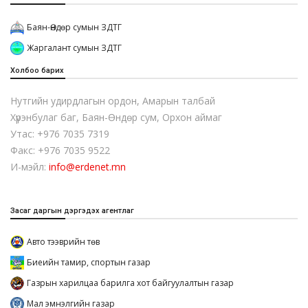
Баян-Өндөр сумын ЗДТГ
Жаргалант сумын ЗДТГ
Холбоо барих
Нутгийн удирдлагын ордон, Амарын талбай
Хүрэнбулаг баг, Баян-Өндөр сум, Орхон аймаг
Утас: +976 7035 7319
Факс: +976 7035 9522
И-мэйл:
info@erdenet.mn
Засаг даргын дэргэдэх агентлаг
Авто тээврийн төв
Биеийн тамир, спортын газар
Газрын харилцаа барилга хот байгуулалтын газар
Мал эмнэлгийн газар