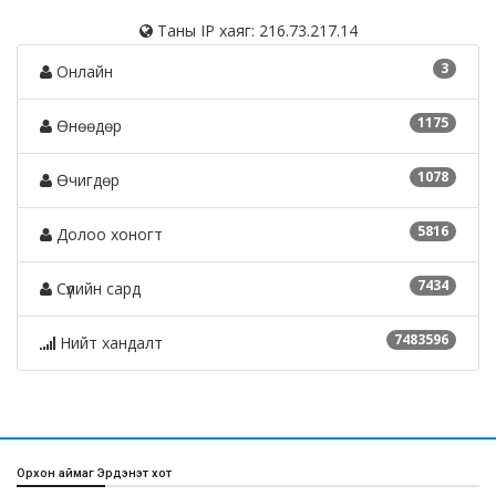
Таны IP хаяг: 216.73.217.14
3
Онлайн
1175
Өнөөдөр
1078
Өчигдөр
5816
Долоо хоногт
7434
Сүүлийн сард
7483596
Нийт хандалт
Орхон аймаг Эрдэнэт хот