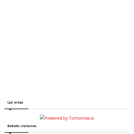
Цаг агаар
Вебийн статистик