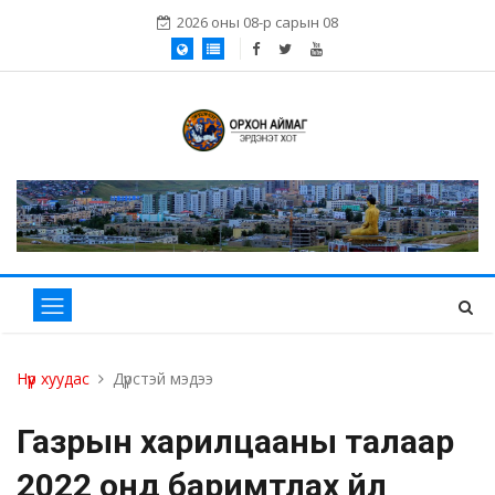
2026 оны 08-р сарын 08
Нүүр хуудас
Дүрстэй мэдээ
Газрын харилцааны талаар
2022 онд баримтлах үйл