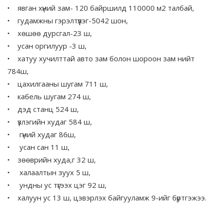
• явган хүний зам- 120 байршилд 110000 м2 талбай,
• гудамжны гэрэлтүүлэг-5042 шон,
• хөшөө дурсгал-23 ш,
• усан оргилуур -3 ш,
• хатуу хучилттай авто зам болон шороон зам нийт
784ш,
• цахилгааны шугам 711 ш,
• кабель шугам 274 ш,
• дэд станц 524 ш,
• үзлэгийн худаг 584 ш,
• гүний худаг 86ш,
• усан сан 11 ш,
• зөөврийн худа,г 32 ш,
• халаалтын зуух 5 ш,
• ундны ус түгээх цэг 92 ш,
• халуун ус 13 ш, цэвэрлэх байгууламж 9-ийг бүртгэжээ.