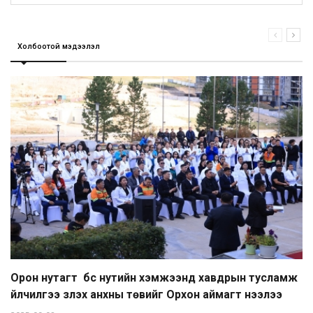
Холбоотой мэдээлэл
Орон нутагт бүс нутийн хэмжээнд хавдрын тусламж
үйлчилгээ үзүүлэх анхны төвийг Орхон аймагт нээлээ