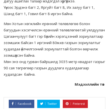
дагуу ашиглах талаар мэдэгдэл хүргүүлжээ.
Үүнээс Эрдэнэ багт 2, Яргуйт багт 8, Их залуу багт 1,
Шанд багт 1, Говил багт 8 иргэн байна.
Мөн Хотын хөгжлийн ерөнхий төлөвлөгөө болон
багуудын хэсэгчилсэн ерөнхий төлөвлөгөөтэй уялдуулан
Цагаанчулуут багт гэр бүлийн хэрэгцээний зориулалтаар
эзэмшиж байсан 1 иргэний 80м.кв газрын зориулалтыг
худалдаа үйлчилгээний зориулалттай болгон өөрчилж
эзэмшүүлсэн байна.
Мөн энэ онд гурван байршилд 3035 метр квадрат газрыг
90 сая төгрөгөөр газрын дуудлага худалдаагаар
худалдсан байна.
Мэдээллийн төв
Facebook
Twitter
Pinterest