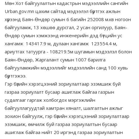
Мөн Хот байгуулалтын кадастрын мэдээллийн сангийн
Urban.gov.mn цахим сайтад мэдээлэл бүртгэх ажлын
хүрээнд Баян-Өндөр сумын 6 багийн 252008 м.кв ногоон
байгууламж, 13 хөшөө дурсгал, 2 усан оргилуур, Баян-
Өндөр сумын хэмжээнд инженерийн дэд бүтцийн ус
хангамж 143417.9 м, дулаан хангамж 123554.4 м,
ариутгах татуурга - 108219.5м шугамын мэдээлэл болон
Баян-Өндөр, Жаргалант сумын 1007 барилга
байгууламжийн мэдээллийг мэдээллийн санд 100 хувь
бүртгэжээ.
Гэр бүлийн хэрэгцээний зориулалтаар эзэмшиж буй
газраа зориулалт бусаар ашиглаж байгаа газрын
судалгааг гаргаж холбогдох мэргэжлийн
байгууллагуудтай хамтран хяналт, шалгалтын ажлыг
зохион байгуулж, гэр бүлийн хэрэгцээний зориулалтаар
эзэмшиж, өмчилж буй газраа зориулалтын бусаар
ашиглаж байгаа нийт 20 иргэнд газраа зориулалтын