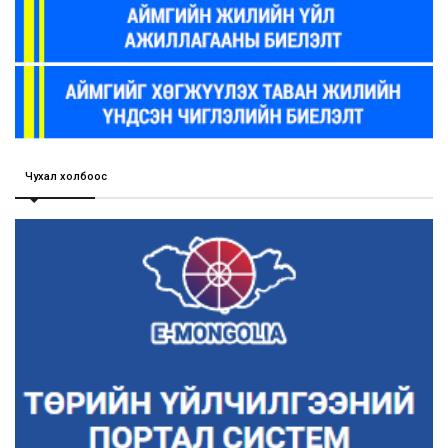
Чухал холбоос