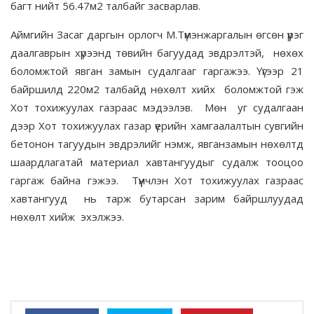
багт нийт 56.47м2 талбайг засварлав.
Аймгийн Засаг даргын орлогч М.Түмэнжаргалын өгсөн үүрэг
даалгаврын хүрээнд төвийн багуудад эвдрэлтэй, нөхөх
боломжтой явган замын судалгааг гаргажээ. Үүгээр 21
байршилд 220м2 талбайд нөхөлт хийх боломжтой гэж
Хот тохижуулах газраас мэдээлэв. Мөн уг судалгаан
дээр Хот тохижуулах газар үерийн хамгаалалтын сувгийн
бетонон тагуудын эвдрэлийг нэмж, явганзамын нөхөлтд
шаардлагатай материал хавтангуудыг судалж тооцоо
гаргаж байна гэжээ. Түүнчлэн Хот тохижуулах газраас
хавтангууд нь тарж бутарсан зарим байршлуудад
нөхөлт хийж эхэлжээ.