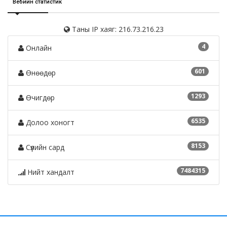
Вебийн статистик
Таны IP хаяг: 216.73.216.23
4
Онлайн
601
Өнөөдөр
1293
Өчигдөр
6535
Долоо хоногт
8153
Сүүлийн сард
7484315
Нийт хандалт