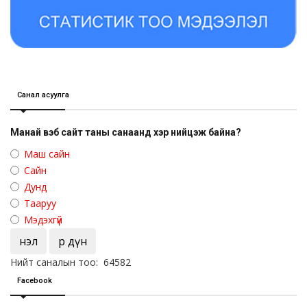
Санал асуулга
Манай вэб сайт таны санаанд хэр нийцэж байна?
Маш сайн
Сайн
Дунд
Тааруу
Мэдэхгүй
Үнэл
Үр дүн
Нийт саналын тоо: 64582
Facebook