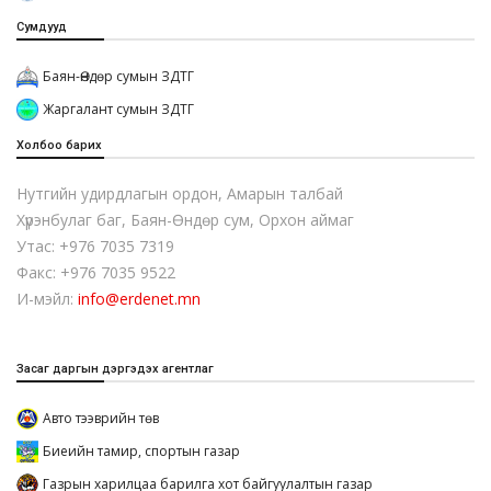
Сумдууд
Баян-Өндөр сумын ЗДТГ
Жаргалант сумын ЗДТГ
Холбоо барих
Нутгийн удирдлагын ордон, Амарын талбай
Хүрэнбулаг баг, Баян-Өндөр сум, Орхон аймаг
Утас: +976 7035 7319
Факс: +976 7035 9522
И-мэйл:
info@erdenet.mn
Засаг даргын дэргэдэх агентлаг
Авто тээврийн төв
Биеийн тамир, спортын газар
Газрын харилцаа барилга хот байгуулалтын газар