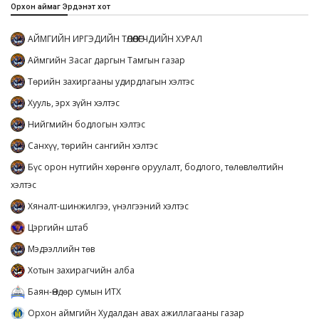
Орхон аймаг Эрдэнэт хот
АЙМГИЙН ИРГЭДИЙН ТӨЛӨӨЛӨГЧДИЙН ХУРАЛ
Аймгийн Засаг даргын Тамгын газар
Төрийн захиргааны удирдлагын хэлтэс
Хууль, эрх зүйн хэлтэс
Нийгмийн бодлогын хэлтэс
Санхүү, төрийн сангийн хэлтэс
Бүс орон нутгийн хөрөнгө оруулалт, бодлого, төлөвлөлтийн
хэлтэс
Хяналт-шинжилгээ, үнэлгээний хэлтэс
Цэргийн штаб
Мэдээллийн төв
Хотын захирагчийн алба
Баян-Өндөр сумын ИТХ
Орхон аймгийн Худалдан авах ажиллагааны газар