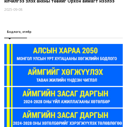
үйлчилгээ үзүүлэх анхны төвийг Орхон аймагт нээлээ
2025-09-08
Бодлого, хөтөлбөр