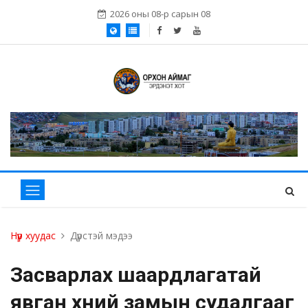
2026 оны 08-р сарын 08
Нүүр хуудас
Дүрстэй мэдээ
Засварлах шаардлагатай
явган хүний замын судалгааг