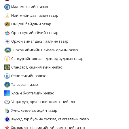
Мал эмнэлгийн газар
Нийгмийн даатгалын газар
Онцгой байдлын газар
Орон нутгийн Өмчийн газар
Орхон аймаг дахь Гаалийн газар
Орхон аймгийн Байгаль орчны газар
Санхүүгийн хяналт, дотоод аудитын газар
Стандарт, хэмжил зүйн хэлтэс
Статистикийн хэлтэс
Татварын газар
Улсын бүртгэлийн хэлтэс
Ус цаг уур, орчны шинжилгээний төв
Хүнс, хөдөө аж ахуйн газар
Хүүхэд, гэр бүлийн хөгжил, хамгааллын газар
Хөдөлмөр, халамжийн үйлчилгээний газар