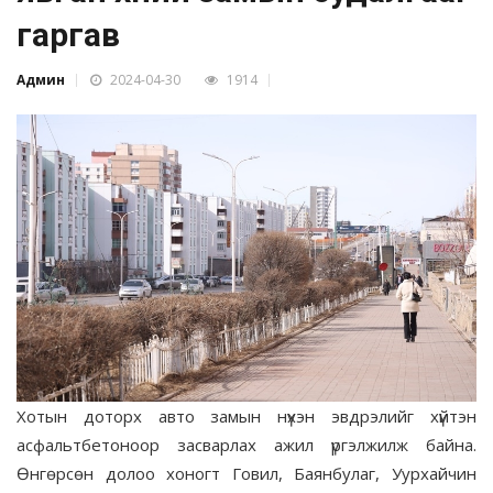
гаргав
Админ
2024-04-30
1914
Хотын доторх авто замын нүхэн эвдрэлийг хүйтэн
асфальтбетоноор засварлах ажил үргэлжилж байна.
Өнгөрсөн долоо хоногт Говил, Баянбулаг, Уурхайчин