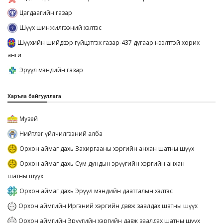
Цагдаагийн газар
Шүүх шинжилгээний хэлтэс
Шүүхийн шийдвэр гүйцэтгэх газар-437 дугаар нээлттэй хорих
анги
Эрүүл мэндийн газар
Харъяа байгууллага
Музей
Нийтлэг үйлчилгээний алба
Орхон аймаг дахь Захиргааны хэргийн анхан шатны шүүх
Орхон аймаг дахь Сум дундын эрүүгийн хэргийн анхан
шатны шүүх
Орхон аймаг дахь Эрүүл мэндийн даатгалын хэлтэс
Орхон аймгийн Иргэний хэргийн давж заалдах шатны шүүх
Орхон аймгийн Эрүүгийн хэргийн давж заалдах шатны шүүх