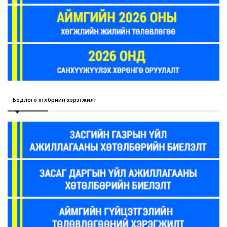
Бодлого хөтөлбөрийн хэрэгжилт