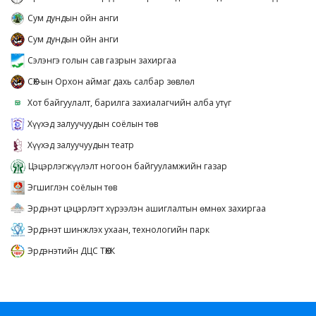
Сум дундын ойн анги
Сум дундын ойн анги
Сэлэнгэ голын сав газрын захиргаа
СӨХ-ын Орхон аймаг дахь салбар зөвлөл
Хот байгуулалт, барилга захиалагчийн алба утүг
Хүүхэд залуучуудын соёлын төв
Хүүхэд залуучуудын театр
Цэцэрлэгжүүлэлт ногоон байгууламжийн газар
Эгшиглэн соёлын төв
Эрдэнэт цэцэрлэгт хүрээлэн ашиглалтын өмнөх захиргаа
Эрдэнэт шинжлэх ухаан, технологийн парк
Эрдэнэтийн ДЦС ТӨХК