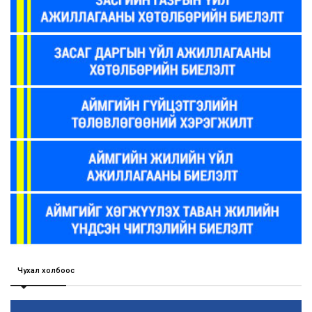
Чухал холбоос