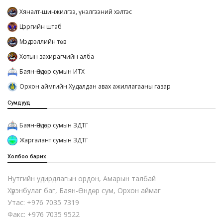
Хяналт-шинжилгээ, үнэлгээний хэлтэс
Цэргийн штаб
Мэдээллийн төв
Хотын захирагчийн алба
Баян-Өндөр сумын ИТХ
Орхон аймгийн Худалдан авах ажиллагааны газар
Сумдууд
Баян-Өндөр сумын ЗДТГ
Жаргалант сумын ЗДТГ
Холбоо барих
Нутгийн удирдлагын ордон, Амарын талбай
Хүрэнбулаг баг, Баян-Өндөр сум, Орхон аймаг
Утас: +976 7035 7319
Факс: +976 7035 9522