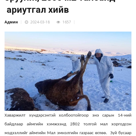
ариутгал хийв
Админ
2024-03-18
1657
Хаваржилт хүндэрсэнтэй холбоотойгоор энэ сарын 14-ний
байдлаар аймгийн хэмжээнд 2802 толгой мал хоргодсон
мэдээллийг аймгийн Мал эмнэлгийн газраас өглөө.
Зүй бусаар