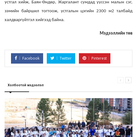
устгал хийж, Баян-Өндөр, Жаргалант сумдад үүссэн малын сэг,
зэмийн байршил тогтоож, устгалын цэгийн 2300 м2 талбайд
халдваргүйтгэл хийгээд байна.
Мэдээллийн төв
Facebook
Twitter
Pinterest
Холбоотой мэдээлэл