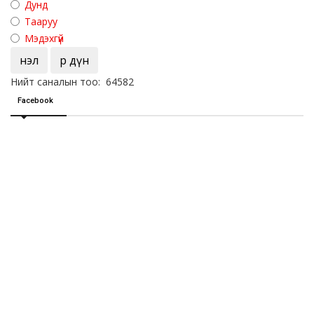
Дунд
Тааруу
Мэдэхгүй
Үнэл
Үр дүн
Нийт саналын тоо: 64582
Facebook