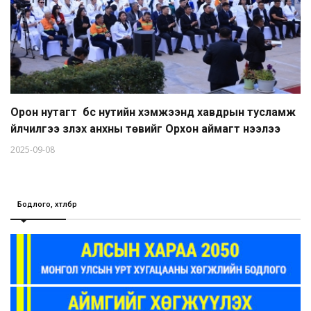
Орон нутагт бүс нутийн хэмжээнд хавдрын тусламж
үйлчилгээ үзүүлэх анхны төвийг Орхон аймагт нээлээ
2025-09-08
Бодлого, хөтөлбөр