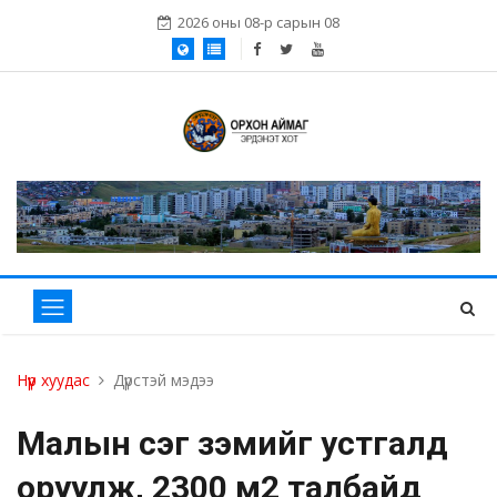
2026 оны 08-р сарын 08
Нүүр хуудас
Дүрстэй мэдээ
Малын сэг зэмийг устгалд
оруулж, 2300 м2 талбайд