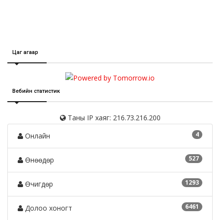
Цаг агаар
Вебийн статистик
Таны IP хаяг: 216.73.216.200
4
Онлайн
527
Өнөөдөр
1293
Өчигдөр
6461
Долоо хоногт