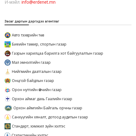
И-мэйл:
info@erdenet.mn
Засаг даргын дэргэдэх агентлаг
Авто тээврийн төв
Биеийн тамир, спортын газар
Газрын харилцаа барилга хот байгуулалтын газар
Мал эмнэлгийн газар
Нийгмийн даатгалын газар
Онцгой байдлын газар
Орон нутгийн Өмчийн газар
Орхон аймаг дахь Гаалийн газар
Орхон аймгийн Байгаль орчны газар
Санхүүгийн хяналт, дотоод аудитын газар
Стандарт, хэмжил зүйн хэлтэс
Статистикийн хэлтэс