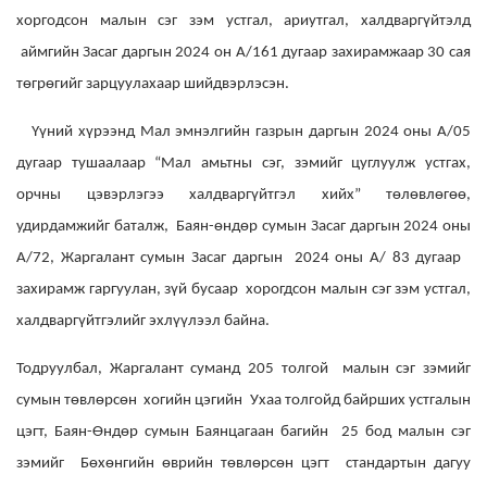
хоргодсон малын сэг зэм устгал, ариутгал, халдваргүйтэлд
аймгийн Засаг даргын 2024 он А/161 дугаар захирамжаар 30 сая
төгрөгийг зарцуулахаар шийдвэрлэсэн.
Үүний хүрээнд Мал эмнэлгийн газрын даргын 2024 оны А/05
дугаар тушаалаар “Мал амьтны сэг, зэмийг цуглуулж устгах,
орчны цэвэрлэгээ халдваргүйтгэл хийх” төлөвлөгөө,
удирдамжийг баталж, Баян-өндөр сумын Засаг даргын 2024 оны
А/72, Жаргалант сумын Засаг даргын 2024 оны А/ 83 дугаар
захирамж гаргуулан, зүй бусаар хорогдсон малын сэг зэм устгал,
халдваргүйтгэлийг эхлүүлээл байна.
Тодруулбал, Жаргалант суманд 205 толгой малын сэг зэмийг
сумын төвлөрсөн хогийн цэгийн Ухаа толгойд байрших устгалын
цэгт, Баян-Өндөр сумын Баянцагаан багийн 25 бод малын сэг
зэмийг Бөхөнгийн өврийн төвлөрсөн цэгт стандартын дагуу