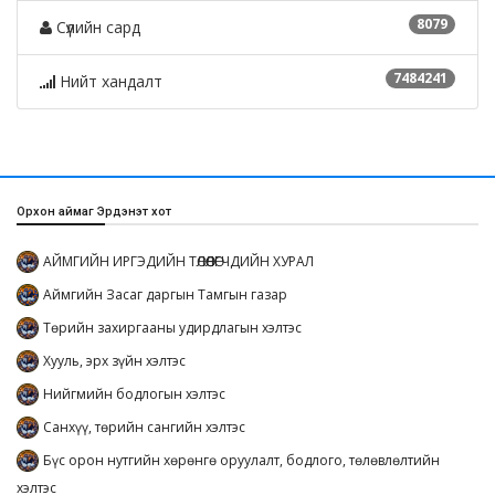
8079
Сүүлийн сард
7484241
Нийт хандалт
Орхон аймаг Эрдэнэт хот
АЙМГИЙН ИРГЭДИЙН ТӨЛӨӨЛӨГЧДИЙН ХУРАЛ
Аймгийн Засаг даргын Тамгын газар
Төрийн захиргааны удирдлагын хэлтэс
Хууль, эрх зүйн хэлтэс
Нийгмийн бодлогын хэлтэс
Санхүү, төрийн сангийн хэлтэс
Бүс орон нутгийн хөрөнгө оруулалт, бодлого, төлөвлөлтийн
хэлтэс