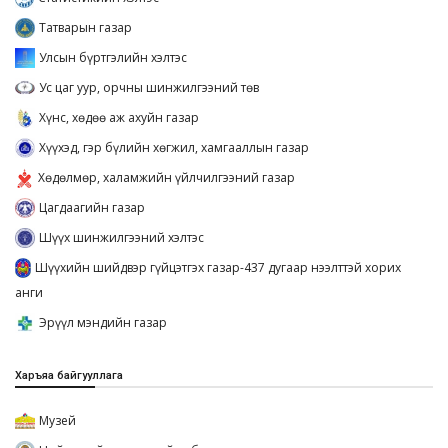
Татварын газар
Улсын бүртгэлийн хэлтэс
Ус цаг уур, орчны шинжилгээний төв
Хүнс, хөдөө аж ахуйн газар
Хүүхэд, гэр бүлийн хөгжил, хамгааллын газар
Хөдөлмөр, халамжийн үйлчилгээний газар
Цагдаагийн газар
Шүүх шинжилгээний хэлтэс
Шүүхийн шийдвэр гүйцэтгэх газар-437 дугаар нээлттэй хорих
анги
Эрүүл мэндийн газар
Харъяа байгууллага
Музей