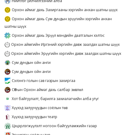
Нийтлэг үйлчилгээний алба
Орхон аймаг дахь Захиргааны хэргийн анхан шатны шүүх
Орхон аймаг дахь Сум дундын эрүүгийн хэргийн анхан
шатны шүүх
Орхон аймаг дахь Эрүүл мэндийн даатгалын хэлтэс
Орхон аймгийн Иргэний хэргийн давж заалдах шатны шүүх
Орхон аймгийн Эрүүгийн хэргийн давж заалдах шатны шүүх
Сум дундын ойн анги
Сум дундын ойн анги
Сэлэнгэ голын сав газрын захиргаа
СӨХ-ын Орхон аймаг дахь салбар зөвлөл
Хот байгуулалт, барилга захиалагчийн алба утүг
Хүүхэд залуучуудын соёлын төв
Хүүхэд залуучуудын театр
Цэцэрлэгжүүлэлт ногоон байгууламжийн газар
Эгшиглэн соёлын төв