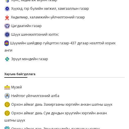
Хүүхэд, гэр бүлийн хөгжил, хамгааллын газар
Хөдөлмөр, халамжийн үйлчилгээний газар
Цагдаагийн газар
Шүүх шинжилгээний хэлтэс
Шүүхийн шийдвэр гүйцэтгэх газар-437 дугаар нээлттэй хорих
анги
Эрүүл мэндийн газар
Харъяа байгууллага
Музей
Нийтлэг үйлчилгээний алба
Орхон аймаг дахь Захиргааны хэргийн анхан шатны шүүх
Орхон аймаг дахь Сум дундын эрүүгийн хэргийн анхан
шатны шүүх
Орхон аймаг дахь Эрүүл мэндийн даатгалын хэлтэс