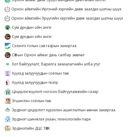
Орхон аймгийн Иргэний хэргийн давж заалдах шатны шүүх
Орхон аймгийн Эрүүгийн хэргийн давж заалдах шатны шүүх
Сум дундын ойн анги
Сум дундын ойн анги
Сэлэнгэ голын сав газрын захиргаа
СӨХ-ын Орхон аймаг дахь салбар зөвлөл
Хот байгуулалт, барилга захиалагчийн алба утүг
Хүүхэд залуучуудын соёлын төв
Хүүхэд залуучуудын театр
Цэцэрлэгжүүлэлт ногоон байгууламжийн газар
Эгшиглэн соёлын төв
Эрдэнэт цэцэрлэгт хүрээлэн ашиглалтын өмнөх захиргаа
Эрдэнэт шинжлэх ухаан, технологийн парк
Эрдэнэтийн ДЦС ТӨХК