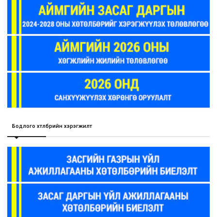
Бодлого хөтөлбөрийн хэрэгжилт