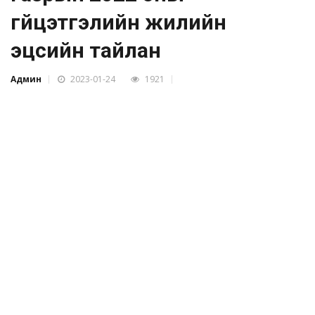
гүйцэтгэлийн жилийн
эцсийн тайлан
Админ
2023-01-24
1921