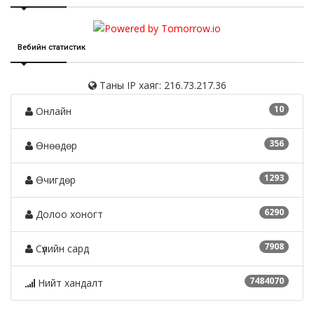
Вебийн статистик
Таны IP хаяг: 216.73.217.36
10
Онлайн
356
Өнөөдөр
1293
Өчигдөр
6290
Долоо хоногт
7908
Сүүлийн сард
7484070
Нийт хандалт