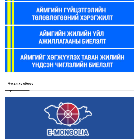
Чухал холбоос