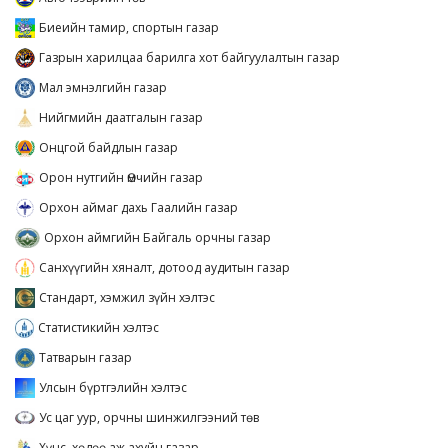
Биеийн тамир, спортын газар
Газрын харилцаа барилга хот байгуулалтын газар
Мал эмнэлгийн газар
Нийгмийн даатгалын газар
Онцгой байдлын газар
Орон нутгийн Өмчийн газар
Орхон аймаг дахь Гаалийн газар
Орхон аймгийн Байгаль орчны газар
Санхүүгийн хяналт, дотоод аудитын газар
Стандарт, хэмжил зүйн хэлтэс
Статистикийн хэлтэс
Татварын газар
Улсын бүртгэлийн хэлтэс
Ус цаг уур, орчны шинжилгээний төв
Хүнс, хөдөө аж ахуйн газар