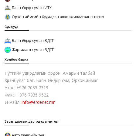
Баян-Өндөр сумын ИТХ
Орхон аймгийн Худалдан авах ажиллагааны газар
Сумдууд
Баян-Өндөр сумын ЗДТГ
Жаргалант сумын ЗДТГ
Холбоо барих
Нутгийн удирдлагын ордон, Амарын талбай
Хүрэнбулаг баг, Баян-Өндөр сум, Орхон аймаг
Утас: +976 7035 7319
Факс: +976 7035 9522
И-мэйл:
info@erdenet.mn
Засаг даргын дэргэдэх агентлаг
Авто тээврийн төв