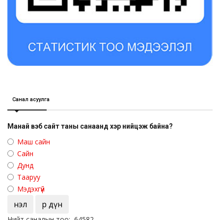
Санал асуулга
Манай вэб сайт таны санаанд хэр нийцэж байна?
Маш сайн
Сайн
Дунд
Тааруу
Мэдэхгүй
Үнэл
Үр дүн
Нийт саналын тоо: 64582