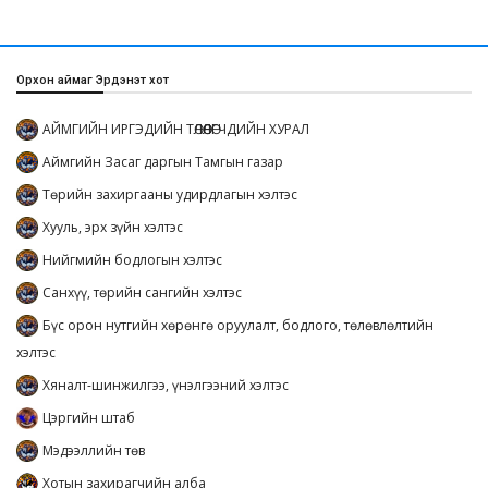
Орхон аймаг Эрдэнэт хот
АЙМГИЙН ИРГЭДИЙН ТӨЛӨӨЛӨГЧДИЙН ХУРАЛ
Аймгийн Засаг даргын Тамгын газар
Төрийн захиргааны удирдлагын хэлтэс
Хууль, эрх зүйн хэлтэс
Нийгмийн бодлогын хэлтэс
Санхүү, төрийн сангийн хэлтэс
Бүс орон нутгийн хөрөнгө оруулалт, бодлого, төлөвлөлтийн
хэлтэс
Хяналт-шинжилгээ, үнэлгээний хэлтэс
Цэргийн штаб
Мэдээллийн төв
Хотын захирагчийн алба