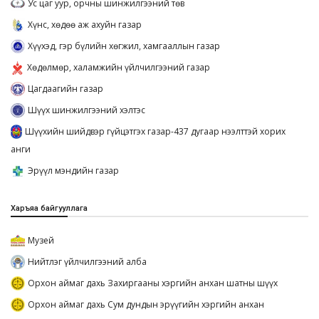
Ус цаг уур, орчны шинжилгээний төв
Хүнс, хөдөө аж ахуйн газар
Хүүхэд, гэр бүлийн хөгжил, хамгааллын газар
Хөдөлмөр, халамжийн үйлчилгээний газар
Цагдаагийн газар
Шүүх шинжилгээний хэлтэс
Шүүхийн шийдвэр гүйцэтгэх газар-437 дугаар нээлттэй хорих
анги
Эрүүл мэндийн газар
Харъяа байгууллага
Музей
Нийтлэг үйлчилгээний алба
Орхон аймаг дахь Захиргааны хэргийн анхан шатны шүүх
Орхон аймаг дахь Сум дундын эрүүгийн хэргийн анхан