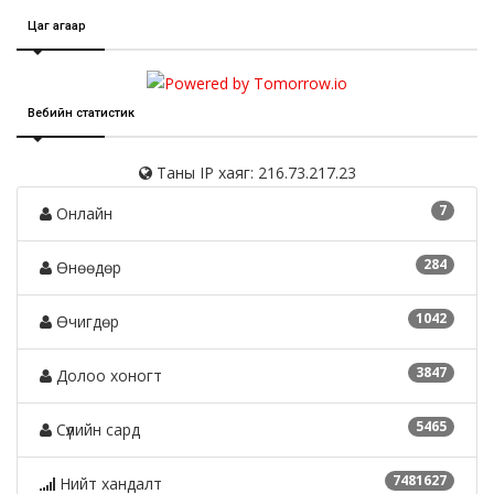
Цаг агаар
Вебийн статистик
Таны IP хаяг: 216.73.217.23
7
Онлайн
284
Өнөөдөр
1042
Өчигдөр
3847
Долоо хоногт
5465
Сүүлийн сард
7481627
Нийт хандалт