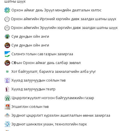
шатны шүүх
Орхон аймаг дахь Эрүүл мэндийн даатгалын хэлтэс
Орхон аймгийн Иргэний хэргийн давж заалдах шатны шүүх
Орхон аймгийн Эрүүгийн хэргийн давж заалдах шатны шүүх
Сум дундын ойн анги
Сум дундын ойн анги
Сэлэнгэ голын сав газрын захиргаа
СӨХ-ын Орхон аймаг дахь салбар зөвлөл
Хот байгуулалт, барилга захиалагчийн алба утүг
Хүүхэд залуучуудын соёлын төв
Хүүхэд залуучуудын театр
Цэцэрлэгжүүлэлт ногоон байгууламжийн газар
Эгшиглэн соёлын төв
Эрдэнэт цэцэрлэгт хүрээлэн ашиглалтын өмнөх захиргаа
Эрдэнэт шинжлэх ухаан, технологийн парк