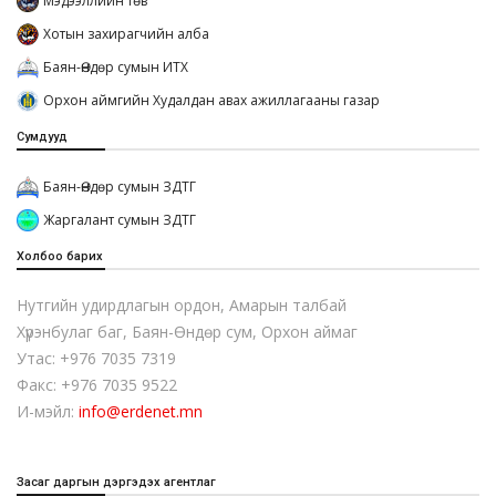
Мэдээллийн төв
Хотын захирагчийн алба
Баян-Өндөр сумын ИТХ
Орхон аймгийн Худалдан авах ажиллагааны газар
Сумдууд
Баян-Өндөр сумын ЗДТГ
Жаргалант сумын ЗДТГ
Холбоо барих
Нутгийн удирдлагын ордон, Амарын талбай
Хүрэнбулаг баг, Баян-Өндөр сум, Орхон аймаг
Утас: +976 7035 7319
Факс: +976 7035 9522
И-мэйл:
info@erdenet.mn
Засаг даргын дэргэдэх агентлаг