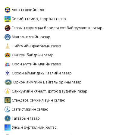
Авто тээврийн төв
Биеийн тамир, спортын газар
Газрын харилцаа барилга хот байгуулалтын газар
Мал эмнэлгийн газар
Нийгмийн даатгалын газар
Онцгой байдлын газар
Орон нутгийн Өмчийн газар
Орхон аймаг дахь Гаалийн газар
Орхон аймгийн Байгаль орчны газар
Санхүүгийн хяналт, дотоод аудитын газар
Стандарт, хэмжил зүйн хэлтэс
Статистикийн хэлтэс
Татварын газар
Улсын бүртгэлийн хэлтэс