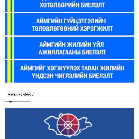
Чухал холбоос