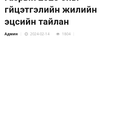
гүйцэтгэлийн жилийн
эцсийн тайлан
Админ
2024-02-14
1804