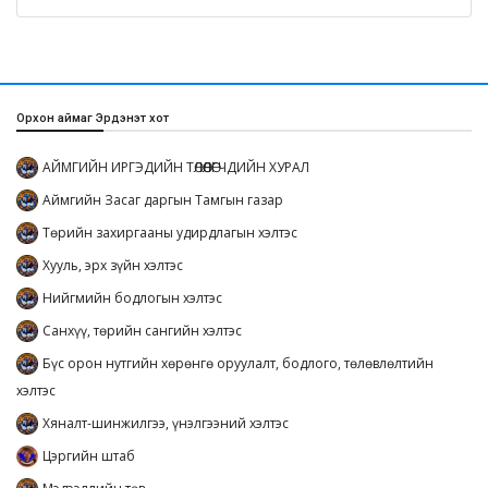
Орхон аймаг Эрдэнэт хот
АЙМГИЙН ИРГЭДИЙН ТӨЛӨӨЛӨГЧДИЙН ХУРАЛ
Аймгийн Засаг даргын Тамгын газар
Төрийн захиргааны удирдлагын хэлтэс
Хууль, эрх зүйн хэлтэс
Нийгмийн бодлогын хэлтэс
Санхүү, төрийн сангийн хэлтэс
Бүс орон нутгийн хөрөнгө оруулалт, бодлого, төлөвлөлтийн
хэлтэс
Хяналт-шинжилгээ, үнэлгээний хэлтэс
Цэргийн штаб