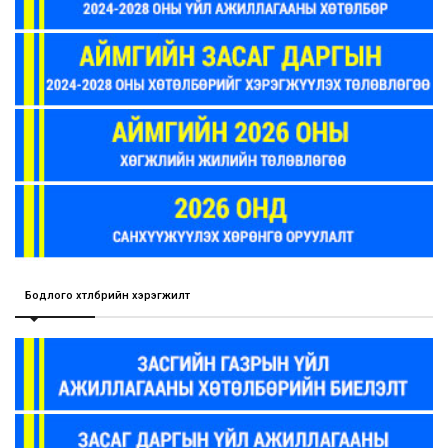
Бодлого хөтөлбөрийн хэрэгжилт