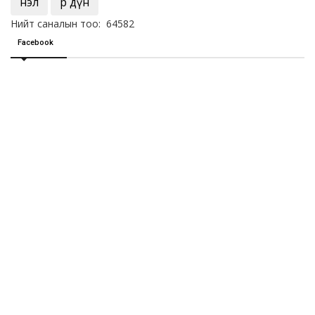
Үнэл
Үр дүн
Нийт саналын тоо: 64582
Facebook