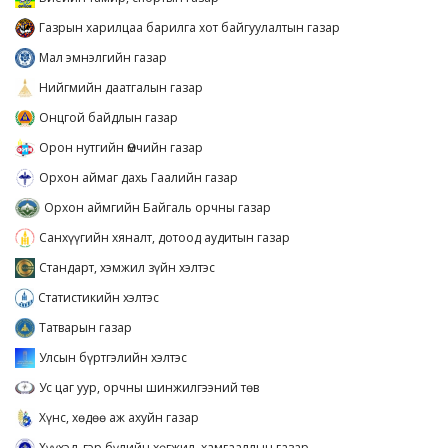
Газрын харилцаа барилга хот байгуулалтын газар
Мал эмнэлгийн газар
Нийгмийн даатгалын газар
Онцгой байдлын газар
Орон нутгийн Өмчийн газар
Орхон аймаг дахь Гаалийн газар
Орхон аймгийн Байгаль орчны газар
Санхүүгийн хяналт, дотоод аудитын газар
Стандарт, хэмжил зүйн хэлтэс
Статистикийн хэлтэс
Татварын газар
Улсын бүртгэлийн хэлтэс
Ус цаг уур, орчны шинжилгээний төв
Хүнс, хөдөө аж ахуйн газар
Хүүхэд, гэр бүлийн хөгжил, хамгааллын газар