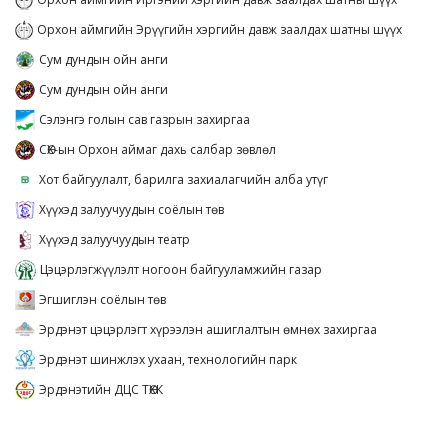
Орхон аймгийн Эрүүгийн хэргийн давж заалдах шатны шүүх
Сум дундын ойн анги
Сум дундын ойн анги
Сэлэнгэ голын сав газрын захиргаа
СӨХ-ын Орхон аймаг дахь салбар зөвлөл
Хот байгуулалт, барилга захиалагчийн алба утүг
Хүүхэд залуучуудын соёлын төв
Хүүхэд залуучуудын театр
Цэцэрлэгжүүлэлт ногоон байгууламжийн газар
Эгшиглэн соёлын төв
Эрдэнэт цэцэрлэгт хүрээлэн ашиглалтын өмнөх захиргаа
Эрдэнэт шинжлэх ухаан, технологийн парк
Эрдэнэтийн ДЦС ТӨХК