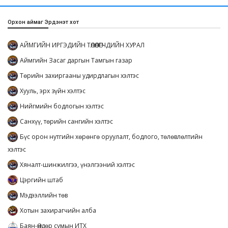
Орхон аймаг Эрдэнэт хот
АЙМГИЙН ИРГЭДИЙН ТӨЛӨӨЛӨГЧДИЙН ХУРАЛ
Аймгийн Засаг даргын Тамгын газар
Төрийн захиргааны удирдлагын хэлтэс
Хууль, эрх зүйн хэлтэс
Нийгмийн бодлогын хэлтэс
Санхүү, төрийн сангийн хэлтэс
Бүс орон нутгийн хөрөнгө оруулалт, бодлого, төлөвлөлтийн
хэлтэс
Хяналт-шинжилгээ, үнэлгээний хэлтэс
Цэргийн штаб
Мэдээллийн төв
Хотын захирагчийн алба
Баян-Өндөр сумын ИТХ