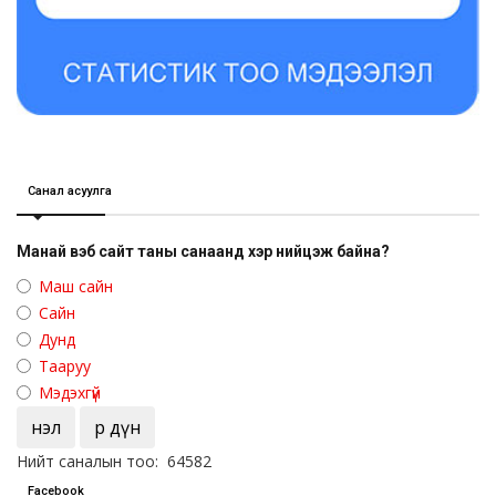
Санал асуулга
Манай вэб сайт таны санаанд хэр нийцэж байна?
Маш сайн
Сайн
Дунд
Тааруу
Мэдэхгүй
Үнэл
Үр дүн
Нийт саналын тоо: 64582
Facebook