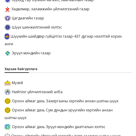
Хөдөлмөр, халамжийн үйлчилгээний газар
Цагдаагийн газар
Шүүх шинжилгээний хэлтэс
Шүүхийн шийдвэр гүйцэтгэх газар-437 дугаар нээлттэй хорих
анги
Эрүүл мэндийн газар
Харъяа байгууллага
Музей
Нийтлэг үйлчилгээний алба
Орхон аймаг дахь Захиргааны хэргийн анхан шатны шүүх
Орхон аймаг дахь Сум дундын эрүүгийн хэргийн анхан
шатны шүүх
Орхон аймаг дахь Эрүүл мэндийн даатгалын хэлтэс
Орхон аймгийн Иргэний хэргийн давж заалдах шатны шүүх