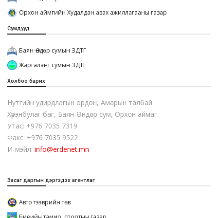
Орхон аймгийн Худалдан авах ажиллагааны газар
Сумдууд
Баян-Өндөр сумын ЗДТГ
Жаргалант сумын ЗДТГ
Холбоо барих
Нутгийн удирдлагын ордон, Амарын талбай
Хүрэнбулаг баг, Баян-Өндөр сум, Орхон аймаг
Утас: +976 7035 7319
Факс: +976 7035 9522
И-мэйл:
info@erdenet.mn
Засаг даргын дэргэдэх агентлаг
Авто тээврийн төв
Биеийн тамир, спортын газар