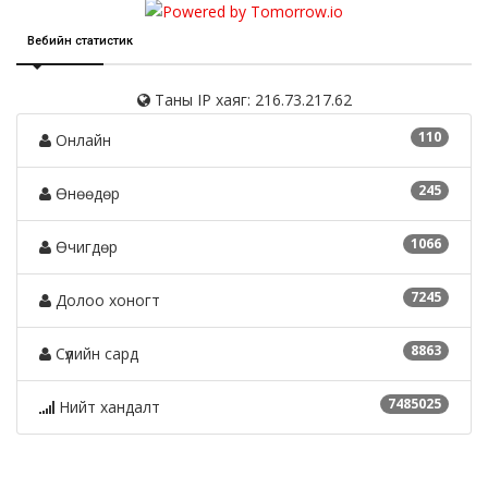
Вебийн статистик
Таны IP хаяг: 216.73.217.62
110
Онлайн
245
Өнөөдөр
1066
Өчигдөр
7245
Долоо хоногт
8863
Сүүлийн сард
7485025
Нийт хандалт