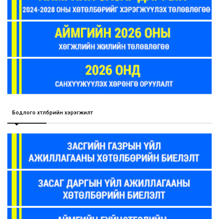
Бодлого хөтөлбөрийн хэрэгжилт