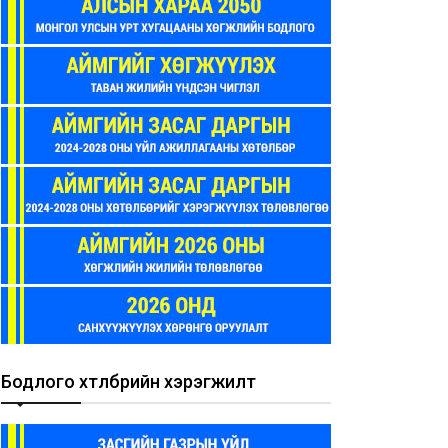
Бодлого хөтөлбөрийн хэрэгжилт