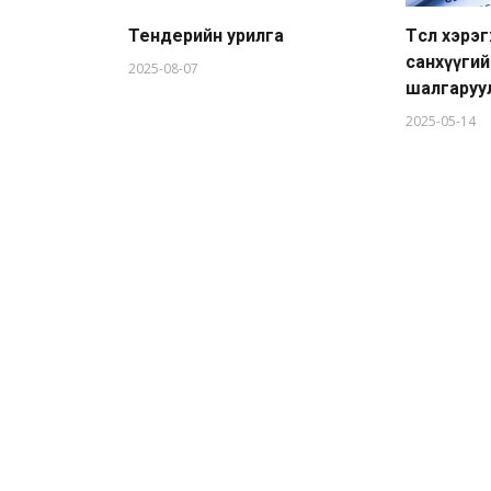
Тендерийн урилга
Төсөл хэр
санхүүги
2025-08-07
шалгаруу
2025-05-14