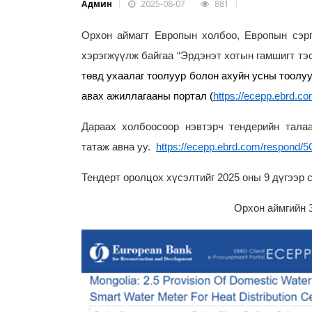
Админ
2025-08-07
881
Орхон аймагт Европын холбоо, Европын сэрг
хэрэгжүүлж байгаа “Эрдэнэт хотын гамшигт тэ
төвд ухаалаг тоолуур болон ахуйн усны тоол
авах ажиллагааны портал
(
https://ecepp.ebrd.co
Дараах холбоосоор нэвтэрч тендерийн тала
татаж авна уу.
https://ecepp.ebrd.com/respond
Тендерт оролцох хүсэлтийг 2025 оны 9 дүгээр с
Орхон аймгийн 