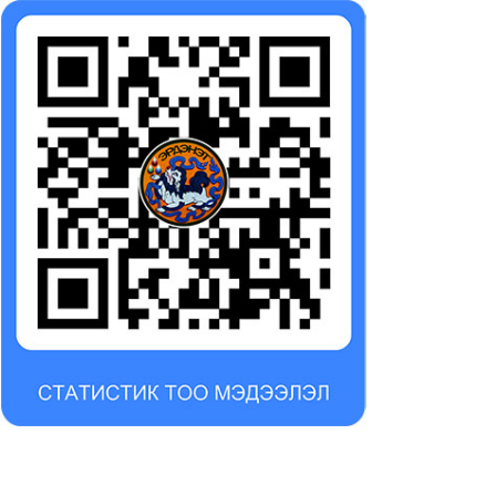
хон аймаг, Эрдэнэт
Төсөл хэрэгжүүлэх нэгжид
тыг “Монголын
ажилтан шалгаруулж авна
ртээмжтэй ногоон хот
2024-11-14
лох” төсөл хэрэгжинэ
25-01-08