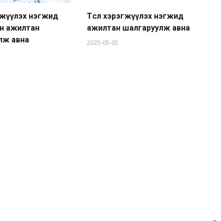
эгжүүлэх нэгжид
Төсөл хэрэгжүүлэх нэгжид
Ор
йн ажилтан
ажилтан шалгаруулж авна
хо
лж авна
хү
2025-05-05
бо
20