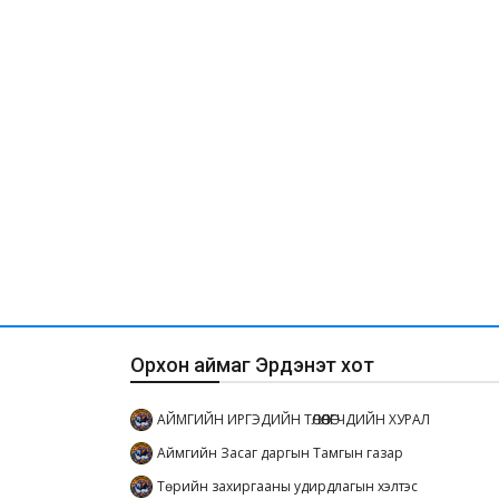
Орхон аймаг Эрдэнэт хот
АЙМГИЙН ИРГЭДИЙН ТӨЛӨӨЛӨГЧДИЙН ХУРАЛ
Аймгийн Засаг даргын Тамгын газар
Төрийн захиргааны удирдлагын хэлтэс