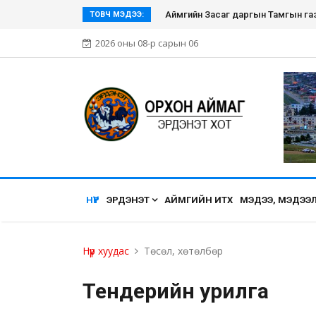
Эрдэнэт хүмүүсийн нэгдэл болсон Э
ТОВЧ МЭДЭЭ:
2026 оны 08-р сарын 06
НҮҮР
ЭРДЭНЭТ
АЙМГИЙН ИТХ
МЭДЭЭ, МЭДЭЭ
Нүүр хуудас
Төсөл, хөтөлбөр
Тендерийн урилга