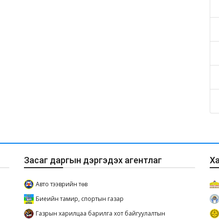
Засаг даргын дэргэдэх агентлаг
Х
Авто тээврийн төв
Биеийн тамир, спортын газар
Газрын харилцаа барилга хот байгуулалтын