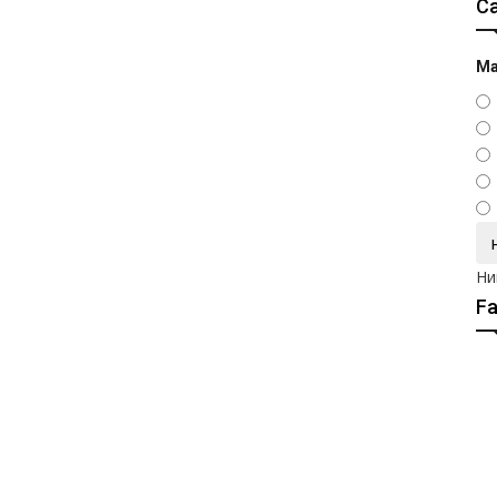
С
Ма
Ни
F