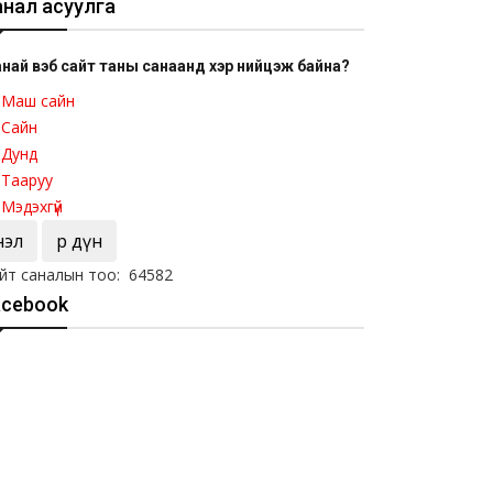
анал асуулга
най вэб сайт таны санаанд хэр нийцэж байна?
Маш сайн
Сайн
Дунд
Тааруу
Мэдэхгүй
Үнэл
Үр дүн
йт саналын тоо: 64582
acebook