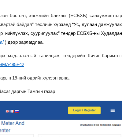
ээн босголт, хөгжлийн банкны
(
ЕСБХБ
)
санхүүжилтээр
свэртэй байдал” төслийн
хүрээнд “Ус, дулаан дамжуулах
уур нийлүүлэх, суурилуулах” тендер ЕСБХБ-ны Худалдан
m/
)
дээр зарлагдлаа.
арх мэдээлэлтэй танилцаж, тендерийн бичиг баримтыг
/5GMA485F42
арын 19-ний өдрийг хүлээн авна.
Засаг даргын Тамгын газар