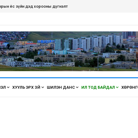
рдэнэт хот ирэх бүрт өнгөө засаж, үүдээ нээн угтана аа
ЛЭЛ
ХУУЛЬ ЭРХ ЗҮЙ
ШИЛЭН ДАНС
ИЛ ТОД БАЙДАЛ
ХӨРӨНГ