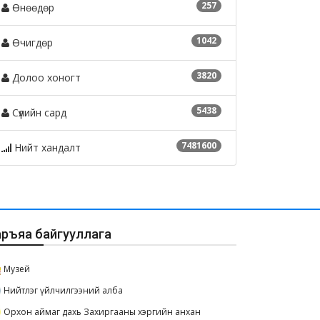
257
Өнөөдөр
1042
Өчигдөр
3820
Долоо хоногт
5438
Сүүлийн сард
7481600
Нийт хандалт
аръяа байгууллага
Музей
Нийтлэг үйлчилгээний алба
Орхон аймаг дахь Захиргааны хэргийн анхан