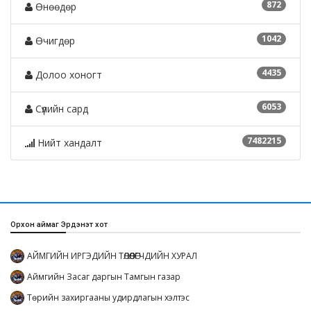
872
Өнөөдөр
1042
Өчигдөр
4435
Долоо хоногт
6053
Сүүлийн сард
7482215
Нийт хандалт
Орхон аймаг Эрдэнэт хот
АЙМГИЙН ИРГЭДИЙН ТӨЛӨӨЛӨГЧДИЙН ХУРАЛ
Аймгийн Засаг даргын Тамгын газар
Төрийн захиргааны удирдлагын хэлтэс