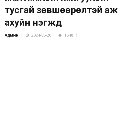
тусгай зөвшөөрөлтэй аж
ахуйн нэгжүүд
Админ
2024-06-20
1648