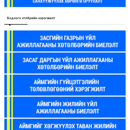
Бодлого хөтөлбөрийн хэрэгжилт