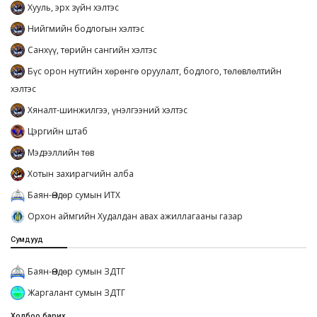
Хууль, эрх зүйн хэлтэс
Нийгмийн бодлогын хэлтэс
Санхүү, төрийн сангийн хэлтэс
Бүс орон нутгийн хөрөнгө оруулалт, бодлого, төлөвлөлтийн
хэлтэс
Хяналт-шинжилгээ, үнэлгээний хэлтэс
Цэргийн штаб
Мэдээллийн төв
Хотын захирагчийн алба
Баян-Өндөр сумын ИТХ
Орхон аймгийн Худалдан авах ажиллагааны газар
Сумдууд
Баян-Өндөр сумын ЗДТГ
Жаргалант сумын ЗДТГ
Холбоо барих