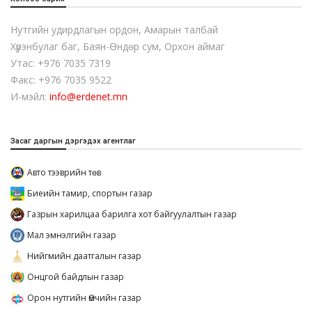
Нутгийн удирдлагын ордон, Амарын талбай
Хүрэнбулаг баг, Баян-Өндөр сум, Орхон аймаг
Утас: +976 7035 7319
Факс: +976 7035 9522
И-мэйл:
info@erdenet.mn
Засаг даргын дэргэдэх агентлаг
Авто тээврийн төв
Биеийн тамир, спортын газар
Газрын харилцаа барилга хот байгуулалтын газар
Мал эмнэлгийн газар
Нийгмийн даатгалын газар
Онцгой байдлын газар
Орон нутгийн Өмчийн газар