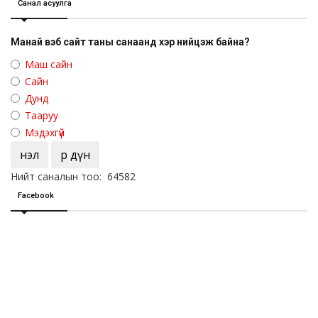
Санал асуулга
Манай вэб сайт таны санаанд хэр нийцэж байна?
Маш сайн
Сайн
Дунд
Тааруу
Мэдэхгүй
Үнэл
Үр дүн
Нийт саналын тоо: 64582
Facebook