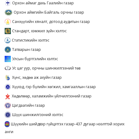
Орхон аймаг дахь Гаалийн газар
Орхон аймгийн Байгаль орчны газар
Санхүүгийн хяналт, дотоод аудитын газар
Стандарт, хэмжил зүйн хэлтэс
Статистикийн хэлтэс
Татварын газар
Улсын бүртгэлийн хэлтэс
Ус цаг уур, орчны шинжилгээний төв
Хүнс, хөдөө аж ахуйн газар
Хүүхэд, гэр бүлийн хөгжил, хамгааллын газар
Хөдөлмөр, халамжийн үйлчилгээний газар
Цагдаагийн газар
Шүүх шинжилгээний хэлтэс
Шүүхийн шийдвэр гүйцэтгэх газар-437 дугаар нээлттэй хорих
анги