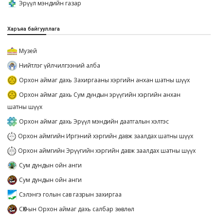
Эрүүл мэндийн газар
Харъяа байгууллага
Музей
Нийтлэг үйлчилгээний алба
Орхон аймаг дахь Захиргааны хэргийн анхан шатны шүүх
Орхон аймаг дахь Сум дундын эрүүгийн хэргийн анхан
шатны шүүх
Орхон аймаг дахь Эрүүл мэндийн даатгалын хэлтэс
Орхон аймгийн Иргэний хэргийн давж заалдах шатны шүүх
Орхон аймгийн Эрүүгийн хэргийн давж заалдах шатны шүүх
Сум дундын ойн анги
Сум дундын ойн анги
Сэлэнгэ голын сав газрын захиргаа
СӨХ-ын Орхон аймаг дахь салбар зөвлөл