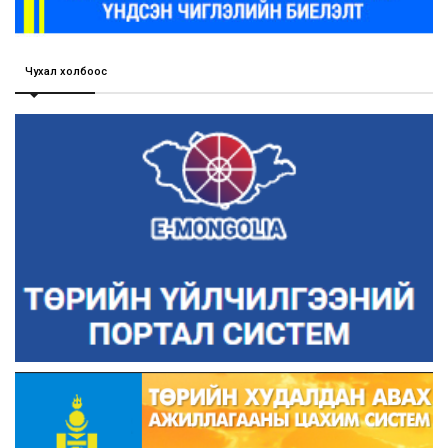
Чухал холбоос