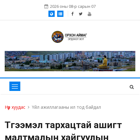
2026 оны 08-р сарын 07
Нүүр хуудас
Үйл ажиллагааны ил тод байдал
Түгээмэл тархацтай ашигт
малтмалын хайгуулын