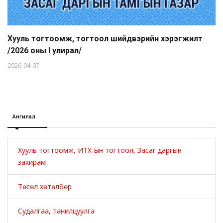
Хууль тогтоомж, тогтоол шийдвэрийн хэрэгжилт
/2026 оны I улирал/
2026-04-07
Ангилал
Хууль тогтоомж, ИТХ-ын тогтоол, Засаг даргын
захирам
Төсөл хөтөлбөр
Судалгаа, танилцуулга