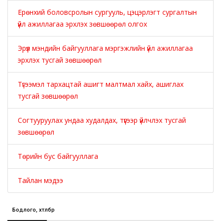
Ерөнхий боловсролын сургууль, цэцэрлэгт сургалтын
үйл ажиллагаа эрхлэх зөвшөөрөл олгох
Эрүүл мэндийн байгууллага мэргэжлийн үйл ажиллагаа
эрхлэх тусгай зөвшөөрөл
Түгээмэл тархацтай ашигт малтмал хайх, ашиглах
тусгай зөвшөөрөл
Согтууруулах ундаа худалдах, түүгээр үйлчлэх тусгай
зөвшөөрөл
Төрийн бус байгууллага
Тайлан мэдээ
Бодлого, хөтөлбөр