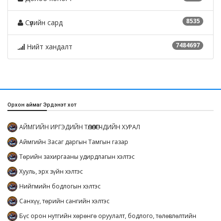
8535
Сүүлийн сард
7484697
Нийт хандалт
Орхон аймаг Эрдэнэт хот
АЙМГИЙН ИРГЭДИЙН ТӨЛӨӨЛӨГЧДИЙН ХУРАЛ
Аймгийн Засаг даргын Тамгын газар
Төрийн захиргааны удирдлагын хэлтэс
Хууль, эрх зүйн хэлтэс
Нийгмийн бодлогын хэлтэс
Санхүү, төрийн сангийн хэлтэс
Бүс орон нутгийн хөрөнгө оруулалт, бодлого, төлөвлөлтийн