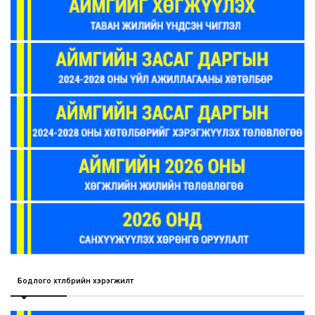
Бодлого хөтөлбөрийн хэрэгжилт