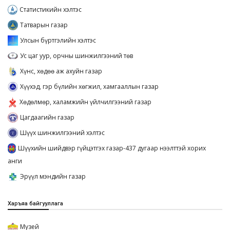
Статистикийн хэлтэс
Татварын газар
Улсын бүртгэлийн хэлтэс
Ус цаг уур, орчны шинжилгээний төв
Хүнс, хөдөө аж ахуйн газар
Хүүхэд, гэр бүлийн хөгжил, хамгааллын газар
Хөдөлмөр, халамжийн үйлчилгээний газар
Цагдаагийн газар
Шүүх шинжилгээний хэлтэс
Шүүхийн шийдвэр гүйцэтгэх газар-437 дугаар нээлттэй хорих
анги
Эрүүл мэндийн газар
Харъяа байгууллага
Музей