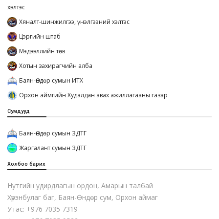
хэлтэс
Хяналт-шинжилгээ, үнэлгээний хэлтэс
Цэргийн штаб
Мэдээллийн төв
Хотын захирагчийн алба
Баян-Өндөр сумын ИТХ
Орхон аймгийн Худалдан авах ажиллагааны газар
Сумдууд
Баян-Өндөр сумын ЗДТГ
Жаргалант сумын ЗДТГ
Холбоо барих
Нутгийн удирдлагын ордон, Амарын талбай
Хүрэнбулаг баг, Баян-Өндөр сум, Орхон аймаг
Утас: +976 7035 7319