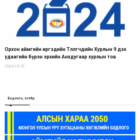
Орхон аймгийн иргэдийн Төлөөлөгчдийн Хурлын 9 дэх
удаагийн бүрэн эрхийн Анхдугаар хурлын тов
2024-10-15
Бодлого, хөтөлбөр