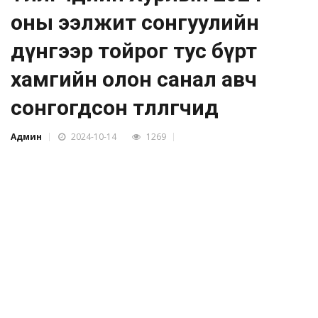
оны ээлжит сонгуулийн
дүнгээр тойрог тус бүрт
хамгийн олон санал авч
сонгогдсон төлөөлөгчид
Админ
2024-10-14
1269