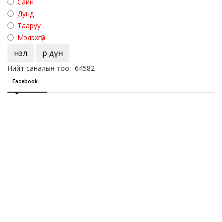
Сайн
Дунд
Тааруу
Мэдэхгүй
Үнэл
Үр дүн
Нийт саналын тоо: 64582
Facebook