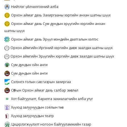
Нийтлэг үйлчилгээний алба
Орхон аймаг дахь Захиргааны хэргийн анхан шатны шүүх
Орхон аймаг дахь Сум дундын эрүүгийн хэргийн анхан
шатны шүүх
Орхон аймаг дахь Эрүүл мэндийн даатгалын хэлтэс
Орхон аймгийн Иргэний хэргийн давж заалдах шатны шүүх
Орхон аймгийн Эрүүгийн хэргийн давж заалдах шатны шүүх
Сум дундын ойн анги
Сум дундын ойн анги
Сэлэнгэ голын сав газрын захиргаа
СӨХ-ын Орхон аймаг дахь салбар зөвлөл
Хот байгуулалт, барилга захиалагчийн алба утүг
Хүүхэд залуучуудын соёлын төв
Хүүхэд залуучуудын театр
Цэцэрлэгжүүлэлт ногоон байгууламжийн газар