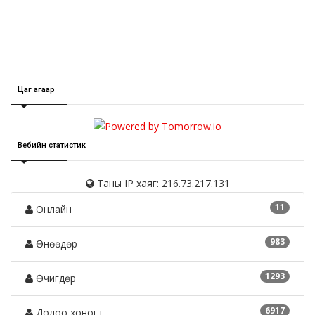
Цаг агаар
Вебийн статистик
Таны IP хаяг: 216.73.217.131
11
Онлайн
983
Өнөөдөр
1293
Өчигдөр
6917
Долоо хоногт