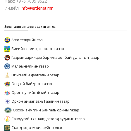
Факс: +976 7035 9522
И-мэйл:
info@erdenet.mn
Засаг даргын дэргэдэх агентлаг
Авто тээврийн төв
Биеийн тамир, спортын газар
Газрын харилцаа барилга хот байгуулалтын газар
Мал эмнэлгийн газар
Нийгмийн даатгалын газар
Онцгой байдлын газар
Орон нутгийн Өмчийн газар
Орхон аймаг дахь Гаалийн газар
Орхон аймгийн Байгаль орчны газар
Санхүүгийн хяналт, дотоод аудитын газар
Стандарт, хэмжил зүйн хэлтэс