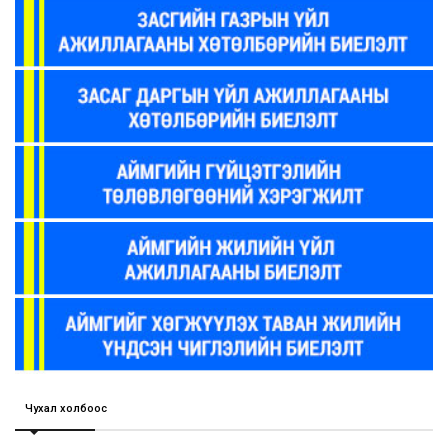
Чухал холбоос