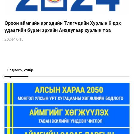
Орхон аймгийн иргэдийн Төлөөлөгчдийн Хурлын 9 дэх
удаагийн бүрэн эрхийн Анхдугаар хурлын тов
2024-10-15
Бодлого, хөтөлбөр