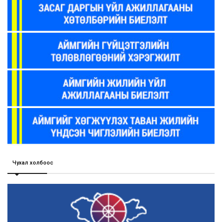
Чухал холбоос