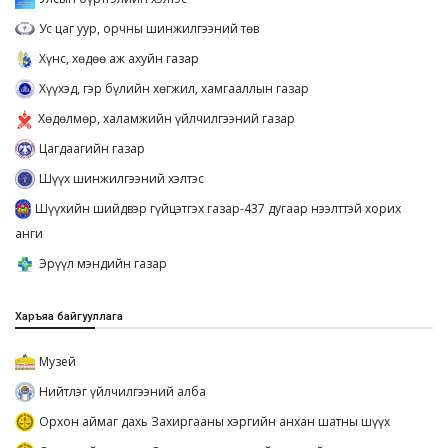
Ус цаг уур, орчны шинжилгээний төв
Хүнс, хөдөө аж ахуйн газар
Хүүхэд, гэр бүлийн хөгжил, хамгааллын газар
Хөдөлмөр, халамжийн үйлчилгээний газар
Цагдаагийн газар
Шүүх шинжилгээний хэлтэс
Шүүхийн шийдвэр гүйцэтгэх газар-437 дугаар нээлттэй хорих
анги
Эрүүл мэндийн газар
Харъяа байгууллага
Музей
Нийтлэг үйлчилгээний алба
Орхон аймаг дахь Захиргааны хэргийн анхан шатны шүүх