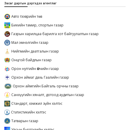
Засаг даргын дэргэдэх агентлаг
Авто тээврийн төв
Биеийн тамир, спортын газар
Газрын харилцаа барилга хот байгуулалтын газар
Мал эмнэлгийн газар
Нийгмийн даатгалын газар
Онцгой байдлын газар
Орон нутгийн Өмчийн газар
Орхон аймаг дахь Гаалийн газар
Орхон аймгийн Байгаль орчны газар
Санхүүгийн хяналт, дотоод аудитын газар
Стандарт, хэмжил зүйн хэлтэс
Статистикийн хэлтэс
Татварын газар
Улсын бүртгэлийн хэлтэс