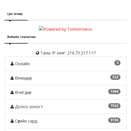
Цаг агаар
Вебийн статистик
Таны IP хаяг: 216.73.217.117
3
Онлайн
532
Өнөөдөр
1066
Өчигдөр
7532
Долоо хоногт
9150
Сүүлийн сард