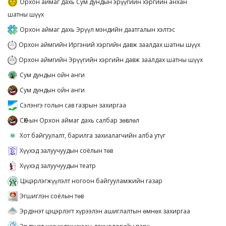
Орхон аймаг дахь Сум дундын эрүүгийн хэргийн анхан
шатны шүүх
Орхон аймаг дахь Эрүүл мэндийн даатгалын хэлтэс
Орхон аймгийн Иргэний хэргийн давж заалдах шатны шүүх
Орхон аймгийн Эрүүгийн хэргийн давж заалдах шатны шүүх
Сум дундын ойн анги
Сум дундын ойн анги
Сэлэнгэ голын сав газрын захиргаа
СӨХ-ын Орхон аймаг дахь салбар зөвлөл
Хот байгуулалт, барилга захиалагчийн алба утүг
Хүүхэд залуучуудын соёлын төв
Хүүхэд залуучуудын театр
Цэцэрлэгжүүлэлт ногоон байгууламжийн газар
Эгшиглэн соёлын төв
Эрдэнэт цэцэрлэгт хүрээлэн ашиглалтын өмнөх захиргаа