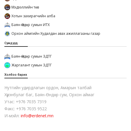
Мэдээллийн төв
Хотын захирагчийн алба
Баян-Өндөр сумын ИТХ
Орхон аймгийн Худалдан авах ажиллагааны газар
Сумдууд
Баян-Өндөр сумын ЗДТГ
Жаргалант сумын ЗДТГ
Холбоо барих
Нутгийн удирдлагын ордон, Амарын талбай
Хүрэнбулаг баг, Баян-Өндөр сум, Орхон аймаг
Утас: +976 7035 7319
Факс: +976 7035 9522
И-мэйл:
info@erdenet.mn