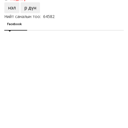
Үнэл
Үр дүн
Нийт саналын тоо: 64582
Facebook