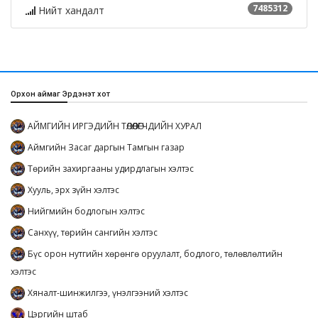
7485312
Нийт хандалт
Орхон аймаг Эрдэнэт хот
АЙМГИЙН ИРГЭДИЙН ТӨЛӨӨЛӨГЧДИЙН ХУРАЛ
Аймгийн Засаг даргын Тамгын газар
Төрийн захиргааны удирдлагын хэлтэс
Хууль, эрх зүйн хэлтэс
Нийгмийн бодлогын хэлтэс
Санхүү, төрийн сангийн хэлтэс
Бүс орон нутгийн хөрөнгө оруулалт, бодлого, төлөвлөлтийн
хэлтэс
Хяналт-шинжилгээ, үнэлгээний хэлтэс
Цэргийн штаб