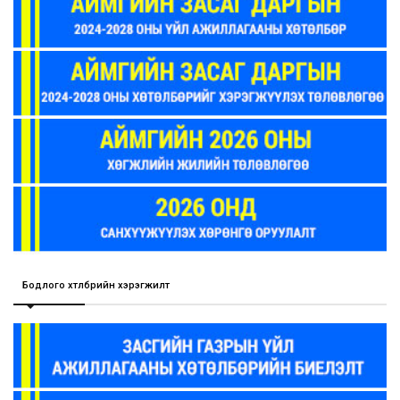
Бодлого хөтөлбөрийн хэрэгжилт