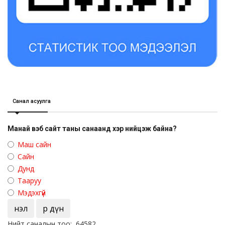
Санал асуулга
Манай вэб сайт таны санаанд хэр нийцэж байна?
Маш сайн
Сайн
Дунд
Тааруу
Мэдэхгүй
Үнэл
Үр дүн
Нийт саналын тоо: 64582