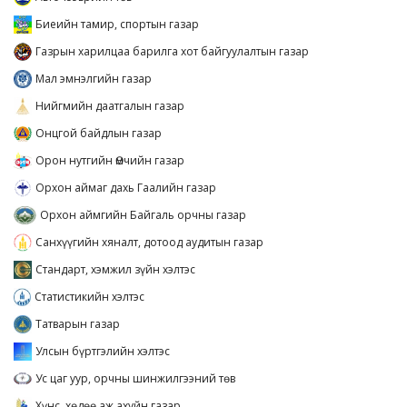
Биеийн тамир, спортын газар
Газрын харилцаа барилга хот байгуулалтын газар
Мал эмнэлгийн газар
Нийгмийн даатгалын газар
Онцгой байдлын газар
Орон нутгийн Өмчийн газар
Орхон аймаг дахь Гаалийн газар
Орхон аймгийн Байгаль орчны газар
Санхүүгийн хяналт, дотоод аудитын газар
Стандарт, хэмжил зүйн хэлтэс
Статистикийн хэлтэс
Татварын газар
Улсын бүртгэлийн хэлтэс
Ус цаг уур, орчны шинжилгээний төв
Хүнс, хөдөө аж ахуйн газар