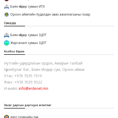
Баян-Өндөр сумын ИТХ
Орхон аймгийн Худалдан авах ажиллагааны газар
Сумдууд
Баян-Өндөр сумын ЗДТГ
Жаргалант сумын ЗДТГ
Холбоо барих
Нутгийн удирдлагын ордон, Амарын талбай
Хүрэнбулаг баг, Баян-Өндөр сум, Орхон аймаг
Утас: +976 7035 7319
Факс: +976 7035 9522
И-мэйл:
info@erdenet.mn
Засаг даргын дэргэдэх агентлаг
Авто тээврийн төв