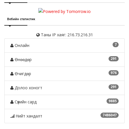
Вебийн статистик
Таны IP хаяг: 216.73.216.31
7
Онлайн
291
Өнөөдөр
976
Өчигдөр
291
Долоо хоногт
9885
Сүүлийн сард
7486047
Нийт хандалт