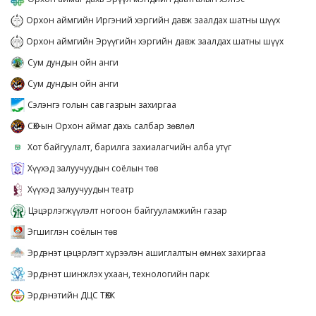
Орхон аймгийн Иргэний хэргийн давж заалдах шатны шүүх
Орхон аймгийн Эрүүгийн хэргийн давж заалдах шатны шүүх
Сум дундын ойн анги
Сум дундын ойн анги
Сэлэнгэ голын сав газрын захиргаа
СӨХ-ын Орхон аймаг дахь салбар зөвлөл
Хот байгуулалт, барилга захиалагчийн алба утүг
Хүүхэд залуучуудын соёлын төв
Хүүхэд залуучуудын театр
Цэцэрлэгжүүлэлт ногоон байгууламжийн газар
Эгшиглэн соёлын төв
Эрдэнэт цэцэрлэгт хүрээлэн ашиглалтын өмнөх захиргаа
Эрдэнэт шинжлэх ухаан, технологийн парк
Эрдэнэтийн ДЦС ТӨХК