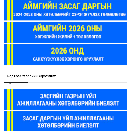
Бодлого хөтөлбөрийн хэрэгжилт