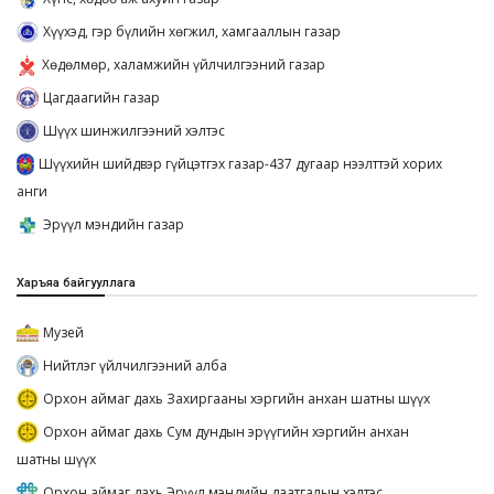
Хүүхэд, гэр бүлийн хөгжил, хамгааллын газар
Хөдөлмөр, халамжийн үйлчилгээний газар
Цагдаагийн газар
Шүүх шинжилгээний хэлтэс
Шүүхийн шийдвэр гүйцэтгэх газар-437 дугаар нээлттэй хорих
анги
Эрүүл мэндийн газар
Харъяа байгууллага
Музей
Нийтлэг үйлчилгээний алба
Орхон аймаг дахь Захиргааны хэргийн анхан шатны шүүх
Орхон аймаг дахь Сум дундын эрүүгийн хэргийн анхан
шатны шүүх
Орхон аймаг дахь Эрүүл мэндийн даатгалын хэлтэс