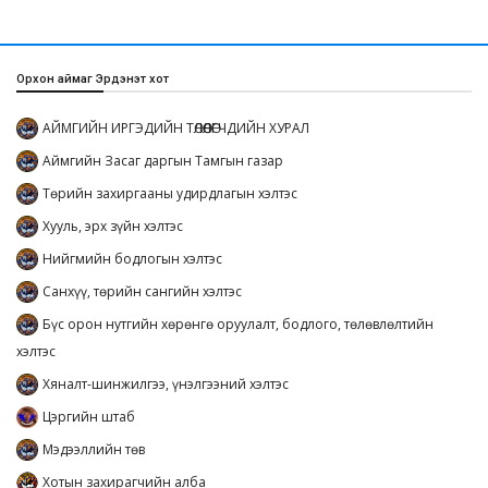
Орхон аймаг Эрдэнэт хот
АЙМГИЙН ИРГЭДИЙН ТӨЛӨӨЛӨГЧДИЙН ХУРАЛ
Аймгийн Засаг даргын Тамгын газар
Төрийн захиргааны удирдлагын хэлтэс
Хууль, эрх зүйн хэлтэс
Нийгмийн бодлогын хэлтэс
Санхүү, төрийн сангийн хэлтэс
Бүс орон нутгийн хөрөнгө оруулалт, бодлого, төлөвлөлтийн
хэлтэс
Хяналт-шинжилгээ, үнэлгээний хэлтэс
Цэргийн штаб
Мэдээллийн төв
Хотын захирагчийн алба