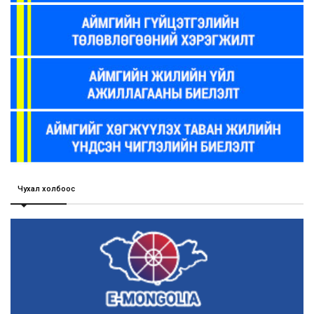
Чухал холбоос