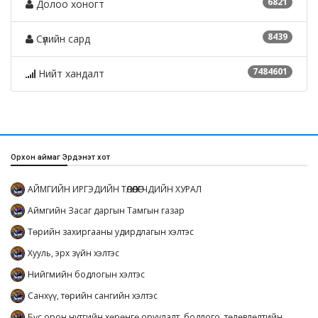
6821
Долоо хоногт
8439
Сүүлийн сард
7484601
Нийт хандалт
Орхон аймаг Эрдэнэт хот
АЙМГИЙН ИРГЭДИЙН ТӨЛӨӨЛӨГЧДИЙН ХУРАЛ
Аймгийн Засаг даргын Тамгын газар
Төрийн захиргааны удирдлагын хэлтэс
Хууль, эрх зүйн хэлтэс
Нийгмийн бодлогын хэлтэс
Санхүү, төрийн сангийн хэлтэс
Бүс орон нутгийн хөрөнгө оруулалт, бодлого, төлөвлөлтийн