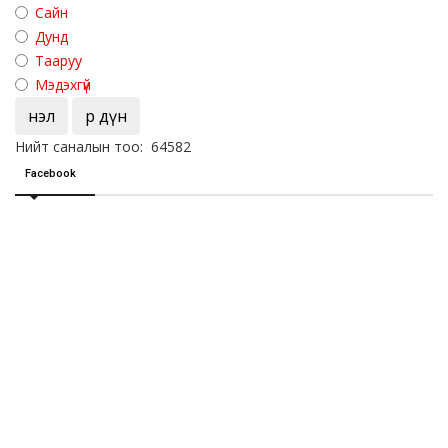
Сайн
Дунд
Тааруу
Мэдэхгүй
Үнэл
Үр дүн
Нийт саналын тоо: 64582
Facebook