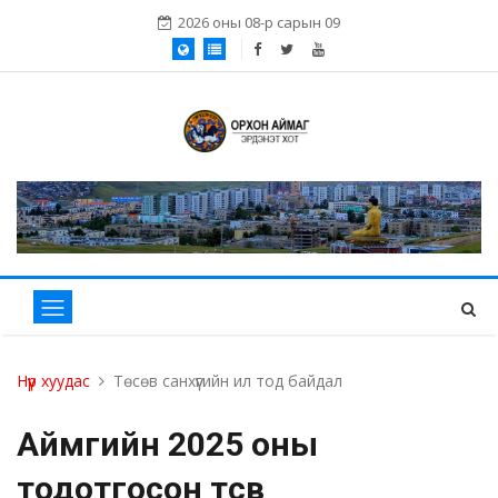
2026 оны 08-р сарын 09
Нүүр хуудас
Төсөв санхүүгийн ил тод байдал
Аймгийн 2025 оны
тодотгосон төсөв