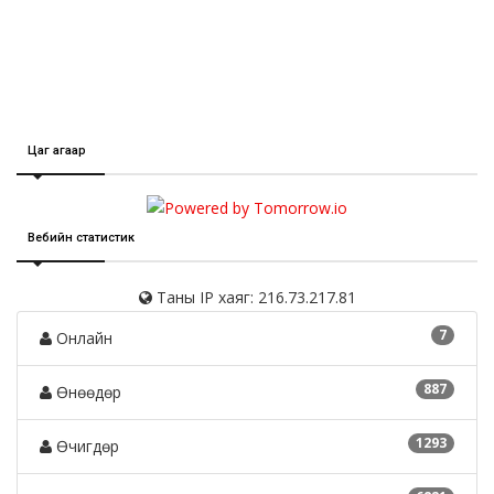
Цаг агаар
Вебийн статистик
Таны IP хаяг: 216.73.217.81
7
Онлайн
887
Өнөөдөр
1293
Өчигдөр