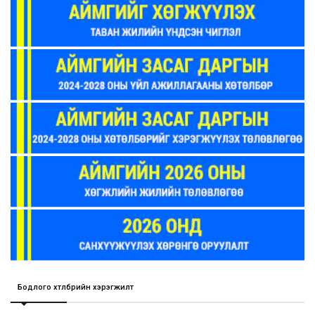
Бодлого хөтөлбөрийн хэрэгжилт