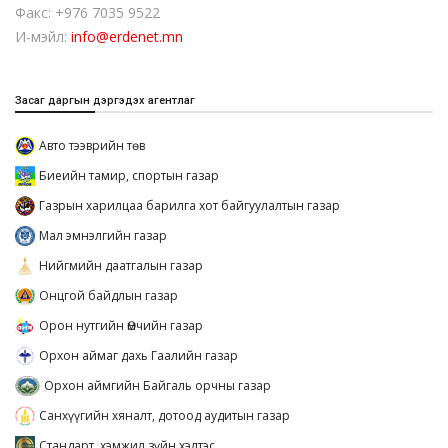
Факс: +976 7035 9522
И-мэйл:
info@erdenet.mn
Засаг даргын дэргэдэх агентлаг
Авто тээврийн төв
Биеийн тамир, спортын газар
Газрын харилцаа барилга хот байгуулалтын газар
Мал эмнэлгийн газар
Нийгмийн даатгалын газар
Онцгой байдлын газар
Орон нутгийн Өмчийн газар
Орхон аймаг дахь Гаалийн газар
Орхон аймгийн Байгаль орчны газар
Санхүүгийн хяналт, дотоод аудитын газар
Стандарт, хэмжил зүйн хэлтэс