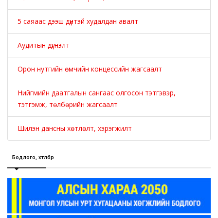
5 саяаас дээш дүнтэй худалдан авалт
Аудитын дүгнэлт
Орон нутгийн өмчийн концессийн жагсаалт
Нийгмийн даатгалын сангаас олгосон тэтгэвэр,
тэтгэмж, төлбөрийн жагсаалт
Шилэн дансны хөтлөлт, хэрэгжилт
Бодлого, хөтөлбөр