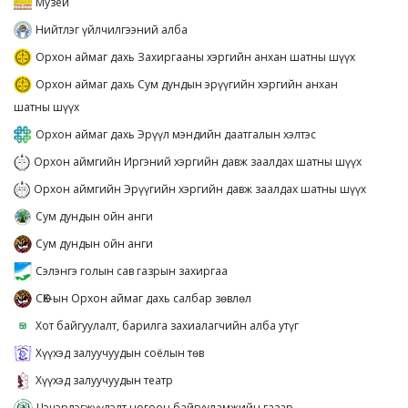
Музей
Нийтлэг үйлчилгээний алба
Орхон аймаг дахь Захиргааны хэргийн анхан шатны шүүх
Орхон аймаг дахь Сум дундын эрүүгийн хэргийн анхан
шатны шүүх
Орхон аймаг дахь Эрүүл мэндийн даатгалын хэлтэс
Орхон аймгийн Иргэний хэргийн давж заалдах шатны шүүх
Орхон аймгийн Эрүүгийн хэргийн давж заалдах шатны шүүх
Сум дундын ойн анги
Сум дундын ойн анги
Сэлэнгэ голын сав газрын захиргаа
СӨХ-ын Орхон аймаг дахь салбар зөвлөл
Хот байгуулалт, барилга захиалагчийн алба утүг
Хүүхэд залуучуудын соёлын төв
Хүүхэд залуучуудын театр
Цэцэрлэгжүүлэлт ногоон байгууламжийн газар