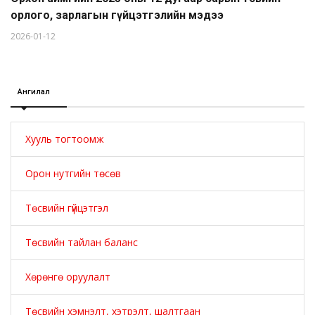
орлого, зарлагын гүйцэтгэлийн мэдээ
2026-01-12
Ангилал
Хууль тогтоомж
Орон нутгийн төсөв
Төсвийн гүйцэтгэл
Төсвийн тайлан баланс
Хөрөнгө оруулалт
Төсвийн хэмнэлт, хэтрэлт, шалтгаан