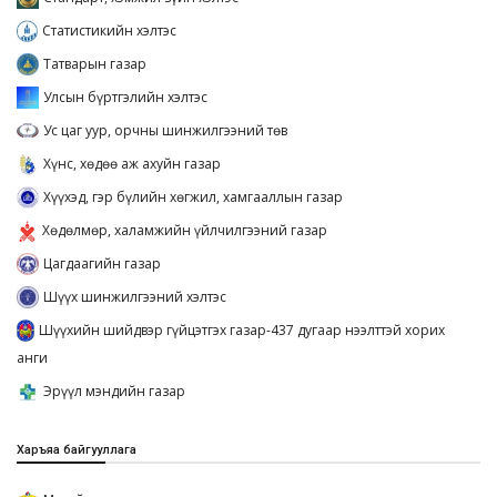
Статистикийн хэлтэс
Татварын газар
Улсын бүртгэлийн хэлтэс
Ус цаг уур, орчны шинжилгээний төв
Хүнс, хөдөө аж ахуйн газар
Хүүхэд, гэр бүлийн хөгжил, хамгааллын газар
Хөдөлмөр, халамжийн үйлчилгээний газар
Цагдаагийн газар
Шүүх шинжилгээний хэлтэс
Шүүхийн шийдвэр гүйцэтгэх газар-437 дугаар нээлттэй хорих
анги
Эрүүл мэндийн газар
Харъяа байгууллага