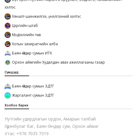
хэлтэс
Хяналт-шинжилгээ, үнэлгээний хэлтэс
Цэргийн штаб
Мэдээллийн төв
Хотын захирагчийн алба
Баян-Өндөр сумын ИТХ
Орхон аймгийн Худалдан авах ажиллагааны газар
Сумдууд
Баян-Өндөр сумын ЗДТГ
Жаргалант сумын ЗДТГ
Холбоо барих
Нутгийн удирдлагын ордон, Амарын талбай
Хүрэнбулаг баг, Баян-Өндөр сум, Орхон аймаг
Утас: +976 7035 7319