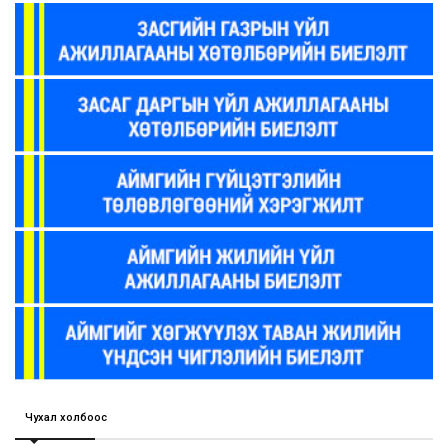
Чухал холбоос