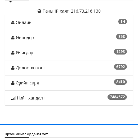
Таны IP хаяг: 216.73.216.138
14
Онлайн
858
Өнөөдөр
1293
Өчигдөр
6792
Долоо хоногт
8410
Сүүлийн сард
7484572
Нийт хандалт
Орхон аймаг Эрдэнэт хот