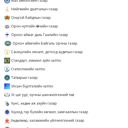
Мал эмнэлгийн газар
Нийгмийн даатгалын газар
Онцгой байдлын газар
Орон нутгийн Өмчийн газар
Орхон аймаг дахь Гаалийн газар
Орхон аймгийн Байгаль орчны газар
Санхүүгийн хяналт, дотоод аудитын газар
Стандарт, хэмжил зүйн хэлтэс
Статистикийн хэлтэс
Татварын газар
Улсын бүртгэлийн хэлтэс
Ус цаг уур, орчны шинжилгээний төв
Хүнс, хөдөө аж ахуйн газар
Хүүхэд, гэр бүлийн хөгжил, хамгааллын газар
Хөдөлмөр, халамжийн үйлчилгээний газар