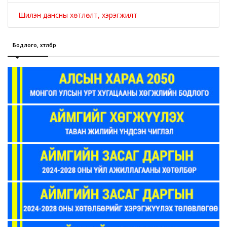
Шилэн дансны хөтлөлт, хэрэгжилт
Бодлого, хөтөлбөр