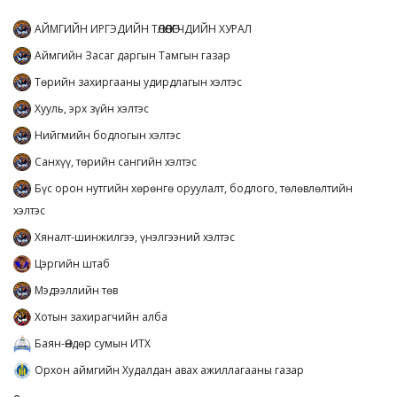
АЙМГИЙН ИРГЭДИЙН ТӨЛӨӨЛӨГЧДИЙН ХУРАЛ
Аймгийн Засаг даргын Тамгын газар
Төрийн захиргааны удирдлагын хэлтэс
Хууль, эрх зүйн хэлтэс
Нийгмийн бодлогын хэлтэс
Санхүү, төрийн сангийн хэлтэс
Бүс орон нутгийн хөрөнгө оруулалт, бодлого, төлөвлөлтийн
хэлтэс
Хяналт-шинжилгээ, үнэлгээний хэлтэс
Цэргийн штаб
Мэдээллийн төв
Хотын захирагчийн алба
Баян-Өндөр сумын ИТХ
Орхон аймгийн Худалдан авах ажиллагааны газар