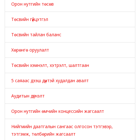
Орон нутгийн төсөв
Төсвийн гүйцэтгэл
Төсвийн тайлан баланс
Хөрөнгө оруулалт
Төсвийн хэмнэлт, хэтрэлт, шалтгаан
5 саяаас дээш дүнтэй худалдан авалт
Аудитын дүгнэлт
Орон нутгийн өмчийн концессийн жагсаалт
Нийгмийн даатгалын сангаас олгосон тэтгэвэр,
тэтгэмж, төлбөрийн жагсаалт