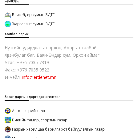
Сумдууд
Баян-Өндөр сумын ЗДТГ
Жаргалант сумын ЗДТГ
Холбоо барих
Нутгийн удирдлагын ордон, Амарын талбай
Хүрэнбулаг баг, Баян-Өндөр сум, Орхон аймаг
Утас: +976 7035 7319
Факс: +976 7035 9522
И-мэйл:
info@erdenet.mn
Засаг даргын дэргэдэх агентлаг
Авто тээврийн төв
Биеийн тамир, спортын газар
Газрын харилцаа барилга хот байгуулалтын газар