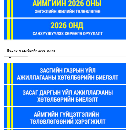
Бодлого хөтөлбөрийн хэрэгжилт