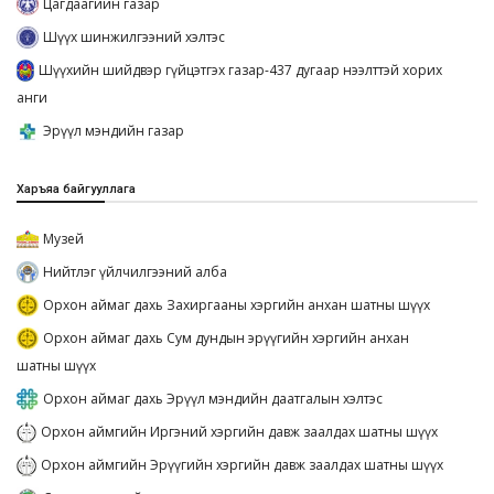
Цагдаагийн газар
Шүүх шинжилгээний хэлтэс
Шүүхийн шийдвэр гүйцэтгэх газар-437 дугаар нээлттэй хорих
анги
Эрүүл мэндийн газар
Харъяа байгууллага
Музей
Нийтлэг үйлчилгээний алба
Орхон аймаг дахь Захиргааны хэргийн анхан шатны шүүх
Орхон аймаг дахь Сум дундын эрүүгийн хэргийн анхан
шатны шүүх
Орхон аймаг дахь Эрүүл мэндийн даатгалын хэлтэс
Орхон аймгийн Иргэний хэргийн давж заалдах шатны шүүх
Орхон аймгийн Эрүүгийн хэргийн давж заалдах шатны шүүх