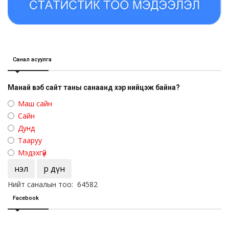
Санал асуулга
Манай вэб сайт таны санаанд хэр нийцэж байна?
Маш сайн
Сайн
Дунд
Тааруу
Мэдэхгүй
Үнэл
Үр дүн
Нийт саналын тоо: 64582
Facebook