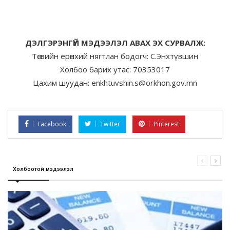
ДЭЛГЭРЭНГҮЙ МЭДЭЭЛЭЛ АВАХ ЭХ СУРВАЛЖ:
Төсвийн ерөнхий нягтлан бодогч: С.Энхтүвшин
Холбоо барих утас: 70353017
Цахим шуудан: enkhtuvshin.s@orkhon.gov.mn
Facebook
Twitter
Pinterest
Холбоотой мэдээлэл