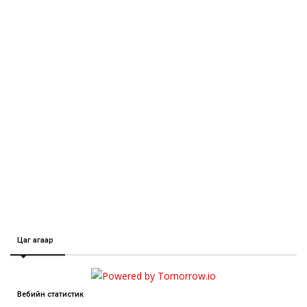
Цаг агаар
Вебийн статистик