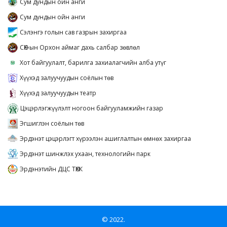
Сум дундын ойн анги
Сум дундын ойн анги
Сэлэнгэ голын сав газрын захиргаа
СӨХ-ын Орхон аймаг дахь салбар зөвлөл
Хот байгуулалт, барилга захиалагчийн алба утүг
Хүүхэд залуучуудын соёлын төв
Хүүхэд залуучуудын театр
Цэцэрлэгжүүлэлт ногоон байгууламжийн газар
Эгшиглэн соёлын төв
Эрдэнэт цэцэрлэгт хүрээлэн ашиглалтын өмнөх захиргаа
Эрдэнэт шинжлэх ухаан, технологийн парк
Эрдэнэтийн ДЦС ТӨХК
© 2022.