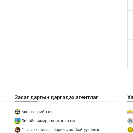
Засаг даргын дэргэдэх агентлаг
Х
Авто тээврийн төв
Биеийн тамир, спортын газар
Газрын харилцаа барилга хот байгуулалтын