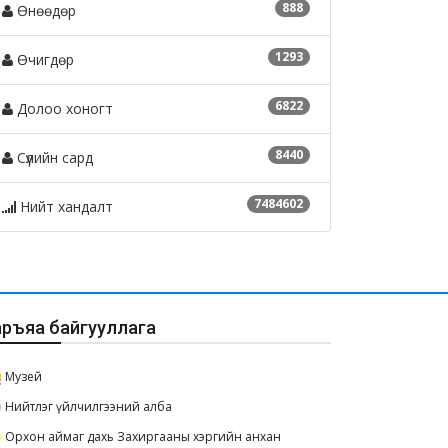
888
Өнөөдөр
1293
Өчигдөр
6822
Долоо хоногт
8440
Сүүлийн сард
7484602
Нийт хандалт
аръяа байгууллага
Музей
Нийтлэг үйлчилгээний алба
Орхон аймаг дахь Захиргааны хэргийн анхан