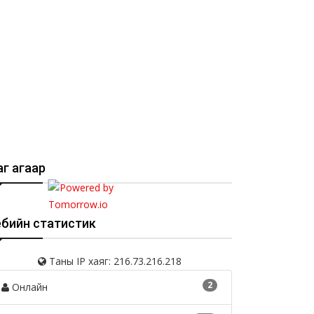
г агаар
ебийн статистик
лын байрны зар
Ажлын байрны зар
25-08-25
2025-08-25
Таны IP хаяг: 216.73.216.218
2
Онлайн