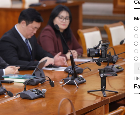
С
Ма
Ни
F