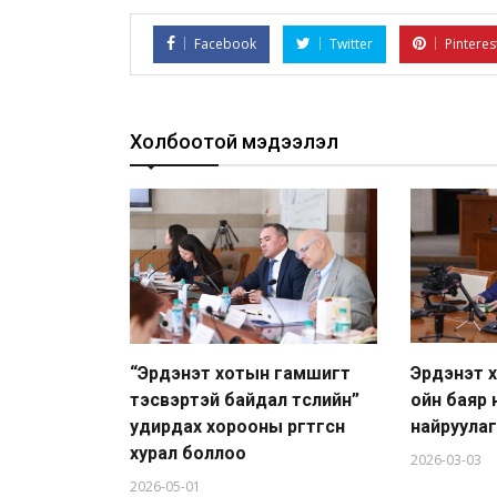
Facebook
Twitter
Pinteres
Холбоотой мэдээлэл
“Эрдэнэт хотын гамшигт
Эрдэнэт 
тэсвэртэй байдал төслийн”
ойн баяр 
удирдах хорооны өргөтгөсөн
найруула
хурал боллоо
2026-03-03
2026-05-01