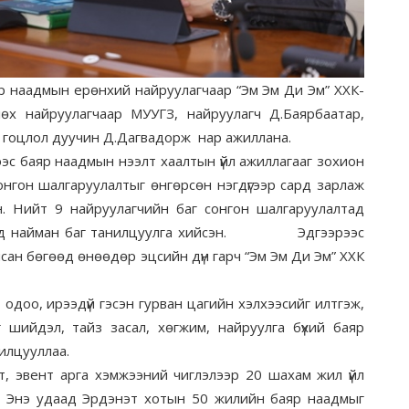
наадмын ерөнхий найруулагчаар “Эм Эм Ди Эм” ХХК-
лөх найруулагчаар МУУГЗ, найруулагч Д.Баярбаатар,
 гоцлол дуучин Д.Дагвадорж нар ажиллана.
 баяр наадмын нээлт хаалтын үйл ажиллагааг зохион
онгон шалгаруулалтыг өнгөрсөн нэгдүгээр сард зарлаж
н. Нийт 9 найруулагчийн баг сонгон шалгаруулалтад
ваанд найман баг танилцуулга хийсэн. Эдгээрээс
сан бөгөөд өнөөдөр эцсийн дүн гарч “Эм Эм Ди Эм” ХХК
одоо, ирээдүй гэсэн гурван цагийн хэлхээсийг илтгэж,
 шийдэл, тайз засал, хөгжим, найруулга бүхий баяр
нилцууллаа.
ент арга хэмжээний чиглэлээр 20 шахам жил үйл
э. Энэ удаад Эрдэнэт хотын 50 жилийн баяр наадмыг