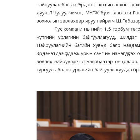
найруулах багтаа Эрдэнэт хотын анхны зо
дууч Л.Чулуунчимэг, МУГЖ бүжиг дэглээч Ган
зохиолын зөвлөхөөр яруу найрагч Ш.Гүрбаза
Тус компани нь нийт 1,5 тэрбум төгрөги
нутгийн урлагийн байгууллагууд, шилдэг 
Найруулагчийн багийн хувьд баяр наадамд
Эрдэнэтдээ үлдээж урын санг нь нэмэгдүүлэх
зөвлөх найруулагч Д.Баярбаатар онцоллоо. Т
сургууль болон урлагийн байгууллагуудаа өр