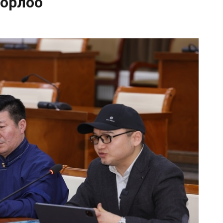
дорлоо