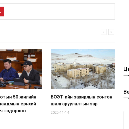
t
Ца
В
хотын 50 жилийн
БОЭТ-ийн захирлын сонгон
Аж
наадмын ерөнхий
шалгаруулалтын зар
20
гч тодорлоо
2025-11-14