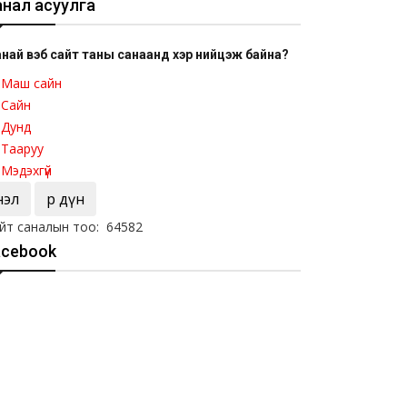
анал асуулга
най вэб сайт таны санаанд хэр нийцэж байна?
Маш сайн
Сайн
Дунд
Тааруу
Мэдэхгүй
Үнэл
Үр дүн
йт саналын тоо: 64582
acebook