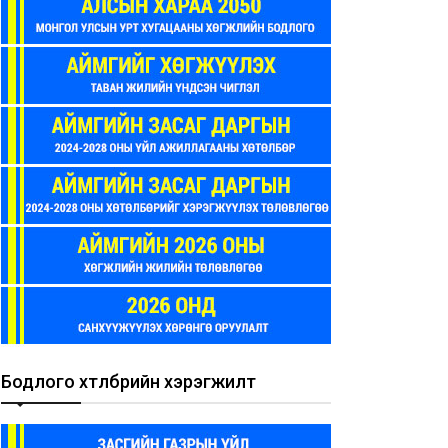
Бодлого хөтөлбөрийн хэрэгжилт