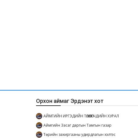
Орхон аймаг Эрдэнэт хот
АЙМГИЙН ИРГЭДИЙН ТӨЛӨӨЛӨГЧДИЙН ХУРАЛ
Аймгийн Засаг даргын Тамгын газар
Төрийн захиргааны удирдлагын хэлтэс