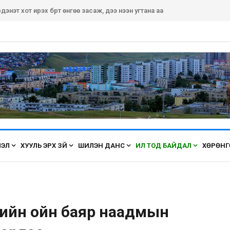
дэнэт хот ирэх бүрт өнгөө засаж, үүдээ нээн угтана аа
ЛЭЛ
ХУУЛЬ ЭРХ ЗҮЙ
ШИЛЭН ДАНС
ИЛ ТОД БАЙДАЛ
ХӨРӨНГ
ийн ойн баяр наадмын