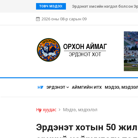
Эрдэнэт хүмүүсийн нэгдэл болсон Эр
ТОВЧ МЭДЭЭ:
2026 оны 08-р сарын 09
НҮҮР
ЭРДЭНЭТ
АЙМГИЙН ИТХ
МЭДЭЭ, МЭДЭЭ
Нүүр хуудас
Мэдээ, мэдээлэл
Эрдэнэт хотын 50 жил