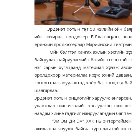
Эрдэнэт хотын түүхт 50 жилийн ойн баяр 
ийн захирал, продюсер Б.Лхагвасүрэн, зөв
ерөнхий продюссераар Марийнский театрын
Ойн бэлтгэл хангах ажлын хэсгийн зүгээс
байгуулах найруулагчийн багийн нээлттэй с
нэг сарын хугацаанд материал хүлээж авса
оролцохоор материалаа ирүүлж эхний да
сонгон шалгаруулалтад хоёр баг тэнцээд бай
шалгарлаа.
Эрдэнэт хотын онцлогийг харуулж өнгөрсөн, 
уламжлал шинэчлэлийг хослуулсан шинэлэг
наадам хийнэ гэдгийг найруулагчдын баг та
“Эм Эм Ди Эм” ХХК нь энтертаймент, эв
ажиллагаа явуулж байгаа туршлагатай ажэ