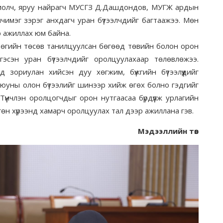
хиолч, яруу найрагч МУСГЗ Д.Дашдондов, МУГЖ ардын
чимэг зэрэг анхдагч уран бүтээлчдийг багтаажээ. Мөн
р ажиллах юм байна.
йн төсөв танилцуулсан бөгөөд төвийн болон орон
гэсэн уран бүтээлчдийг оролцуулахаар төлөвлөжээ.
 зориулан хийсэн дуу хөгжим, бүжгийн бүтээлүүдийг
 оюуны олон бүтээлийг шинээр хийж өгөх болно гэдгийг
үүнчлэн оролцогчдыг орон нутгаасаа бүрдүүлж урлагийн
гөн хүрээнд хамарч оролцуулах тал дээр ажиллана гэв.
Мэдээллийн төв