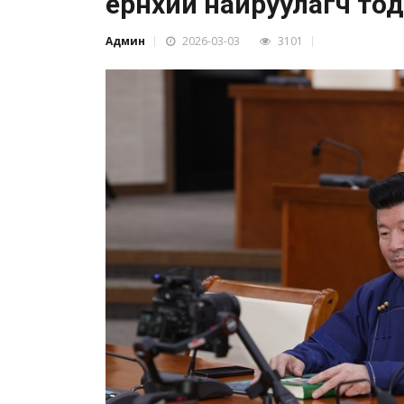
ерөнхий найруулагч то
Админ
2026-03-03
3101