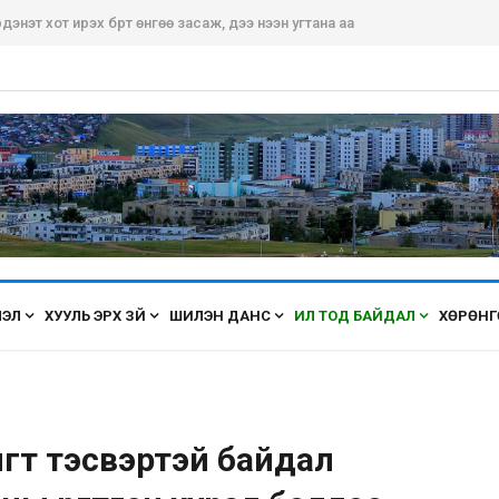
дэнэт хот ирэх бүрт өнгөө засаж, үүдээ нээн угтана аа
ЛЭЛ
ХУУЛЬ ЭРХ ЗҮЙ
ШИЛЭН ДАНС
ИЛ ТОД БАЙДАЛ
ХӨРӨНГ
гт тэсвэртэй байдал