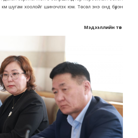
 км шугам хоолойг шинэчлэх юм. Төсөл энэ онд бүрэн
Мэдээллийн төв