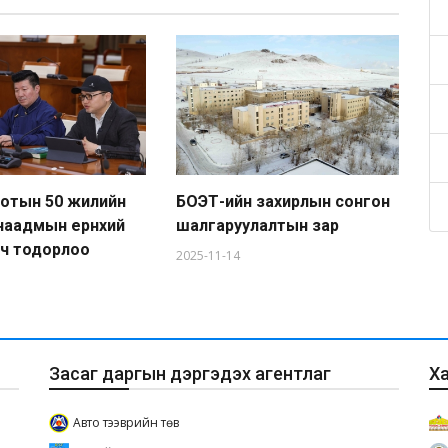
хотын 50 жилийн
БОЭТ-ийн захирлын сонгон
Аж
наадмын ерөнхий
шалгаруулалтын зар
20
гч тодорлоо
2025-11-14
Засаг даргын дэргэдэх агентлаг
Х
Авто тээврийн төв