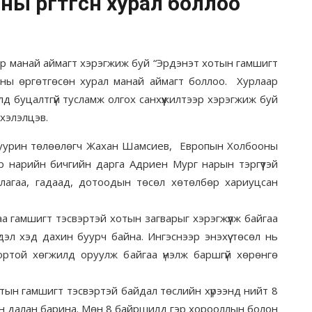
ы өргөтгөсөн хурал боллоо
манай аймагт хэрэгжиж буй “Эрдэнэт хотын гамшигт
ны өргөтгөсөн хурал манай аймагт боллоо. Хурлаар
 буцалтгүй тусламж олгох санхүүжилтээр хэрэгжиж буй
 хэлэлцэв.
ин төлөөлөгч Жахан Шамсиев, Европын Холбооны
р нарийн бичгийн дарга Адриен Мург нарын тэргүүтэй
лагаа, гадаад, дотоодын төсөл хөтөлбөр хариуцсан
амшигт тэсвэртэй хотын загварыг хэрэгжүүлж байгаа
дэл хэд дахин буурч байна. Ингэснээр энэхүү төсөл нь
ортой хөгжилд оруулж байгаа үнэлж баршгүй хөрөнгө
 гамшигт тэсвэртэй байдал төслийн хүрээнд нийт 8
ын далан барина. Мөн 8 байршилд гэр хорооллын болон