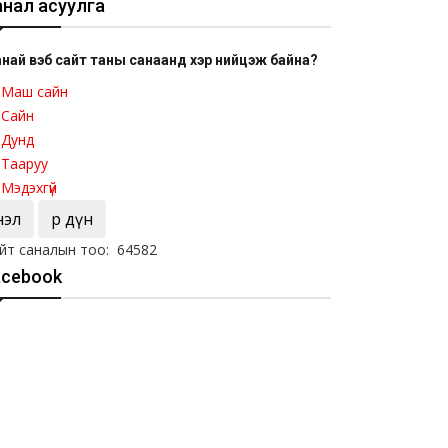
анал асуулга
най вэб сайт таны санаанд хэр нийцэж байна?
Маш сайн
Сайн
Дунд
Тааруу
Мэдэхгүй
Үнэл
Үр дүн
йт саналын тоо: 64582
acebook