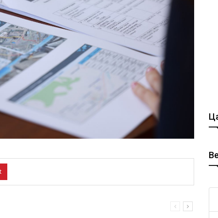
Ца
В
t