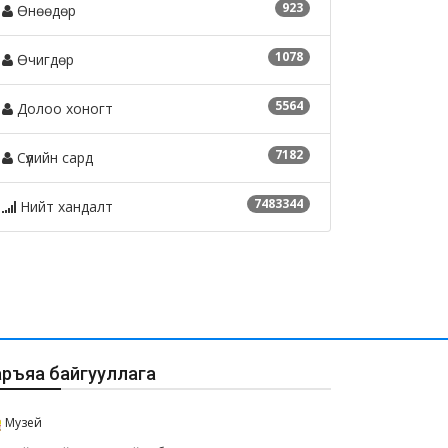
923
Өнөөдөр
1078
Өчигдөр
5564
Долоо хоногт
7182
Сүүлийн сард
лын байрны зар
Ажлын байрны зар
7483344
Нийт хандалт
25-08-25
2025-08-25
аръяа байгууллага
Музей