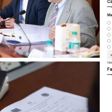
С
Ма
Ни
F