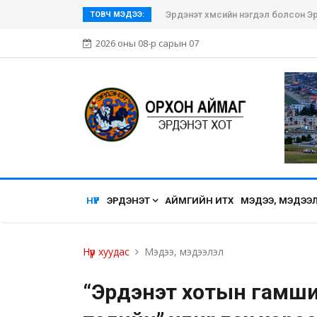
Эрдэнэт хүмүүсийн нэгдэл болсон Эр
ТОВЧ МЭДЭЭ:
2026 оны 08-р сарын 07
НҮҮР
ЭРДЭНЭТ
АЙМГИЙН ИТХ
МЭДЭЭ, МЭДЭЭ
Нүүр хуудас
Мэдээ, мэдээлэл
“Эрдэнэт хотын гамши