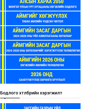
Бодлого хөтөлбөрийн хэрэгжилт