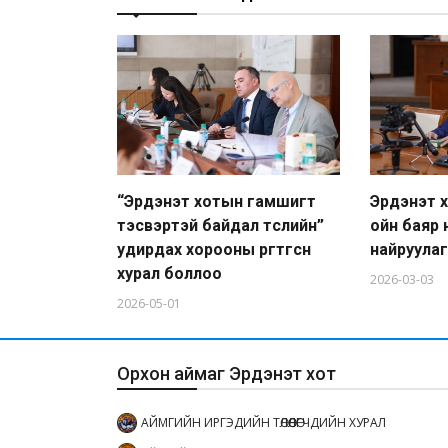
“Эрдэнэт хотын гамшигт
Эрдэнэт 
тэсвэртэй байдал төслийн”
ойн баяр 
удирдах хорооны өргөтгөсөн
найруула
хурал боллоо
2026-03-03
2026-05-01
Орхон аймаг Эрдэнэт хот
АЙМГИЙН ИРГЭДИЙН ТӨЛӨӨЛӨГЧДИЙН ХУРАЛ