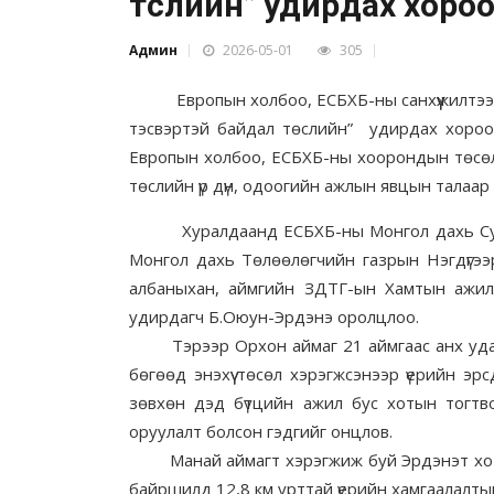
төслийн” удирдах хороон
Админ
2026-05-01
305
Европын холбоо, ЕСБХБ-ны санхүүжилтээр 
тэсвэртэй байдал төслийн” удирдах хороо
Европын холбоо, ЕСБХБ-ны хоорондын төсөлд
төслийн үр дүн, одоогийн ажлын явцын талаар
Хуралдаанд ЕСБХБ-ны Монгол дахь Суур
Монгол дахь Төлөөлөгчийн газрын Нэгдүгээ
албаныхан, аймгийн ЗДТГ-ын Хамтын ажил
удирдагч Б.Оюун-Эрдэнэ оролцлоо.
Тэрээр Орхон аймаг 21 аймгаас анх удаа г
бөгөөд энэхүү төсөл хэрэгжсэнээр үерийн эрс
зөвхөн дэд бүтцийн ажил бус хотын тогтв
оруулалт болсон гэдгийг онцлов.
Манай аймагт хэрэгжиж буй Эрдэнэт хотын
байршилд 12,8 км урттай үерийн хамгаалалт