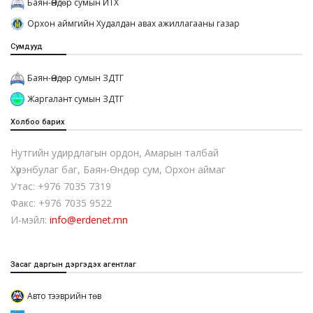
Баян-Өндөр сумын ИТХ
Орхон аймгийн Худалдан авах ажиллагааны газар
Сумдууд
Баян-Өндөр сумын ЗДТГ
Жаргалант сумын ЗДТГ
Холбоо барих
Нутгийн удирдлагын ордон, Амарын талбай
Хүрэнбулаг баг, Баян-Өндөр сум, Орхон аймаг
Утас: +976 7035 7319
Факс: +976 7035 9522
И-мэйл:
info@erdenet.mn
Засаг даргын дэргэдэх агентлаг
Авто тээврийн төв