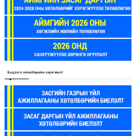
Бодлого хөтөлбөрийн хэрэгжилт