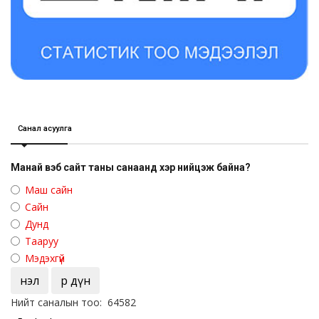
Санал асуулга
Манай вэб сайт таны санаанд хэр нийцэж байна?
Маш сайн
Сайн
Дунд
Тааруу
Мэдэхгүй
Үнэл
Үр дүн
Нийт саналын тоо: 64582