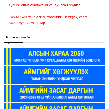
Хувийн ашиг сонирхлын урьдчилсан мэдүүлэг
Төрийн жинхэнэ албан хаагчийг шилжүүлэх, сэлгэн
ажиллуулах тухай зар
Бодлого, хөтөлбөр