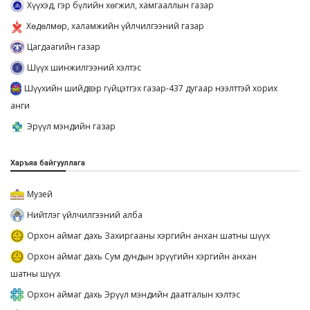
Хүүхэд, гэр бүлийн хөгжил, хамгааллын газар
Хөдөлмөр, халамжийн үйлчилгээний газар
Цагдаагийн газар
Шүүх шинжилгээний хэлтэс
Шүүхийн шийдвэр гүйцэтгэх газар-437 дугаар нээлттэй хорих
анги
Эрүүл мэндийн газар
Харъяа байгууллага
Музей
Нийтлэг үйлчилгээний алба
Орхон аймаг дахь Захиргааны хэргийн анхан шатны шүүх
Орхон аймаг дахь Сум дундын эрүүгийн хэргийн анхан
шатны шүүх
Орхон аймаг дахь Эрүүл мэндийн даатгалын хэлтэс