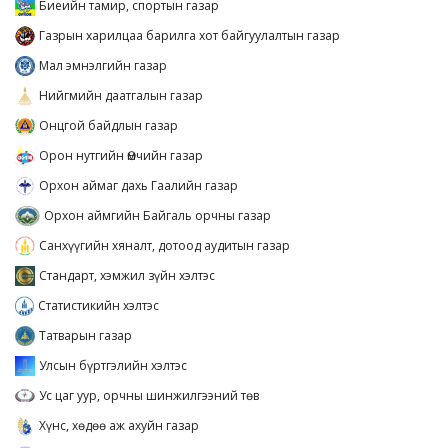
Биеийн тамир, спортын газар
Газрын харилцаа барилга хот байгуулалтын газар
Мал эмнэлгийн газар
Нийгмийн даатгалын газар
Онцгой байдлын газар
Орон нутгийн Өмчийн газар
Орхон аймаг дахь Гаалийн газар
Орхон аймгийн Байгаль орчны газар
Санхүүгийн хяналт, дотоод аудитын газар
Стандарт, хэмжил зүйн хэлтэс
Статистикийн хэлтэс
Татварын газар
Улсын бүртгэлийн хэлтэс
Ус цаг уур, орчны шинжилгээний төв
Хүнс, хөдөө аж ахуйн газар