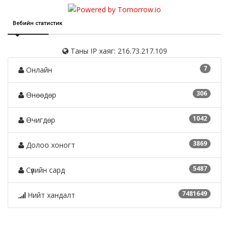
Вебийн статистик
Таны IP хаяг: 216.73.217.109
7
Онлайн
306
Өнөөдөр
1042
Өчигдөр
3869
Долоо хоногт
5487
Сүүлийн сард
7481649
Нийт хандалт