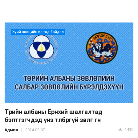
Хүний нөөцийн ил тод байдал
Төрийн албаны Ерөнхий шалгалтад
бэлтгэгчдэд үнэ төлбөргүй зөвлөгөө өгнө
1439
Админ
2024-03-07