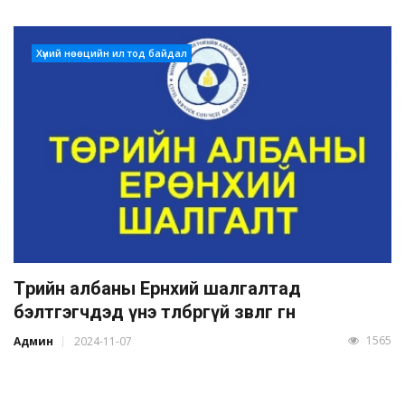
Хүний нөөцийн ил тод байдал
Төрийн албаны Ерөнхий шалгалтад
бэлтгэгчдэд үнэ төлбөргүй зөвлөгөө өгнө
1565
Админ
2024-11-07