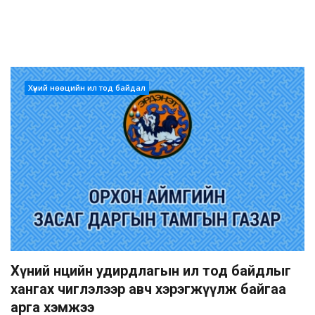
Хүний нөөцийн ил тод байдал
Хүний нөөцийн удирдлагын ил тод байдлыг
хангах чиглэлээр авч хэрэгжүүлж байгаа
арга хэмжээ