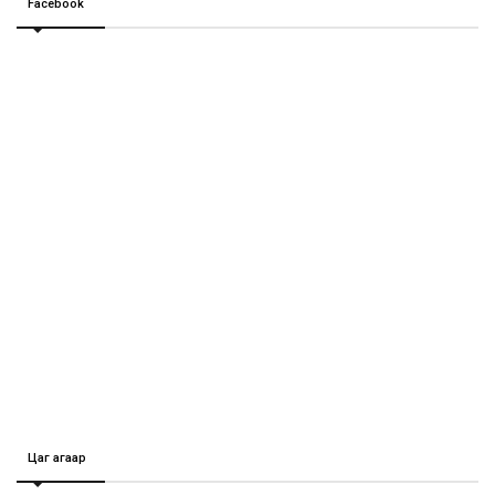
Facebook
Цаг агаар