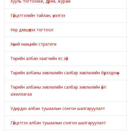
Хууль тогтоомж, дүрэм, журам
Гүйцэтгэлийн тайлан, үнэлгээ
Нэр дэвшүүлэх тогтоол
Хүний нөөцийн стратеги
Төрийн албан хаагчийн ёс зүй
Төрийн албаны зөвлөлийн салбар зөвлөлийн бүрэлдэхүүн
Төрийн албаны зөвлөлийн салбар зөвлөлийн үйл
ажиллагаа
Удирдах албан тушаалын сонгон шалгаруулалт
Гүйцэтгэх албан тушаалын сонгон шалгаруулалт