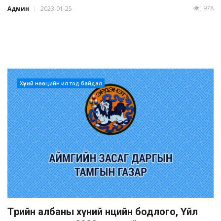
978
Админ
2023-01-25
Хүний нөөцийн ил тод байдал
Төрийн албаны хүний нөөцийн бодлого, Үйл