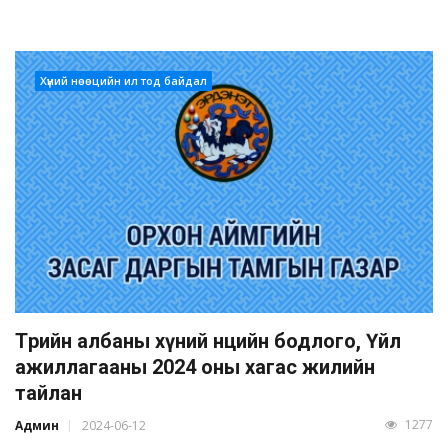
Хүний нөөцийн ил тод байдал
Төрийн албаны хүний нөөцийн бодлого, Үйл
ажиллагааны 2024 оны хагас жилийн
тайлан
1277
Админ
2024-06-12