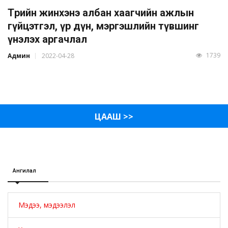
Төрийн жинхэнэ албан хаагчийн ажлын
гүйцэтгэл, үр дүн, мэргэшлийн түвшинг
үнэлэх аргачлал
1739
Админ
2022-04-28
ЦААШ >>
Ангилал
Мэдээ, мэдээлэл