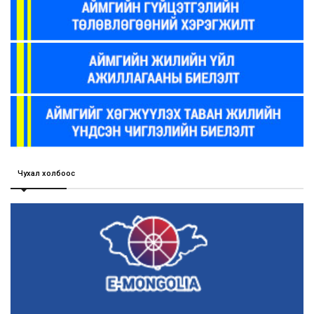
Чухал холбоос