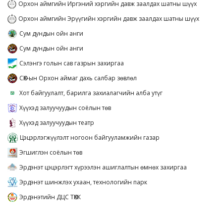
Орхон аймгийн Иргэний хэргийн давж заалдах шатны шүүх
Орхон аймгийн Эрүүгийн хэргийн давж заалдах шатны шүүх
Сум дундын ойн анги
Сум дундын ойн анги
Сэлэнгэ голын сав газрын захиргаа
СӨХ-ын Орхон аймаг дахь салбар зөвлөл
Хот байгуулалт, барилга захиалагчийн алба утүг
Хүүхэд залуучуудын соёлын төв
Хүүхэд залуучуудын театр
Цэцэрлэгжүүлэлт ногоон байгууламжийн газар
Эгшиглэн соёлын төв
Эрдэнэт цэцэрлэгт хүрээлэн ашиглалтын өмнөх захиргаа
Эрдэнэт шинжлэх ухаан, технологийн парк
Эрдэнэтийн ДЦС ТӨХК