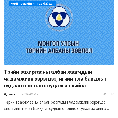
Хүний нөөцийн ил тод байдал
Төрийн захиргааны албан хаагчдын
чадамжийн хэрэгцээ, өнөөгийн төлөв байдлыг
судлан оношлох судалгаа хийнэ ...
532
Админ
2026-01-19
Төрийн захиргааны албан хаагчдын чадамжийн хэрэгцээ,
өнөөгийн төлөв байдлыг судлан оношлох судалгаа хийнэ ...