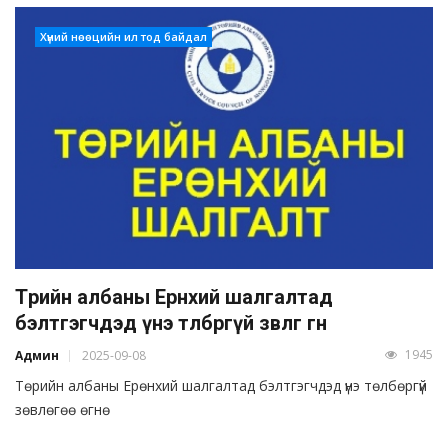
Хүний нөөцийн ил тод байдал
Төрийн албаны Ерөнхий шалгалтад
бэлтгэгчдэд үнэ төлбөргүй зөвлөгөө өгнө
1945
Админ
2025-09-08
Төрийн албаны Ерөнхий шалгалтад бэлтгэгчдэд үнэ төлбөргүй
зөвлөгөө өгнө