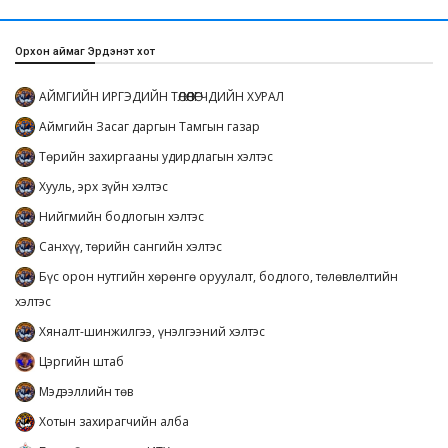
Орхон аймаг Эрдэнэт хот
АЙМГИЙН ИРГЭДИЙН ТӨЛӨӨЛӨГЧДИЙН ХУРАЛ
Аймгийн Засаг даргын Тамгын газар
Төрийн захиргааны удирдлагын хэлтэс
Хууль, эрх зүйн хэлтэс
Нийгмийн бодлогын хэлтэс
Санхүү, төрийн сангийн хэлтэс
Бүс орон нутгийн хөрөнгө оруулалт, бодлого, төлөвлөлтийн
хэлтэс
Хяналт-шинжилгээ, үнэлгээний хэлтэс
Цэргийн штаб
Мэдээллийн төв
Хотын захирагчийн алба