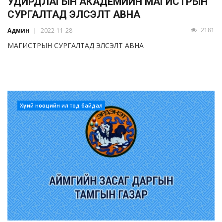
УДИРДЛАГЫН АКАДЕМИЙН МАГИСТРЫН
СУРГАЛТАД ЭЛСЭЛТ АВНА
2181
Админ
2022-11-28
МАГИСТРЫН СУРГАЛТАД ЭЛСЭЛТ АВНА
Хүний нөөцийн ил тод байдал